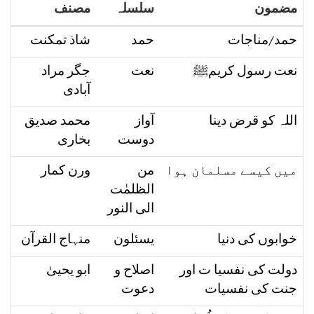
مضمون
سلسلہ
مصنف
حمد/مناجات
حمد
شاذ تمکنت
نعت رسول کریمﷺ
نعت
جگر مراد
آبادی
اللہ کو قرض دینا
آواز
محمد صدیق
دوست
بخاری
میں کیسے مسلمان ہوا
من
ورن کمار
الظلمٰت
الی النور
خوابوں کی دنیا
یسئلون
منہاج القرآن
دولت کی نفسیا ت اور
اصلاح و
ابو یحییٰ
جنت کی نفسیات
دعوت