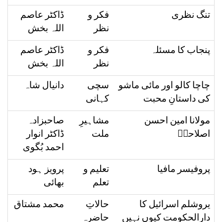
تنگ نظری
فکر و
ڈاکٹر عاصم
نظر
اللہ بخش
پنجاب کا مسئلہ
فکر و
ڈاکٹر عاصم
نظر
اللہ بخش
چاچا کالو اور مائی ماشو
سچی
دانیال شاہ
کی داستانِ محبت
کہانی
مولانا امین احسن
مشاہیرِ
صاحبزادہ
اصلاحیؒ
ملت
ڈاکٹر انوار
احمد بُگوی
پروفیسر مافیا
تعلیم و
پرویز ہود
تعلم
بھائی
یروشلم اسرائیل کا
حالاتِ
محمد مشتاق
دارالحکومت کیوں نہیں
حاضرہ