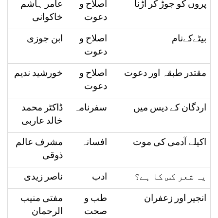
پروں کو جوڑ کر اُڑنا
اصلاح و
عامر ہاشم
دعوت
خاکوانی
بیٹےکےنام
اصلاح و
ابن جوزی
دعوت
مقتدر طبقہ اور دعوت
اصلاح و
خورشید ندیم
دعوت
اردگان کے دیس میں
سفرنامہ
ڈاکٹر محمد
خالد عاربی
اکیلے آدمی کی موت
افسانہ
مشرف عالم
ذوقی
یہ شعر کس کا ہے؟
ادب
ناصر زیدی
انجیر اور زعفران
طب و
مفتی منیب
صحت
الرحمان