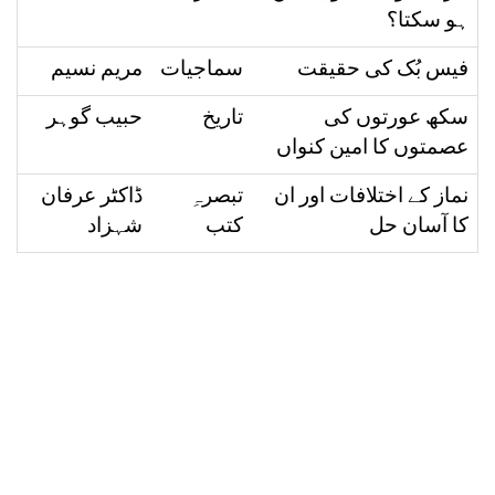
ہو سکتا؟
فیس بُک کی حقیقت
سماجیات
مریم نسیم
سکھ عورتوں کی
تاریخ
حبیب گوہر
عصمتوں کا امین کنواں
نماز کے اختلافات اور ان
تبصرہِ
ڈاکٹر عرفان
کا آسان حل
کتب
شہزاد