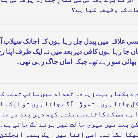
اس نے بڑے بھائی کی نمازِ جنازہ پڑھائی ہے۔
جات کا وظیفہ کیا ہے؟
کسی علاقہ میں پیدل چل رہا ہوں کہ اچانک سیلاب آج
جا رہا ہوں کافی دیر بعد میں نے ایک طرف اپنا رخ ک
ے بھائی سو رہے تھے جبکہ اماں جاگ رہی تھی۔
 دیکھا، بہت زیادہ تعداد میں سانپ تھے۔ کچ
ل جاتا ہوں۔ تھوڑا آگے جاتا ہوں تو ایک سا
 ہے جس کے کاٹنے سے بندہ کچھ دیر بعد مر جات
ن بعد میں میری حالت غیر ہونے لگ جاتی ہے۔
ٹیکا لگائے۔ اسی اثنا میں ایک بندہ انجکشن 