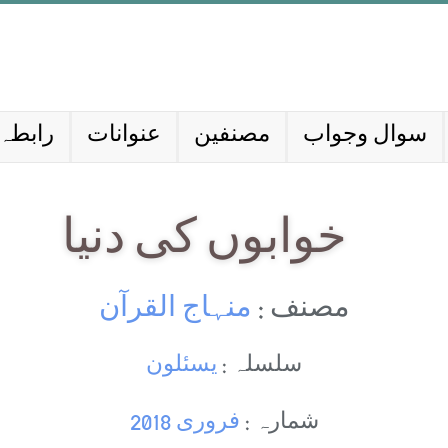
سوال وجواب
مصنفین
عنوانات
رابطہ 
خوابوں کی دنیا
مصنف :
منہاج القرآن
سلسلہ :
یسئلون
شمارہ :
فروری 2018