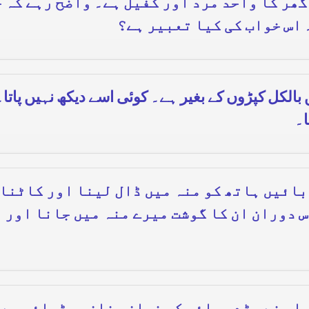
گھر کا واحد مرد اور کفیل ہے۔ واضح رہے کہ 
اس خواب کی کیا تعبیر ہے؟
الکل کپڑوں کے بغیر ہے۔ کوئی اسے دیکھ نہیں پاتا۔
 بائیں ہاتھ کو منہ میں ڈال لینا اور کاٹنا
 دوران ان کا گوشت میرے منہ میں جانا اور م