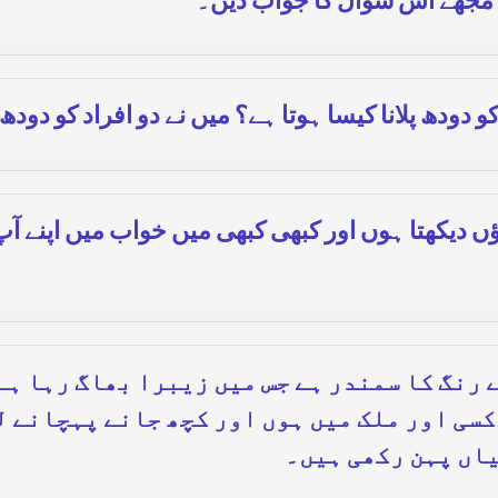
ی مجھے اس سوال کا جواب دیں۔
ودھ پلانا کیسا ہوتا ہے؟ میں نے دو افراد کو دودھ 
ؤں دیکھتا ہوں اور کبھی کبھی میں خواب میں اپنے آپ 
 رنگ کا سمندر ہے جس میں زیبرا بھاگ رہا ہے
کسی اور ملک میں ہوں اور کچھ جانے پہچانے ل
یاں پہن رکھی ہیں۔