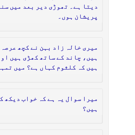
دیتا ہے۔ تھوڑی دیر بعد میں سنب
پریشان ہوں۔
میری خالہ زاد بہن نے کچھ عرصہ 
ہیں، چاند کے ساتھ کھڑی ہیں اور
ہیں کہ کلثوم کہاں ہے؟ میں تمہا
میرا سوال یہ ہے کہ خواب دیکھ ک
ہیں؟