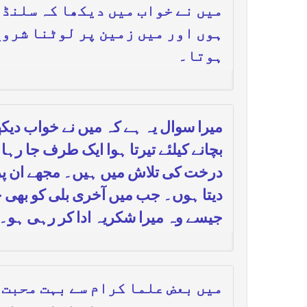
میں نے خواب میں دیکھا کہ سلنڈر
ہوں اور میں زمین پر لوٹنا شروع
ہوتا۔
میرا سوال یہ ہے کہ میں نے خواب دیک
بچانے کیلئے تیرتا ہوا ایک طرف جا رہ
درخت کی تلاش میں ہیں۔ مجھے ان پر بہ
دیتا ہوں۔ جب میں آخری بلی کو بھی خش
جیسے وہ میرا شکریہ ادا کر رہی ہو۔ 
میں بعض علما کرام سے بہت محبت 