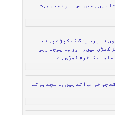
ا دیں۔ میں اس بارے میں بہت
ں نے زرد رنگ کے کپڑے پہنے
ز کھڑی ہیں، اور وہ پوچھ رہی
 سامنے کلثوم کھڑی ہے۔
ت جو خواب آتے ہیں وہ سچے ہوتے