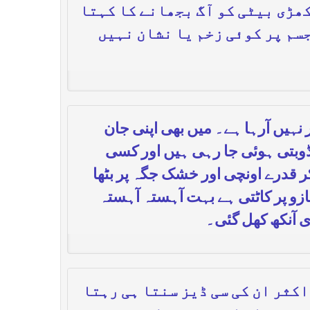
کھڑی بیٹی کو آگ بجھانے کا کہتا
جسم پر کوئی زخم یا نشان نہیں
 نہیں آرہا ہے۔ میں بھی اپنی جان
ں ڈوبتی ہوئی جا رہی ہیں اور کسی
ر قدرے اونچی اور خشک جگہ پر بٹھا
ازو پر کاٹتی ہے بہت آہستہ آہستہ
ی آنکھ کھل گئی۔
کثر ان کی سی ڈیز سنتا ہی رہتا