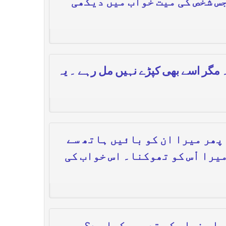
جس شخص کی میت خواب میں دیکھی
 مگر اسے بھی کپڑے نہیں مل رہے ۔ یہ
 پھر میرا ان کو بائیں ہاتھ سے
یرا اْس کو تھوکنا۔ اس خواب کی