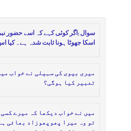
سوال :اگر کوئی کہے کہ اسے حضور نبی
اسکا جھوٹا ہونا ثابت شدہ ہے۔ کیا اس
میری بیوی کی سہیلی نے خواب میں
تعبیر کیا ہوگی؟
میں نے خواب دیکھا کہ میرے کسی 
تو وہ میرا پھوپھوزاد بھائی ہے 