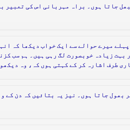
ھل جاتا ہوں۔ براہ مہربانی اس کی تعبیر بت
پہلے میرے حوالے سے ایک خواب دیکھا کہ انہو
 بہت زیادہ خوبصورت لگ رہی ہیں۔ ہم سب کزن
ری طرف اشارہ کر کے کہتی ہوں کہ، وہ دیکھو
ر بھول جاتا ہوں۔ نیز یہ بتائیں کہ دن کے وق