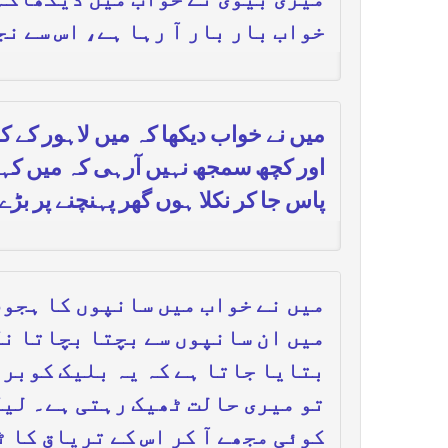
میری بیوی نے خواب میں دیکھاکہ 
خواب بار بار آ رہا ہے، اس سے ن
میں نے خواب دیکھا کہ میں لاہور کے 
اور کچھ سمجھ نہیں آرہی کہ میں کہاں 
پاس جا کر نکلا ہوں گھر پہنچنے پر بڑ
میں نے خواب میں سانپوں کا ہجوم
میں ان سانپوں سے بچتا بچاتا نک
بتایا جاتا ہے کہ یہ بلیک کوبرا
تو میری حالت ٹھیک رہتی ہے۔ لیک
کوئی مجھے آ کر اس کے تریاق کا 