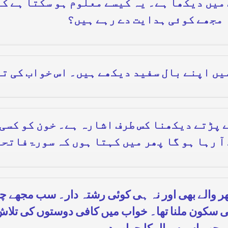
میں دیکھا ہے۔ یہ کیسے معلوم ہو سکتا ہے کہ
ہ مجھے کوئی ہدایت دے رہے ہیں؟
میں اپنے بال سفید دیکھے ہیں۔ اس خواب کی ت
 پڑتے دیکھنا کس طرف اشارہ ہے۔ خون کو کسی
 آ رہا ہو گا پھر میں کہتا ہوں کہ سورۃفاتحہ
گھر والے بھی اور نہ ہی کوئی رشتہ دار۔ سب مجھے چ
 سکون ملنا تھا۔ خواب میں کافی دوستوں کی تلاش ک