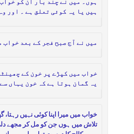
ہوں۔ میں نے چند بار ان کو خواب 
ہیں یا یہ کوئی تعلق ہے ۔ اور و
میں نے آج صبح فجر کے بعد خواب 
خواب میں کپڑے پر خون کے چھینٹے
یہ گمان ہوتا ہے کہ خون یہاں سے
خواب میں میرا اپنا کوئی نہیں رہتا، 
تلاش میں ہوں جن کو مل کر مجھے دلی