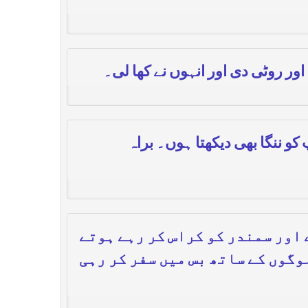
اور روٹی دی اور انہوں نے کھا لی۔
کو ننگا بھی دیکھتا ہوں۔ براہ
 اور سمندر کو کراس کر رہے ہوتے
وگوں کے ساتھ بس میں سفر کر رہی