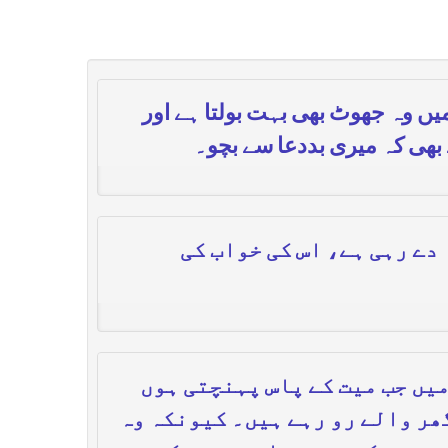
یں وہ جھوٹ بھی بہت بولتا ہے اور
ے بھی کہ میری بددعا سے بچو۔
دے رہی ہے، اس کی خواب کی
یں جب میت کے پاس پہنچتی ہوں
ھر والے رو رہے ہیں۔ کیونکہ وہ