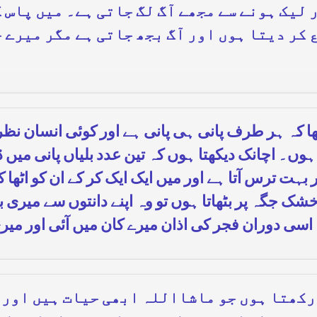
 لیک ہونے سے مجھے آگ لگ جاتی ہے۔ میں پاس 
 کر دیتا ہوں اور آگ بجھ جاتی ہے مگر میرے 
ھا کہ ہر طرف پانی ہی پانی ہے اور کوئی انسان نظر
ا ہوں۔ اچانک دیکھتا ہوں کہ تین عدد بلیاں پانی می
ت ترس آتا ہے اور میں ایک ایک کر کے ان کو اٹھا ک
ک جگہ پر بٹھاتا ہوں تو وہ اپنے دانتوں سے میری ب
اسی دوران فجر کی اذان میرے کان میں آئی اور میر
رکھتا ہوں جو ماشااللہ ابھی حیات ہیں اور ا