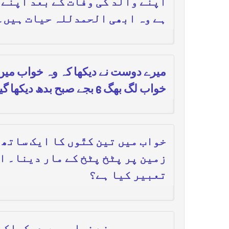
اپنے والد کی وفات کے بعد اپنے 
ہے وہ ابھی الحمدللہ حیات ہیں۔ 
میرے دوست نے دیکھا کہ وہ خواب میں ب
خواب لگ بھگ 6 بجے صبح بدھ دیکھا گیا۔
خواب میں تین کتّوں کا ایک ساتھ
زمین پر پٹخ پٹخ کے مار دینا۔ اس
تعبیر کیا ہے؟