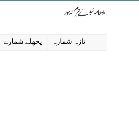
تازہ شمارہ
پچھلے شمارے