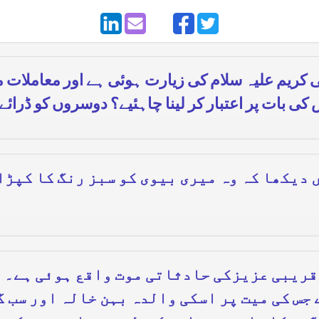
 کریم علیہ سلام کی زیارت ہوئی ہے اور معاملات م
 کی بات پر اعتبار کر لینا چاہئیے؟ دوسروں کو ڈرائ
 دیکھا کہ وہ میری بیوی کو سبز رنگ کا کپڑا 
قریبی عزیزکی حادثاتی موت واقع ہوئی ہے۔ م
جس کی میت پر اسکی والدہ بہن خالہ اور سب گ