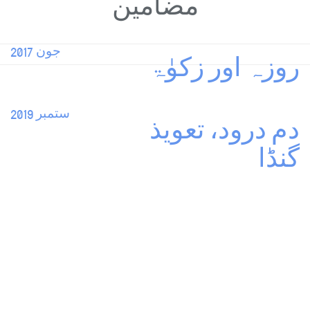
مضامین
جون 2017
روزہ اور زکوٰۃ
ستمبر 2019
دم درود، تعویذ
گنڈا