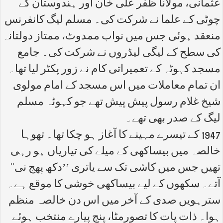
عثمانی، مولانا ظفر علی خان اور ہندوستان کے
چوٹی کے علما نے شرکت کی۔ مسلم لیگ کانفرنس
منعقد ہوئی جس میں نواب ممدوٹ، ممتاز دولتانہ
کی سطح کے لیگی لیڈروں نے شرکت کی۔ جامع
مسجد کہوٹہ کے تعمیراتی کام نے زور پکٹر لیا تھا۔
ان تمام معاملات میں اس مسجد کے امام مولوی
شیخ غلام رسول پیش پیش تھے جو کہوٹہ مسلم
لیگ کے صدر بھی تھے۔
1947 کے تیسرے مہینے کا آغاز ہو چکا تھا۔ تھوہا
خالصہ میں بیساکھی کے میلے کی تیاریاں ہو رہی
تھیں جس میں کاشی تک سے یاتری ’’دکھ پھج نی‘‘
آتے۔ سکھوں کے لیے بیساکھی خوشی کا موقع ہے۔
سترہویں صدی کے آخر میں اس دن خالصہ منظم
ہوا۔ ذات پات کا تصورمٹا، پنج پیارے منتخب ہوئے