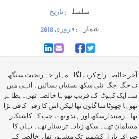
سلسلہ :
تاریخ
شمارہ :
فروری 2018
آخر خالصہ راج کرنے لگا۔ مہاراجہ رنجیت سنگھ
نے جگہ جگہ نئی سکھ بستیاں بسائیں۔ انہی میں
سے ایک کہوٹہ کے قریب تھوہا خالصہ تھی۔ بظاہر
تھوہا چھوٹا سا گاؤں تھا لیکن اس کا رقبہ کافی بڑا
تھا۔ زمیندارسکھ اور ہندو تھے، جب کہ کاشتکار
مسلمان تھے۔ سکھ زیادہ تر سنار تھے۔ یہاں کا
صرافہ بازار کشمیر تک مشہور تھا۔ خالصہ کے