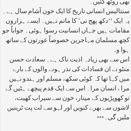
بھی روٹھ گئیں۔
سنتالیس انسانی تاریخ کا ایک خون آشام سال ہے۔
یہ ایک ’’دکھ پھج نی‘‘ کا ماتم نہیں۔ ایسے ہزاروں
مقامات ہیں جہاں انسانیت رسوا ہوئی۔ جواباً جو
کچھ مسلمان مہاجرین خصوصاً عورتوں کے ساتھ
ہوا وہ
اس سے بھی زیادہ اذیت ناک ہے۔ سعادت حسن
منٹو نے ان فسادات کی نذر ہونے والوں کے بارے
میں کہا تھا کہ کوئی سکھ، مسلم اور ہندو نہیں
مرا ، انسان مرا۔ اس سے ایک قدم پیچھے ہٹیں گے
تو کھوپڑیوں کے مینار، خون سے سیراب کھیت،
لاشوں سے بھرے کنویں اور لہو سے لت پت ٹرینیں
ملیں گی۔***