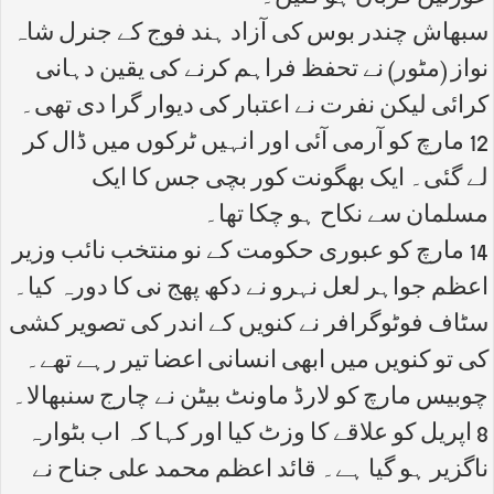
سبھاش چندر بوس کی آزاد ہند فوج کے جنرل شاہ
نواز (مٹور) نے تحفظ فراہم کرنے کی یقین دہانی
کرائی لیکن نفرت نے اعتبار کی دیوار گرا دی تھی۔
12 مارچ کو آرمی آئی اور انہیں ٹرکوں میں ڈال کر
لے گئی۔ ایک بھگونت کور بچی جس کا ایک
مسلمان سے نکاح ہو چکا تھا۔
14 مارچ کو عبوری حکومت کے نو منتخب نائب وزیر
اعظم جواہر لعل نہرو نے دکھ پھج نی کا دورہ کیا۔
سٹاف فوٹوگرافر نے کنویں کے اندر کی تصویر کشی
کی تو کنویں میں ابھی انسانی اعضا تیر رہے تھے۔
چوبیس مارچ کو لارڈ ماونٹ بیٹن نے چارج سنبھالا۔
8 اپریل کو علاقے کا وزٹ کیا اور کہا کہ اب بٹوارہ
ناگزیر ہو گیا ہے۔ قائد اعظم محمد علی جناح نے