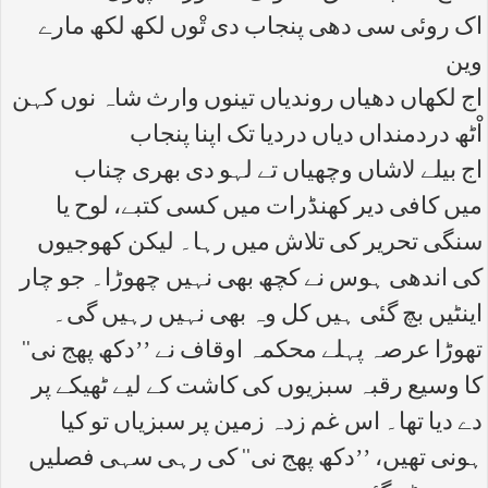
اک روئی سی دھی پنجاب دی تْوں لکھ لکھ مارے
وین
اج لکھاں دھیاں روندیاں تینوں وارث شاہ نوں کہن
اْٹھ دردمنداں دیاں دردیا تک اپنا پنجاب
اج بیلے لاشاں وچھیاں تے لہو دی بھری چناب
میں کافی دیر کھنڈرات میں کسی کتبے، لوح یا
سنگی تحریر کی تلاش میں رہا۔ لیکن کھوجیوں
کی اندھی ہوس نے کچھ بھی نہیں چھوڑا۔ جو چار
اینٹیں بچ گئی ہیں کل وہ بھی نہیں رہیں گی۔
تھوڑا عرصہ پہلے محکمہ اوقاف نے ’’دکھ پھج نی‘‘
کا وسیع رقبہ سبزیوں کی کاشت کے لیے ٹھیکے پر
دے دیا تھا۔ اس غم زدہ زمین پر سبزیاں تو کیا
ہونی تھیں، ’’دکھ پھج نی‘‘ کی رہی سہی فصلیں