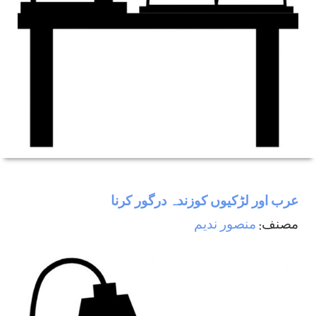
عرب اور لڑكيوں كوزندہ درگور كرنا
مصنف:
منصور ندیم