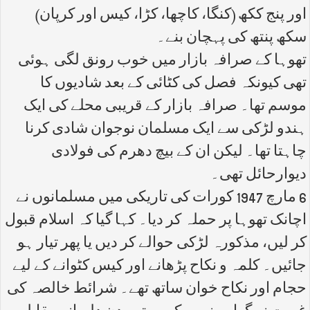
اور پنج ککھ (کنگا، کاچھا، کڑا، کیس اور کرپان)
سکھ پنتھ کی پہچان بنے۔
تھوہا کے صرافہ بازار میں خوب رونق لگی ہوئی
تھی کیونکہ فصل کی کٹائی کے بعد شادیوں کا
موسم تھا۔ صرافہ بازار کے قریبی محلے کی ایک
ہندو لڑکی سے ایک مسلمان نوجوان شادی کرنا
چاہتا تھا۔ لیکن ان کے بیچ دھرم کی فولادی
دیوارحائل تھی۔
6 مارچ 1947 کورات کی تاریکی میں مسلمانوں نے
اچانک تھوہا پر حملہ کر دیا۔ کہا گیا کہ اسلام قبول
کر لیں، مذکورہ لڑکی حوالے کر دیں یا پھر تیار ہو
جائیں۔ کلمہ و نکاح پڑھانے اور کیس کٹوانے کے لیے
حجام اور نکاح خوان ساتھ تھے۔ شرائط خالصہ کی