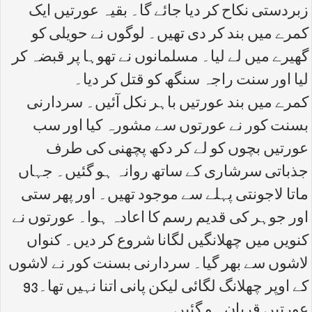
زبردستی نکاح کر دیا جائے گا۔ بقیہ عورتیں ایک
کمرے میں بند کر دی تھیں۔ لوگوں نے حویلی کو
گھیرے میں لے لیا۔ مسلمانوں نے تھوہا پر قبضہ کر
لیا اور سنت راجہ سنگھ کو قتل کر دیا۔
کمرے میں بند عورتیں باہر نکل آئیں۔ سردارنی
بسنت کور نے عورتوں سے مشورہ کیا اور سب
عورتیں بچوں کو لے کر دکھ پچھنی کی طرف
جذباتی سرشاری کے ساتھ روانہ ہو گئیں۔ جہاں
ماتا لاجونتی پہلے سے موجود تھیں۔ اور پھر ستی
اور جوہر کی قدیم رسم کا اعادہ ہوا۔ عورتوں نے
کنویں میں چھلانگیں لگانا شروع کر دیں۔ کنواں
لاشوں سے بھر گیا۔ سردارنی بسنت کور نے لاشوں
کے اوپر چھلانگ لگائی لیکن پانی اتنا نہیں تھا۔93
عورتیں قربان ہو گئیں۔