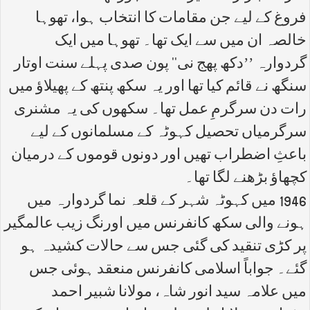
فروغ کے لیے جن مقامات کا انتخاب ہوا، تھوہا
خالصہ ان میں سے ایک تھا۔ تھوہا میں ایک
گردوارہ ’’دکھ پھج نی‘‘ پون صدی پہلے سنت اوتار
سنگھ نے قائم کیا تھا اور یہ سکھ پنتھ کے پھیلاؤ میں
رات دن سرگرمِ عمل تھا۔ سکھوں کی یہ مشنری
سرگرمیاں تحصیل کہوٹہ کے مسلمانوں کے لیے
باعثِ اضطراب تھیں اور دونوں قوموں کے درمیان
کچھاؤ بڑھنے لگا تھا۔
1946 میں کہوٹہ شہر کے قلعہ نما گردوارہ میں
ہونے والی سکھ کانفرنس میں اورنگ زیب عالمگیر
پر کڑی تنقید کی گئی جس سے حالات کشیدہ ہو
گئے۔ جواباً اسلامی کانفرنس منعقد ہوئی جس
میں علامہ سید انور شاہ، مولانا شبیر احمد