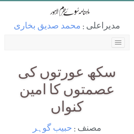
مدیراعلی :
محمد صدیق بخاری
سکھ عورتوں کی
عصمتوں کا امین
کنواں
مصنف :
حبیب گوہر