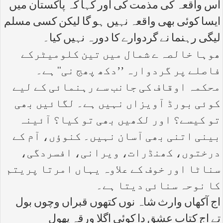
اس واقعہ کی مذمت کی اور کہا کہ پاکستان میں
ایسا کوئی بھی واقعہ نہیں ہو گا لیکن کسی مسلم
لیگی رہنما نے گردوارے کا دورہ نہیں کیا۔
ھوہا خالصہ ے شمال میں تین کلومیٹرکے
فاصلے پر گردوارہ ’’دکھ پھج نی‘‘ ہے۔
محکمہ اوقاف کی جانب سے رہنمائی کے لیے
کوئی بورڈ آویزاں نہیں ہے۔ لگائیں بھی
تو کیسے؟ اور لکھیں بھی تو کیا؟ آئینہ
بینی اتنی بھی آسان نہیں۔ کنوؤں، آم کے
درختوں، کھنڈرات، ویرانی، افسردگی،
سناٹا اور خوف کے علاوہ یہاں امرتا پریتم
کا نوحہ سنائی دیتا ہے۔
اج آکھاں وارث شاہ نوں کتھوں قبراں وچوں بول
تے اج کتاب عشق دا کوئی اگلا ورقہ پھول