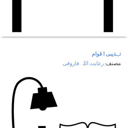
تہذيبی ا قوام
مصنف:
رعایت اللہ فاروقی