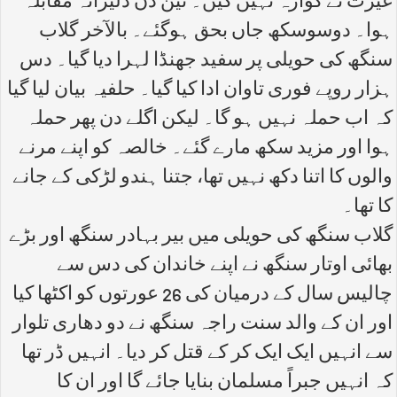
غیرت نے گوارہ نہیں کیں۔ تین دن دلیرانہ مقابلہ
ہوا۔ دوسوسکھ جاں بحق ہوگئے۔ بالآخر گلاب
سنگھ کی حویلی پر سفید جھنڈا لہرا دیا گیا۔ دس
ہزار روپے فوری تاوان ادا کیا گیا۔ حلفیہ بیان لیا گیا
کہ اب حملہ نہیں ہو گا۔ لیکن اگلے دن پھر حملہ
ہوا اور مزید سکھ مارے گئے۔ خالصہ کو اپنے مرنے
والوں کا اتنا دکھ نہیں تھا، جتنا ہندو لڑکی کے جانے
کا تھا۔
گلاب سنگھ کی حویلی میں بیر بہادر سنگھ اور بڑے
بھائی اوتار سنگھ نے اپنے خاندان کی دس سے
چالیس سال کے درمیان کی 26 عورتوں کو اکٹھا کیا
اور ان کے والد سنت راجہ سنگھ نے دو دھاری تلوار
سے انہیں ایک ایک کر کے قتل کر دیا۔ انہیں ڈر تھا
کہ انہیں جبراً مسلمان بنایا جائے گا اور ان کا