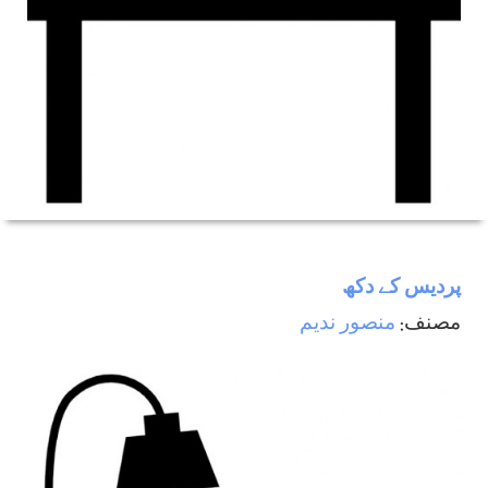
پرديس كے دكھ
مصنف:
منصور ندیم