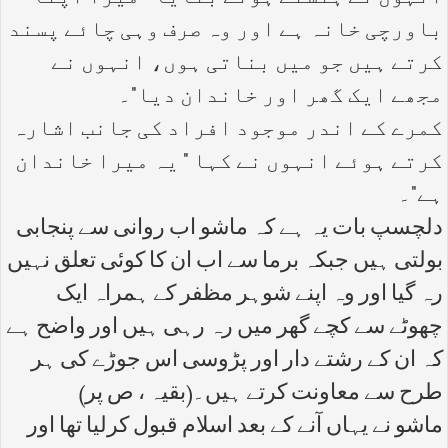
باورچی خانہ ہے اور وہ صرف وہی چائے پسند
کرتے ہیں جو میں بناتی ہوں، انہوں نے
مجھے ایک گھر اور خاندان دیا"۔
کمرے کے اندر موجود افراد کی جانب اشارہ
کرتے ہوئے انہوں نے کہا " یہ میرا خاندان
ہے"۔
دلچسپ بات یہ ہے کہ ماشو اب روانی سے پنجابی
بولتی ہیں جبکہ برما سے اب ان کا کوئی تعلق نہیں
رہ گیا اور وہ اپنے شوہر مظفر کے ہمراہ ایک
چھوٹے سے کچے گھر میں رہ رہی ہیں اور واضح ہے
کہ ان کے رشتے دار اور پڑوسی اس جوڑے کی ہر
طرح سے معاونت کرتے ہیں۔(بقیہ ، ص پر)
ماشو نے یہاں آنے کے بعد اسلام قبول کرلیا تھا اور