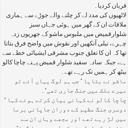
قربان کردیا۔
لاٹھیوں کی مدد لے کر چلنے والے جوڑے سے ہماری
ملاقات ان کے گھر میں ہوئی جہاں سبز
شلوارقمیض میں ملبوس ماشو کے جھریوں زدہ
چہرے، نیلی آنکھیں اور نقوش میں واضح فرق بتاتا
تھا کہ ان کا تعلق جنوب مشرقی ایشیائی خطے سے
ہے، جبکہ سادہ سفید شلوار قمیض پہنے چاچا کالو
بیٹھ کر ہمیں تک رہے تھے۔
ماشو نے بتایا " جب ہم لوگ یہاں آئے تو
میرے ملک میں جنگ جاری تھی"۔
چاچا کالو نے کہانی بیان کرتے ہوئے کہا "
دوسری جنگ عظیم کے دوران جاپانی برما
میں لڑ رہے تھے اور مجھے وہاں ان سے