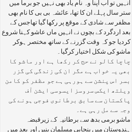
انہیں تو اب اپنا وہ نام یاد بھی نہیں جو برما میں
ستر سال پہلے ان کا تھا، عائشہ بی بی کا نام بھی
مظفر سے شادی کے موقع پر رکھا گیا تھاجس کے
بعد اردگرد کے بچوں نے انہیں ماں عاشو کہنا شروع
کردیا جو کہ وقت گزرنے کے ساتھ مختصر ہوکر
ماشو کی شکل اختیار کرگیا۔
چاچا کالو نے حج کر رکھا ہے اور ماشو کا
بھی یہ خواب ہے مگر ان کی زندگی کی گزر
بسر اس پنشن سے ہورہی ہے جو مظفر کو کامن
ویلتھ ایکس سروسز ایسوسی ایشن آف
پاکستان سے سابق برطانوی فوجی ہونے کی
وجہ سے مل رہی ہے۔
ماشو برمی بدھ سے برطانیہ کے زیرقبضہ
ہندوستان میں پنجابی مسلمان بنیں اور بعد میں