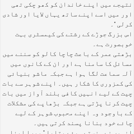
نتیجے میں اپنے خاندان کو کھو چکی تھی
اور میں اسے اپنے ساتھ یہاں لایا اور شادی
کرلی "۔
اس بزرگ جوڑے کے رشتے کی کیمسٹری بہت
خوبصورت ہے۔
بڑھتی عمر کے باعث چاچا کالو کو سننے میں
مسائل کا سامنا ہے اور ان کے کانوں میں
آلہ سماعت لگا ہوا ہے جبکہ ماشو بنیائی
کی کمزوری کا شکار ہیں۔ اپنے شوہر سے بات
چیت کے لیے انہیں کافی بلند آواز میں بات
چیت کرنا پڑتی ہے جبکہ بڑھاپے کی مشکلات
کے باوجود وہ اپنے محبوب شوہر کے لیے
چائے خود بنانا پسند کرتی ہیں۔
انہوں نے ہنستے ہوئے بتایا " میرا اپنا