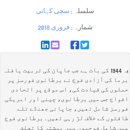
سلسلہ :
سچی کہانی
شمارہ :
فروری 2018
یہ 1944 کی بات ہے جب جاپان کی تربیت یافتہ
برما کی آزادی فوج نے برطانوی فورسز پر
حملوں کی قیادت کی، اس موقع پر اتحادی
افواج جس میں برطانوی، چینی اور امریکی
فورسز شامل تھیں، جاپانی جھنڈے تلے
طاقتوں کے خلاف لڑ رہی تھیں۔برطانوی فوج
میں شامل فوجیوں میں بیشتر کا تعلق