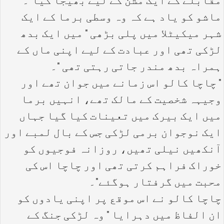
مقابلے کے ایک مشن کے لیے بھیجا گیا"۔
ماشو کو یاد ہے کہ وہ وسطی برما کے ایک
شہر میکیٹلا میں پلی بڑھی " میں ایک بدھ
لڑکی تھی اور عبادت کے لیے اپنی ماں کے
ہمراہ بدھ مندر جاتی رہتی تھی "۔
" چاچا کالو اس زمانے میں جوان تھے اور
وجیہہ شخصیت کے مالک تھے، انہیں برما
میں ایک بیرک میں تعینات کیا گیا جہاں
ایک نوجوان برمی لڑکی جس کے بال لمبے اور
آنکھیں نیلی تھیں، روزانہ فوجیوں کو
خوراک فراہم کرتی تھی اور چاچا اس کی
محبت میں گرفتار ہوگئے"۔
چاچا کالو نے اس موقع پر اپنی یادوں کو
ان الفاظ میں دہرایا " وہ لڑکی جنگ کے