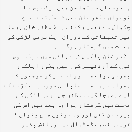
ہندوستان سے تھا جن میں ایک بیس سالہ
نوجوان مظفر خان بھی شامل تھے۔ضلع
چکوال سے تعلق رکھنے والا مظفر خان برما
میں تعیناتی کے دوران ایک برمی لڑکی کی
محبت میں گرفتار ہوگیا۔
مظفر خان چالیس کی دہائی میں برطانوی
فوج کے آرڈنینس کور میں بطور اہلکار
بھرتی ہوا تھا اور اسے دیگر فوجیوں کے
ہمراہ برما میں جاپانی فورسز سے لڑنے کے
لیے بھیجا گیا۔مظفر جس برمی لڑکی کی
محبت میں گرفتار ہوا وہ بعد میں اس کی
بیوی بن گئی اور وہ دونوں ضلع چکوال کے
قریبی قصبے ڈھڈیال میں رہائش پذیر