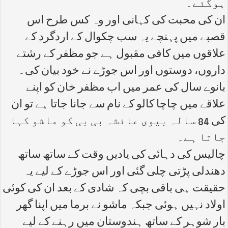
ہوگئے۔
ان کی محبت کی کہانی اور وہ کس طرح اس
قصبے میں پہنچے یہ سب چکوال کے اردگرد کے
علاقوں میں کافی مقبول ہے جو مظفر کے رشتے
داروں، دوستوں اور اس جوڑے نے خود بیان کی۔
بانوے سال کی عمر میں اب مظفر خان کو اپنے
علاقے میں چاچا کالو کے نام سے جانا جاتا ہے تو ان
کی 84 سالہ بیوی عائشہ بی بی کو ماشو کہا
جاتا ہے۔
چالیس کی دہائی کی یادیں وقت کے ساتھ ساتھ
دھندلی پڑتی چلی گئی اور اس جوڑے کے لیے یہ
حقیقت ہی باقی بچی کہ شادی کے بعد ان کی کوئی
اولاد نہیں ہوئی جبکہ ماشو نے برما میں اپنا گھر
بار شوہر کے ساتھ ہندوستان میں رہنے کے لیے