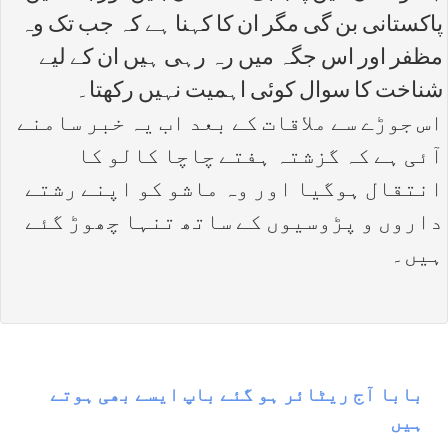
پاکستانی بن گی مگر ان کا کہنا ہے کہ جب تک وہ
مظفر اور اس جگہ میں رہ رہی ہیں ان کے لیے
شناخت کا سوال کوئی اہمیت نہیں رکھتا۔
اس جوڑے سے ملاقات کے بعد اب یہ خبر سامنے
آئی ہے کہ گزشتہ ہفتے چاچا کالو کا
انتقال ہوگیا اور وہ ماشو کو اپنے رشتے
داروں و پڑوسیوں کے ساتھ تنہا چھوڑ گئے
ہیں۔
بابا آج ريٹائر ہو گئے باپ ایسے بھی ہوتے
ہیں