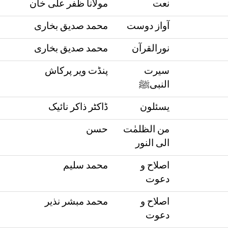
نعت
مولانا ظفر علی خان
آواز دوست
محمد صدیق بخاری
نورالقرآن
محمد صدیق بخاری
سیرت
پنڈت ویر پرکاش
النبیﷺ
یسئلون
ڈاکٹر ذاکر نائیک
من الظلمٰت
حسن
الی النور
اصلاح و
محمد سلیم
دعوت
اصلاح و
محمد مبشر نذیر
دعوت