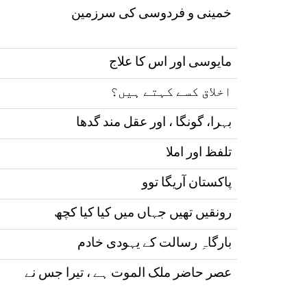
خمینی و فردوسی کی سرزمین
مایوسی اور اس کا علاج
اخلاق کسے کہتے ہیں؟
بہرا، گونگا ، اور عقل مند گدھا
تلفظ اور املا
پاکستان آریگا توو
رونقیں تھیں جہاں میں کیا کیا کچھ
بارگاہِ رسالت کے یہودی خادم
عصر حاضر ملک الموت ہے ، تیرا جس نے