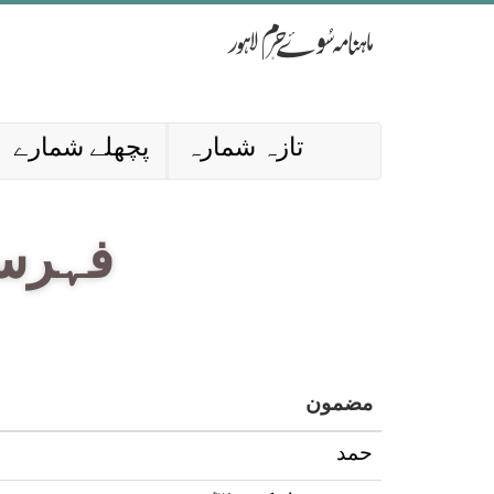
تازہ شمارہ
پچھلے شمارے
فہرست 
مضمون
حمد