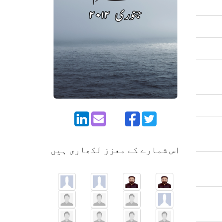
اس شمارے کے معزز لکھاری ہیں