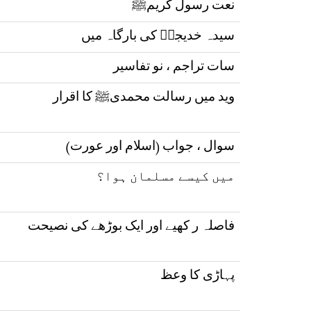
نعت رسول کریمﷺ
سیدہ خدیجہؓ کی بارگاہ میں
سات تراجم ، نو تفاسیر
وید میں رسالت محمدیﷺ کا اقرار
سوال ، جواب (اسلام اور عورت)
میں کیسے مسلمان ہوا؟
فاصلہ ر کھیے اور ایک بوڑھے کی نصیحت
پہاڑی کا وعظ