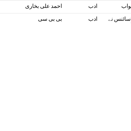
واب
ادب
احمد علی بخاری
(سائنس نے
ادب
بی بی سی