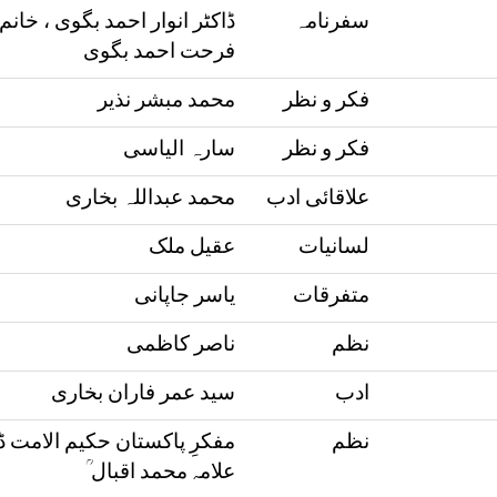
سفرنامہ
ڈاکٹر انوار احمد بگوی ، خانم
فرحت احمد بگوی
فکر و نظر
محمد مبشر نذیر
فکر و نظر
سارہ الیاسی
علاقائی ادب
محمد عبداللہ بخاری
لسانیات
عقیل ملک
متفرقات
یاسر جاپانی
نظم
ناصر کاظمی
ادب
سید عمر فاران بخاری
نظم
مفکرِ پاکستان حکیم الامت ڈ
علامہ محمد اقبال ؒ