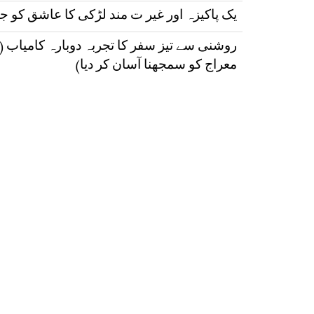
یک پاکیزہ اور غیر ت مند لڑکی کا عاشق کو ج
روشنی سے تیز سفر کا تجربہ دوبارہ کامیاب 
معراج کو سمجھنا آسان کر دیا)