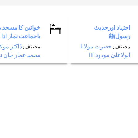
اجتہاد اورحديث
خواتین کا مسجد 
رسولﷺ
باجماعت نماز ادا ک
مصنف:
حضرت مولانا
مصنف:
ڈاکٹر مولان
ابولاعلیٰ مودودیؒ
محمد عمار خان ن