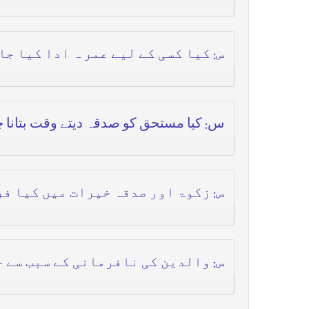
س: کیا کسی کے لیے عمر ہ ادا کیا جا
س: کیا مستحق کو صدقہ دیتے وقت بتانا چا
س: زکوۃ اور صدقہ خیرات میں کیا فر
س: والدین کی نافرمانی کے سبب سے ج