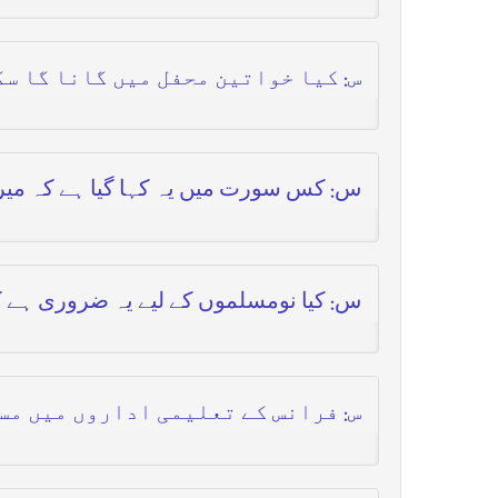
س: کیا خواتین محفل میں گانا گا سک
س: کس سورت میں یہ کہا گیا ہے کہ میرے 
س: کیا نومسلموں کے لیے یہ ضروری ہے کہ
س: فرانس کے تعلیمی اداروں میں مس