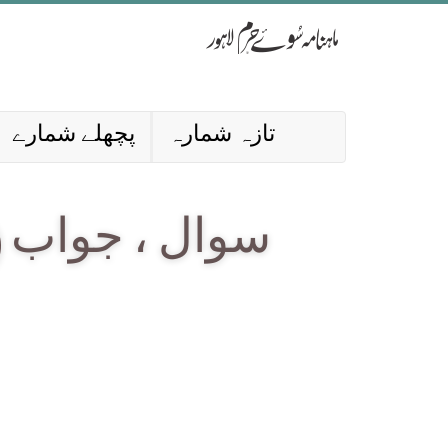
تازہ شمارہ
پچھلے شمارے
سوال ، جواب (