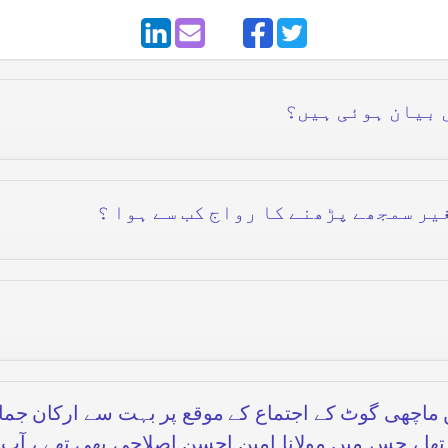
ں بیان ہوئی ہیں؟
یر سمجھے پڑھنے کا رواج کب سے ہوا ؟
ماچھی گوٹ کے اجتماع کے موقع پر بہت سے ارکان جم
ھا ، جس میں مولانا امین احسن اصلاحی بھی تھے ، آپ 