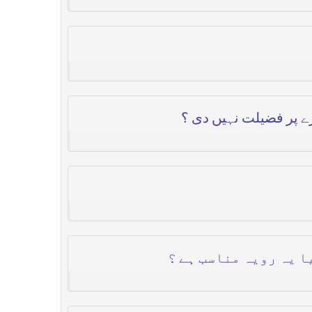
رے پر فضیلت نہیں دی ؟
ا یہ رویہ مناسب ہے ؟