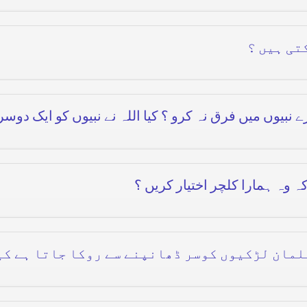
تی ہیں ؟
نبیوں میں فرق نہ کرو ؟ کیا اللہ نے نبیوں کو ایک دوس
 وہ ہمارا کلچر اختیار کریں ؟
لمان لڑکیوں کوسر ڈھانپنے سے روکا جاتا ہے کی