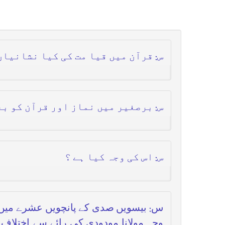
س: قرآن میں قیا مت کی کیا نشانیا
س: برصغیر میں نماز اور قرآن کو بغ
س: اس کی وجہ کیا ہے ؟
س: بیسویں صدی کے پانچویں عشرے میں 
وجہ مولانا مودودی کی رائے سے اختلاف ت