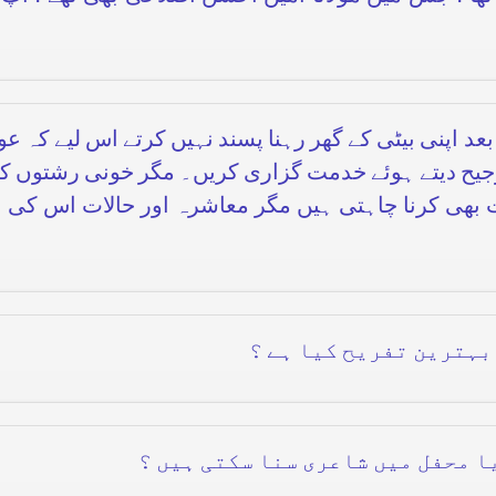
 اپنی بیٹی کے گھر رہنا پسند نہیں کرتے اس لیے کہ عور
 ترجیح دیتے ہوئے خدمت گزاری کریں۔ مگر خونی رشتوں کے
بھی کرنا چاہتی ہیں مگر معاشرہ اور حالات اس کی 
بہترین تفریح کیا ہے ؟
ا محفل میں شاعری سنا سکتی ہیں ؟