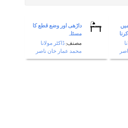
میں
داڑھی اور وضع قطع كا
رنا
مسئلہ
ا
مصنف:
ڈاکٹر مولانا
اصر
محمد عمار خان ناصر