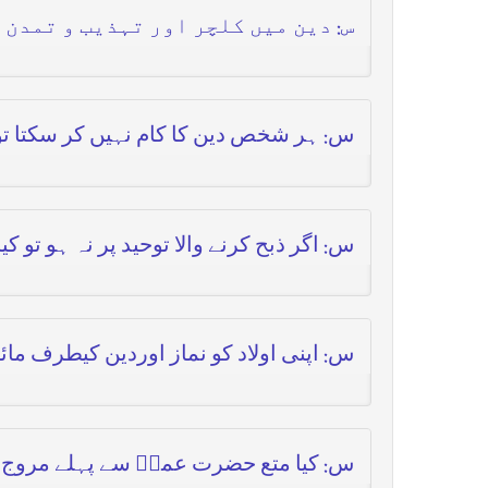
س: دین میں کلچر اور تہذیب و تمدن 
س: ہر شخص دین کا کام نہیں کر سکتا تو
س: اگر ذبح کرنے والا توحید پر نہ ہو تو 
س: اپنی اولاد کو نماز اوردین کیطرف مائل
س: کیا متع حضرت عمرؓ سے پہلے مروج تھ