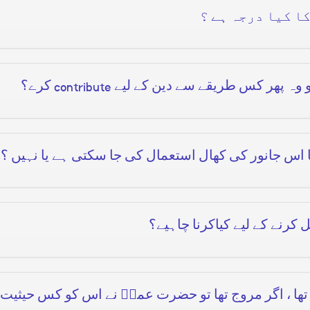
کا کیا درجہ ہے ؟
 وہ پھر کس طریقے سے دین کے لیے
contribute
کرے؟
کیا اس جانور کی کھال استعمال کی جا سکتی ہے یا نہیں ؟
 کرنے کے لیے کیاکرنا چاہیے؟
ا ، اگر مروج تھا تو حضرت عمرؓ نے اس کو کس حیثیت س