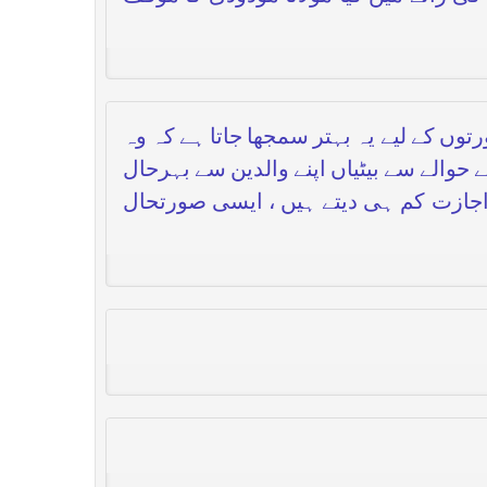
توں کے لیے یہ بہتر سمجھا جاتا ہے کہ وہ
 حوالے سے بیٹیاں اپنے والدین سے بہرحال
اجازت کم ہی دیتے ہیں ، ایسی صورتحال