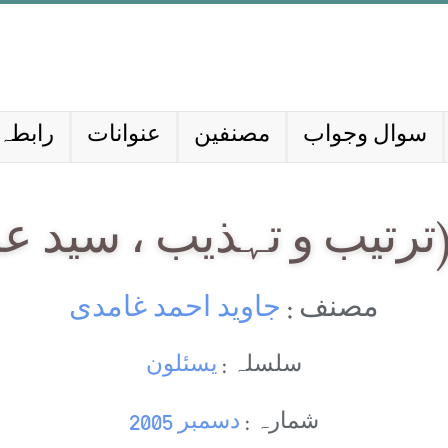
سوال وجواب
مصنفین
عنوانات
رابطہ 
ترتیب و تہذیب ، سید عم
مصنف :
جاوید احمد غامدی
سلسلہ :
یسئلون
شمارہ :
دسمبر 2005