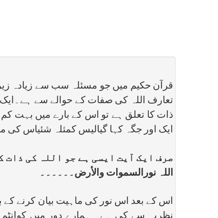
قرآن حکیم میں جو مسئلہ سب سے زیادہ زیر 
تعارف اللہ کی صفات کے حوالے سے ہے۔ایک ا
ذات کا تعلق ہے تو اس کے بارے میں بہت کم
ایک اور جگہ کہا گیالیس کمثلہ شئیاس کی مث
صرف ایک آیت ایسی ہے جو اللہ کی ذات 
اللہ نورالسموات والأرض۔۔۔۔۔۔
اس کے بعد اس نور کی ماہیت بیان کرنے کے ب