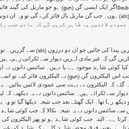
 عمودی لائنیں یہ ظاہر کریں گی کہ مادی جسم ر
اگر اسی چادر کو پانی میں رکھا جائے او
ریں گی کہ غیر مادی لہریں دیوار سے ٹکراتی رہی ہیں۔ال
سامنے رکھا جس میں دو درزیں (slit) تھی۔ جب اس الیکٹرون 
گئے کہ الیکٹرون نے بہت سی عمودی لائنیں بنائیں۔ یہ 
 دیکھ رہا تھا۔ ایک گھنٹے بعد جب نتیجہ دیکھا گیا تو وہ 
ے سائنس دانوں نے یہ نتیجہ نکالا کہ جب کوئی شاہد (ان
تا ہے۔ البتہ جب کوئی شاہد ہو تو پھر الیکٹرون کی ی
تا ہے۔یعنی فرق محض شاہد کا ہے کہ شاہد کی غیر مو