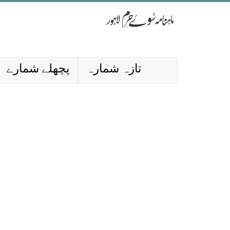
تازہ شمارہ
پچھلے شمارے