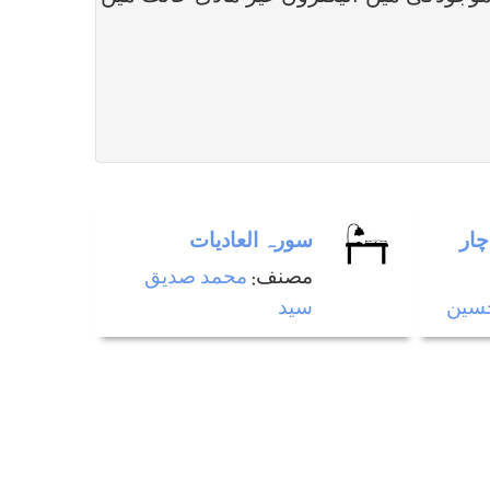
چار
سورہ العادیات
مصنف:
محمد صديق
 حسين
سيد