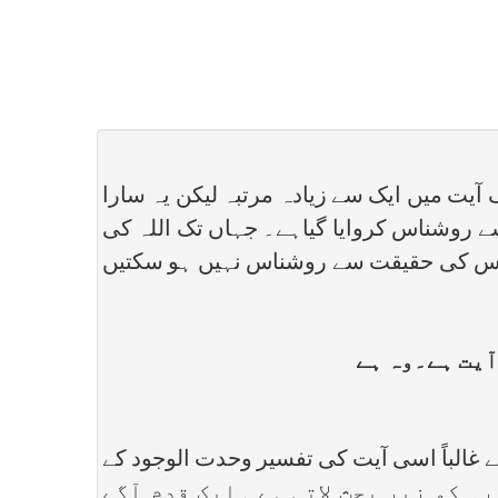
یت میں ایک سے زیادہ مرتبہ لیکن یہ سارا
ے روشناس کروایا گیاہے۔ جہاں تک اللہ کی
یں اس کی حقیقت سے روشناس نہیں ہو سکتیں
آیت ہے۔وہ ہے
 غالباً اسی آیت کی تفسیر وحدت الوجود کے
فزکس جو سب سے زیادہ نورlight, انرجی ویوز وغیرہ کو زیر بحث لاتی ہے ۔ایک قدم آگے