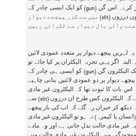
بڑھاتے ہوئے کہتی ہے:Double Slit Experimentاگر ایک ایسی گن (gun) ہو جو ماربل کی گیند فائر کرے۔ اس گن (gun) کو ایک ایسی چادر کے
سامنے رکھا جائے جس میں دو عمودی درزیں (slit) ہوں۔ جب گن ماربل بال فائر کرے گی تو وہ ان دونوں درزوں (slit) میں سے گزر پیچھے دیوار
کھنے والی بال دیوار سے ٹکراتی رہیں
ر لہریں پیدا کی جائیں جو ان دو درزوں (slit) سے گزریں۔ تو یہ لہریں پیچھے دیوار پر متعدد عمودی لائین
بتہ اگر یہی تجربہ الیکٹران پر کیا جائے تو
اس کے نتائج کا انحصار اس امر ہوتا ہے کہ کیا کوئی شاہد موجود ہے یا نہیں۔ سائنس دانوں نے ایک الیکٹرون گن (gun) کو ایسی ہی چادر کے
گن (gun) نے الیکٹرون فائر کیے تو اسے پیچھے دیوار پر دو عمودی لائنیں بنانی چاہیے
اس بات کا ثبوت تھا کہ الیکٹرون غیر مادی
حالت میں ان دونوں درزوں (slit) سے گزر کر دیوار سے ٹکرائے ہیں۔ سائنس دانوں نے یہ دیکھنے کہ لیے کہ الیکٹرون کس طرح ان درزوں (slit) سے
یہ دیکھ کر حیران رہ گئے کہ اب کی بار پیچھے
سان یا کیمرہ) نہ ہو تو الیکٹرون غیر مادی
ہ غیر مادی حالت بدل جاتی ہے اور وہ مادے
جودگی میں الیکٹرون غیر مادی حالت میں