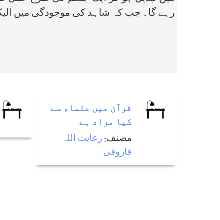
رہے گا۔ جب کہ شاہد کی موجودگی میں الیکٹر
قرآن ميں علماء سے
كيا مراد ہے
مصنف:
رعایت اللہ
فاروقی