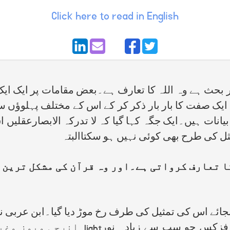
Click here to read in English
بحث ہے وہ اللہ کا تعارف ہے۔بعض مقامات پر ایک ایک آ
یک صفت کا بار بار ذکر کر کے اس کے مختلف پہلوؤں س
 بیانات ہیں۔ایک جگہ کہا گیا کہ لا تدرکہ الابصارعقل
ل کی طرح بھی کوئی نہیں ہو سکتاالبتہ
کا تعارف کرواتی ہے۔اور وہ قرآن کی مشکل ترین 
جائے اس کی تمثیل کی طرف رخ موڑ دیا گیا۔ابن عربی نے
نظریہ سے کی ہے۔ ہمارے دور میں کوانٹم 