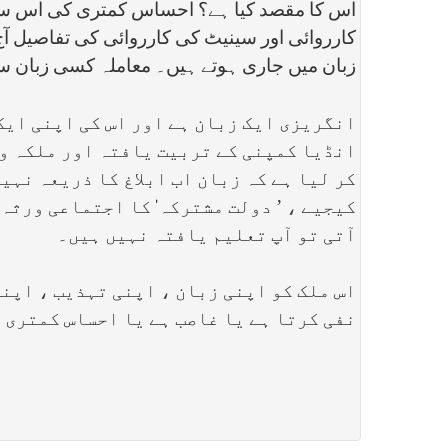
اس کا مقصد کیا ہے؟ احساس کمتری کی اس سے کر
کارروائی اور سینیٹ کی کارروائی کی تفاصیل آج
زبان میں جاری ہوتے ہیں۔ معاملہ کسی زبان س
انگریزی ایک زبان ہے اور اس کی اپنی ایک 
انڈیا کمپنی کے تربیت یافتہ اور ملکہ و
کر لیا ہے کہ زبان اب ابلاغ کا ذریعہ نہی
کیجیے ، ’ دولت مشترکہ‘ کا اجتماعی ورثہ 
آتی تو آپ تعلیم یافتہ نہیں ہیں۔
اس ملک کو اپنی زبان ، اپنی تہذیب ، اپن
نفی کرتا ہے یا غاصب ہے یا احساس کمتری ک