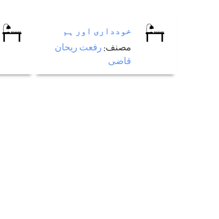
خودداری اور ہم
مصنف:
رفعت ريحان
قاضی