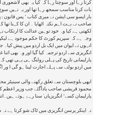
کرتا رہا اور سوچتا رہا کہ کیا یہ بھی لاشعور
بات کرنا مناسب سمجھ رہا تھا اور یہ نہیں سوچ ر
بار ایسو سی ایشن نے میری کتاب ’ پس قانون : پاک
صاحب نے بہت اہم نکتہ اٹھایا ۔ ان کا کہنا تھ
لکھتی ہے کیا وہ خود توہین عدالت کا ارتکاب
وجہ ہے کہ سپریم کورٹ کا حکم موجود ہے لیکن
انہوں نے ایوان میں ایک بل اردو میں پیش کیا۔ ج
انگریزی سے اردو ترجمہ کیا گیا اور وہ بھی اتن
پارلیمانی تاریخ کی پہلی رولنگ ہی یہی تھی ک
میں اردو بولنے سے پہلے اجازت لینا ہو گی ا ور
ابھی بلوچستان سے تعلق رکھنے والی سینیٹر محت
محمود قریشی صاحب یادآگئے جب وزیر اعظم کے ل
پارلیمان کسے’ انگریزیاں‘ سنا رہے ہوتے ہیں۔ات
نہ اینکر پرسن انگریزی میں ٹاک شو کرتا ہے نہ 