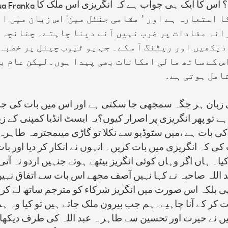
ں؟ اس کا ایک ہی جواب ہے کہ انگریزی اس ملک کا
ua Franka
ا استعارہ ہے اور ’ مقامی جنٹل مین‘ اس زبان میں ا
نہ مفادات پر ضرب نہیں آنے دینا چاہتے۔ چنانچہ جب
دیکھیں اور ریٹنگ آ سکے۔ جب یو ٹیوب چینل پر خطبہ 
س کے ساتھ مالی امکانات بھی پیدا ہوں۔لیکن عام بو
شامل ہوتی ہے۔
وئی زبان ہر جگہ سمجھی جا سکتی ہے اور اس میں بات کی ج
ہے تو پھر انگریزی پر اصرار کیوں؟یہ ایسٹ انڈیا کمپنی کے ز
کی بات ہے ،میں سٹوڈیو سے نکلا تو گاڑی میںمحترمہ طاہرہ ع
 کہ انگریزی میں بات کریں۔ انہوں نے انکار کر دیا اور با
۔ ہاں اگر وہاں کوئی انگریز بیٹھے ہوتے جنہیں اردو نہ آتی
 اللہ صاحبہ نے کہا نہیں آصف مجھے اس بات سے اتفاق ن
ی بلکہ اس صورت میں انگریز شرکاء کو مترجم ساتھ لے کر ا
 کر کے آنا چاہیے۔ہم جب بیرون ملک جاتے ہیں تو کیا وہ ہم
میں نے حیرت اور تحسین سے طاہر ہ عبد اللہ کی طرف دیکھا