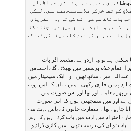
Ling
نہیں ہے۔یہ یہاں نہ ذریعہ اظہار
بلاغ کو تفاخرکی علامت سمجھتے ہیں۔لیکن
 بات ٹاک شو کی آئے گی تو وہ انگریزی
ہو گا تو وہ اردو زبان میں دیا جائے گا
ل چال میں ان کی تین کلو میٹر کی گفتگو
ا سکتی ہے تو وہ اردو ہے۔مقصد اگر بات
یر اہتمام غلام برصغیر میں پھیلائے گئے احساس
بد اللہ میرے ساتھ تھیں۔ وہ ایک سیمینار میں
ت اردو میں جاری رکھی۔ میں نے ان کے اس رویے
 تو پھر معاملہ اور تھا اور اس صورت میں
ہیں ہے اور میں سمجھتی ہوں کہ اس صورت
ٓنا چاہیے تھا ۔ سفارت خانوں کے پاس بہت سے
ارے احترام میں اردو میں بات کرتے ہیں کہ ہم
۔ بات تو ان کی درست تھی۔ میں گاڑی ڈرائیو