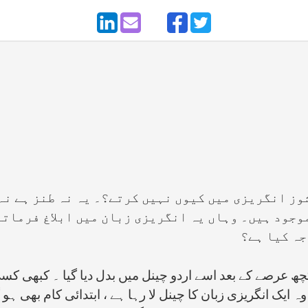
وز انگریزی میں کیوں نہیں کرتے؟۔ یہ نہ طنز ہے نہ
وجود ہیں۔ وہاں یہ انگریزی زبان میں ابلاغ فرماتے 
جہ کیا ہے؟
 کچھ عرصے کے بعد اسے اردو چینل میں بدل دیا گیا ۔ کبھی 
وہ ایک انگریزی زبان کا چینل لا رہا ہے ، ابتدائی کام بھی ہو گ