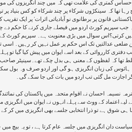
ی احساس کمتری کی علامت تھی کہ میں چند انگریزوں کی موج
ہا تھا کہ سینکڑوں شرکاء پر چند شرکاء کو کس بنیاد پر ترج
ستانی قانون پر برطانوی نو آبادیاتی اثرات‘ پر ایک تقریب ک
ا کہ جب سپریم کورٹ اردو میں فیصلے جاری کرنے کا حکم دے 
 نہیں کرتی؟اس سوال میں بڑی معنویت ہے۔ سپریم کورٹ کے 
 ضلعی عدالتیں تک اس حکم پر عمل نہیں کر رہیں۔ اسی تقر
ب دفتری کارروائی کے بعد اسے ایوان میں پیش کیا گیا تو پہل
ا غلط تھا کہ لفظوں کے معنی ہی بدل چکے تھے۔سینیٹر صاحب 
ہ ہائوس کی زبان انگریزی ہو گی اور اردو صرف وہ بول سکے
 اگر اجازت مل گئی تب اردو میں بات کی جا سکے گی۔
رمہ نسیمہ احسان نے اقوام متحدہ میں پاکستان کی نمائندگی
یے اعتماد کے ووٹ سے پہلے انہوں نے ایوان میں انگریزی م
نا ہی شوق ہے تو ذرا انتخابی جلسے بھی انگریزی میں کر کے 
سیاست دان انگریزی میں جلسہ عام کرتا ہے ، تو یہ بیچ میں