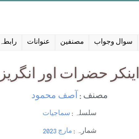
سوال وجواب
مصنفین
عنوانات
رابطہ 
ينكر حضرات اور انگريز
مصنف :
آصف محمود
سلسلہ :
سماجیات
شمارہ :
مارچ 2023