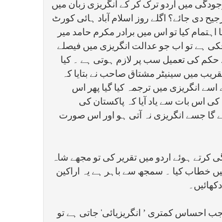
ودگی میں اردو ترک کر کے انگریزی زبان میں
یح دی جائے؟ اگلے روز اسلام آباد ہائی کورٹ
ا اہتمام کیا تو اس میں برادر مکرم حامد میر
چکی ہے تو اب جو عدالت انگریزی میں فیصلے
حکم کی تعمیل سب پر لازم ہوتی ہے ۔ کیا
یب میں سینیٹر مشتاق صاحب نے بتایا کہ
ے اسے انگریزی میں ترجمہ کیا گیا پھر اس
کی اس بات سے یاد آیا کہ پاکستان کی
 گا جسے انگریزی نہ آتی ہو اور اس صورت
 کرتے ہوئے اردو میں تقریر کی تو مجھے شاہ
یں خطاب کیا ۔ سمجھ سے باہر ہے یہ اراکین
دکھائیں۔
 جب احساس کمتری ’ انگریزیائی‘ جاتی ہے تو