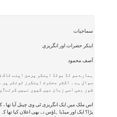
سماجيات
اینکر حضرات اور انگريزي
آصف محمود
ہمارے سو ٹڈ بوٹڈ اینکر پرسن اپنے ٹاک ش
سوال ہے ۔ اکثر محترم اینکرز ٹوئٹر پر م
شوز بھی اسی زبان میں کیوں نہیں کرتے؟و
اس ملک میں ایک انگریزی ٹی وی چینل آیا تھا ،
پڑا؟ ایک اور میڈیا ہاؤس نے بھی اعلان کیا تھا کہ 