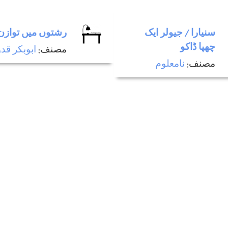
سنیارا / جیولر ایک
رشتوں ميں توازن
چھپا ڈاکو
مصنف:
ابوبکر ق
مصنف:
نامعلوم