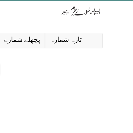
تازہ شمارہ
پچھلے شمارے
ا