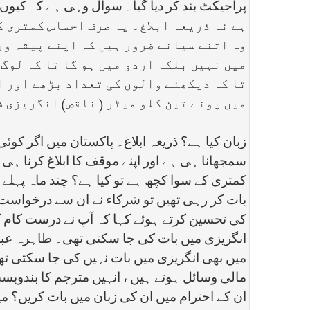
پراجیکٹ بند کر دیا گیا۔ سوال وہی ہے کہ کیو
ہے نہ ذریعہ ابلاغ۔ یہ صرف احساس کمتری ک
وہ اتنے سیانے ضرور ہیں کہ اپنے پیشہ ورا
میں نہیں بلکہ اردو میں ہو گا تا کہ لوگ 
تا کہ دیکھنے والوں کی تعداد بڑھے اور ا
میں پونے تین کلو میٹر ( ناقص) انگریزی 
زبان کیا ہے؟ ذریعہ ابلاغ۔ پاکستان میں اگر ک
سمجھانا ہی ہے اور اپنے موقف کا ابلاغ کرنا ہی 
کمتری کے سوا کچھ ہے تو کیا ہے؟ چند ماہ پہلے 
بات کر رہی تھیں تو شرکاء نے ان سے درخواست کی
کی تحسین کرتے ہوئے کہا کہ آپ نے درست کام کیا
انگریزی میں بات کی جا سکتی تھی۔ طاہرہ عبد
میں بھی انگریزی میں بات نہیں کی جا سکتی تھ
مالی وسائل ہوتے ہیں ، انہیں مترجم کا بندوبست
ان کے احترام میں ان کی زبان میں بات کریں؟ 