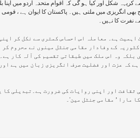
یہہ شکل اور کیا ہو گی کہ اقوام متحدہ اردو میں اپنا ب
 بھی انگریزی میں ملتی ہیں۔ پاکستان کا ایوان ہے ، قومی 
ے نفرت کا نہیں۔
اہمیت ہے۔ معاملہ اس احساس کمتری سے نکل کر اپنی ش
کٹوریہ کے وفادار مقامی جنٹل مینوں نے محروم کر 
ں بلکہ وہ اس ملک میں طبقاتی تقسیم کی آلہ کار ہے۔
ہے کہ عزت اور فضلیت صرف انگریزی زبان میں ہے اور 
ی ثقافت اور اپنی روایات کی ضرورت ہے۔تبدیلی کا ی
ا مارا ’ مقامی جنٹل مین‘۔