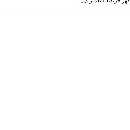
گھر خریدنا یا تعمیر ک...