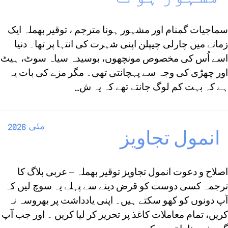
سماجيات گمنام اور مشہور ہونا مترجم ، توقير بھملہ ایک
زمانے میں چارلی چیپلن اپنی شہرت کی انتہا پر تھا۔ دنیا
اسے اُس کی مخصوص مونچھوں، بوسیدہ سیاہ سوٹ، ہیٹ
اور چھڑی کی وجہ سے پہچانتی تھی۔ مگر مزے کی بات یہ
ہے کہ بہت کم لوگ جانتے تھے کہ یہ ش...
مئی 2026
انمول تجاویز
اصلاح و دعوت انمول تجاویز توقير بھملہ – عربی بلاگ كا
ترجمہ کسی دوست کو قرض دینے سے پہلے یہ سوچ لیں کہ
آپ دونوں کو کھو سکتے ہیں۔ اپنی یادداشت پر بھروسہ نہ
کریں، تمام معاملات کاغذ پر تحریر کر لیا کریں ۔ اور جب آپ