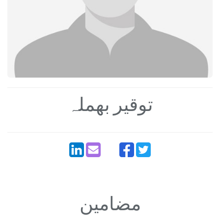
توقیر بھملہ
مضامین