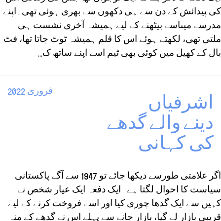
کی پیدائش کے دن سے ہی دکھوں سے بھری ہوئی تھی۔اپنے
مدرسے میںاسے بیٹھنے کے لیے ہمیشہ آخری نشست ہی
ملتی تھی، لکھتے ہوئے اس کا قلم ہمیشہ ٹوٹ جاتا تھا، فٹ
بال کے کھیل میں کوئی بھی ٹیم اسے اپنے ساتھ ک...
فروری 2022
اشرفیاں
دینے والے گدھے
كی كہانی
اگر علامتی طورسے دیکھا جائے تو 1947 سے آگے پاکستانی
سیاست کا احوال لگتا ہے ایک دفعہ ایک عیار شخص نے
کہیں سے ایک گدھا چوری کیا اور اسے فروخت کرنے کے لیے
قریبی بازار لے گیا، بازار جانے سے پہلے اس نے گدھے کے منہ