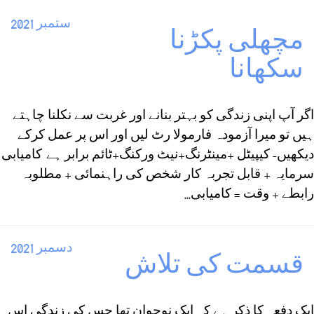
ستمبر 2021
مچھلی پکڑنا
سکھانا
اگر آپ اپنی زندگی کو بہتر بنانے اور غربت سے نکلنا چاہتے
ہیں تو میرا آزمودہ فارمولا رٹ لیں اور اس پر عمل کرکے
دیکھیں- کیپیٹل +مینٹرنگ+نیٹ ورکنگ+ٹائم برابر ہے کامیابی
سرمایہ + قابل تجربہ کار شخص کی راہنمائی + مطلوبہ
رابطے + وقت = کامیابی...
دسمبر 2021
قسمت کی تلاش
ایک دفعہ کا ذکر ہے کہ ایک نوجوان تھا جس کی زندگی اس