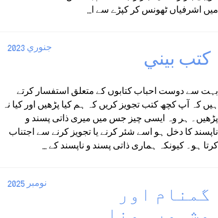
میں اشرفیاں ٹھونس کر کپڑے سے ا...
جنوري 2023
كتب بيني
بہت سے دوست احباب کتابوں کے متعلق استفسار کرتے
ہیں کہ آپ کچھ کتب تجویز کریں کہ ہم کیا پڑھیں اور کیا نہ
پڑھیں۔ ہر وہ ایسی چیز جس میں میری ذاتی پسند و
ناپسند کا دخل ہو اسے شئر کرنے یا تجویز کرنے سے اجتناب
کرتا ہو۔ کیونکہ ہماری ذاتی پسند و ناپسند کے ...
نومبر 2025
گمنام اور
مشہور ہونا