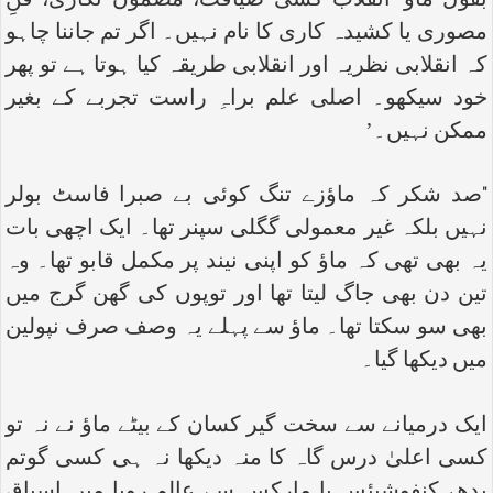
بقول ماؤ ‘انقلاب کسی ضیافت، مضمون نگاری، فنِ
مصوری یا کشیدہ کاری کا نام نہیں۔ اگر تم جاننا چاہو
کہ انقلابی نظریہ اور انقلابی طریقہ کیا ہوتا ہے تو پھر
خود سیکھو۔ اصلی علم براہِ راست تجربے کے بغیر
ممکن نہیں۔’
"صد شکر کہ ماؤزے تنگ کوئی بے صبرا فاسٹ بولر
نہیں بلکہ غیر معمولی گگلی سپنر تھا۔ ایک اچھی بات
یہ بھی تھی کہ ماؤ کو اپنی نیند پر مکمل قابو تھا۔ وہ
تین دن بھی جاگ لیتا تھا اور توپوں کی گھن گرج میں
بھی سو سکتا تھا۔ ماؤ سے پہلے یہ وصف صرف نپولین
میں دیکھا گیا۔
ایک درمیانے سے سخت گیر کسان کے بیٹے ماؤ نے نہ تو
کسی اعلیٰ درس گاہ کا منہ دیکھا نہ ہی کسی گوتم