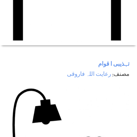
تہذيبی ا قوام
مصنف:
رعایت اللہ فاروقی