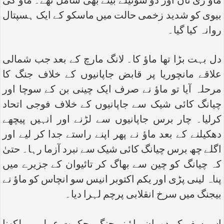
ماؤ زی تان اور دو سوتیلے بیٹے بھی شامل تھے۔ ماؤ کی
بیوی کو شدید زخمی حالت میں ماسکو کے ایک ہسپتال
روانہ کیا گیا۔
دل بہت بڑا تھا ماؤ کا۔ لانگ مارچ کے بعد جب شمالی
علاقے مانچوریا پر قابض جاپانیوں کے خلاف جنگ کا
مرحلہ آیا تو ماؤ نے صرف ایک چینی بن کے سوچا اور
چیانگ کائی شیک سے جاپانیوں کے خلاف فوجی اتحاد
کرلیا۔ چار برس جاپانیوں سے لڑنے اور انہیں پیچھے
دھکیلنے کے بعد ماؤ نے پھر اپنے راستے جدا کر لیے اور
اگلے چھ برس چیانگ کائی شیک سے نبرد آزما رہا۔ حتیٰ
کہ چیانگ کو چین سے بھاگ کر تائیوان کے جزیرے میں
پناہ لینی پڑی اور یکم اکتوبر انیس سو انچاس کو ماؤ نے
بیجنگ میں سرخ انقلابی پرچم لہرا دیا۔