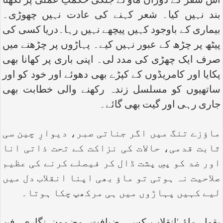
اس سفر کے دوران ماؤ نے جنگی حکمتِ عملی پر لکھنا
بند نہیں کیا۔ شعر کہنے کی عادت نہیں چھوڑی۔
بیماری کے باوجود کہیں پیچھے نہیں رہا۔دریا کسی کی
پیٹھ پر چڑھ کے عبور نہیں کیے۔ پہاڑوں پر چڑھنے میں
صرف ایک چھڑی کی مدد لی۔ اپنی باری پر کھانا بھی
پکایا اور کامریڈوں کے کپڑے بھی دھوئے اور خود کو اور
ساتھیوں کو مسلسل زندہ رکھنے والی خطابت بھی
جاری رہی اور گیت بھی گائے۔
ماؤزے تنگ میں اگر جناتی صبر، دیوارِ چین سی
ثابت قدمی، حالات کی نزاکت کے تحت ذاتی انا
اور ضد کو پسِ پشت ڈال کر فیصلے کرنے کی عظیم
صلاحیت نہ ہوتی تو ماؤ بھی اپنا انقلاب دل میں
لیے کہیں پہاڑوں میں ہی مرکھپ چکا ہوتا۔