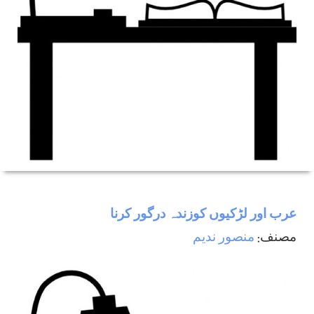
عرب اور لڑكيوں كوزندہ درگور كرنا
مصنف:
منصور ندیم