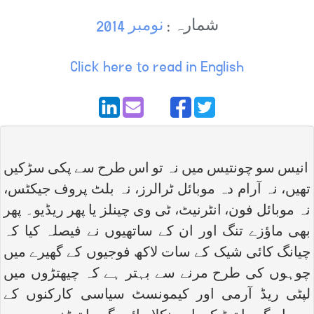
شمارہ :
نومبر 2014
Click here to read in English
انیس سو چونتیس میں نہ تو اس طرح سے پکی سڑکیں
تھیں، نہ آرام دہ موبائل ٹرالرز، نہ بلٹ پروف جیکٹس،
نہ موبائل فون، انٹرنیٹ، ٹی وی چینلز یا پھر ریڈیو۔ پھر
بھی ماؤزے تنگ اور ان کے ساتھیوں نے فیصلہ کیا کہ
چیانگ کائی شیک کے سات لاکھ فوجیوں کے گھیرے میں
چوہوں کی طرح مرنے سے بہتر ہے کہ چیھتڑوں میں
لپٹی ریڈ آرمی اور کیمونسٹ سیاسی کارکنوں کے