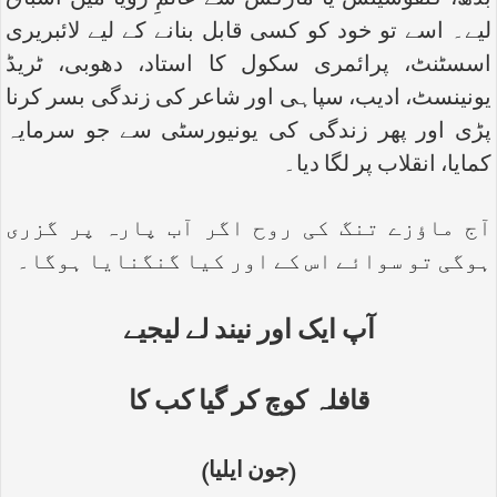
بدھ، کنفوشیئس یا مارکس سے عالمِ رویا میں اسباق
لیے۔ اسے تو خود کو کسی قابل بنانے کے لیے لائبریری
اسسٹنٹ، پرائمری سکول کا استاد، دھوبی، ٹریڈ
یونینسٹ، ادیب، سپاہی اور شاعر کی زندگی بسر کرنا
پڑی اور پھر زندگی کی یونیورسٹی سے جو سرمایہ
کمایا، انقلاب پر لگا دیا۔
آج ماؤزے تنگ کی روح اگر آب پارہ پر گزری
ہوگی تو سوائے اس کے اور کیا گنگنایا ہوگا۔
آپ ایک اور نیند لے لیجیے
قافلہ کوچ کر گیا کب کا
(جون ایلیا)