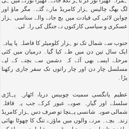
ہمراہ گھیرا توڑ کر باہر نکلا جائے۔گھیرا توڑنے میں ہی
لگ بھگ چالیس ہزار کامریڈ مارے گئے۔ مگر ماؤ اور
چواین لائی کی قیادت میں بچ جانے والے ستاسی ہزار
عسکری و سیاسی کارکنوں نے جنگل کی راہ لی۔
جنوب سے شمال تک نو ہزار کلومیٹر کا فاصلہ پا پیادہ
ایک سال تین دن میں طے کیا گیا۔ درمیان میں کئی
مرحلے ایسے بھی آئے کہ دشمن سے بچنے کے لیے
مسلسل چار دن اور چار راتوں تک سفر جاری رکھنا
پڑا۔
عظیم یانگسی سمیت چوبیس دریا، اٹھارہ پہاڑی
سلسلے اور گیارہ صوبے عبور کرکے جب یہ قافلہ
شمالی صوبہ شانسی پہنچا تو صرف دس ہزار کامریڈ
زندہ بچے۔ مرنے والوں میں ماؤزے تنگ کا چھوٹا بھائی