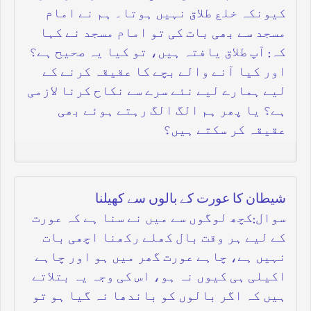
کیونکہ خلع طلاق نہیں ہوتا۔ ہم نے امام
مسجد سے بھی بات کی تو امام مسجد نے کہا
کہ: آپ طلاق یافتہ ہیں، تو کیا یہ صحیح ہے؟
اور کیا آنے والے بچے کا عقیقہ کرنے کے
لیے ہمارے لیے نئے سرے سے نکاح کرنا لازمی
ہے؟ یا پھر ہم الگ الگ رہتے ہوئے بھی
عقیقہ کر سکتے ہیں؟
شیطان کا عورت کے بالوں سے کھیلنا
سوال:کچھ لوگوں سے میں نے سنا ہے کہ عورت
کے لیے ہر وقت بال کھلے رکھنا اچھی بات
نہیں ہے، چاہے عورت گھر میں ہو اور چاہے
اکیلی ہی کیوں نہ ہو، اس کی وجہ یہ بتلاتے
ہیں کہ اگر بالوں کو باندھا نہ گیا ہو تو