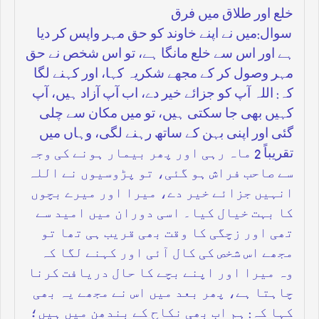
خلع اور طلاق میں فرق
سوال:میں نے اپنے خاوند کو حق مہر واپس کر دیا
ہے اور اس سے خلع مانگا ہے، تو اس شخص نے حق
مہر وصول کر کے مجھے شکریہ کہا، اور کہنے لگا
کہ: اللہ آپ کو جزائے خیر دے، اب آپ آزاد ہیں، آپ
کہیں بھی جا سکتی ہیں، تو میں مکان سے چلی
گئی اور اپنی بہن کے ساتھ رہنے لگی، وہاں میں
تقریباً 2 ماہ رہی اور پھر بیمار ہونے کی وجہ
سے صاحب فراش ہو گئی، تو پڑوسیوں نے اللہ
انہیں جزائے خیر دے، میرا اور میرے بچوں
کا بہت خیال کیا۔ اسی دوران میں امید سے
تھی اور زچگی کا وقت بھی قریب ہی تھا تو
مجھے اس شخص کی کال آئی اور کہنے لگا کہ
وہ میرا اور اپنے بچے کا حال دریافت کرنا
چاہتا ہے، پھر بعد میں اس نے مجھے یہ بھی
کہا کہ: ہم اب بھی نکاح کے بندھن میں ہیں؛