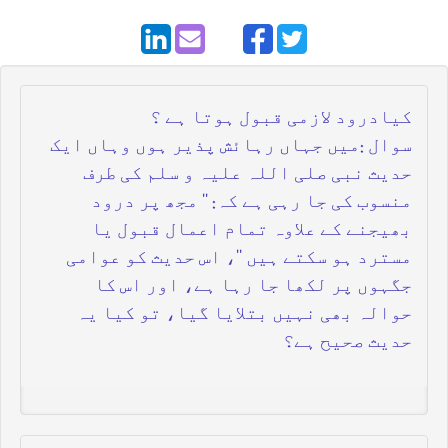
کیادرود لازمی قبول ہوتا ہے ؟
سوال :میں جہاں رہائش پذیر ہوں وہاں ایک
حدیث نبی صلی اللہ علیہ و سلم کی طرف
منسوب کی جا رہی ہے کہ: '' مجھ پر درود
بھیجنے کے علاوہ تمام اعمال قبول یا
مسترد ہو سکتے ہیں ''، اس حدیث کو عوامی
جگہوں پر لکھا جا رہا ہے، اور اس کا
حوالہ بھی نہیں بتلایا گیا، تو کیا یہ
حدیث صحیح ہے؟