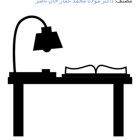
مصنف:
ڈاکٹر مولانا محمد عمار خان ناصر