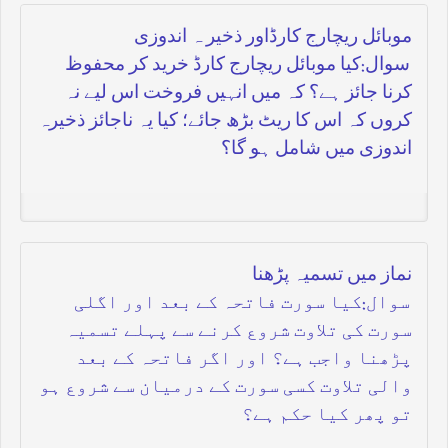
موبائل ریچارج کارڈاور ذخیر ہ اندوزی
سوال:کیا موبائل ریچارج کارڈ خرید کر محفوظ
کرنا جائز ہے؟ کہ میں انہیں فروخت اس لیے نہ
کروں کہ اس کا ریٹ بڑھ جائے؛ کیا یہ ناجائز ذخیرہ
اندوزی میں شامل ہو گا؟
نماز میں تسمیہ پڑھنا
سوال:کیا سورت فاتحہ کے بعد اور اگلی
سورت کی تلاوت شروع کرنے سے پہلے تسمیہ
پڑھنا واجب ہے؟ اور اگر فاتحہ کے بعد
والی تلاوت کسی سورت کے درمیان سے شروع ہو
تو پھر کیا حکم ہے؟