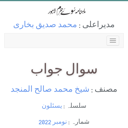
مدیراعلی :
محمد صدیق بخاری
سوال جواب
مصنف :
شیخ محمد صالح المنجد
سلسلہ :
یسئلون
شمارہ :
نومبر 2022