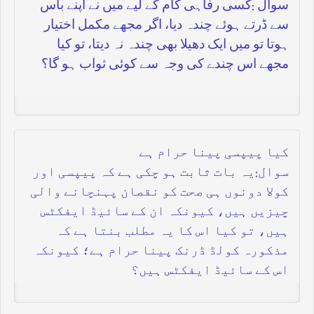
سوال :کسی رفاہی کام کے لیے میں نے اپنے باس
سے ڈرتے ہوئے چندہ دیا، اگر مجھے مکمل اختیار
ہوتا تو میں ایک دھیلا بھی چندہ نہ دیتا، تو کیا
مجھے اس چندے کی وجہ سے کوئی ثواب ہو گا؟
کیا پیپسی پینا حرام ہے
سوال:یہ بات ثابت ہو چکی ہے کہ پیپسی اور
کولا دونوں ہی صحت کو نقصان پہنچانے والی
چیزیں ہیں، کیونکہ ان کے سائیڈ ایفکٹس
ہیں، تو کیا اس کا یہ مطلب بنتا ہے کہ
مذکورہ کولڈ ڈرنک پینا حرام ہے؛ کیونکہ
اس کے سائیڈ ایفکٹس ہیں؟