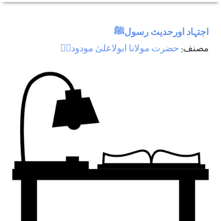
اجتہاد اورحديث رسولﷺ
مصنف:
حضرت مولانا ابولاعلیٰ مودودیؒ