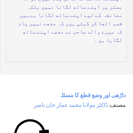
بستر پر اپنے ساتھ لگانا نہیں بلکہ
معانقہ کے لیے اپنے ساتھ لگانا ہے.میں
قسم اٹھا کر کہتی ہوں کہ مجھے نہیں یاد
کہ میرے والد صاحب نے مجھے اپنے ساتھ
لگایا ہو ۔
داڑھی اور وضع قطع كا مسئلہ
مصنف:
ڈاکٹر مولانا محمد عمار خان ناصر