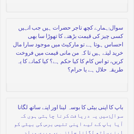
سوال:ہمارے کچھ تاجر حضرات ہیں جب انہیں
کسی چیز کی قیمت بڑھنے کا تھوڑا سا بھی
احساس ہوتا ہے تو مارکیٹ میں موجود سارا مال
خرید لیتے ہیں تا کہ من مانی قیمت میں فروخت
کریں، تو اس کام کا کیا حکم ہے؟ کیا کمانے کا یہ
طریقہ حلال ہے یا حرام؟
باپ کا اپنی بیٹی کا بوسہ لینا اور اپنے ساتھ لگانا
سوال:میں یہ دریافت کرنا چاہتی ہوں کہ
آیا باپ کے لیے اپنی تئیس برس کی بیٹی کو
اپنے ساتھ لگانا جائز ہے، میری مراد