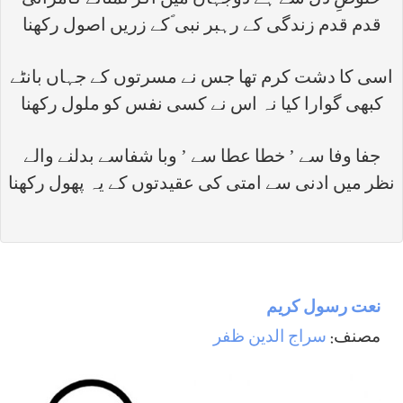
خلوصِ دل سے ہے دوجہاں میں اگر تمنائے کامرانی
قدم قدم زندگی کے رہبر نبی ؐکے زریں اصول رکھنا
اسی کا دشت کرم تھا جس نے مسرتوں کے جہاں بانٹے
کبھی گوارا کیا نہ اس نے کسی نفس کو ملول رکھنا
جفا وفا سے ’ خطا عطا سے ’ وبا شفاسے بدلنے والے
نظر میں ادنی سے امتی کی عقیدتوں کے یہ پھول رکھنا
نعت رسول كريم
مصنف:
سراج الدين ظفر