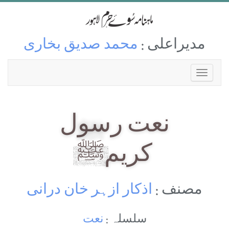
مدیراعلی :
محمد صدیق بخاری
نعت رسول
کریمﷺ
مصنف :
اذکار ازہر خان درانی
سلسلہ :
نعت