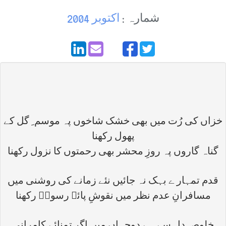
شمارہ :
اکتوبر 2004
خزاں کی رُت میں بھی خشک شاخوں پہ موسم ِ گل کے
پھول رکھنا
گناہ گاروں پہ روزِ محشر بھی رحمتوں کا نزول رکھنا
قدم تمہار ے بہک نہ جائیں نئے زمانے کی روشنی میں
مسافرانِ عدم نظر میں نقوشِ پائے رسولؐ رکھنا