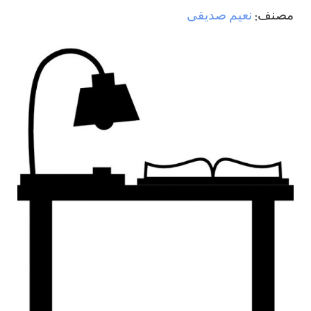
مصنف:
نعيم صديقی