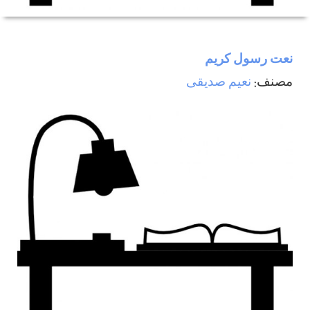
نعت رسول كريم
مصنف:
نعيم صديقی