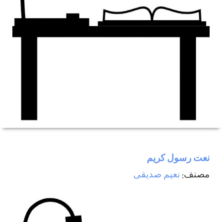
نعت رسول كريم
مصنف:
نعيم صديقی