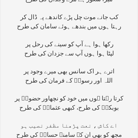
میرا شعور ہے مرے وجدان کی طرح
کب جانے موت چل پڑے کاندھے پہ ڈال کر
رہتا ہوں میں بندھے ہوئے سامان کی طرح
رکھا ہوا ہے آپ کو سینے کی رحل پر
لپٹا ہوا ہوں آپ سے جزدان کی طرح
اترے ہر اک سانس بھی میرے وجود پر
اللہ اور رسولؐ کے فرمان کی طرح
کرتا رہتا ہوں میں خود کو نچھاور حضورؐ پر
بوبکرؓ کی طرح، کبھی عثمانؓ کی طرح
اے کاش ، نعت پڑھنا مظفر نصیب ہو
مجھ کو بھی ان کے سامنے حسانؓ کی طرح