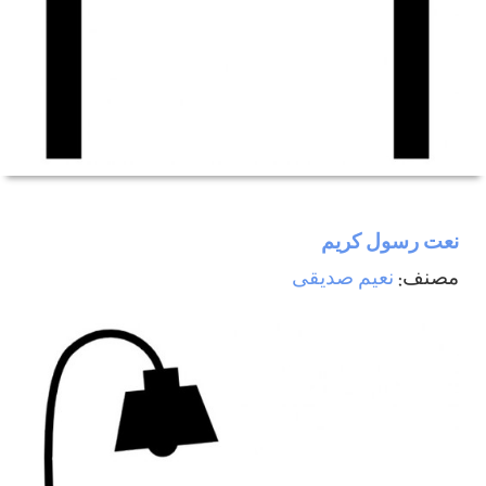
نعت رسول كريم
مصنف:
نعيم صديقی