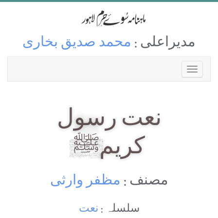
مدیراعلی :
محمد صدیق بخاری
نعت رسول
کریمﷺ
مصنف :
مظفر وارثی
سلسلہ :
نعت