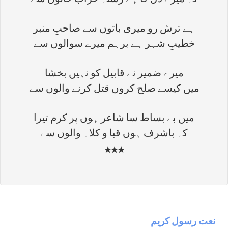
کہ میرے دل کا ہے رشتہ خراب حالوں سے
ہے ترش رو میری باتوں سے صاحبِ منبر
خطیبِ شہر ہے برہم میرے سوالوں سے
میرے ضمیر نے قابیل کو نہیں بخشا
میں کیسے صلح کروں قتل کرنے والوں سے
میں بے بساط سا شاعر ہوں پر کرم تیرا
کہ باشرف ہوں قبا و کلاہ والوں سے
٭٭٭
نعت رسول كريم