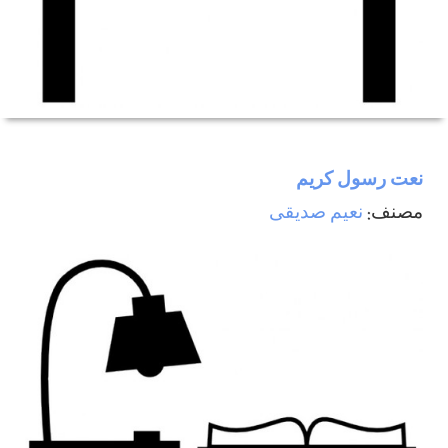
نعت رسول كريم
مصنف:
نعيم صديقی