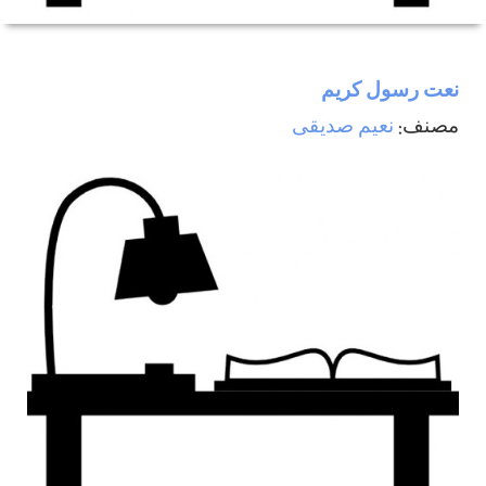
نعت رسول كريم
مصنف:
نعيم صديقی