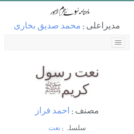
مدیراعلی :
محمد صدیق بخاری
نعت رسول
کریمﷺ
مصنف :
احمد فراز
سلسلہ :
نعت