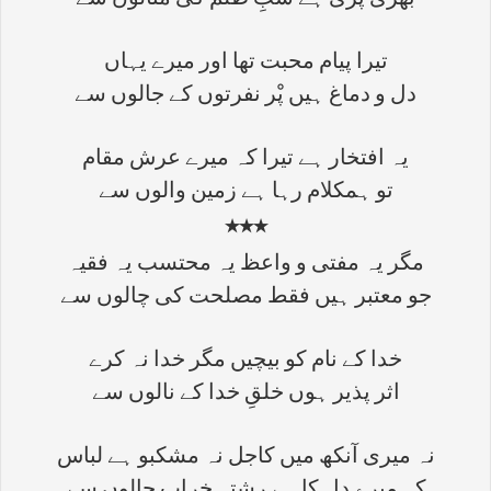
بھری پڑی ہے شبِ ظلم کی مثالوں سے
تیرا پیام محبت تھا اور میرے یہاں
دل و دماغ ہیں پْر نفرتوں کے جالوں سے
یہ افتخار ہے تیرا کہ میرے عرش مقام
تو ہمکلام رہا ہے زمین والوں سے
٭٭٭
مگر یہ مفتی و واعظ یہ محتسب یہ فقیہ
جو معتبر ہیں فقط مصلحت کی چالوں سے
خدا کے نام کو بیچیں مگر خدا نہ کرے
اثر پذیر ہوں خلقِ خدا کے نالوں سے
نہ میری آنکھ میں کاجل نہ مشکبو ہے لباس