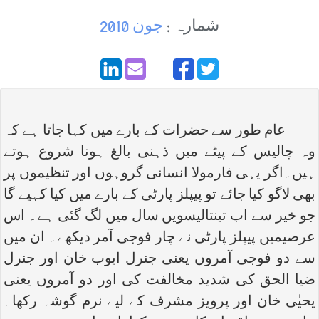
شمارہ :
جون 2010
عام طور سے حضرات کے بارے میں کہا جاتا ہے کہ
وہ چالیس کے پیٹے میں ذہنی بالغ ہونا شروع ہوتے
ہیں۔اگر یہی فارمولا انسانی گروہوں اور تنظیموں پر
بھی لاگو کیا جائے تو پیپلز پارٹی کے بارے میں کیا کہیے گا
جو خیر سے اب تینتالیسویں سال میں لگ گئی ہے۔ اس
عرصیمیں پیپلز پارٹی نے چار فوجی آمر دیکھے۔ ان میں
سے دو فوجی آمروں یعنی جنرل ایوب خان اور جنرل
ضیا الحق کی شدید مخالفت کی اور دو آمروں یعنی
یحیٰی خان اور پرویز مشرف کے لیے نرم گوشہ رکھا۔