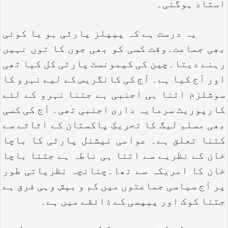
استاد ہوگئی۔
یہ درست ہے کہ پیپلز پارٹی ہو یا کوئی
بھی جماعت۔وقت کسی کو بھی جوں کا توں نہیں
رہنے دیتا۔چین کی کیمونسٹ پارٹی کل کیا تھی
اور آج کیا ہے۔ آج کی کانگریس کے لیے نہرو کا
سوشلزم اتنا ہی اجنبی ہے جتنا نہرو کے لئے
کارپوریٹ سرمایہ داری اجنبی تھی۔ آج کی کسی
بھی مسلم لیگ کا تحریکِ پاکستان کے اثاثے سے
کتنا تعلق ہے۔ عوامی نیشنل پارٹی کا باچا
خان کے نظریے سے اتنا ہی ناطہ ہے جتنا باچا
خان کا امریکہ سے تھا۔چنانچہ نظریاتی طور
پر آج سیاسی جماعتوں میں کم و بیش وہی فرق ہے
جتنا کوک اور پیپسی کے ذائقے میں ہے۔