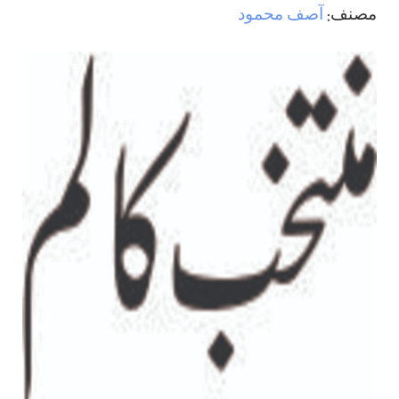
مصنف:
آصف محمود