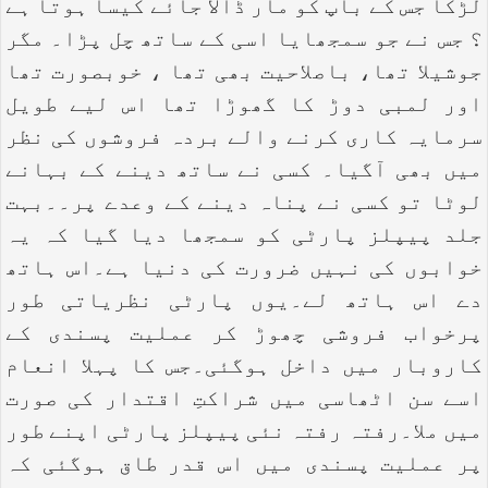
لڑکا جس کے باپ کو مار ڈالا جائے کیسا ہوتا ہے
؟ جس نے جو سمجھایا اسی کے ساتھ چل پڑا۔ مگر
جوشیلا تھا، باصلاحیت بھی تھا ، خوبصورت تھا
اور لمبی دوڑ کا گھوڑا تھا اس لیے طویل
سرمایہ کاری کرنے والے بردہ فروشوں کی نظر
میں بھی آگیا۔ کسی نے ساتھ دینے کے بہانے
لوٹا تو کسی نے پناہ دینے کے وعدے پر۔۔بہت
جلد پیپلز پارٹی کو سمجھا دیا گیا کہ یہ
خوابوں کی نہیں ضرورت کی دنیا ہے۔اس ہاتھ
دے اس ہاتھ لے۔یوں پارٹی نظریاتی طور
پرخواب فروشی چھوڑ کر عملیت پسندی کے
کاروبار میں داخل ہوگئی۔جس کا پہلا انعام
اسے سن اٹھاسی میں شراکتِ اقتدار کی صورت
میں ملا۔رفتہ رفتہ نئی پیپلز پارٹی اپنے طور
پر عملیت پسندی میں اس قدر طاق ہوگئی کہ