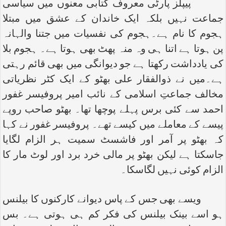
پیپلز پارٹی معروف کتابی معنوں میں سیاسی
جماعت نہیں بلکہ ایک خاندان کے عشق میں مبتلا
ہجوم کا نام ہے۔ہجوم کی نفسیات میں جتنا والہانہ
پن ہوتا ہے اتنا ہی وہ منہ پھٹ بھی ہوتا ہے۔ ہجوم بلا
کی یادداشت رکھتا ہے جو دیوانگی میں بھی قائم رہتی
ہے۔میں نے ذوالفقار علی بھٹو کے ایک کٹر نظریاتی
مخالف جماعتِ اسلامی کے نائب امیر پروفیسر غفور
احمد سے کئی برس پہلے پوچھا تھا۔ بھٹو صاحب روپے
پیسے کے معاملے میں کیسے تھے۔ پروفیسر غفور نے کہا
کہ بھٹو پر آمر اور فاشسٹ سمیت ہر الزام لگایا
جاسکتا ہے لیکن بھٹو پر مالی خرد برد اور لوٹ مار کا
الزام کوئی نہیں لگاسکا۔
ویسے بھی جس کے پاس دیوانے کارکنوں کا بیلنس
ہو اسے بینک بیلنس کی فکر کم ہی ہوتی ہے۔ بس