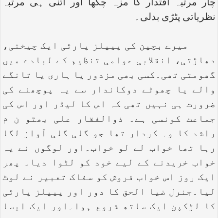
چار مرتبہ اقتدار کا مزہ چکھا اور اتنی ہی مرتبہ
نظریاتی پٹڑی بدلی۔
میرے بچپن کی پیپلز پارٹی ایک چیختی،
دھاڑتی، انقلابی عوامی تنظیم کے لبادے میں
گھومتی تھی۔کسی بھی مزدور یا ہاری یا تانگے
والے یا چھوٹے دوکاندار سے یہ پوچھنے کی
ضرورت ہی نہیں تھی کہ اس کا لیڈر اور اس کی
جماعت کونسی ہے۔ ذوالفقار علی بھٹو ن م
راشد کا وہ کردار تھا جو گلی گلی آواز لگا
رہا تھا خواب لے لو خواب۔اور لوگوں نے یہ
خواب خریدنے کے لیے خود کو لٹوا دیا۔ پھر
ایک روز اس خواب فروش کو سفاک تعبیر نے لوٹ
لیا۔جنرل ضیا الحق کا دور اور پیپلز پارٹی
کا لڑکپن ایک ساتھ شروع ہوا۔اور ایک ایسا