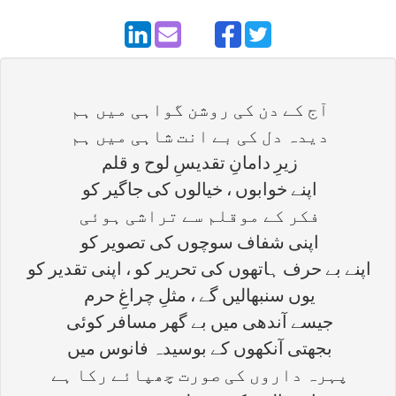
آج کے دن کی روشن گواہی میں ہم
دیدہ دل کی بے انت شاہی میں ہم
زیرِ دامانِ تقدیسِ لوح و قلم
اپنے خوابوں ، خیالوں کی جاگیر کو
فکر کے موقلم سے تراشی ہوئی
اپنی شفاف سوچوں کی تصویر کو
اپنے بے حرف ہاتھوں کی تحریر کو ، اپنی تقدیر کو
یوں سنبھالیں گے ، مثلِ چراغِ حرم
جیسے آندھی میں بے گھر مسافر کوئی
بجھتی آنکھوں کے بوسیدہ فانوس میں
پہرہ داروں کی صورت چھپائے رکا ہے