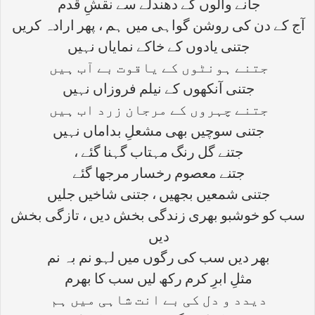
جانے والوں کے دھندلے سے نقشِ قدم
آج کے دن کی روشن گواہی میں ہم ، پھر ارادہ کریں
جتنی یادوں کے خاکے نمایاں نہیں
جتنے ہونٹوں کے یاقوت بے آب ہیں
جتنی آنکھوں کے نیلم فروزاں نہیں
جتنے چہروں کے مرجان زرد اب ہیں
جتنی سوچیں بھی مشعلِ بداماں نہیں
جتنے گل رنگ مہتاب گہنا گئے ،
جتنے معصوم رخسار مرجھا گئے
جتنی شمعیں بجھیں ، جتنی شاخیں جلیں
سب کو خوشبو بھری زندگی بخش دیں ، تازگی بخش
دیں
بھر دیں سب کی رگوں میں لہو نم بہ نم
مثلِ ابرِ کرم رکھ لیں سب کا بھرم
دیدد و دل کی بے انت شاہی میں ہم