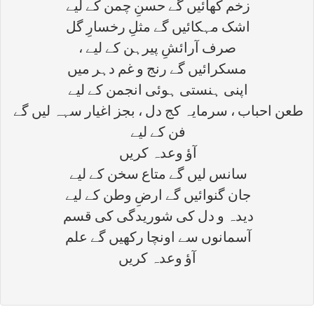
زخم کھائیں گے حسنِ چمن کے لیے
اشک مہکائیں گے مثلِ رخسارِ گل
صرف آرائشِ پیرہن کے لیے ،
مسکرائیں گے رنج و غم دہر میں
اپنی ہنستی ہوئی انجمن کے لیے
طعن احباب ، سرمایہ کج دل ، بجز اغیار سہہ لیں گے
فن کے لیے
آؤ وعدہ کریں
سانس لیں گے متاع سخن کے لیے
جان گنوائیں گے ارضِ وطن کے لیے
دیدہ و دل کی شوریدگی کی قسم
آسمانوں سے اونچا رکھیں گے علم
آؤ وعدہ کریں