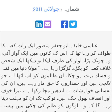
شمارہ :
جولائی 2011
عباسی خلیفہ ابو جعفر منصور ایک رات کعبہ کا
طواف کر رہا تھا کہ اس کے کانوں میں ایک آواز آئی،
وہ چونک پڑا، آواز کی طرف لپکا تو دیکھا ایک شخص
غلاف کعبہ کو پکڑے گڑگڑا رہا ہے۔ ‘‘ مولا! دنیا میں فتنہ
و فساد بہت ہو چکا، ان ظالموں کو اب اٹھا لے، جو
لالچی ہیں اور حقداروں کا حق مار رہے ہیں، ان کی
نفسانی خواہشات نے اندھیر مچا رکھا ہے، تیرا خوف
اور انصاف بھول چکے ہیں، تو کب تک ان کو مہلت دیتا
رہے گا کہ وہ لوگوں کو ظلم کی چکی میں پیستے