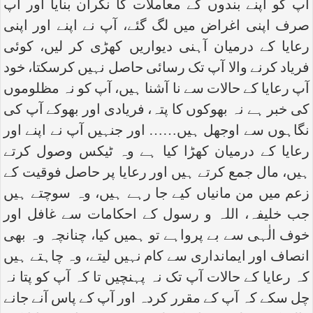
آپ کو اپنے بندوں کے معاملات کا نگران بنایا اور آپ
صرف اپنی اغراض میں لگ گئے، آپ نے اپنے اور اپنی
رعایا کے درمیان آہنی دیواریں کھڑی کر لیں، کوئی
فریاد کرنے والا آپ تک رسائی حاصل نہیں کرسکتا، خود
آپ رعایا کے حالات سے نا آشنا ہیں، آپ کو نہ مظلوموں
کی خبر ہے نہ بھوکوں کا پتہ، فریادی اور بھوکے آپ کی
نگاہوں سے اوجھل ہیں…… اور جنہیں آپ نے اپنے اور
رعایا کے درمیان کھڑا کیا ہے وہ ٹیکس وصول کرتے
ہیں، مال جمع کرتے ہیں اور رعایا پر حاصل فوقیت کے
زعم میں من مانیاں کیے جا رہے ہیں، وہ سوچتے ہیں
جب خلیفہ، اللہ و رسول کے احکامات سے غافل اور
خوف الٰہی سے بے پرواہے تو ہمیں کیا، چنانچہ وہ بھی
انصاف اور ایمانداری سے کام نہیں لیتے، وہ چاہتے ہیں
کہ رعایا کے حالات آپ تک نہ پہنچیں تا کہ آپ کو پتا نہ
چل سکے کہ آپ کے مقرر کردہ اور آپ کے پاس آنے جانے