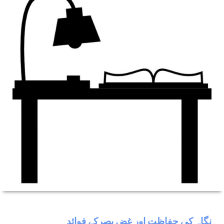
نگاہ كی حفاظت اور غض بصركے فوائد