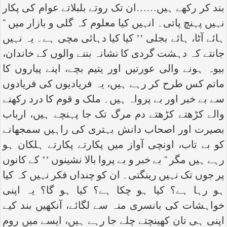
بند کر رکھے ہیں……ان تک روتے بلبلاتے عوام کی پکار
نہیں پہنچ پاتی۔ انہیں کیا معلوم کہ گلی و بازار میں ‘‘
ہائے آٹا، ہائے بجلی ’’ کیا کیا دہائی مچی ہے۔ یہ نہیں
جانتے کہ دہشت گردی کا نشانہ بننے والوں کے خاندان،
بیوہ ہونے والی عورتیں اور یتیم بچے، اپنے پیاروں کا
ماتم کس طرح کر رہے ہیں، یہ فریادیوں کی فریادوں
سے بے خبر اور بے پرواہ ہیں۔ ملک و قوم کا درد رکھنے
والے کڑھتے کڑھتے دم مرگ تک جا پہنچے ہیں، ارباب
بصیرت اور اصحاب دانش بہتری کی راہیں سمجھانے
کو بے تاب، اونچی آواز میں پکارتے پکارتے ہلکان ہو
رہے ہیں مگر ‘‘ بے خبر و بے پروا بالا نشینوں ’’ کے کانوں
پر جوں تک نہیں رینگتی۔ ان کو چنداں فکر نہیں کہ کیا
ہو رہا ہے؟ کیا ہو چکا ہے؟ کیا ہو گا؟ یہ اپنی
خواہشات کی بانسری منہ سے لگائے، آنکھیں بند کیے
اپنی ہی تان کھینچتے چلے جا رہے ہیں، ایسے میں روم