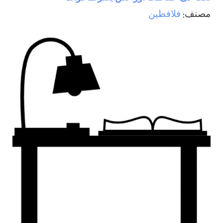
مصنف:
فلافطين