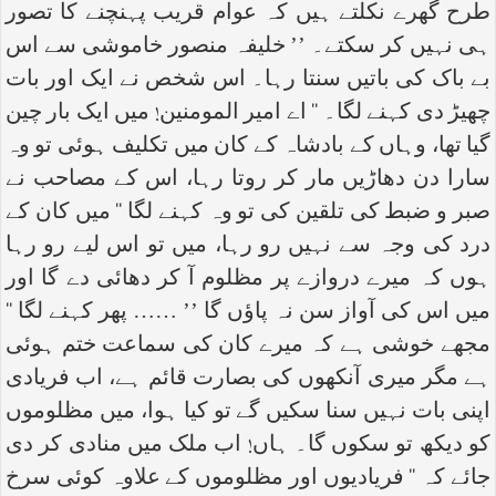
طرح گھرے نکلتے ہیں کہ عوام قریب پہنچنے کا تصور
ہی نہیں کر سکتے۔ ’’ خلیفہ منصور خاموشی سے اس
بے باک کی باتیں سنتا رہا۔ اس شخص نے ایک اور بات
چھیڑ دی کہنے لگا۔ ‘‘ اے امیر المومنین! میں ایک بار چین
گیا تھا، وہاں کے بادشاہ کے کان میں تکلیف ہوئی تو وہ
سارا دن دھاڑیں مار کر روتا رہا، اس کے مصاحب نے
صبر و ضبط کی تلقین کی تو وہ کہنے لگا ‘‘ میں کان کے
درد کی وجہ سے نہیں رو رہا، میں تو اس لیے رو رہا
ہوں کہ میرے دروازے پر مظلوم آ کر دھائی دے گا اور
میں اس کی آواز سن نہ پاؤں گا ’’ …… پھر کہنے لگا ‘‘
مجھے خوشی ہے کہ میرے کان کی سماعت ختم ہوئی
ہے مگر میری آنکھوں کی بصارت قائم ہے، اب فریادی
اپنی بات نہیں سنا سکیں گے تو کیا ہوا، میں مظلوموں
کو دیکھ تو سکوں گا۔ ہاں! اب ملک میں منادی کر دی
جائے کہ ‘‘ فریادیوں اور مظلوموں کے علاوہ کوئی سرخ