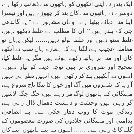
ایک بندر نے اپنی آنکھوں کو ہاتھوں سے ڈھانپ رکھا ہے،
دوسرے نے ہاتھوں سے کان بند کر چھوڑے ہیں اور تیسرا
اپنا منہ دبائے بیٹھا ہے۔ وہاں مشہور ہے ‘‘ یہ گاندھی
جی کے بندر ہیں ’’ ان کا مطلب ہے غلط دیکھو نہیں،
غلط سنو نہیں اور غلط بولو نہیں…… لیکن یہاں تو
معاملہ عجیب ہے، لگتا ہے کہ ہمارے ہاں سب نے آنکھ،
کان اور منہ پر ہاتھ رکھے ہوئے ہیں مگر یہ غلط کیا،
صحیح اور ضروری پر بھی توجہ دینے کو تیار نہیں۔
انہوں نے آنکھیں بند کر رکھی ہیں، انہیں نظر ہی نہیں
آ رہا کہ شہروں میں آگ اور خون کا ننگا ناچ شروع ہے،
مہنگائی کے ہاتھوں لوگ مر رہے ہیں، جگہ جگہ لاشیں
گر رہی ہیں، وحشت و دہشت دھمال ڈال رہی ہے،
زندگی موت کا روپ دھار چکی ہے۔ بے انصافی،
بدامنی اور مہنگائی جلادوں کی صورت معصوموں کے
گلے کاٹ رہی ہے۔ …… انہوں نے اپنے ہاتھوں اپنے کان