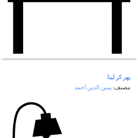
پھر كر لينا
مصنف:
يمين الدين احمد