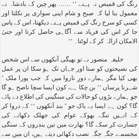
رنگ کی قمیص نہ پہنے ’’ …… پھر چین کے بادشاہ نے
معمول بنا لیا کہ صبح و شام اپنی سواری پر نکلتا اور
کسی کو سرخ رنگ کی قمیص پہنے دیکھتا، اس کے پاس
جا کر اس کی فریاد سے آگاہی حاصل کرتا اور حتیٰ
الامکان ازالہ کر کے لوٹتا۔ ’’
خلیفہ منصور نے تو بھیگی آنکھوں سے اس شخص
کی نصیحتوں کو سنا اور جہاں تک ہو سکا ان پر عمل
بھی کیا مگر ہمارے دورِ ناروا میں کہ جب پورا ملک ‘‘
شہرنا پرساں ’’ بن چکا ہے، کون ایسا سچا ناصح ہو گا
جو ہمارے بڑوں کو حالات کی سنگینی کی اطلاع دے پائے
گا؟ کون ہے ایسا بے باک جو ‘‘ بند آنکھوں ’’ کے دروا کر
کے انہیں ننگے بھوکے عوام کی جھلک دکھانے کی
جسارت کر سکے گا؟ بھارت میں تین بندروں کے سنگی
مجسمے، جگہ جگہ نصب دکھائی دیتے ہیں، ان میں سے