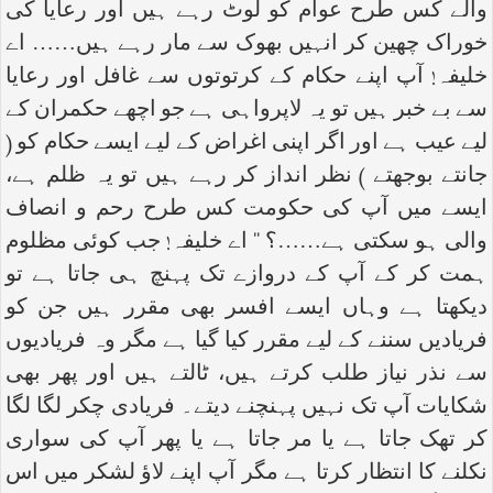
والے کس طرح عوام کو لوٹ رہے ہیں اور رعایا کی
خوراک چھین کر انہیں بھوک سے مار رہے ہیں…… اے
خلیفہ! آپ اپنے حکام کے کرتوتوں سے غافل اور رعایا
سے بے خبر ہیں تو یہ لاپرواہی ہے جو اچھے حکمران کے
لیے عیب ہے اور اگر اپنی اغراض کے لیے ایسے حکام کو (
جانتے بوجھتے ) نظر انداز کر رہے ہیں تو یہ ظلم ہے،
ایسے میں آپ کی حکومت کس طرح رحم و انصاف
والی ہو سکتی ہے……؟ ‘‘ اے خلیفہ! جب کوئی مظلوم
ہمت کر کے آپ کے دروازے تک پہنچ ہی جاتا ہے تو
دیکھتا ہے وہاں ایسے افسر بھی مقرر ہیں جن کو
فریادیں سننے کے لیے مقرر کیا گیا ہے مگر وہ فریادیوں
سے نذر نیاز طلب کرتے ہیں، ٹالتے ہیں اور پھر بھی
شکایات آپ تک نہیں پہنچنے دیتے۔ فریادی چکر لگا لگا
کر تھک جاتا ہے یا مر جاتا ہے یا پھر آپ کی سواری
نکلنے کا انتظار کرتا ہے مگر آپ اپنے لاؤ لشکر میں اس