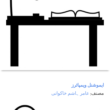
ایموشنل ویمپائرز
مصنف:
عامر ہاشم خاکوانی