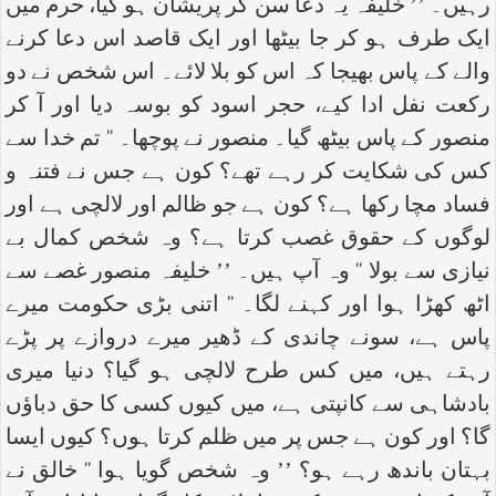
رہیں۔ ’’ خلیفہ یہ دعا سن کر پریشان ہو گیا، حرم میں
ایک طرف ہو کر جا بیٹھا اور ایک قاصد اس دعا کرنے
والے کے پاس بھیجا کہ اس کو بلا لائے۔ اس شخص نے دو
رکعت نفل ادا کیے، حجر اسود کو بوسہ دیا اور آ کر
منصور کے پاس بیٹھ گیا۔ منصور نے پوچھا۔ ‘‘ تم خدا سے
کس کی شکایت کر رہے تھے؟ کون ہے جس نے فتنہ و
فساد مچا رکھا ہے؟ کون ہے جو ظالم اور لالچی ہے اور
لوگوں کے حقوق غصب کرتا ہے؟ وہ شخص کمال بے
نیازی سے بولا ‘‘ وہ آپ ہیں۔ ’’ خلیفہ منصور غصے سے
اٹھ کھڑا ہوا اور کہنے لگا۔ ‘‘ اتنی بڑی حکومت میرے
پاس ہے، سونے چاندی کے ڈھیر میرے دروازے پر پڑے
رہتے ہیں، میں کس طرح لالچی ہو گیا؟ دنیا میری
بادشاہی سے کانپتی ہے، میں کیوں کسی کا حق دباؤں
گا؟ اور کون ہے جس پر میں ظلم کرتا ہوں؟ کیوں ایسا
بہتان باندھ رہے ہو؟ ’’ وہ شخص گویا ہوا ‘‘ خالق نے