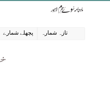
تازہ شمارہ
پچھلے شمارے
خو