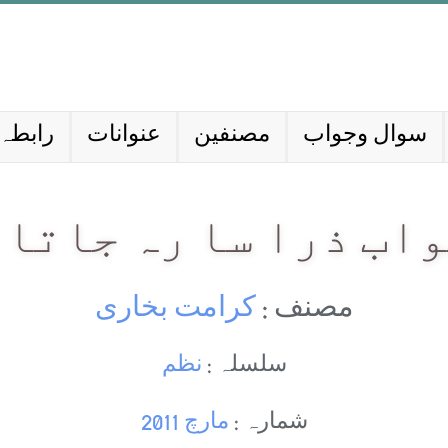
سوال وجواب
مصنفین
عنوانات
رابطہ 
اب ذرا سا رہ جاتا 
مصنف :
کرامت بخاری
سلسلہ :
نظم
شمارہ :
مارچ 2011