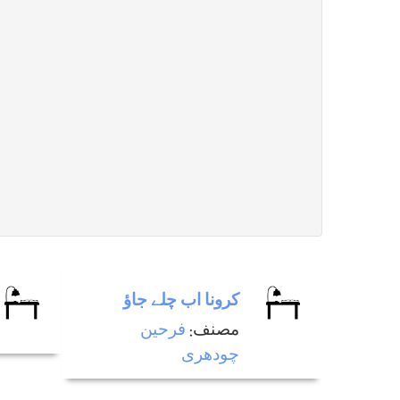
کرونا اب چلے جاؤ
مصنف:
فرحین
چودھری