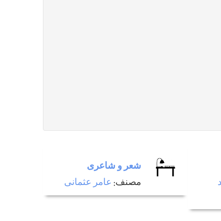
شعر و شاعری
مصنف:
عامر عثمانی