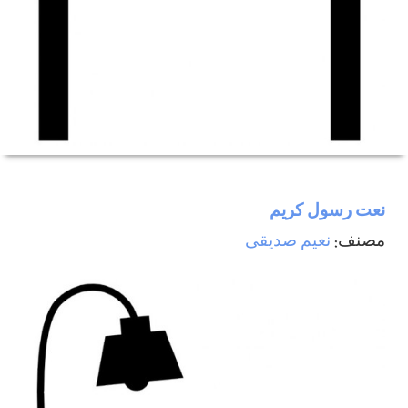
نعت رسول كريم
مصنف:
نعيم صديقی