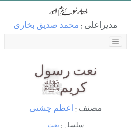
مدیراعلی :
محمد صدیق بخاری
نعت رسول
کریمﷺ
مصنف :
اعظم چشتی
سلسلہ :
نعت