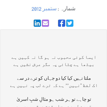
شمارہ :
ستمبر 2012
ایسا کوئی محبوب نہ ہو گا نہ کہیں ہے
بیٹھا ہے چٹائی پہ مگر عرش نشیں ہے
ملتا نہیں کیا کیا دو جہاں کو ترے در سے
اک لفظ ‘‘نہیں’’ ہے کہ ترے لب پہ نہیں ہے
تو چاہے تو ہر شب ہو مثالِ شبِ اسریٰ