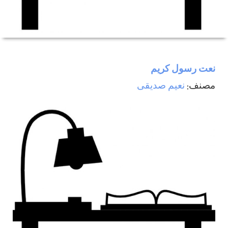
نعت رسول كريم
مصنف:
نعيم صديقی