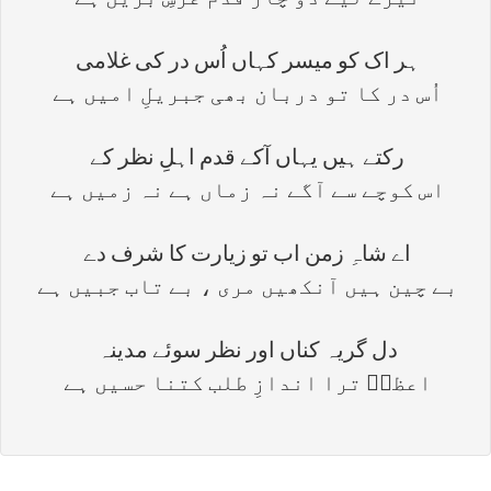
تیرے لیے دو چار قدم عرشِ بریں ہے
ہر اک کو میسر کہاں اُس در کی غلامی
اُس در کا تو دربان بھی جبریلِ امیں ہے
رکتے ہیں یہاں آکے قدم اہلِ نظر کے
اس کوچے سے آگے نہ زماں ہے نہ زمیں ہے
اے شاہِ زمن اب تو زیارت کا شرف دے
بے چین ہیں آنکھیں مری ، بے تاب جبیں ہے
دل گریہ کناں اور نظر سوئے مدینہ
اعظمؔ ترا اندازِ طلب کتنا حسیں ہے