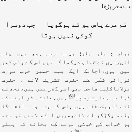
یہ شعر پڑھا
تم مرے پاس ہو تے ہوگویا
جب دوسرا
کوئی نہیں ہوتا
جواب : ہاں ہاں! جیسے بھی ہو، میں چلی
آئی،میں نے خواب دیکھا کہ میں اس کے پاس گھر
میں ہوں،اچانک ایک بہت حسین خوب صورت
نورانی شکل کے حضرت تشریف لائے ، حضرت
مولاناکلیم صاحب بھی اسی گھر میں ہیں،مجھ سے
کہا یہ ہمارے رسولﷺ ہیں،عائشہ کو لینے کے
لئے تشریف لائے ہیں ،اس کے بعد وہ عائشہ کا
ہاتھ پکڑکر لے گئے،میری آنکھ کھلی تو مجھ
پر خواب کی خوشی ہونے کے بجائے کہ پہلی