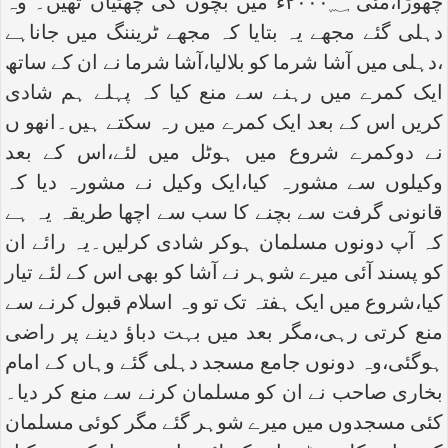
چھوڑا،مئی ۲۰۰۰؁ء میں بچوں کی چھٹیاں تھیں۔ وہ
دہلی گئے مجھے یہ بتایا کہ مجھے ٹریننگ میں جاناہے
،دہلی میں آشا شرما کو بلالیا،آشا شرما نے ان کے ساتھ
ایک کمرے میں رہنے سے منع کیا کہ پہلے ہم شادی
کریں اس کے بعد ایک کمرے میں رہ سکتے ہیں۔انھو ں
نے دوکمرے شروع میں ہوٹل میں لئے،اس کے بعد
وکیلوں سے مشورہ کیا،ایک وکیل نے مشورہ دیا کہ
قانونی گرفت سے بچنے کا سب سے اچھا طریقہ یہ ہے
کہ آپ دونوں مسلمان ہوکر شادی کرلیں۔یہ رائے ان
کو پسند آئی میرے شوہر نے آشا کو بھی اس کے لئے تیار
کیا،شروع میں ایک ہفتہ تک تو وہ اسلام قبول کرنے سے
منع کرتی رہی،مگر بعد میں بہت دباؤ دینے پر راضی
ہوگئی،وہ دونوں جامع مسجد دہلی گئے وہاں کے امام
بخاری صاحب نے ان کو مسلمان کرنے سے منع کر دیا۔
کئی مسجدوں میں میرے شوہر گئے مگر کوئی مسلمان