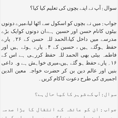
سوال : آپ نے اپنے بچوں کی تعلیم کیا کیا؟
جواب : میں نے بچوں کو اسکول سے اٹھا لیا،میرے دونوں
بیٹوں کانام حسن اور حسین ہے،ان دونوں کوایک بڑے
مدرسے میں داخل کیا،الحمد للہ حسن کے ۲۶؍ پارے
حفظ ہوگئے ہیں ، حسین کے ۴؍ پارے ہوئے ہیں اور
فاطمہ بیٹی بھی الحمد للہ حفظ کررہی ہے اس کے
۱۶؍ پارے حفظ ہو گئے ہیں،میری خواہش ہے وہ داعی
بنیں اور عالم دین بن کر حضرت خواجہ معین الدین
اجمیری کی طرح دعوت کاکام کریں۔
سوال : آپ کے شوہر کا کیا حال ہے؟
جواب : ان کو عائشہ کے انتقال کا بڑا صدمہ