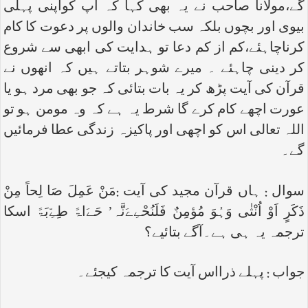
گے،مولانا صاحب نے یہ بھی کہا کہ آپ کواپنی پہلی
بیوی اور بچوں بلکہ سب خاندان والوں پر دعوت کا کام
کرناچاہئے،کم از کم دعا تو ہدایت کی ابھی سے شروع
کر دینی چاہئے ۔ میرے شوہر بتاتے ہیں کہ انھوں نے
قرآن کی آیت پڑھ کر یہ بات بتائی کہ جو بھی مرد ہو یا
عورت اچھے کام کرے گا شرط یہ ہے کہ وہ مومن ہو تو
اللہ تعالی اس کو اچھی اور پاکیزہ زندگی عطا فرمائیں
گے۔
سوال : ہاں قرآن مجید کی آیت :مَنْ عَمِلَ صَا لِحاً مِنْ
ذَکَرٍ اَوْ اُنْثٰی وَہُوَ مُؤمِنٌ فَلَنُحْےِےَنَّہ’ حَےَاۃً طِےِّبَۃً اسکا
ترجمہ یہ ہی ہے۔آگے بتائیے؟
جواب : پہلے ذرااس آیت کا ترجمہ کیجئے۔