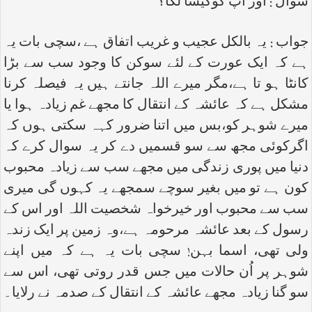
سوال : اور آپ کوکیسا لگا؟
جواب : یہ بالکل عجیب و غریب اتفاق ہے ،سچی بات یہ
ہے کہ ایک عورت کے لئے سوکن کا وجود سب سے بڑا
کانٹا ہو تا ہے،مگر میرے اللہ جانتے ہیں یہ فیصلہ کرنا
مشکل ہے کہ عائشہ کے انتقال کا مجھے غم زیادہ ہوا یا
میرے شوہر کو،بس میں اتنا ضرور کہہ سکتی ہوں کہ
اگرکوئی مجھ سے سو قسمیں دے کر یہ سوال کرے کہ
دنیا میں پوری زندگی میں مجھے سب سے زیادہ محبوب
کون ہے تو میں بغیر سوچے سمجھے یہ کہوں گی میری
سب سے محبوب اور خیرخواہ شخصیت اللہ اور اس کے
رسول کے بعد عائشہ مرحومہ ہے،وہ زمین پر ایک زندہ
ولی تھی، اسما بہن! سچی بات یہ ہے کہ میں اپنے
شوہر پر اُن حالات میں جس قدر روتی تھی، اس سے
سو گنا زیادہ مجھے عائشہ کے انتقال کے صدمہ نے رلایا۔