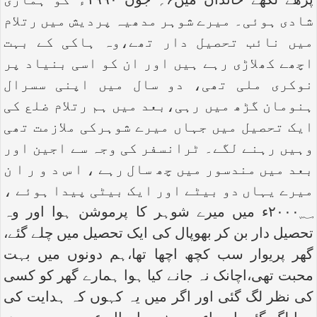
پڑھے لکھے خاندان میں۶؍ جون ۱۹۹۰ء کو ہماری
شادی ہوئی۔ میرے شوہر مدھیہ پردیش میں رتلام
میں نائب تحصیل دار تھے،وہ ہاکی کے بہت
اچھے کھلاڑی رہے ہیں اور ان کو اسی بنیاد پر
نوکری ملی تھی، دو سال میں اپنی سسرال
ہنومان گڑھ میں رہی،بعد میں ہم رتلام ضلع کی
ایک تحصیل میں جہاں میرے شوہرکی ملازمت تھی
وہیں رہنے لگے۔ ٹرانسفر کی وجہ سے اجین اور
بعد میں مندسور میں چھ سال رہے ، ا س د و ر ا ن
میرے یہاں دو بیٹے اور ایک بیٹی پیدا ہوئے ،
۲۰۰۰؁ء میں میرے شوہر کا پرموشن ہوا اور وہ
تحصیل دار بن کر بھوپال کی ایک تحصیل میں چلے گئے،
گھر پریوار سب کچھ اچھا تھا،ہم دونوں میں بہت
محبت تھی،اچانک نہ جانے کیا ہوا ہمارے گھر کو کسی
کی نظر لگ گئی اور اگر میں یہ کہوں کہ ہدایت کی