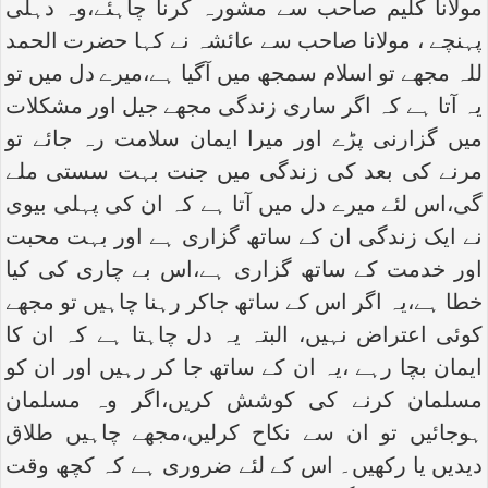
مولانا کلیم صاحب سے مشورہ کرنا چاہئے،وہ دہلی
پہنچے ، مولانا صاحب سے عائشہ نے کہا حضرت الحمد
للہ مجھے تو اسلام سمجھ میں آگیا ہے،میرے دل میں تو
یہ آتا ہے کہ اگر ساری زندگی مجھے جیل اور مشکلات
میں گزارنی پڑے اور میرا ایمان سلامت رہ جائے تو
مرنے کی بعد کی زندگی میں جنت بہت سستی ملے
گی،اس لئے میرے دل میں آتا ہے کہ ان کی پہلی بیوی
نے ایک زندگی ان کے ساتھ گزاری ہے اور بہت محبت
اور خدمت کے ساتھ گزاری ہے،اس بے چاری کی کیا
خطا ہے،یہ اگر اس کے ساتھ جاکر رہنا چاہیں تو مجھے
کوئی اعتراض نہیں، البتہ یہ دل چاہتا ہے کہ ان کا
ایمان بچا رہے ،یہ ان کے ساتھ جا کر رہیں اور ان کو
مسلمان کرنے کی کوشش کریں،اگر وہ مسلمان
ہوجائیں تو ان سے نکاح کرلیں،مجھے چاہیں طلاق
دیدیں یا رکھیں۔ اس کے لئے ضروری ہے کہ کچھ وقت