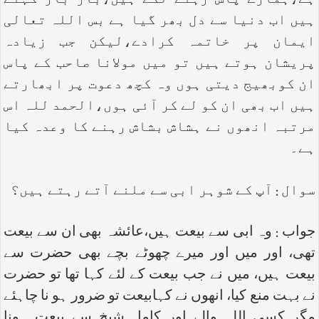
ہے،ہمارے پاس رہنے لگے ہیں،بار بار کہتے
ہیں اب دنیا سے دل بھر گیا ہے بس اللہ تعالی
ایمان پر خاتمہ کرادے،لیکن جب زیادہ
پریشان ہوتے ہیں تو میں مولانا صاحب کے پاس
ان کوبھیج دیتی ہوں وہ کچھ دعوت پر ابھارتے
ہیں اب بھی ان کو لے کر آئی ہوں،الحمد للہ اس
مرتبہ انھوں نے ہشاش بشاش رہنے کا وعدہ کیا
ہے۔
سوال : آپ کے شوہر ابی سے ملنے آتے رہتے ہیں؟
جواب : وہ ابی سے بیعت ہیں،عائشہ بھی ان سے بیعت
تھی، اور میں اور میرے چھوٹے بچے بھی حضرت سے
بیعت ہیں، میں نے جب بیعت کے لئے کہا تھا تو حضرت
نے بہت منع کیا، انھوں نے کہابیعت تو ضرور ہو نا چاہئے
مگر کسی اللہ والے اور کامل شیخ سے بیعت ہونا