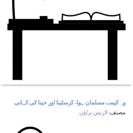
وہ كيسے مسلمان ہوا- كرسٹينا اور حينا كی كہانی
مصنف:
لارنس براؤن