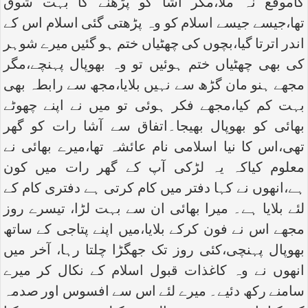
کاموقع نہ ملا،مگر آشا کو پڑھنے کا بہت شوق
تھا،جیسے جیسے اسلام کو وہ پڑھتی گئی اسلام اس کے
اندر اترتا گیا،بچوں کی چھٹیاں ختم ہو گئیں میرے شوہر
کی بھی چھٹیاں ختم ہوئیں تو وہ بھوپال پہنچے،مگر
مجھے ہنو مان گڑھ سے نہیں بلایا،مجھ سے رابطہ بھی
بہت کم کیا،مجھے فکر ہوئی تو میں نے اپنے چھوٹے
بھائی کو بھوپال بھیجا۔اتفاق سے آشا رات کو گھر
تھی،اس کا نیا اسلامی نام عائشہ تھا،میرے بھائی نے
معلوم کیاکہ یہ لڑکی آپ کے گھر رات میں کون
ہے،انھوں نے کہا دفتر میں کام کرتی ہے دفتری کام کے
لئے بلایا ہے۔ میرا بھائی ان سے بہت لڑا، تیسرے روز
مجھے اس نے فون کرکے بلایا،میں اپنے پتاجی کے ساتھ
بھوپال پہنچی،کئی روز تک جھگڑا چلتا رہا، آخر میں
انھوں نے وہ کاغذات قبول اسلام کے نکال کر میرے
سامنے رکھ دئیے۔ میرے لئے اس سے افسوس اور صدمہ