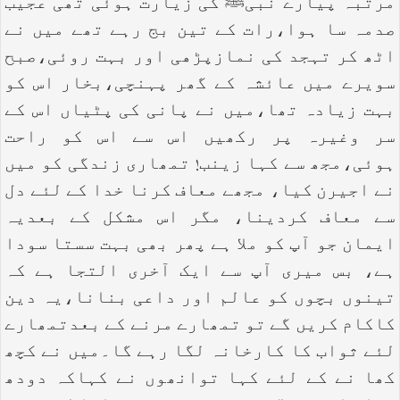
مرتبہ پیارے نبیﷺ کی زیارت ہوئی تھی عجیب
صدمہ سا ہوا،رات کے تین بج رہے تھے میں نے
اٹھ کر تہجد کی نمازپڑھی اور بہت روئی،صبح
سویرے میں عائشہ کے گھر پہنچی،بخار اس کو
بہت زیادہ تھا،میں نے پانی کی پٹیاں اس کے
سر وغیرہ پر رکھیں اس سے اس کو راحت
ہوئی،مجھ سے کہا زینب! تمھاری زندگی کو میں
نے اجیرن کیا، مجھے معاف کرنا خدا کے لئے دل
سے معاف کردینا، مگر اس مشکل کے بعدیہ
ایمان جو آپ کو ملا ہے پھر بھی بہت سستا سودا
ہے، بس میری آپ سے ایک آخری التجا ہے کہ
تینوں بچوں کو عالم اور داعی بنانا،یہ دین
کاکام کریں گے تو تمھارے مرنے کے بعدتمھارے
لئے ثواب کا کارخانہ لگا رہے گا۔میں نے کچھ
کھا نے کے لئے کہا توانھوں نے کہاکہ دودھ