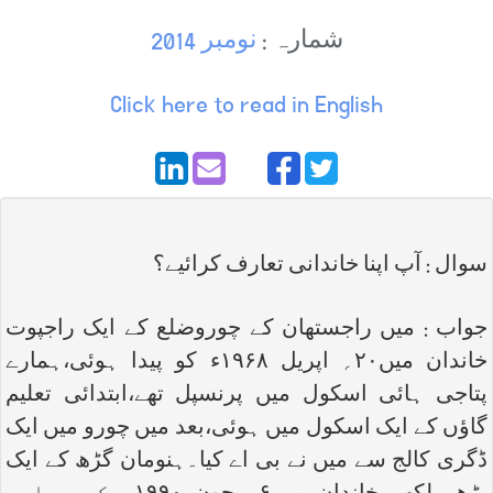
شمارہ :
نومبر 2014
Click here to read in English
سوال : آپ اپنا خاندانی تعارف کرائیے؟
جواب : میں راجستھان کے چوروضلع کے ایک راجپوت
خاندان میں۲۰؍ اپریل ۱۹۶۸ء کو پیدا ہوئی،ہمارے
پتاجی ہائی اسکول میں پرنسپل تھے،ابتدائی تعلیم
گاؤں کے ایک اسکول میں ہوئی،بعد میں چورو میں ایک
ڈگری کالج سے میں نے بی اے کیا۔ہنومان گڑھ کے ایک