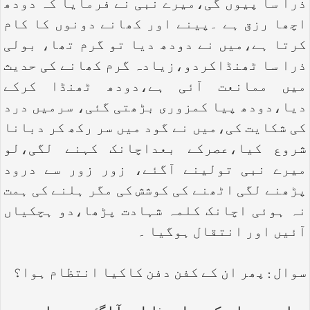
ذرا سا پیوں گی،میرے نبی نے فرمایا کہ دودھ
اچھا رزق ہے ۔پینے اور کھانے دونوں کا کام
کرتا ہے،میں نے دودھ دیا تو گرم تھا، بولی
ذرا سا ٹھنڈاکردو،زیادہ گرم کھانے کی حدیث
میں ممانعت آئی ہے،دودھ ٹھنڈا کرکے
دیا،دودھ پیا کمزوری بڑھتی گئی، سرمیں درد
کی شکایت کی،میں نے گود میں سر رکھ کر دبانا
شروع کیا،عصرکے بعداچانک کہنے لگی،لو
میرے نبی تولینے آگئے، زور زور سے درود
پڑھنے لگی اٹھنے کی کوشش کی مگر ہلنے کی ہمت
نہ ہوئی اچانک کلمہ شہادت پڑھا،دو ہچکیاں
آئیں اور انتقال ہوگیا ۔
سوال : پھر ان کے کفن دفن کاکیا انتظام ہوا؟