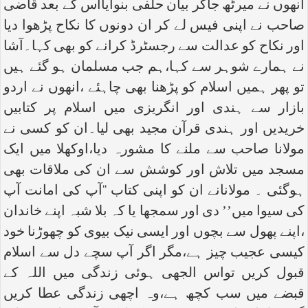
انھوں نے میرٹھ جاکر بیان حلفی بنوایااس کے بعد قاضی
صاحب نے اپنی فیس لے کر ان دونوں کا نکاح پڑھوا دیا
اور نکاح کو عدالت سے رجسٹرڈ کرانے کو بھی کہا۔آشا
نے ہمارے شوہر سے کہا،ہم جب مسلمان ہو گئے ہیں
تو پھر ہمیں اسلام کو پڑھنا بھی چاہئے ،انھوں نے اردو
بازار سے ہندی اور انگریزی میں اسلام پر کتابیں
خریدیں اور ہندی قرآن مجید بھی لیا۔ان کو کسی نے
مولانا صاحب سے ملنے کا مشورہ دیا،اوکھلا میں ایک
مسجد میں تلاش اور کوشش سے ان کی ملاقات بھی
ہوگئی ۔ مولانانے ان کو اپنی کتاب ‘‘آپ کی امانت آپ
کی سیوا میں’’ دی اور سمجھا یا کہ بلا شبہ اپنے خاندان
،اپنے پھول سے بچوں اور ایسی نیک بیوی کو چھوڑنا خود
کیسی عجیب چیز ہے،مگر اگر آپ سچے دل سے اسلام
قبول کریں تواس الجھی ہوئی زندگی میں اللہ کے
قبضے میں سب کچھ ہے،وہ اچھی زندگی عطا کریں