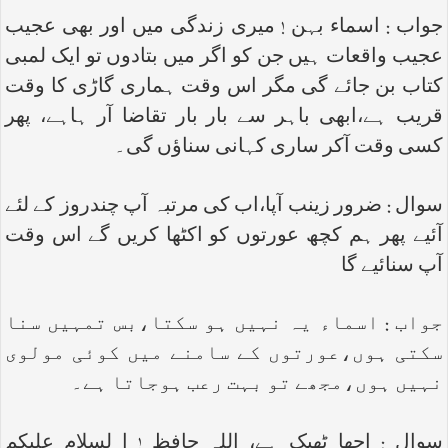
جواب : اسماء بہن ! میری زندگی میں اور بھی عجیب
عجیب واقعات ہیں جن کو اگر میں بتادوں تو ایک لمبی
کتاب بن جائے گی مگر اس وقت ہماری گاڑی کا وقت
قریب ہے،ابھی باہر سے بار بار تقاضا آر ہاہے، پھر
کسی وقت آکر ساری کہانی سناؤں گی۔
سوال : ضرور زینب آپا،اب کی مرتبہ آپ چندروز کے لئے
آئیے پھر ہم کچھ عورتوں کو اکٹھا کریں گے اس وقت
آپ سنائیے گا
جواب : اسماء یہ نہیں ہو سکتا،بس تمہیں سنا
سکتی ہوں،عورتوں کے سامنے میں کوئی مولوی
نہیں ہوں،مجھے تو بہت رعب ہوجاتا ہے۔
سوال : اچھا ٹھیک ہے، اللہ حافظ ! ا لسلام علیکم