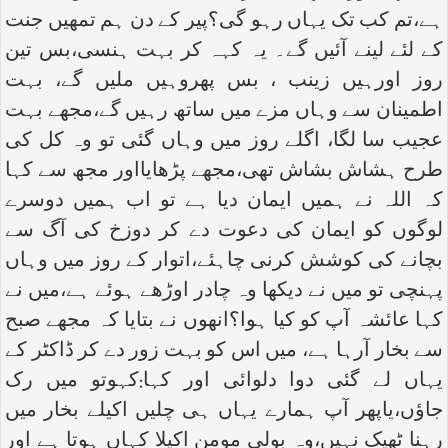
ہے،تم کب تک یہاں رہو گی؟پیر کے دن ہم تمھیں جنت
کے لئے لینے آئیں گے۔ یہ کہہ کر بہت ہنسی،بس تین
روز اورہیں زینب ، بس پھروہیں ملیں گے، بہت
اطمینان سے وہاں مزے میں ساتھ رہیں گے،مجھے بہت
عجیب سا لگا، اگلے روز میں وہاں گئی تو وہ کل کی
طرح ہشاش بشاش تھی،مجھے پڑھایااور مجھ سے کہا
کہ اللہ نے ہمیں ایمان دیا ہے تو اب ہمیں دوسرے
لوگوں کو ایمان کی دعوت دے کر دوزخ کی آگ سے
بچانے کی کوشش کرنی چاہئے،اتوار کے روز میں وہاں
پہنچی تو میں نے دیکھا وہ چادر اوڑھے ہوئے ہے،میں نے
کہا عائشہ آپ کو کیا ہوا؟انھوں نے بتایا کہ مجھے صبح
سے بخار آرہا ہے، میں اس کو بہت زور دے کر ڈاکٹر کے
یہاں لے گئی دوا دلوائی اور کہا:کہوتو میں رک
جاؤں،یاپھر آپ ہمارے یہاں ہی چلیں اکیلے بخار میں
رہنا ٹھیک نہیں،وہ بولی مومن اکیلا کہاں ہوتا ہے اور