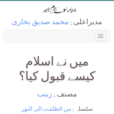
مدیراعلی :
محمد صدیق بخاری
میں نے اسلام
کیسے قبول کیا؟
مصنف :
زینب
سلسلہ :
من الظلمٰت الی النور