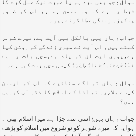
سوال : جو بھی مرد ہو یا عورت نیک عمل کرے گا
شرط یہ ہے کہ وہ مومن ہو ہم اس کو ضرور
پاکیزہ زندگی عطا کرتے ہیں۔
جواب : ہاں یہی بالکل یہی آیت ہے،میرے شوہر
کہتے ہیں، اس آیت نے میری زندگی کو روشن کیا
ہے،پوری آیت ان کو یاد ہے،سچی بات یہ ہے
فَلَنُحْےِےَنَّہ’ حَےَاۃً طِےِّبَۃً کیسی سچی بات کہی ہے۔
سوال : ہاں تو آگے سنائیے کہ آپ کو ایمان
کیسے ملا،یہ تو آشا کے اسلام کا ذکر آپ کررہی
ہیں؟
جواب : ہاں بہن! اسی سے جڑا ہے میرا اسلام بھی ۔
ہوا یہ کہ میرے شوہر کو تو شروع میں اسلام کو پڑھنے