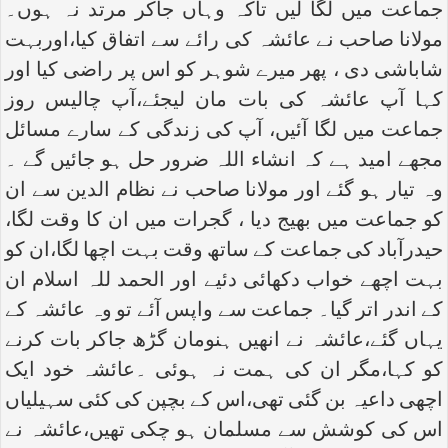
جماعت میں لگا لیں تاکہ وہاں جاکر مرتد نہ ہوں۔
مولانا صاحب نے عائشہ کی رائے سے اتفاق کیا،اوربہت
شاباشی دی ، پھر میرے شوہر کو اس پر راضی کیا اور
کہا آپ عائشہ کی بات مان لیجئے،آپ چالیس روز
جماعت میں لگا آئیں، آپ کی زندگی کے سارے مسائل
مجھے امید ہے کہ انشاء اللہ ضرور حل ہو جائیں گے ۔
وہ تیار ہو گئے اور مولانا صاحب نے نظام الدین سے ان
کو جماعت میں بھیج دیا ، گجرات میں ان کا وقت لگا،
حیدرآباد کی جماعت کے ساتھ وقت بہت اچھا لگا،ان کو
بہت اچھے خواب دکھائی دئیے اور الحمد للہ اسلام ان
کے اندر اتر گیا۔ جماعت سے واپس آئے تو وہ عائشہ کے
یہاں گئے،عائشہ نے انھیں ہنومان گڑھ جاکر بات کرنے
کو کہا،مگر ان کی ہمت نہ ہوئی ۔عائشہ خود ایک
اچھی داعیہ بن گئی تھی،اس کے بچپن کی کئی سہیلیاں
اس کی کوشش سے مسلمان ہو چکی تھیں،عائشہ نے