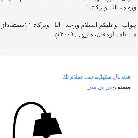
ورحمۃ اللہ وبرکاتہ
’
جواب : وعلیکم السلام ورحمۃ اللہ وبرکاتہ’ (مستفاداز
ماہ نامہ ارمغان، مارچ ۲۰۰۹؁ء)
فٹ بال سٹيڈيم سے اسلام تك
مصنف:
بي بي سي