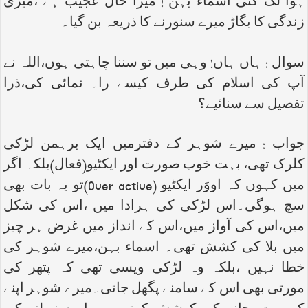
ہوا لگ گئی اسماء بہن ! میرا حال عجیب ہے ،میری
زندگی کا بگاڑ میرے سنورنے کا ذریعہ بن گیا۔
سوال : ہاں ہاں! وہی میں تو سننا چاہتی ہوں،اللہ نے
آپ کی اسلام کی طرف کیسے راہ نمائی کی،ذرا
تفصیل سے سنائیے؟
جواب : میرے شوہر کے دفترمیں ایک برہمن لڑکی
کلرک تھی، بہت خوب صورت اور ایکٹیو(فعال)بلکہ اگر
میں کہوں کہ اووَر ایکٹیو
(Over active)
تو یہ بات بھی
سچ ہوگی۔اس لڑکی کی ہرادا میں ،اس کی شکل
میں،اس کی آواز میں،اس کے انداز میں غرض ہر چیز
میں بلا کی کشش تھی۔ اسماء بہن،میرے شوہر کی
خطا نہیں ،بلکہ وہ لڑکی ویسی تھی کہ پتھر کی
مورتی بھی اس کے سامنے پگھل جاتی۔میرے شوہر اپنے