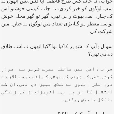
جواب : نہ جانے کس طرح فاطمہ آپا گئیں،بس انھوں نے
سب لوگوں کو خبر کردی، نہ جانے کیسی خوشبو اس
کے جنازہ سے پھوٹ رہی تھی، گھر تو گھر محلہ خوش
بو سے معطر ہو گیا،بڑی تعداد میں لوگوں نے جنازہ میں
شرکت کی۔
سوال : آپ کے شوہر کاکیاہوا؟کیا انھوں نے اسے طلاق
دے دی تھی؟
جواب : اصل میں عائشہ میرے شوہر سے اصرار
کرتی تھی کہ زینب کی خوشی کے لئے مجھے طلاق دے
دو، مگر انھوں نے طلاق نہیں دی تھی،ان کے
انتقال کا ان پر بہت اثرپڑا،ان کی زندگی
بالکل خاموش ہوگئی۔