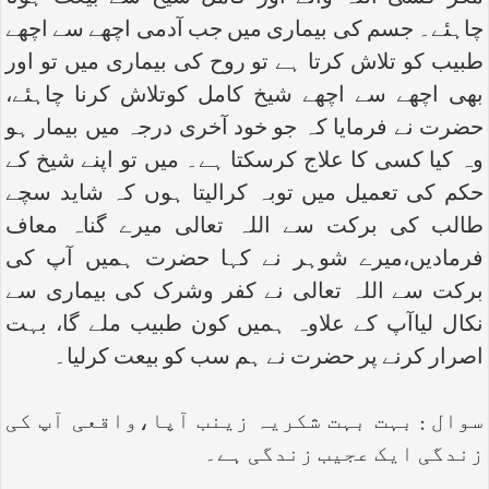
چاہئے۔ جسم کی بیماری میں جب آدمی اچھے سے اچھے
طبیب کو تلاش کرتا ہے تو روح کی بیماری میں تو اور
بھی اچھے سے اچھے شیخ کامل کوتلاش کرنا چاہئے،
حضرت نے فرمایا کہ جو خود آخری درجہ میں بیمار ہو
وہ کیا کسی کا علاج کرسکتا ہے۔ میں تو اپنے شیخ کے
حکم کی تعمیل میں توبہ کرالیتا ہوں کہ شاید سچے
طالب کی برکت سے اللہ تعالی میرے گناہ معاف
فرمادیں،میرے شوہر نے کہا حضرت ہمیں آپ کی
برکت سے اللہ تعالی نے کفر وشرک کی بیماری سے
نکال لیاآپ کے علاوہ ہمیں کون طبیب ملے گا، بہت
اصرار کرنے پر حضرت نے ہم سب کو بیعت کرلیا۔
سوال : بہت بہت شکریہ زینب آپا،واقعی آپ کی
زندگی ایک عجیب زندگی ہے۔