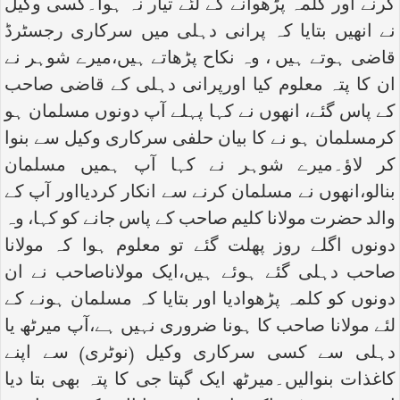
کرنے اور کلمہ پڑھوانے کے لئے تیار نہ ہوا۔کسی وکیل
نے انھیں بتایا کہ پرانی دہلی میں سرکاری رجسٹرڈ
قاضی ہوتے ہیں ، وہ نکاح پڑھاتے ہیں،میرے شوہر نے
ان کا پتہ معلوم کیا اورپرانی دہلی کے قاضی صاحب
کے پاس گئے، انھوں نے کہا پہلے آپ دونوں مسلمان ہو
کرمسلمان ہو نے کا بیان حلفی سرکاری وکیل سے بنوا
کر لاؤ۔میرے شوہر نے کہا آپ ہمیں مسلمان
بنالو،انھوں نے مسلمان کرنے سے انکار کردیااور آپ کے
والد حضرت مولانا کلیم صاحب کے پاس جانے کو کہا، وہ
دونوں اگلے روز پھلت گئے تو معلوم ہوا کہ مولانا
صاحب دہلی گئے ہوئے ہیں،ایک مولاناصاحب نے ان
دونوں کو کلمہ پڑھوادیا اور بتایا کہ مسلمان ہونے کے
لئے مولانا صاحب کا ہونا ضروری نہیں ہے،آپ میرٹھ یا
دہلی سے کسی سرکاری وکیل (نوٹری) سے اپنے
کاغذات بنوالیں۔میرٹھ ایک گپتا جی کا پتہ بھی بتا دیا