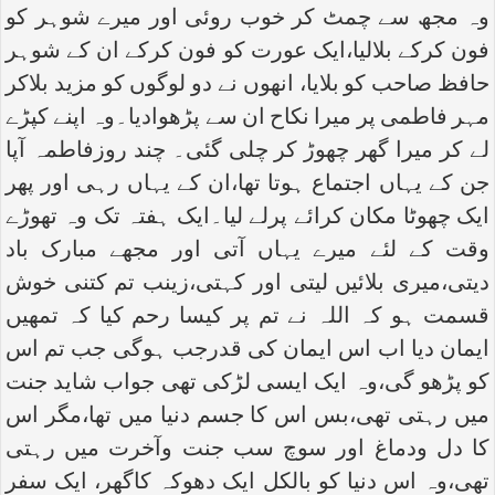
وہ مجھ سے چمٹ کر خوب روئی اور میرے شوہر کو
فون کرکے بلالیا،ایک عورت کو فون کرکے ان کے شوہر
حافظ صاحب کو بلایا، انھوں نے دو لوگوں کو مزید بلاکر
مہر فاطمی پر میرا نکاح ان سے پڑھوادیا۔وہ اپنے کپڑے
لے کر میرا گھر چھوڑ کر چلی گئی۔ چند روزفاطمہ آپا
جن کے یہاں اجتماع ہوتا تھا،ان کے یہاں رہی اور پھر
ایک چھوٹا مکان کرائے پرلے لیا۔ایک ہفتہ تک وہ تھوڑے
وقت کے لئے میرے یہاں آتی اور مجھے مبارک باد
دیتی،میری بلائیں لیتی اور کہتی،زینب تم کتنی خوش
قسمت ہو کہ اللہ نے تم پر کیسا رحم کیا کہ تمھیں
ایمان دیا اب اس ایمان کی قدرجب ہوگی جب تم اس
کو پڑھو گی،وہ ایک ایسی لڑکی تھی جواب شاید جنت
میں رہتی تھی،بس اس کا جسم دنیا میں تھا،مگر اس
کا دل ودماغ اور سوچ سب جنت وآخرت میں رہتی
تھی،وہ اس دنیا کو بالکل ایک دھوکہ کاگھر، ایک سفر