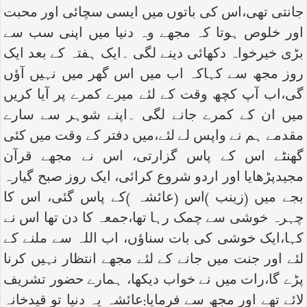
جانتی تھی،اس کی باتوں میں ایسی سچائی اور محبت
اور خلوص ہوتا کہ مجھے وہ دنیا میں اپنی سب سے
بڑی خیرخواہ دکھائی دینے لگی ۔ایک ہفتہ کے بعد ایک
روز مجھ سے کہاکہ اب میں اس گھر میں نہیں آؤں
گی،اب آپ کچھ وقت کے لئے میرے کمرے پر آیا کریں
میں ان کے کمرے جانے لگی ۔اپنے شوہر سے سارے
مقدمے ہم نے واپس لے لئے،میں دفتر کے وقت میں کئی
گھنٹے اس کے پاس گزارتی، اس نے مجھے قرآن
مجیدپڑھایا اور اردو شروع کرائی، ایک روز صبح گیارہ
بجے میں (زینب )اس (عائشہ )کے پاس گئی، اس کا
چہرہ خوشی سے چمک رہا تھا،جمعہ کا دن تھا اس نے
کہا،ایک خوشی کی بات سناؤں، اب اللہ سے ملنے کے
لئے اور جنت میں جانے کے لئے مجھے انتظار نہیں کرنا
پڑے گا،رات میں نے خواب دیکھا، ہمارے حضور تشریف
لائے تھے اور مجھ سے فرمایا:عائشہ یہ دنیا تو قیدخانہ