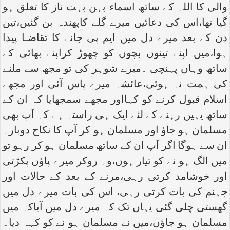
والی کا اللہ کے ساتھ اسماء بہن بہت ناز کا تعلق ہو
گیا تھا،اس کی دعائیں میرے گلے کاپھندہ بن گئیں،تین
دن کے بعد میرے دل میں ایم پی جانے کا تقاضـا پیدا
ہوا،میں اپنے تینوں بچوں کو چھوڑ کراپنے بھائی کے
ساتھ وہاں پہنچی ۔میرے شوہر کی تو مجھ سے ملنے
کی ہمت نہ ہوئی،عائشہ میرے پاس آئی اور مجھے
اسلام قبول کرنے کو کہااور مجھے سمجھایا کہ ان کے
ساتھ یہیں رہنے کے لئے ایک ہی راستہ ہے کہ آپ بھی
مسلمان ہو جاؤ اور مسلمان ہو کر آپ کا نکاح دوبارہ
ان سے ہوگا اگر آپ ان کے ساتھ مسلمان ہو کر رہو تو
میں الگ ہو نے کو تیار ہوں،وہ روکر میرے پاؤں پکڑتی
اور خوشامد کرتی رہی،مرنے کے بعد کے حالات اور
جہنم کی بات کرتی رہی، اس کی بات میرے دل میں
گھستی چلی گئی یہاں تک کہ میرے دل میں آیاکہ میں
مسلمان ہو جاؤں،میں نے مسلمان ہو نے کو کہہ دیا۔