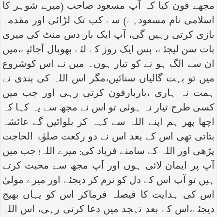
مجھے فون کیا کہ آپ مسعود صاحب (میرے شوہر کا
اسلامی نام مسعودہے) سے کب تک لڑائی اور مقدمہ
بازی کرتی رہیں گی، آپ ایک بار دس منٹ کی میری
بات سن لیجئے، بس ایک روز کے لئے بھوپال آجائیے،میں
ان سے الگ ہو نے کو تیار ہوں۔ میں نے اس کوشروع
میں تو بہت گالیاں سنائیں،مگر اس اللہ کی بندی نے
ہمت نہ ہاری ،باربارفون کرتی رہی اور جب میں
کسی طرح تیار نہ ہوئی تو اس نے مجھ سے یہ کہا کہ
اچھا پھر ہم اپنے اللہ سے کہہ کر بلوائیں گے عائشہ
بتاتی تھی اس کے بعد اس نے دو رکعت صلوٰۃ الحاجت
پڑھی اور اللہ کے سامنے فریاد کی: میرے اللہ! جب میں
آپ پر ایمان لائی ہوں اور آپ مجھ سے محبت کرتے
ہیں تو آپ اس کے دل کو نرم کر دیجئے اور میرے مولیٰ
اس کی ہدایت کا فیصلہ فرماکر اس کو یہاں بھیج
دیجئے،اس کے بعد تہجد میں دعا کرتی رہی، اس اللہ