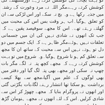
کو بہت بچانے کی کوشش کرتے رہے اورسنبھلنے کی
کوشش کرتے رہے،مگر اللہ نے مرد وعورت کے رشتہ
میں جذبہ رکھا ہے وہ بچ نہ سکے اور اس لڑکی سے ان
کو تعلق ہوگیا۔اب ہر وقت بس اس کی محبت میں
گھلتے رہتے تھے۔ اس کا مجھے سوفیصد یقین ہے کہ
جب تک انھوں نے شادی نہیں کی ان میں جسمانی
تعلقات نہیں ہوئے،مگر ظاہر ہے کہ ایک جسم میں دو
دل تو ہوتے نہیں اس سے محبت کے ساتھ ان کا مجھ
سے تعلق کم ہو نا شروع ہوگیا۔وہ شروع میں تو بہت
کوشش کرتے رہے کہ مجھے کچھ پتہ نہ لگے مگر بات
چھپ نہ سکی اور مجھے بھی پتہ لگ گیا اور دفتر میں
بھی لوگوں کے علم میں آگیا،مجھ سے بھلا کیسے
برداشت ہو سکتا تھا انتشار رہنے لگا،بات بگڑتی گئی
اور انھوں نے پروگرام بنایا کہ مجھے چھوڑ کر اس سے
شادی کرلیں۔اس کے لئے انھوں نے مجھے ہنومان گڑھ