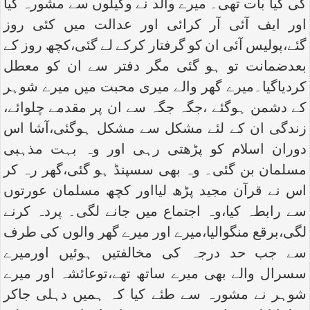
کی کیا بات تھی۔ میرے والد نے وکیلوں سے مشورہ کیا
اور ایف آئی آر کرائی اور عدالت میں کئی روز
گئے،پولیس آئی ان کو گرفتار کرکے لے گئی،کچھ روز کے
بعدضمانت تو ہو گئی مگر دفتر سے ان کو معطل
کردیاگیا۔میرے گھر والے میری محبت میں میرے شوہر
کے دشمن ہوگئے ،جگہ جگہ سے ان پر مقدمے چلوائے،
زندگی ان کے لئے مشکل سے مشکل ہوگئی،آشا اس
دوران اسلام کو پڑھتی رہی اور وہ بہت مذہبی
مسلمان بن گئی۔ وہ بھی سسپنڈ ہو گئی،گھر رہ کر
اس نے قرآن مجید پڑھ لیااور کچھ مسلمان عورتوں
سے رابطہ کیا،وہ اجتماع میں جانے لگی۔ پردہ کرنے
لگی،برقع منگوالیا،میرے اور میرے گھر والوں کی طرف
سے جب حد درجہ کی مخالفتیں ہوئیں اورمیرے
سسرال والے بھی میرے ساتھ تھے،توعائشہ اور میرے
شوہر نے مشورہ سے طئے کیا کہ ہمیں دہلی جاکر