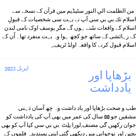
من الظلمت الي النور سٹيڈيم ميں قرآن كے نسخے سے
اسلام تك بي بي سي آپ نے بہت سی شخصیات کے قبولِ
اسلام کے واقعات سُنے ہوں گے مگر یوسف اوک نامی لندن
کے رہائشی کے ساتھ جو کچھ ہوا وہ بہت منفرد تھا۔ اُن کے
اسلام قبول کرنے کا واقعہ اولڈ ٹریف...
اپريل 2023
بڑھاپا اور
يادداشت
طب و صحت بڑھاپا اور ياد داشت وہ چھ آسان ذہنی
مشقیں جو 80 سال کی عمر میں بھی آپ کی یادداشت کو
جوان رکھیں گی مصنف,لورا پلِٹ بي بي سي کیا آپ کو بھی
بچپن اور نوجوانی میں دیکھی گئی اپنی پسندیدہ فلموں کے