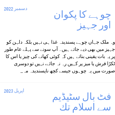
دسمبر 2022
چوہے كا پكوان
اور جہيز
وہ ملک جہاں چوہے پسندیدہ غذا ہی نہیں بلکہ دلہن کو
جہیز میں بھی دیے جاتے ہیں۔ آپ سونے سے پہلے عام طور
پر یہ بات یقینی بناتے ہیں کہ کوئی کھانے کی چیز یا اس کا
ٹکڑا فرش یا میز پر کہیں رہ نہ جائے، نہیں تو دوسری
صورت میں یہ چوہوں جیسے کچھ ناپسندیدہ مہ...
اپريل 2023
فٹ بال سٹيڈيم
سے اسلام تك