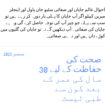
احوال عالم جاپان اور صفائی سٹیو جان پاول اور اینجلز
میرین کیبلو اگر آپ جاپان کا پہلی بار دورہ کر رہے ہیں تو
سب سے پہلے جو چیز آپ کی توجہ حاصل کرے گی وہ ہے
جاپان کی صفائی۔ آپ دیکھیں گے نہ تو جاپان کی گلیوں میں
کوڑے دان ہیں اور نہ ہی صفائی...
ستمبر 2023
صحت کی
حفاظت کے لیے 30
سال کی عمر کے
بعد کون سے
طبی ٹیسٹ