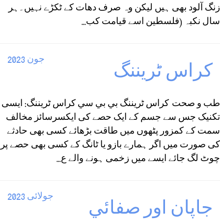
زنگ آلود بھی ہیں لیکن وہ صرف دھات کے ٹکڑے نہیں۔ہر
سال نکبہ (فلسطین اسے قیامت کب...
جون 2023
كراس ٹريننگ
طب و صحت كراس ٹريننگ بي بي سي کراس ٹریننگ: ایسی
تکنیک جس سے جسم کے ایک حصے کی ایکسرسائز مخالف
سمت کے کمزور پٹھوں میں طاقت بڑھائے کسی بھی حادثے
کی صورت میں اگر ہمارے بازو یا ٹانگ کے کسی بھی حصے پر
چوٹ لگ جائے ایسے میں زخمی ہونے والے ع...
جولائی 2023
جاپان اور صفائي