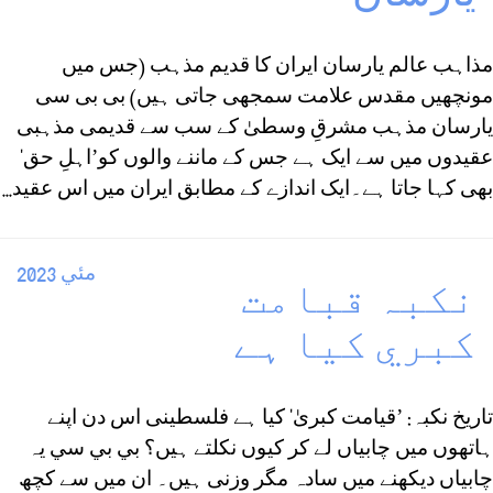
مذاہب عالم يارسان ايران كا قديم مذہب (جس میں
مونچھیں مقدس علامت سمجھی جاتی ہیں) بی بی سی
یارسان مذہب مشرقِ وسطیٰ کے سب سے قدیمی مذہبی
عقیدوں میں سے ایک ہے جس کے ماننے والوں کو’اہلِ حق‘
بھی کہا جاتا ہے۔ایک اندازے کے مطابق ایران میں اس عقید...
مئي 2023
نكبہ قبامت
كبري كيا ہے
تاريخ نکبہ: ’قیامت کبریٰ‘ کیا ہے فلسطینی اس دن اپنے
ہاتھوں میں چابیاں لے کر کیوں نکلتے ہیں؟ بي بي سي یہ
چابیاں دیکھنے میں سادہ مگر وزنی ہیں۔ ان میں سے کچھ