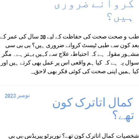
کروانے ضروری
ہیں؟
طب و صحت صحت کی حفاظت کے لیے 30 سال کی عمر کے
بعد کون سے طبی ٹیسٹ کروانے ضروری ہیں؟ بی بی سی
مشہور مقولہ ہے کہ احتیاط، علاج سے کہیں بہتر ہے۔ مگر
سوال یہ ہے کہ کیا ہم واقعی اس پر عمل بھی کرتے ہیں اور
کیا ہمیں اپنی صحت کی کوئی فکر بھی لاحق...
نومبر 2023
کمال اتاترک کون
تھے؟
شخصيات کمال اتاترک کون تھے؟ نوربرٹو پیریڈس-بي بي