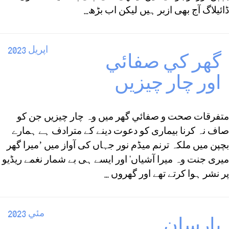
ڈائیلاگ آج بھی ازبر ہیں لیکن اب بڑھ...
اپريل 2023
گھر كي صفائي
اور چار چيزيں
متفرقات صحت و صفائي گھر میں وہ چار چیزیں جن کو
صاف نہ کرنا بیماری کو دعوت دینے کے مترادف ہے ہمارے
بچپن میں ملکہ ترنم میڈم نور جہاں کی آواز میں ’میرا گھر
میری جنت وہ میرا آشیاں‘ اور ایسے ہی بے شمار نغمے ریڈیو
پر نشر ہوا کرتے تھے اور گھروں ...
مئي 2023
يارسان