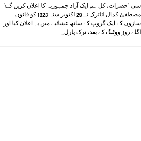
سي ’حضرات، کل ہم ایک آزاد جمہوریہ کا اعلان کریں گے!‘
مصطفیٰ کمال اتاترک نے 29 اکتوبر سنہ 1923 کو قانون
سازوں کے ایک گروپ کے ساتھ عشائیے میں یہ اعلان کیا اور
اگلے روز ووٹنگ کے بعد، ترک پارل...