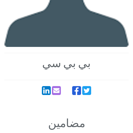
بي بي سي
مضامین