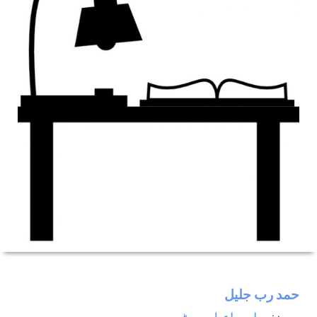
حمد رب جليل