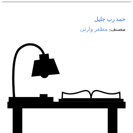
حمد رب جليل
مصنف:
مظفر وارثی