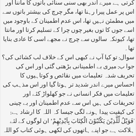
کرتی ہے میرے اندر بھی سنی سنائی باتوں کا ماننا اور
اس پر عمل پیرا رہنا تھا، مگر چرچ کی بیشتر باتوں سے
میں مطمئن نہیں تھا، اس عدم اطمینان کے باوجود میں
اسے جوں کا توں بغیر چوں چرا کے تسلیم کرتا اور مانتا
تھا، کیونکہ سالوں سے چرچ نے مجھے اسی کا عادی بنایا
تھا۔
سوال: تو کیا آپ نے کبھی اس کے خلاف لب کشائی کی؟
جوا ب: میری بے اطمینانی بڑھتی گئی اور اس کی
تحریف شدہ تعلیمات میں نقائص و کوتاہیوں کا
احساس میرے اندر شدید تر ہوتا گیا اور اس مذہب کی
تعلیمات میں فکر انسانی نے جو کھلواڑ کئے اور
تحریفات کی ہیں اس سے عدم اطمینان اور بے چینی
کی کیفیت پیدا ہونے لگی جیسا کہ اللہ کا ارشاد ہے:
‘فَوَیْلُ لِّلَّذِیْنَ یَکْتُبُوْنَ الْکِتَابَ بِاَیْدِیْھِمْ’ ان لوگوں کے لئے
ہلاکت ہے جو اپنے ہاتھوں کی لکھی ہوئی کتاب کو اللہ