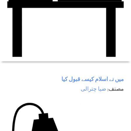
ميں نے اسلام كيسے قبول كيا
مصنف:
ضيا چترالی