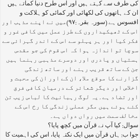
کی طرف سے کہتے ہیں اور اس طرح دنیا کماتے ہیں
ان کے ہاتھوں کی لکھائی اور کمائی کو ہلاکت و
افسوس ہے (سورہ بقرہ:۹۷)میں نے اپنے مذہب اور
اس کے ٹھیکیداروں کے طرز عمل میں کافی غور و
فکر کیا اور ہر پہلو سے اس کے اندر گہرائی سے
سوچا تو اندازہ ہوا کہ اس قوم کی جو مقدس
ہستیاں و پادری اور دوسرے مذہبی رہنما ہیں
جن کے ساتھ قریب رہنے اور ساتھ زندگی
گزارنے کا موقع ملا، ان کے اور ان کی محبت و
اخلاص اور دیگر شعائر کے درمیان کافی فرق
اور تضاد ہے۔یہ لوگ رہبانیت کا لباس زیب تن
کئے ہوئے ہیں مگر عملی زندگی کا رخ اس کے
مخالف سمت میں رواں دواں ہے۔
سوال: کیا آپ نے قرآن میں کچھ پایا؟
جوا ب: ہاں قرآن میں ایک نکتہ پایا، اس کی اہمیت کا