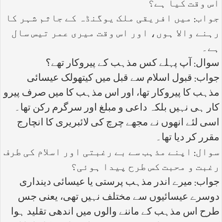
اس وقت کیا ہے؟
جواب: میں افریقی ملک یوگنڈہ کے جاثم شہر کا
رہنے والا ہوں، اور اس وقت میری عمر تیس سال
ہے۔
سوال: آپ پہلے کس مذہب کے پیروکار تھے؟
جواب: قبول اسلام سے قبل میں کیتھولک عیسائی
مذہب کا پیروکار تھا، اور اس مذہب کا میں صرف پیرو
کار ہی نہیں بلکہ داعی و مبلغ اور سرگرم رکن تھا۔
اسی لئے انھوں نے مجھے چرچ کی لائبریری کا انچارج
مقرر کر دیا تھا۔
سوال: اپنے مذہب سے بے رغبتی اور اسلام کی طرف
رغبت و محبت کس طرح پیدا ہوئی؟
جواب: میرے اندر مذہب پرستی یا عیسائی دینداری
دوسرے عیسائیوں سے مختلف نہیں تھی، یعنی جس
طرح اس مذہب کے ماننے والوں میں اندھی تقلید ہوا