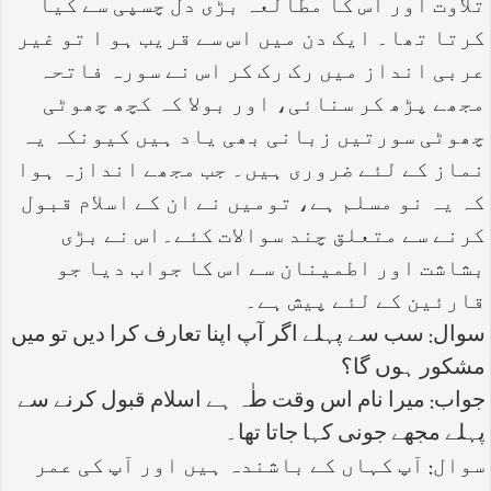
تلاوت اور اس کا مطالعہ بڑی دل چسپی سے کیا
کرتا تھا۔ ایک دن میں اس سے قریب ہو ا تو غیر
عربی انداز میں رک رک کر اس نے سورہ فاتحہ
مجھے پڑھ کر سنائی، اور بولا کہ کچھ چھوٹی
چھوٹی سورتیں زبانی بھی یاد ہیں کیونکہ یہ
نماز کے لئے ضروری ہیں۔ جب مجھے اندازہ ہوا
کہ یہ نو مسلم ہے، تومیں نے ان کے اسلام قبول
کرنے سے متعلق چند سوالات کئے۔اس نے بڑی
بشاشت اور اطمینان سے اس کا جواب دیا جو
قارئین کے لئے پیش ہے۔
سوال: سب سے پہلے اگر آپ اپنا تعارف کرا دیں تو میں
مشکور ہوں گا؟
جواب: میرا نام اس وقت طٰہ ہے اسلام قبول کرنے سے
پہلے مجھے جونی کہا جاتا تھا۔
سوال: آپ کہاں کے باشندہ ہیں اور آپ کی عمر