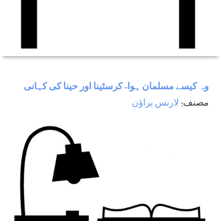
وہ كيسے مسلمان ہوا- كرسٹينا اور حينا كی كہانی
مصنف:
لارنس براؤن