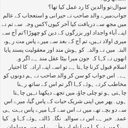
سوال:تو والدین کا رد عمل کیا تھا؟
جواب:میرے والد صاحب نے حیرانی و استعجاب کے عالم
میں مجھ سے دریافت کیا آخر کیوں؟کس وجہ سے تم نے
اپنے آباء واجداد اور بزرگوں کے دین کو چھوڑا؟تم آج سے
میری اولاد نہیں، تم آج کے بعد سے میرے پاس مت رہو،
البتہ میں نے والدہ کو ہوش مند اور معقولیت پسند پایا
انھوں نے کہا کہ جون میرا بیٹا عقل مند ہے اگر وہ
اسلام قبول کرنا چاہتا ہے تو اسے اپنے ارادہ کا اختیار
ہے۔ اس جواب کو سن کر والد صاحب نے ہم دونوں کو
مخاطب کرتے ہوئے کہا اگر تم اس کے ساتھ رہنا
چاہتی ہو تو چلی جاؤ، میں تجھے دیکھنا نہیں چاہتا
ہوں۔پھر میں اپنی شریک حیات کے پاس گیا، میرے اس
سے دو بچے تھے میں نے اس سے کہا میرے پاس بہت ہی
عمدہ خبر ہے اس نے سوالیہ نگاہ ڈالتے ہوئے کہا وہ کیا
ہے؟ میں نے کہا میرا نام اب طٰہٰ ہے اور میں مسلمان