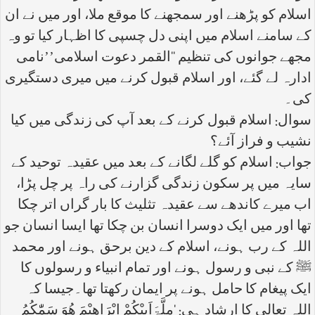
اسلام کو پڑھنے اور سمجھنے کا موقع ملا، اور میں نے ان
کے سامنے اسلام میں اپنی دل چسپی کا اظہار کیا تو وہ
مجھے جوانوں کی تنظیم ‘‘القمر دعوت اسلامی’’نامی
ادارہ لے گئے، اور اسلام قبول کرنے میں میری دستگیری
کی۔
سوال: اسلام قبول کرنے کے بعد آپ کی زندگی میں کیا
نشیب و فراز آئے؟
جواب: اسلام کو گلے لگانے کے بعد میں عقیدہ توحید کے
سایہ میں پر سکون زندگی گزارنے کی راہ پر چل پڑا،
اب میرے کاندھے سے عقیدہ تثلیث کا بار گراں اتر چکا
تھا اور میں ایک دوسرا انسان بن چکا تھا ایسا انسان جو
اللہ کے رب ہونے، اسلام کے دین برحق ہونے اور محمد
ﷺ کے نبی و رسول ہونے اور تمام انبیاء و رسولوں کا
ایک پیغام کا حامل ہونے پر ایمان رکھتا تھا۔جیسا کہ
اللہ تعالی کا ارشاد ہی: ‘مِلَّۃَاَبِیْکُمْ اِبْرَاھِیْمَ ھُوَ سَمّٰکُمُ