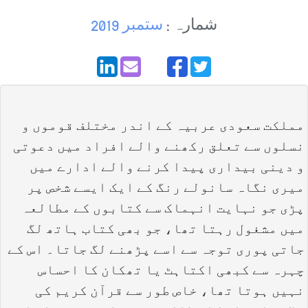
شمارہ :
ستمبر 2019
مملکت سعودی عربیہ کے اندر مختلف قوموں و
نسلوں سے تعلق رکھنے والے افراد میں دعوتی
و دینی بیداری پیدا کرنے والے ادارے میں
میری نگاہ سانولے رنگ کے ایک ایسے شخص پر
پڑی جو نہایت انہماک سے کتابوں کے مطالعہ
میں مشغول رہتا تھا، جو بھی کتاب ہاتھ لگ
جاتی پوری توجہ سے اسے پڑھنے لگ جاتا۔ اس کے
چہرہ سے کبھی اکتاہٹ یا تھکان کا احساس
نہیں ہوتا تھا، خاص طور سے قرآن کریم کی