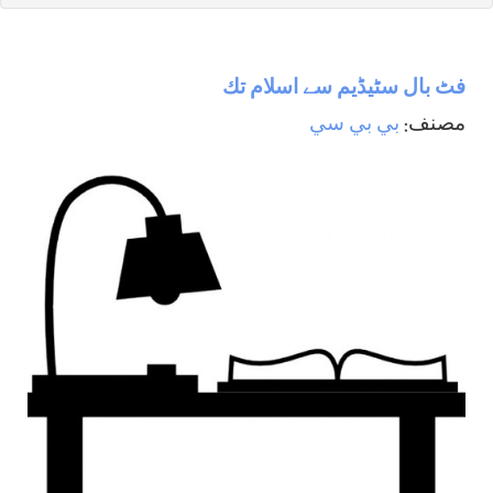
فٹ بال سٹيڈيم سے اسلام تك
مصنف:
بي بي سي