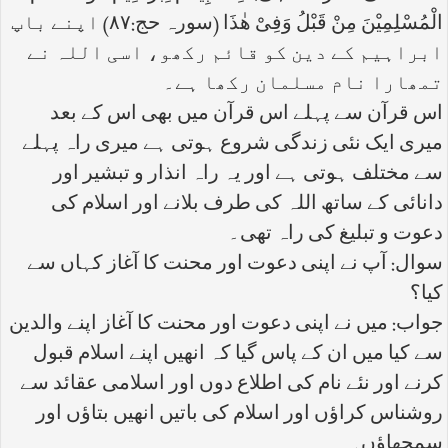
الْمُسْلِمِیْنَ مِنْ قَبْلُ وَفِیْ ھٰذَا (سورہ حج:۸۷) اپنے باپ
ابراہیم کے دین کو قائم رکھو، اسی اللہ نے
تمھارا نام مسلمان رکھا ہے۔
اس قرآن سے پہلے اس قرآن میں بھی اس کے بعد
میری ایک نئی زندگی شروع ہوتی ہے میری راہ پہلے
سے مختلف ہوتی ہے اور یہ راہ انذار و تبشیر اور
دانائی کے ساتھ اللہ کی طرف بلانے اور اسلام کی
دعوت و تبلیغ کی راہ تھی۔
سوال: آپ نے اپنی دعوت اور محنت کا آغاز کہاں سے
کیا؟
جواب: میں نے اپنی دعوت اور محنت کا آغاز اپنے والدین
سے کیا میں ان کے پاس گیا کہ انھیں اپنے اسلام قبول
کرنے اور نئے نام کی اطلاع دوں اور اسلامی عقائد سے
روشناس کراؤں اور اسلام کی باتیں انھیں بتاؤں اور
سمجھاؤں۔