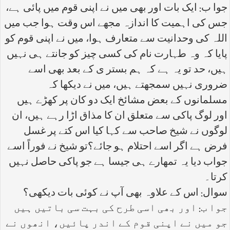
جوا ب: ایک بات اور بھی میں نے اپنی قوم میں پائی ہے،
جس کی اہمیت کا اندازہ مجھے اس وقت ہوا جب میں
اللہ کی وحدانیت سے متعارف ہوا، میں نے اپنی قوم کو
پایا کہ وہ طہارت نام کی کسی چیز کو جانتے ہی نہیں
ہیں، حد تو یہ ہے کہ ہم بستر ی کے بعد بھی اسے
ضروری نہیں سمجھتے ہیں، میں نے دیکھا کہ
مسلمانوں کے بعض مشائخ ایک دو کان پر کھڑے ہیں
اور لوگ پاکی سے متعلق ان کا مذاق اڑا رہے ہیں، ان
لوگوں نے شیخ صاحب سے کہا کیا اس کتے پر غسل
فرض ہے اگر اسے احتلام ہو جائے؟تو شیخ نے فوراً اسے
جواب دیا یہ تمھارے ہی جیسا ہے جو پاکی حاصل نہیں
کرتا۔
سوال: اس کے علاوہ بھی آپ نے کوئی بات دیکھی؟
جوا ب: اور بھی اسی طرح کی بہت سی باتیں ہیں
جو میں نے اپنی قوم کے اندر پائیں، انھوں نے