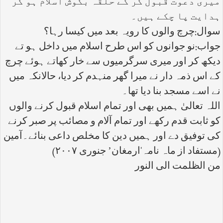
میری دعوت قبول کر کے حلقہ بگوش اسلام ہو کر
ہدایت پا چکے ہیں۔
سوال:چرچ والوں کا رویہ بعد میں کیسا رہا؟
جواب:نو جوانوں کو اس طرح اسلام میں داخل ہو تے
دیکھ کر اور میری سرگرمیوں سے خار کھاتے ہوئے چرچ
کے اس ذمہ دار نے میرا گھر منہدم کر دیا، حالانکہ میں
نے اسے مسجد بنا دیا تھا۔
اللہ تعالیٰ ہمیں بھی اور تمام اسلام قبول کرنے والوں
کو ثابت قدم رکھے اور تمام آلام و مصائب پر صبر کرنے
کی توفیق دے اور ہمیں دین کا مخلص داعی بنائے۔آمین
(مستفاد از ماہ نامہ‘ارمغان’ جنوری ۲۰۰۷)
من الظلمت الی النور