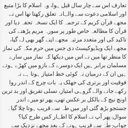
تعارف اس سے چار سال قبل ہوا، وہ اسلام کا بڑا متبع
اور اسلامی دعوت سے والہانہ تعلق رکھتا تھا اس نے
مجھے قرآن کریم کے ترجمہ کا ایک نسخہ تحفہ دیا اور
قرآن کا مطالعہ خاص طور پر سورہ مریم پڑھنے کی
تاکید کی اور متعدد مرتبہ مجھے اپنے گھر بھی لے گیا،
مجھے ایک ویڈیوکیسٹ دی جس میں حرم مکہ کی نماز
کا منظر تھا میں نے اس میں دیکھا کہ نماز میں سارے
مسلمان برابر ہیں ایک دوسرے کے بازو میں کھڑے ہوتے
ہیں ان کے درمیان نہ کوئی خط امتیاز ہوتا ہے نہ
فوقیت اور برتری کی جھلک یہ بات چرچ کے اندر روا
رکھے جانے والے گروہی امتیاز، نسلی تفریق اور بد ترین
اونچ نیچ کے بالکل بر عکس تھی، پھر تو میرے اندر
جستجو بڑھ گئی اور میں طہ سے قریب ہوتا چلا گیا۔
سوال: پھر آپ نے اسلام کا اظہار کس طرح کیا؟
جواب: طٰہٰ سے قریب ہونے کے بعد مجھے نزدیک سے