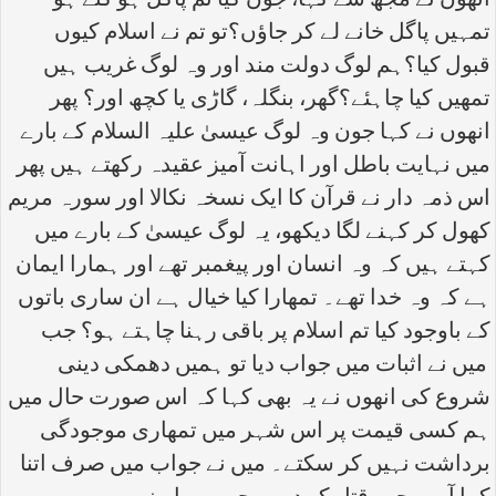
انھوں نے مجھ سے کہا، جون کیا تم پاگل ہو گئے ہو
تمہیں پاگل خانے لے کر جاؤں؟تو تم نے اسلام کیوں
قبول کیا؟ہم لوگ دولت مند اور وہ لوگ غریب ہیں
تمھیں کیا چاہئے؟گھر، بنگلہ، گاڑی یا کچھ اور؟ پھر
انھوں نے کہا جون وہ لوگ عیسیٰ علیہ السلام کے بارے
میں نہایت باطل اور اہانت آمیز عقیدہ رکھتے ہیں پھر
اس ذمہ دار نے قرآن کا ایک نسخہ نکالا اور سورہ مریم
کھول کر کہنے لگا دیکھو، یہ لوگ عیسیٰ کے بارے میں
کہتے ہیں کہ وہ انسان اور پیغمبر تھے اور ہمارا ایمان
ہے کہ وہ خدا تھے۔ تمھارا کیا خیال ہے ان ساری باتوں
کے باوجود کیا تم اسلام پر باقی رہنا چاہتے ہو؟ جب
میں نے اثبات میں جواب دیا تو ہمیں دھمکی دینی
شروع کی انھوں نے یہ بھی کہا کہ اس صورت حال میں
ہم کسی قیمت پر اس شہر میں تمھاری موجودگی
برداشت نہیں کر سکتے۔ میں نے جواب میں صرف اتنا