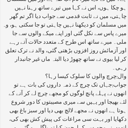
ہو چکا ہوں، اس نے کہا میں تیرے ساتھ رہنا نہیں
چاہتی، میں نے ثابت قدمی سے جواب دیا اگر تم گھر
میں مسلمان کو دیکھنا نہیں چاہتی تو جا سکتی ہو، وہ
میرے پاس سے نکل گئی اور اپنے میکے والوں سے جا
ملی۔ میرے ساتھ اس طرح کے متعدد حالات آتے رہے
اور آزمائش روز افزوں بڑھتی گئی، والد نے ترک تعلق
کر لیا بیوی نے ساتھ چھوڑ دیا البتہ ماں غیر جانبدار
رہی۔
وال:چرچ والوں کا سلوک کیسا رہا؟
جواب:جہاں تک چرچ کے ذمہ داروں کی بات ہے تو
انھوں نے پہلے پانچ لوگوں کو مجھے چرچ لے کر آنے کے
لئے بھیجا اور یہیں سے میری مصیبتوں کا دور شروع
ہوتا ہے انھوں نے مجھے لالچ بھی دیا اور سبز باغ بھی
دکھایا اور بہت سی مراعات کی پیش کش بھی کی،