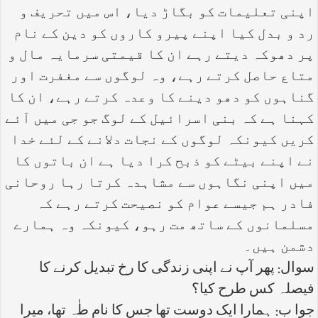
اپنی تعلیمات کو بگاڑ دیا، اس میں تحریف و
رد و بدل کیا اپنے پیرو کاروں کو دین کے نام
پر دھوکہ دیتے رہے ان کا قیمتی سرمایہ مال و
متاع حاصل کرتے رہے، وہ لوگوں سے مغفرت اور
گناہوں کو دھو دینے کا وعدہ کرتے رہے، ان کا
کہنا ہے کہ بنی اسرائیل کے لوگ جو جی میں آئے
کریں کیونکہ لوگوں کے نجات دلانے کے لئے خدا
نے اپنے بیٹے کو ذبح کرا دیا ہے ان باتوں کا
میں اپنی نگاہوں سے مشاہدہ کرتا رہا روحانی
فادر ہم جیسے عوام کو نصیحت کرتے رہے کہ
مسلمانوں کے ساتھ مت رہو، کیونکہ وہ ہمارے
دشمن ہیں۔
سوال: پھر آپ نے اپنی زندگی کا رخ تبدیل کرنے کا
فیصلہ کس طرح کیا؟
جوا ب: ہمارا ایک دوست تھا جس کا نام طٰہ تھا، میرا