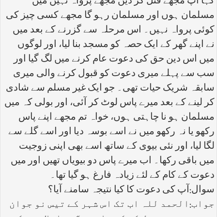
کہا آپ مجھے قتل کر دیں مجھے پرواہ نہیں میں
مسلمان ہوں اور مسلمان رہو گا مجھے کسی چیز کی
کوئی پرواہ نہیں۔ اس مرحلہ سے گزرنے کے بعد میں
نے اپنے گھر کے ایک حصہ کو مسجد بنا لیا، اور لوگوں
میں اس دین حق کی دعوت عام کرنے میں لگ گیا اور
سب سے پہلے میری دعوت کو قبول کرنے والی میری
سابقہ شریک حیات تھی۔ جو ایک غیر مسلم سے شادی
کر لینے کے بعد میرے پاس لوٹ کر آئی، اور بولی کہ میں
مسلمان ہو نا چاہتی ہوں، خواہ تم مجھے اپنے پاس
رکھو یا نہ رکھو میں نے اسے بوسہ دیا اور اسے گلے سے
لگا لیا، اور نئی بیوی کے ساتھ اسے بھی اپنی زوجیت
میں باقی رکھا۔ اب میرے پاس دو بیویاں تھیں اور میں
دعوت کے کام کے لئے زیادہ فارغ ہو گیا تھا۔
سوال:آپ کی دعوت کا کیا نتیجہ سامنے آیا؟
جواب:الحمد للہ اب تک اس شہر کے تیس نو جوان