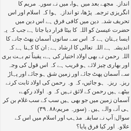
اندازہ مجھے بعد میں ہوا، میں نے سورہ مریم کا
انگریزی ترجمہ پڑھا، تو اندازہ ہوا کہ اسلام اور اس
تحریف شدہ دین میں کافی فرق ہے اس دین میں
حضرت عیسیٰ کو اللہ کا بیٹا قرار دیا جاتا ہے جب کہ یہ
ایسا بہتان ہے کہ اس سے ساتوں آسمان پھٹ جانے کا
اندیشہ ہے اللہ تعالی کا ارشاد ہے : ان کا کہنا ہے کہ
اللہ رحمن نے بھی اولاد اختیار کی ہے، یقیناً تم بہت بری
اور بھاری چیز لائے ہو قریب ہے کہ اس قول کی وجہ
سے آسمان پھٹ جائے اور زمین شق ہو جائے اور پہاڑ
ریزہ ریزہ ہو جائیں، کہ وہ رحمن کی اولاد ثابت کرنے
بیٹھے ہیں رحمن کے لائق نہیں کہ وہ اولاد رکھے،
آسمان زمین میں جو بھی ہیں سب کے سب غلام بن کر
ہی آنے والے ہیں۔ (سورہ مریم:۸۸۔۳۹)
سوال: آپ نے سابقہ مذہب اور اسلام میں اس کے
علاوہ اور کیا فرق پایا؟