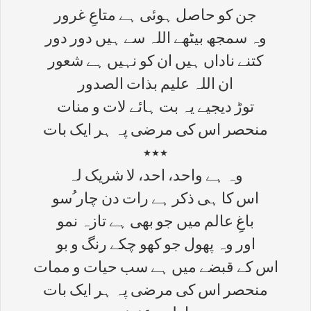
جن کو حاصل ہوئی ہے متاعِ غرور
وہ سمجھ بیٹھے اللہ سے ہیں دور دور
کتنے ناداں ہیں ان کو نہیں ہے شعور
ان اللہ علیم بذات الصدور
توڑ دیجیے یہ بت ہائے لات و منات
منحصر اس کی مرضی پہ ہر ایک بات
٭٭٭
وہ ہے واحد، احد، لا شریک لہ
اس کا ہی ذکر ہے رات دن چار ُسو
باغِ عالم میں جو بھی ہے تازہ نمو
اور وہ پھول جو کھو چکے رنگ و بو
اس کے قبضے میں ہے سب حیات و ممات
منحصر اس کی مرضی پہ ہر ایک بات