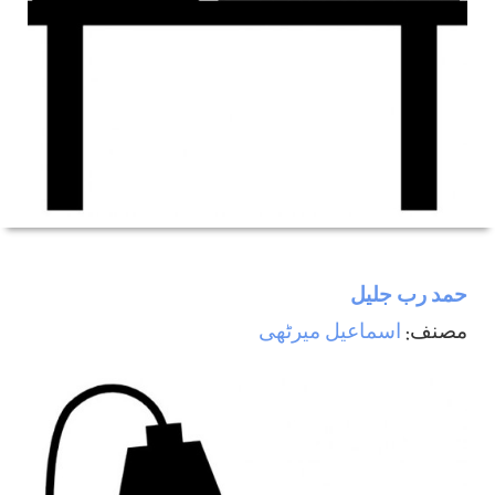
حمد رب جليل
مصنف:
اسماعيل ميرٹھی