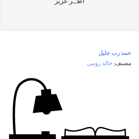
اطہر عزیز
حمد رب جليل
مصنف:
خالد رومی