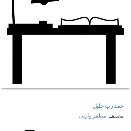
حمد رب جليل
مصنف:
مظفر وارثی