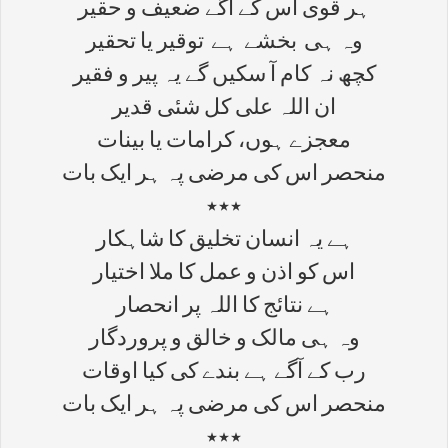
ہر قوی اس کے آگے ضعیف و حقیر
وہ ہی بخشے ہے توقیر یا تحقیر
کچھ نہ کام آ سکیں گے یہ پیر و فقیر
ان اللہ علی کل شئی قدیر
معجزے ہوں، کرامات یا بینات
منحصر اس کی مرضی پہ ہر ایک بات
٭٭٭
ہے یہ انسان تخلیق کا شاہکار
اس کو اذن و عمل کا ملا اختیار
ہے نتائج کا اللہ پر انحصار
وہ ہی مالک و خالق و پروردگار
رب کے آگے ہے بندے کی کیا اوقات
منحصر اس کی مرضی پہ ہر ایک بات
٭٭٭