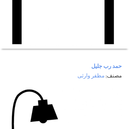
حمد رب جليل
مصنف:
مظفر وارثی