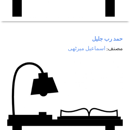
حمد رب جليل
مصنف:
اسماعيل ميرٹھی