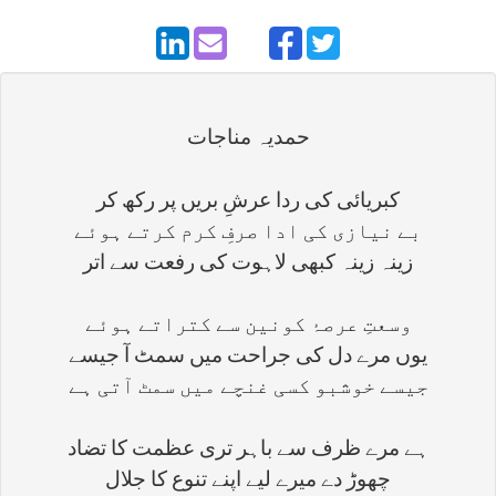
حمديہ مناجات
کبریائی کی ردا عرشِ بریں پر رکھ کر
بے نیازی کی ادا صرفِ کرم کرتے ہوئے
زینہ زینہ کبھی لاہوت کی رفعت سے اتر
وسعتِ عرصۂ کونین سے کتراتے ہوئے
یوں مرے دل کی جراحت میں سمٹ آ جیسے
جیسے خوشبو کسی غنچے میں سمٹ آتی ہے
ہے مرے ظرف سے باہر تری عظمت کا تضاد
چھوڑ دے میرے لیے اپنے تنوع کا جلال