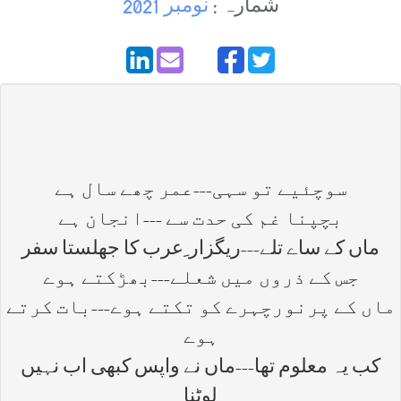
شمارہ :
نومبر 2021
سوچئیے تو سہی---عمر چھے سال ہے
بچپنا غم کی حدت سے ---انجان ہے
ماں کے ساے تلے---ریگزار ِعرب کا جھلستا سفر
جس کے ذروں میں شعلے---بھڑکتے ہوے
ماں کے پرنورچہرے کو تکتے ہوے---بات کرتے
ہوے
کب یہ معلوم تھا---ماں نے واپس کبھی اب نہیں
لوٹنا