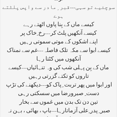
سوچئیے تو سہی---قبر ِمادر سے واپس پلٹتے
ہوے
کیسے ماں کے بِنا پاوں اٹھتے رہے
کیسے آنکھیں پلٹ کر---رخ ِخاک پر
اپنے اشکوں کے موتی سموتی رہیں
کیسے ابوا سے مکہ تلک فاصلہ---غم سے نمناک
آنکھوں میں کٹتا رہا
ماں کے بِن پہلی شب کی وہ تنہائیاں---کیسے
تاروں کو تکتے گزرتی رہیں
اور ابوا میں پھر تربت ِپاک کو---دیکھنے کی تڑپ
دست ِ صبرورضا میں سسکتی رہی
تین دن تک بدن میں غموں سے بخار
صبر ِ پدر ِعلی آزماتارہا---باپ ، بھائی ، بہن نہ