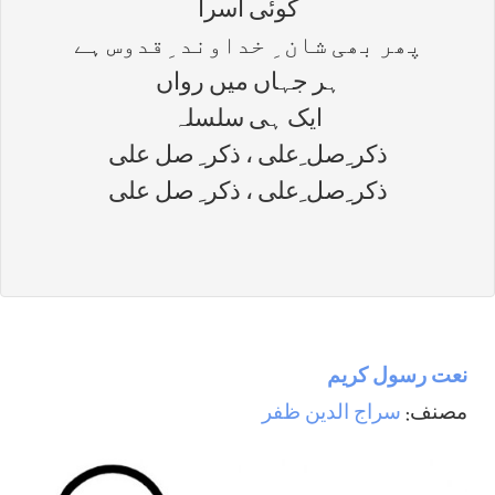
کوئی آسرا
پھر بھی شان ِ خداوند ِقدوس ہے
ہر جہاں میں رواں
ایک ہی سلسلہ
ذکر ِصل ِعلی ، ذکر ِ صل علی
ذکر ِصل ِعلی ، ذکر ِ صل علی
نعت رسول كريم
مصنف:
سراج الدين ظفر