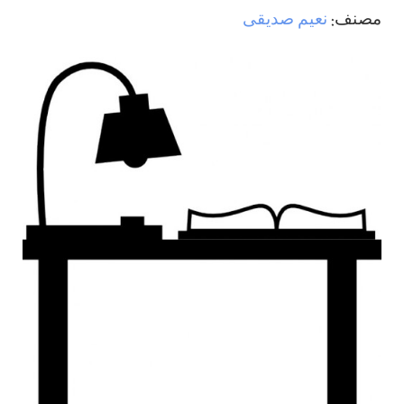
مصنف:
نعيم صديقی