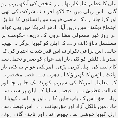
بیان کا عظیم شاہکار تھا۔ ہر شخص کی آنکھ پرنم ہو
گئی۔ اس ریلی میں ۳۰ لاکھ افراد نے شرکت کی تھی
اور کہا جاتا ہے کہ ماضی قریب میں انسانوں کا اتنا بڑا
اجتماع دیکھنے میں نہیں آیا۔ ادھر امریکا میں بھی عوام
ہر روز غیر معمولی مظاہروں کے ذریعے حکومت پر
مسلسل دباؤ ڈالتے رہے کہ ایلن کو کیوبا ہرگز نہ بھیجا
جائے۔ اس نزاعی تکرار نے اس قدر شدت اختیار کی کہ
صدر بل کلنٹن کو کئی بار اپنے عوام کو صبر و تحمل سے
کام لینے کی اپیل کرنی پڑی۔ امریکی عوام نے کئی بار
وائٹ ہاؤس کا گھیراؤ کیا۔ دھرنے دیے۔ قصہ مختصر یہ
کہ معاملہ امریکا کی سپریم کورٹ تک جا پہنچا اور
عدالت عظمیٰ نے یہ فیصلہ سنایا کہ ایلن پر سب سے
زیادہ حق اس کے باپ جاین کا ہے اور وہ اسے کیوبا لے
جانے میں بالکل آزاد اور حق بجانب ہے۔ اس فیصلے سے
اہل کیوبا خوشی سے جھوم اٹھے اور ناچتے گاتے ہوئے