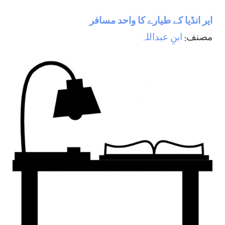
اير انڈيا كے طيارے كا واحد مسافر
مصنف:
ابنِ عبداللہ