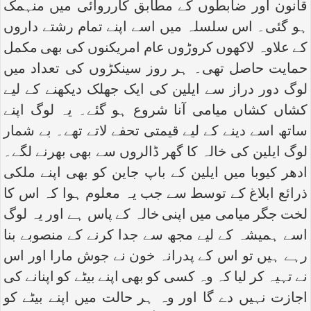
قانون اور ضابطوں کے مطابق کارروائی میں منہمک
ہو گئی۔ اس سلسلہ میں اسے اپنے تمام رشتے داروں
کے علاوہ لاکھوں کروڑوں عام امریکنوں کی بھی مکمل
حمایت حاصل تھی۔ ہر روز سینکڑوں کی تعداد میں
لوگ دور دراز سے ایلین کی ایک جھلک دیکھنے کے لیے
کشاں کشاں میامی آنا شروع ہو گئے۔ یہ لوگ اپنے
ساتھ اسے دینے کے لیے قیمتی تحفے لاتے تھے۔ بے شمار
لوگ ایلین کی خالہ کا گھر ڈالروں سے بھی بھرنے لگے۔
ادھر کیوبا میں ایلین کے باپ جاین کو بھی اپنے ملکی
ذرائع ابلاغ کے توسط سے جب یہ معلوم ہوا کہ اس کا
لخت جگر میامی میں اپنی خالہ کے پاس ہے اور یہ لوگ
اسے ہمیشہ کے لیے مجھ سے جدا کرنے کے منصوبے بنا
رہے ہیں تو اس کے پدرانہ خون نے جوش مارا اور اس
نے تہیہ کر لیا کہ وہ کسی کو بھی اپنے بیٹے کو اپنانے کی
اجازت نہیں دے گا اور وہ ہر حالت میں اپنے بیٹے کو