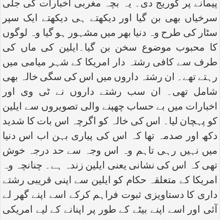
پیمانے پر کوریج دی۔ یہ بچہ مغربی اخبارات کی جلی
سرخیاں بھی بن گیا اور دیکھتے ہی دیکھتے ایک سپر
سٹار کی طرح وہ دنیا بھر میں مشہور ہو گیا وہ لوگوں
کا محبوب موضوع سخن بن گیا۔ایلین کی ماں کی
طرف سے کافی رشتہ دار امریکا کے شہر میامی میں
رہتے تھے۔ ان رشتہ داروں میں اس کی سگی خالہ بھی
شامل تھی۔ ان سب رشتے داروں نے ٹی وی اور
اخبارات میں بے حساب چھپنے والی تصویروں سے ایلین
کو پہچان لیا۔ اس کی خالہ کو اگرچہ اس بات کا شدید
دکھ اور صدمہ تھا کہ اس کی پیاری بہن اب اس دنیا
میں نہیں رہی تاہم وہ اس وجہ سے حد درجہ خوش
تھی کہ اس کی نشانی یعنی ایلین زندہ ہے۔ چنانچہ وہ
امریکا کے متعلقہ حکام کو ایلین سے اپنی قریبی رشتے
داری کا دستاویزی ثبوت فراہم کرکے اسے اپنے گھر لے
آئی اور اسے اپنے بیٹے کے طور پر اپنانے کے لیے امریکی