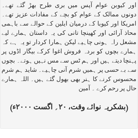
اور کیوبن عوام آپس میں بری طرح بھڑ گئے تھے۔
دونوں ممالک کے عوام کو بچے کے مفادات عزیز تھے۔
امریکا اور کیوبا کے درمیان ایلین کے حوالے سے باہمی
محاذ آرائی اور کھینچا تانی کی یہ داستان ہمارے لیے
مشعل راہ ہونی چاہیے لیکن ہمارا کردار تو یہ ہے کہ
ہمارے بچوں کو بردہ فروش اغوا کرکے بیگار اڈوں پر
پہنچا دیتے ہیں اور ہم ٹس سے مس نہیں ہوتے۔ بچوں
سے بے حسی پر ہمیں شرم آنی چاہیے۔ شاید ہم شرم
محسوس کرنے کا ہنر بھی بھول گئے ہیں۔ اللہ ہمارے
حال پر رحم کرے ۔ آمین
(بشکریہ نوائے وقت، ۲۰؍ اگست ۲۰۰۰ء)