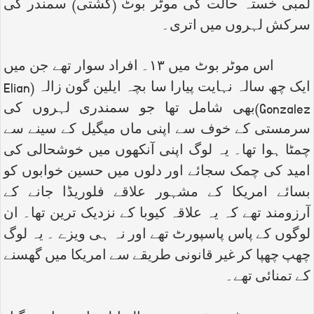
لمبی خستہ حالت کی موٹر بوٹ (کشتی) سمندر کی
سرکش لہروں میں اتری۔
اس موٹر بوٹ میں ۱۳۔ افراد سوار تھے جن میں
ایک چھ سالہ نہایت پیارا سا بچہ ایلین گون زالہ (
Elian
Gonzalez
)بھی شامل تھا جو سمندری لہروں کی
سرمستی کے خوف سے اپنی ماں میگیل کے سینے سے
چمٹا ہوا تھا۔ یہ لوگ اپنی آنکھوں میں خوشحالی کی
امید کی چمک سجائے اور دلوں میں حسین خوابوں کو
بسائے امریکا کے مشہور علاقے فلوریڈا جانے کے
آرزومند تھے کہ یہ علاقہ کیوبا کے نزدیک ترین تھا۔ ان
لوگوں کے پاس پاسپورٹ تھے اور نہ ہی ویزے ۔ یہ لوگ
چھپ چھپا کر غیر قانونی طریقے سے امریکا میں گھسنے
کے تمنائی تھے۔