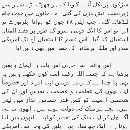
سڑکوں پر نکل آئے۔ کیوبا کے ہر چھوٹے بڑے شہر میں
زبردست آتش بازی کی گئی۔ مے خانوں میں خوب جام
لنڈھائے گئے۔ جب ایلن ۲۸ جون کو ہوانا ایئرپورٹ پر
اترا تو اس کا ایک قومی ہیرو کے طور پر فقید المثال
استقبال کیا گیا۔ اس قسم کا استقبال آج تک امریکی
صدر اور ملکہ برطانیہ کے حصہ میں بھی نہیں آیا۔
اس واقعہ سے جہاں اس بات پہ ایمان و یقین
بڑھتا ہے کہ جسے اللہ رکھے اسے کون چکھے وہیں یہ
بھی پتا چلتا ہے کہ زندہ قومیں اپنے افراد اور خصوصأً
اپنے بچوں کی عظمت و عصمت ، تقدس اور ان کی
شخصی اہمیت کو کس قدر حساس انداز میں لیتی
ہیں۔ بچے ہر ملک کی دولت ہوتے ہیں۔ انھوں نے ہی
آگے چل کر اپنے ملک کی تقدیر کو اپنے ہاتھوں میں لینا
ہوتا ہے۔ ایک چھ سالہ بچہ ایلین کی وجہ سے امریکی