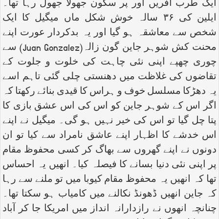
ایک طرب آفریں اور پر سکون جھولا جھول رہا تھا۔
ایلین کی ۳۶ سالہ خوش شکل ماں میگیل کا ایک
شخص سے معاشقہ ہو گیا اور یہ بدکردار عورت اپنے
محنت کش شوہر جاین گون زالہ(
Juan Gonzalez
) سے
چوری چھپے اپنی نئی چاہت کی خلوت و جلوت کے
تقاضوں کی غلاظت میں دھنستی چلی گئی تاہم اسے
یہ دھڑکا مسلسل خوف و ہراس کا قیدی بنائے رکھتا کہ
اگر اس کے شوہر جاین کو اس کی اس عشق بازی کا
پتا چل گیا تو اس کی خیر نہیں ہو گی۔ میگیل نے اپنے
اس خدشے کا اظہار اپنے عاشق نامراد سے کیا تو ان
دونوں نے اپنے گھروں سے بھاگ کر کسی محفوظ مقام
پر اپنی نئی دنیا بسانے کا فیصلہ کیا۔ انھیں یہ احساس
تھا کہ انھیں یہ محفوظ مقام کیوبا میں تو ملنے سے رہا
کہ جاین انھیں ڈھونڈ نکالنے میں کامیاب ہو سکتا تھا۔
چنانچہ انھوں نے رازدارانہ انداز میں امریکا جا کر آباد