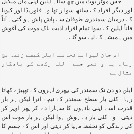
جس موٹر بوٹ میں چھ سالہ ایلین اپنی ماں میگیل
اور دیگر افراد کے ساتھ سوا ر تھا وہ فلوریڈا اور کیوبا
کے درمیان سمندری طوفان سے پاش پاش ہو گئی۔ آناً
فاناً ایلین کے سوا تمام افراد اذیت ناک موت کی آغوش
میں ہمیشہ کے لیے سو گئے۔
اس جان لیوا سانحہ سے ایلن کیسے زندہ بچ
رہا۔ یہ واقعی جسے اللہ رکھے کی یادگار
مثال ہے
ایلن دو دن تک سمندر کی بپھری لہروں کے تھپیڑے کھاتا
رہا۔ کئی بار سطح سمندر کے نیچے اترا لیکن ہر بار
قدرت اسے اپنی بانہوں کا سہارا دے کر پھر اوپر کر
دیتی۔ وہ کئی بار بے ہوش ہوا لیکن ہر بار موت اس
کی زندگی کو تحفظ مہیا کر دیتی اور اس کے جسم کا