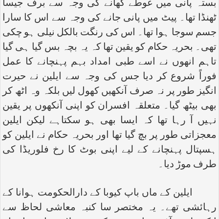
بستہ پانی میں غوطے کھانے کی وجہ سے برف جیسا
ٹھنڈا تھا۔ پیٹ میں پانی جانے کی وجہ سے اس کا سارا
جسم سوجا ہوا تھا۔ اس کی رنگت بالکل نیلی ہو چکی
تھی۔ بحریہ حکام کو یقین تھا کہ یہ بچہ بس گیا ہی گیا
تاہم انھوں نے اسے طبی امداد بہم پہنچانے کا عمل
فوراً شروع کر دیا جس کی وجہ سے ایلین نے حیرت
انگیز طور پر نہ صرف آنکھیں کھول لیں بلکہ وہ اٹھ کر
بھی بیٹھ گیا۔ متعلقہ افسران کو اپنی آنکھوں پر یقین
نہیں آ رہا تھا کہ ایسا بھی ہو سکتاہے لیکن ایلین
معجزاتی طور پر بچ گیا تھا اور بحریہ حکام نے ایلین کو
ہسپتال پہنچانے کے لیے اپنی بوٹ کا رخ فلوریڈا کی
طرف موڑ دیا۔
ایلین کے ماں باپ کیوبا کے دارالحکومت ہوانا کے
رہائشی تھے۔ یہ مختصر سا کنبہ معاشی لحاظ سے