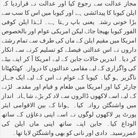
مجاز عدالت سے رجوع کیا اور عدالت نے قراردیا کہ
ایلن کیوبا کا پیدائشی ہے اور کیوبا میں اس کا سب سے
بڑا خونی رشتہ یعنی باپ رہتا ہے۔ لہٰذا ایلن کوفی
الفور کیوبا بھیجا جائے لیکن امریکی عوام اور بالخصوص
امریکا میں مقیم ایلن کے ماں کی طرف سے تمام رشتے
داروں نے اس عدالتی فیصلے کو تسلیم کرنے سے انکار
کر دیا۔ اندریں حالات جاین کے لیے امریکا آ کر اپنے بیٹے
کی واگزاری کے لیے مقامی عدالتوں کا دروازہ کھٹکھٹانا
ناگزیر ہو گیا۔ کیوبا کے عوام نے اس کے لیے ایک جہاز
چارٹر کیا اور امریکا میں طعام و قیام اور مقدمہ لڑنے
کے لیے اسے لاکھوں ڈالروں سے لاد کر بڑے شاہانہ انداز
میں واشنگٹن روانہ کیا۔ ہوانا کے بین الاقوامی ایئر
پورٹ پر لاکھوں لوگوں نے اسے اپنی دعاؤں کے ساتھ
الوداع کیا۔ جاین اپنے ساتھ اپنی ماں ایلن کی
عمررسیدہ دادی اور نانی کو بھی واشنگٹن لایا تھا۔