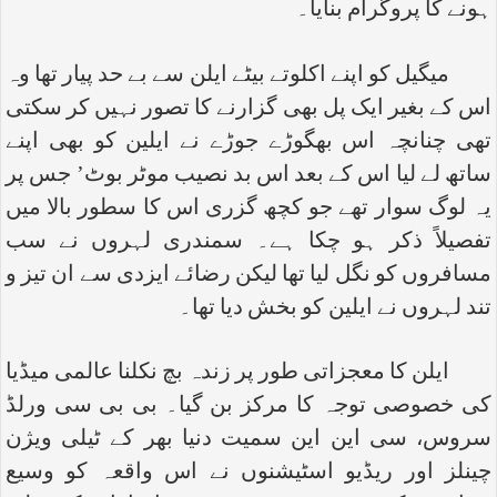
ہونے کا پروگرام بنایا۔
میگیل کو اپنے اکلوتے بیٹے ایلن سے بے حد پیار تھا وہ
اس کے بغیر ایک پل بھی گزارنے کا تصور نہیں کر سکتی
تھی چنانچہ اس بھگوڑے جوڑے نے ایلین کو بھی اپنے
ساتھ لے لیا اس کے بعد اس بد نصیب موٹر بوٹ’ جس پر
یہ لوگ سوار تھے جو کچھ گزری اس کا سطور بالا میں
تفصیلاً ذکر ہو چکا ہے۔ سمندری لہروں نے سب
مسافروں کو نگل لیا تھا لیکن رضائے ایزدی سے ان تیز و
تند لہروں نے ایلین کو بخش دیا تھا۔
ایلن کا معجزاتی طور پر زندہ بچ نکلنا عالمی میڈیا
کی خصوصی توجہ کا مرکز بن گیا۔ بی بی سی ورلڈ
سروس، سی این این سمیت دنیا بھر کے ٹیلی ویژن
چینلز اور ریڈیو اسٹیشنوں نے اس واقعہ کو وسیع