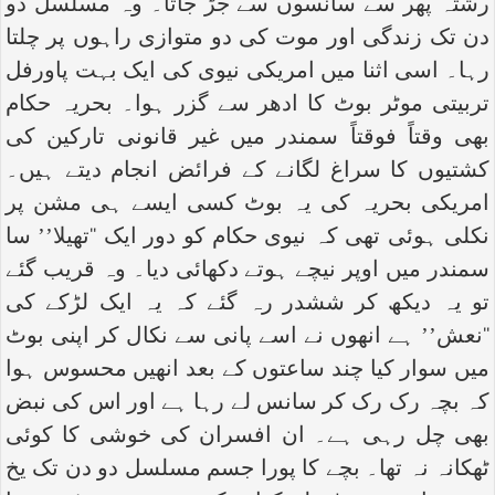
رشتہ پھر سے سانسوں سے جڑ جاتا۔ وہ مسلسل دو
دن تک زندگی اور موت کی دو متوازی راہوں پر چلتا
رہا۔ اسی اثنا میں امریکی نیوی کی ایک بہت پاورفل
تربیتی موٹر بوٹ کا ادھر سے گزر ہوا۔ بحریہ حکام
بھی وقتاً فوقتاً سمندر میں غیر قانونی تارکین کی
کشتیوں کا سراغ لگانے کے فرائض انجام دیتے ہیں۔
امریکی بحریہ کی یہ بوٹ کسی ایسے ہی مشن پر
نکلی ہوئی تھی کہ نیوی حکام کو دور ایک ‘‘تھیلا’’ سا
سمندر میں اوپر نیچے ہوتے دکھائی دیا۔ وہ قریب گئے
تو یہ دیکھ کر ششدر رہ گئے کہ یہ ایک لڑکے کی
‘‘نعش’’ ہے انھوں نے اسے پانی سے نکال کر اپنی بوٹ
میں سوار کیا چند ساعتوں کے بعد انھیں محسوس ہوا
کہ بچہ رک رک کر سانس لے رہا ہے اور اس کی نبض
بھی چل رہی ہے۔ ان افسران کی خوشی کا کوئی
ٹھکانہ نہ تھا۔ بچے کا پورا جسم مسلسل دو دن تک یخ