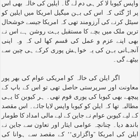
واپس کیوبا لا کر ہی دم لے گا۔ ایلین کی خالہ بھی اس
پر اڑ گئی کہ اس کی بہن میگیل امریکا میں ایلین کو
سیٹل کرنے کی آرزومند تھی کہ امریکا جیسے خوشحال
ترین ملک میں بچے کا مستقبل بہت روشن ہے اس نے
بھی اپنے عزم و عمل کی قسم کھا لی کہ وہ اپنی
آنجہانی بہن کی یہ خواہش پوری کرکے ہی چین سے
بیٹھے گی۔
اگر ایلن کی خالہ کو امریکی عوام کی بھر پور
معاونت اور سرپرستی حاصل تھی تو اس کے باپ کے
پیچھے بھی کیوبا کی پوری قوم تھی۔ ہر کیوبن کا یہی
مطالبہ تھا کہ ایلن کو کیوبا واپس لایا جائے۔ اس مقصد
کے لیے کیوبن عوام نے جاین کے لیے مالی امداد کا طومار
باندھ دیا۔ چنانچہ عوامی ایثار اور تعاون سے جاین نے
ایلن کی امریکا ‘‘واگزاری’’ کے مقصد سے ہوانا کی