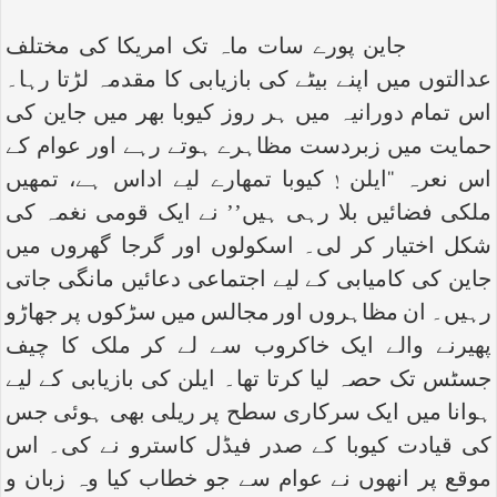
جاین پورے سات ماہ تک امریکا کی مختلف
عدالتوں میں اپنے بیٹے کی بازیابی کا مقدمہ لڑتا رہا۔
اس تمام دورانیہ میں ہر روز کیوبا بھر میں جاین کی
حمایت میں زبردست مظاہرے ہوتے رہے اور عوام کے
اس نعرہ ‘‘ایلن ! کیوبا تمھارے لیے اداس ہے، تمھیں
ملکی فضائیں بلا رہی ہیں’’ نے ایک قومی نغمہ کی
شکل اختیار کر لی۔ اسکولوں اور گرجا گھروں میں
جاین کی کامیابی کے لیے اجتماعی دعائیں مانگی جاتی
رہیں۔ ان مظاہروں اور مجالس میں سڑکوں پر جھاڑو
پھیرنے والے ایک خاکروب سے لے کر ملک کا چیف
جسٹس تک حصہ لیا کرتا تھا۔ ایلن کی بازیابی کے لیے
ہوانا میں ایک سرکاری سطح پر ریلی بھی ہوئی جس
کی قیادت کیوبا کے صدر فیڈل کاسترو نے کی۔ اس
موقع پر انھوں نے عوام سے جو خطاب کیا وہ زبان و