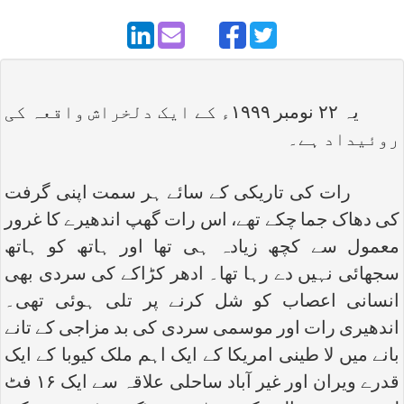
یہ ۲۲ نومبر ۱۹۹۹ء کے ایک دلخراش واقعہ کی
روئیداد ہے۔
رات کی تاریکی کے سائے ہر سمت اپنی گرفت
کی دھاک جما چکے تھے، اس رات گھپ اندھیرے کا غرور
معمول سے کچھ زیادہ ہی تھا اور ہاتھ کو ہاتھ
سجھائی نہیں دے رہا تھا۔ ادھر کڑاکے کی سردی بھی
انسانی اعصاب کو شل کرنے پر تلی ہوئی تھی۔
اندھیری رات اور موسمی سردی کی بد مزاجی کے تانے
بانے میں لا طینی امریکا کے ایک اہم ملک کیوبا کے ایک
قدرے ویران اور غیر آباد ساحلی علاقہ سے ایک ۱۶ فٹ