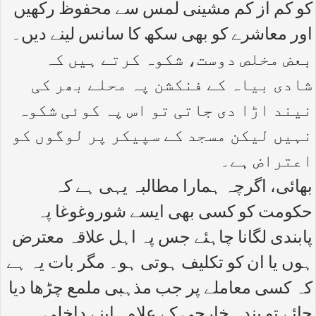
کو کم از کم مشینی لمس سے محفوظ رکھیں
اور معاشرے کو بھی سکھ کا سانس لینے دیں۔
بعض مخلص دوست، شکوہ کرتے ہیں کہ
شادی بیاہ کے فنکشن پہ محلے بھر کی
نیند اڑا دی جاتی تو اس پہ کوئی شکوہ
نہیں لیکن مسجد کے سپیکر پر لوگوں کو
اعتراض ہے۔
بھائی، اگرچہ ہمارا مطالبہ یہی ہے کہ
حکومت کو کسی بھی ایسے شوروغوغا پہ
پابندی لگانا چاہئے جس پہ اہل علاقہ معترض
ہوں یا ان کو تکلیف ہوتی ہو۔ مگر بات یہ ہے
کہ کسی معاملے پر جب مذہبی ملمع چڑھا دیا
جائے تو بندہ خارجی کے علاوہ اپنے داخلی