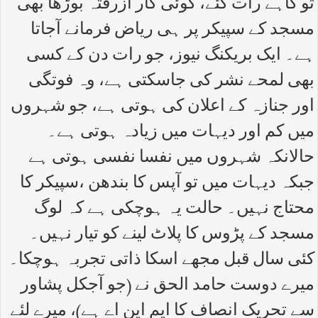
تو گاہے رات گئے، کوئی کار ازرفتہ بوڑھا بھی
مسجد کے سپیکر پر ہی ریاض فرمانے آجاتا
ہے۔ ایک بریکنگ نیوز، جو رات دن کے کسی
بھی لمحے نشر کی جاسکتی ہے، وہ فوتگی
اور جنازہ کے اعلان کی ہوتی ہے، جو شہروں
میں کم اور دیہات میں زیادہ ہوتی ہے۔
حالانکہ شہروں میں نفسا نفسی ہوتی ہے
جبکہ دیہات میں تو آپس کا بندھن ،سپیکر کا
محتاج نہیں۔ حالت یہ ہوچکی ہے کہ لوگ
مسجد کے پڑوس کا پلاٹ لینے کو تیار نہیں۔
کئی سال قبل مجھے اسکا ذاتی تجربہ ہوچکا۔
میرے دوست حامد الحق نے (جو آجکل پشاور
سے تحریک انصاف کا ایم این اے ہے)، میرے لئے