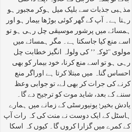
مذہبی جذبات سے بلیک میل ہوکر مجبور ہو
رہتا ہے۔ آپ کے گھر کوئی بوڑھا بیمار ہو اور
ہمسائے میں پرشور موسیقی چل رہی ہو تو
اسے منع کیا جاسکتا ہے۔ مگر ہمسائے میں
مولوی ‘‘ٹوکہ’’ کی ولولہ انگیز خطابت چل
رہی ہو تو اسے منع کرنا، خود بیمار کو بھی
احساس گناہ میں مبتلا کرتا ہے اوراگر منع
کرنے کی جرات کر بھی لے، تو جوابی وعظ
سننے کے بعد، شاید موت کو ترجیح دے گا۔
یادش بخیر! یونیورسٹی کے زمانے میں ہمارے
ہاسٹل کے ایک دوست نے منت کی کہ رات آپ
کے کمرے میں گزارا کروں گا۔ کیوں کہ اسکا