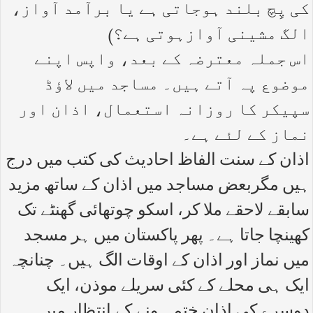
کی پِچ بلند ہوجاتی ہے یا برآمد آواز،
الگ مشینی آوازہوتی ہے؟)
اس جملہ معترضہ کے بعد، واپس اپنے
موضوع پہ آتے ہیں۔ مساجد میں لاؤڈ
سپیکر کا روزانہ استعمال، اذان اور
نماز کے لئے ہے۔
اذان کے سنت الفاظ احادیث کی کتب میں درج
ہیں مگربعض مساجد میں اذان کے ساتھ مزید
سابقے لاحقے ملا کر، اسکو چوتھائی گھنٹے تک
کھینچا جاتا ہے۔ پھر پاکستان میں ہر مسجد
میں نماز اور اذان کے اوقات الگ ہیں۔ چنانچہ
ایک ہی محلے کے کئی سریلے موذن، ایک
دوسرے کی اذان ختم ہونے کے انتظار میں