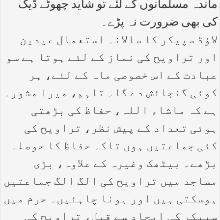
ماندہ مسلمانوں کے لئے تو شاید چھوٹے ڈیک
کی بھی ضرورت نہ پڑے۔
لاؤڈ سپیکر کا سالانہ استعمال عیدین
اور تراویح کی نماز کے لئے ہوتا ہے سو
عبادت کے اس خصوصی ماہ کے لئے، ہر
کوئی گنجائش دے گا۔ تاہم، میرا مشورہ
ہے کہ ماشاء اللہ، حفاظ کی بڑھتی
ہوئی تعداد کے پیش نظر، تراویح کی
کئی جماعتیں ہوں تاکہ حفاظ کا حوصلہ
بڑھے۔ بیٹھک وغیرہ کے علاوہ، بڑی
مساجد میں تراویح کی الگ الگ جماعتیں
ہوسکتی ہیں اور ہونا چاہئیں۔ حرم میں
سپیکر کی ایجاد سے قبل، تراویح کی