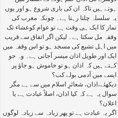
ہوتے ہیں تاکہ ان کی باری شروع ہو اور یوں
یہ سلسلہ چلتا رہتا ہے۔ چونکہ مغرب کی
نماز کا ایک ہی وقت ہے تو عوام کوعشاء تک
وقفہ مل سکتا ہے۔ لیکن اگر اتفاق سے قریب
میں اہل تشیع کی مسجد ہو تو اس وقفہ میں
ایک اور طویل اذان میسر آجاتی ہے۔ وہ جو
کہتے ہیں کہ اذان ہو تو خاموش ہو جاؤ پر
ایسے میں آدمی بولے کب؟
دیکھئے،اذان، شعائرِ اسلام میں سے ہے مگر
سوال یہ ہے کہ کیا اذان، اصلاً عبادت ہے یا
اعلان؟
اگر یہ عبادت ہے تو پھر زیادہ سے زیادہ لوگوں