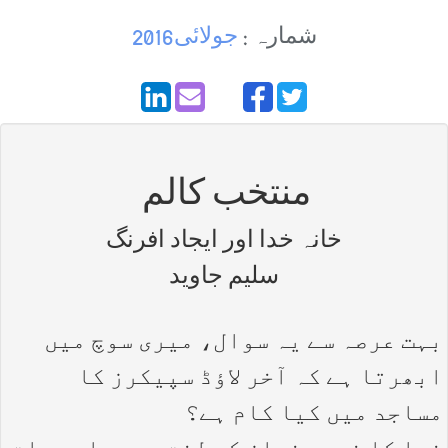
شمارہ :
جولائی2016
منتخب کالم
خانہ خدا اور ایجاد افرنگ
سلیم جاوید
بہت عرصہ سے یہ سوال، میری سوچ میں
ابھرتا ہے کہ آخر لاؤڈ سپیکرز کا
مساجد میں کیا کام ہے؟