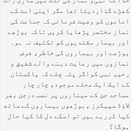
خدا کا نبی، نماز کی لذت میں ساری رات
کھڑے گذاردیتا تھا مگر اپنی امت کے
اماموں کو وصیت فرمائی کہ جماعت کی
نماز مختصر پڑھایا کریں تاکہ بوڑھے
اور بیمار مقتدیوں کو تکلیف نہ ہو۔
بوڑھے اور بیماروں کی خاطر، فرض
نمازوں میں رعایت دینے والے شفیق و
رحیم نبی کواگر پتہ چلے کہ پاکستان
کے ایک ایک محلے موجود، چار چار
مساجد جن کے میناروں پر نصب درجن بھر
لاؤڈ سپیکرز ،بوڑھوں بیماروں کے ساتھ
کیا کررہے ہیں تو اسکے دل کا کیا حال
ہوگا؟