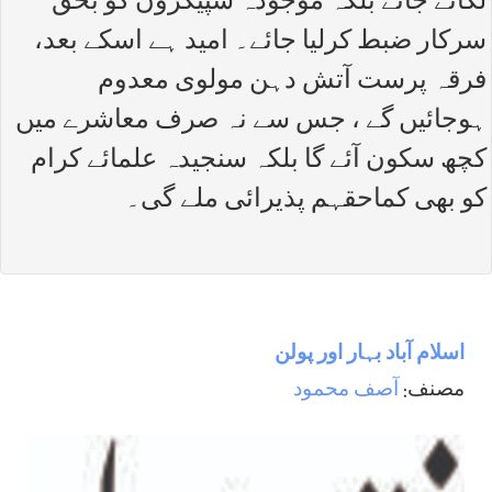
لگائے جائے بلکہ موجودہ سپیکروں کو بحق
سرکار ضبط کرلیا جائے۔ امید ہے اسکے بعد،
فرقہ پرست آتش دہن مولوی معدوم
ہوجائیں گے ، جس سے نہ صرف معاشرے میں
کچھ سکون آئے گا بلکہ سنجیدہ علمائے کرام
کو بھی کماحقہم پذیرائی ملے گی۔
اسلام آباد بہار اور پولن
مصنف:
آصف محمود