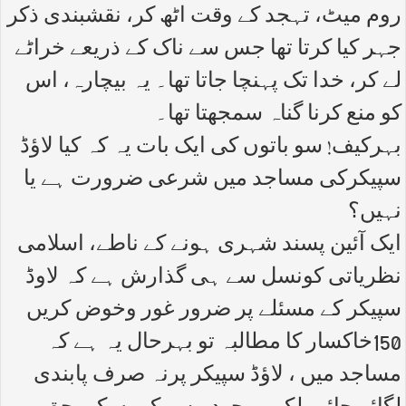
روم میٹ، تہجد کے وقت اٹھ کر، نقشبندی ذکر
جہر کیا کرتا تھا جس سے ناک کے ذریعے خراٹے
لے کر، خدا تک پہنچا جاتا تھا۔ یہ بیچارہ، اس
کو منع کرنا گناہ سمجھتا تھا۔
بہرکیف! سو باتوں کی ایک بات یہ کہ کیا لاؤڈ
سپیکرکی مساجد میں شرعی ضرورت ہے یا
نہیں؟
ایک آئین پسند شہری ہونے کے ناطے، اسلامی
نظریاتی کونسل سے ہی گذارش ہے کہ لاوڈ
سپیکر کے مسئلے پر ضرور غور وخوض کریں
150خاکسار کا مطالبہ تو بہرحال یہ ہے کہ
مساجد میں ، لاؤڈ سپیکر پرنہ صرف پابندی