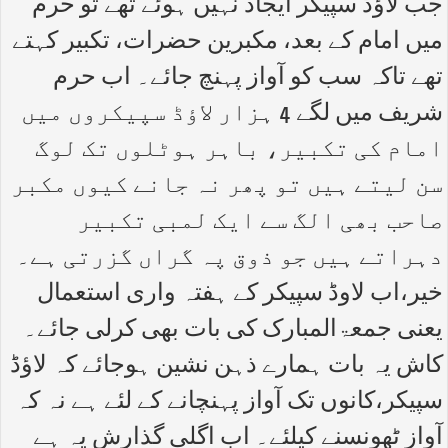
جب لاؤڈ سپیکر ایجاد نہیں ہوئے تھے تو حرم
میں امام کے بعد، مکبرین حضرات، تکبیر کہتے
تھے تاکہ سب کو آواز پہنچ جائے۔ اب حرم
شریف میں لگے 4 ہزار لاؤڈ سپیکروں میں
امام کی تکبیر، باہر ہوٹلوں تک لوگ
سن لیتے ہیں تو پھر نہ جانے کیوں مکبر
صاحب بھی الگ سے ایک لمبی تکبیر
دہراتے ہیں جو ذوق پہ گراں گزرتی ہے۔
خیر،اب لاوڈ سپیکر کے ہفتہ واری استعمال
یعنی جمعۃالمبارک کی بات بھی کرلی جائے۔
کاش یہ بات ہمارے ذہن نشین ہوجائے کہ لاؤڈ
سپیکر،کانوں تک آواز پہنچانے کے لئے ہے نہ کہ
آواز ٹھونسنے کیلئے۔ اب اگلی گذارش یہ ہے