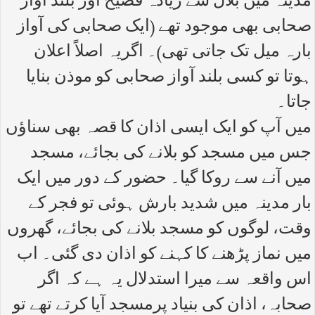
مدینہ میں بلال سے زیادہ فصیح اور بلند آواز
صحابی بھی موجود تھے (ایک صحابی کی آواز
بارہ میل تک جاتی تھی)۔ اگریہ اصلاً اعلان
ہوتا تو کسی بلند آواز صحابی کو موذن بنایا
جاتا۔
میں آپ کو ایک ایسی اذان کا قصہ بھی سناؤں
جس میں مسجد کو بلانے کی بجائے، مسجد
میں آنے سے روکا گیا۔ حضور کے دور میں ایک
بار مدینہ میں شدید بارش ہوئی تو فجر کے
وقت، لوگوں کو مسجد بلانے کی بجائے، گھروں
میں نماز پڑھنے کا کہنے کو اذان دی گئی۔ اب
اس واقعہ سے میرا استدلال یہ ہے کہ اگر
صحابہ، اذان کی بنیاد پرمسجد آیا کرتے تھے تو