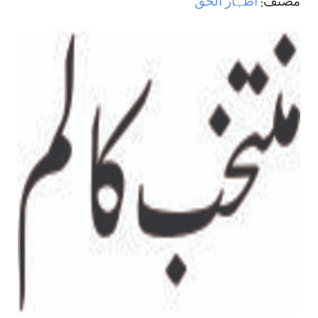
مصنف:
اظہار الحق