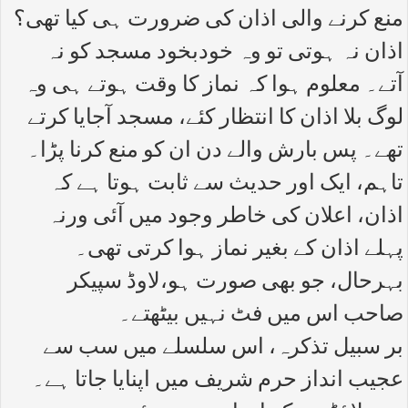
منع کرنے والی اذان کی ضرورت ہی کیا تھی؟
اذان نہ ہوتی تو وہ خودبخود مسجد کو نہ
آتے۔ معلوم ہوا کہ نماز کا وقت ہوتے ہی وہ
لوگ بلا اذان کا انتظار کئے، مسجد آجایا کرتے
تھے۔ پس بارش والے دن ان کو منع کرنا پڑا۔
تاہم، ایک اور حدیث سے ثابت ہوتا ہے کہ
اذان، اعلان کی خاطر وجود میں آئی ورنہ
پہلے اذان کے بغیر نماز ہوا کرتی تھی۔
بہرحال، جو بھی صورت ہو،لاوڈ سپیکر
صاحب اس میں فٹ نہیں بیٹھتے۔
بر سبیل تذکرہ، اس سلسلے میں سب سے
عجیب انداز حرم شریف میں اپنایا جاتا ہے۔