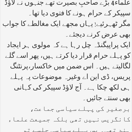
علماء4 بڑے صاحبِ بصیرت تھے جنہوں نے لاؤڈ
سپیکر کے حرام ہونے کا فتوی دیا تھا۔
مگر ٹھہرئیے! یہاں مجھے ایک مغالطے کا جواب
بھی عرض کرنے دیجئے۔
ایک پراپیگنڈہ چل رہا ہے کہ مولوی ہر ایجاد
کو پہلے حرام قرار دیا کرتے ہیں، پھر اسے گلے
لگالیتے ہیں۔ اس ضمن میں خاکسار،پرنٹنگ
پریس، ڈی این اے وغیرہ موضوعات پہ پہلے
ہی لکھ چکا ہے۔ آج لاؤڈ سپیکر کی کہانی
بھی سنتے جائیں۔
برصغیر کی پہلے سیاسی جماعت،
کانگریس نہیں تھی بلکہ جمیعت علماء
ہند تھی۔ پس پہلے سیاسی جلسے تو