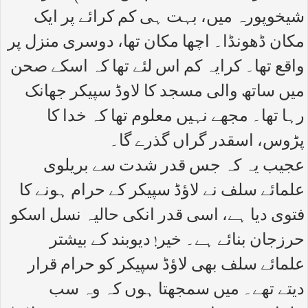
شیخوپورہ میں، بہت ہی کم کرائے پر ایک
مکان ڈھونڈا۔ اچھا مکان تھا، دوسری منزل پر
واقع تھا۔ کرایہ کم اس لئے تھا کہ اسکے صحن
میں ساتھ والی مسجد کا لاوڈ سپیکر جھانک
رہا تھا۔ مجھے نہیں معلوم تھا کہ خدا کا
پڑوس، اسقدر گراں گذرے گا۔
عجیب یہ کہ جس قدر شدت سے بریلوی
علمائے سلف نے لاؤڈ سپیکر کے حرام ہونے کا
فتوی دیا ہے، اسی قدر انکی حالیہ نسل اسکو
حرزجان بنائے ہے۔ خیر! دیوبند کے بیشتر
علمائے سلف بھی لاؤڈ سپیکر کو حرام قرار
دیتے تھے۔ میں سمجھتا ہوں کہ وہ سب