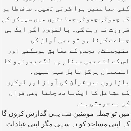
کئی جماعتیں ہوا کرتی تھیں۔ صاف ظاہر
کہ چھوٹی چھوٹی جماعتوں میں سپیکر کی
ضرورت نہ رہے گی۔ بالفرض، اگر ایک ہی
جماعت کرنا ہو تو بھی آواز کی
منیجمنٹ، مجمع کے مطابق ہوسکتی اور
اس کے لئے بھی مینار پہ لگے بھونپو کا
استعمال ہرگز قابل فہم نہیں۔
بازاروں میں قرآن کی آواز اور لوگوں
کے مشاغل کا ایک ساتھ چلنا بھی قرآن
کی بے حرمتی ہے۔
میں تو جملہ مومنین سے یہی گذارش کروں گا
کہ اپنی مساجد کو نہ سہی مگر اپنی عبادات