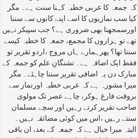
کہ جمعہ کا عربی خطبہ کہنا سنت ہے۔ مگر
کیا سب نمازیوں کا اسے اپنے کانوں سے سننا
اورسمجھنا بھی ضروری ہے؟ جب سپیکر نہیں
تھے تو ہزاروں کا مجمع، جمعہ کا خطبہ کیسے
سنتا تھا؟ پھرہمارے ہاں مروج ،اردو تقریر تو
فقط ایک اضافہ ہے۔ تشنگانِ علم کو جمعہ کے
مبارک دن یہ اضافی تقریر سننا چاہئے۔ مگر
میرا مشورہ ہے کہ عربی خطبہ اورنماز سے
بروقت فارغ ہوکر، چاہے عصر تک مولوی
صاحب تقریر کرتے رہیں اور سچے مسلمان
سنتے رہیں ،اس میں کوئی مضائقہ نہیں۔
البتہ میرا خیال ہے کہ جمعہ کے بعد، ان باقی