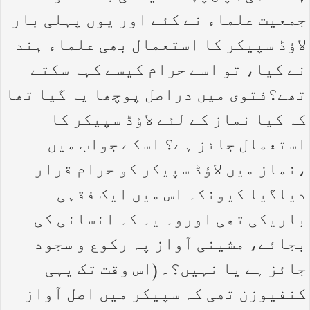
جمعیت علماء نے کئے اور یوں پہلی بار
لاؤڈ سپیکر کا استعمال بھی علماء ہند
نے کیا، تو اسے حرام کیسے کہہ سکتے
تھے؟فتوی میں دراصل پوچھا یہ گیا تھا
کہ کیا نماز کے لئے لاؤڈ سپیکر کا
استعمال جائز ہے؟ اسکے جواب میں
،نماز میں لاؤڈ سپیکر کو حرام قرار
دیاگیا کیونکہ اس میں ایک فقہی
باریکی تھی اوروہ یہ کہ انسانی کی
بجائے، مشینی آواز پہ رکوع و سجود
جائز ہے یا نہیں؟۔ (اس وقت تک یہی
کنفیوزن تھی کہ سپیکر میں اصل آواز