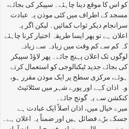
کو اس کا موقع دینا چاہئے۔ سپیکر کی بجائے،
مسجد کے اطراف میں کئی موذن یہ عبادت
سرانجام دیکر ثواب کمائیں۔ لیکن اگر یہ
اعلان ہے تو پھر ایسا طریقہ اختیار کرنا چاہئے
کہ کم سے کم وقت میں زیادہ سے زیادہ
لوگوں تک اعلان پہنچ جائے۔ پھر لاؤڈ سپیکر
کی بجائے جدید ٹیکنالوجی کو استعمال کرتے
ہوئے، مرکزی سطح پر ایک موذن مقرر ہو،
وہ اذان کہے اور پورے شہر میں سٹلائیٹ
کنکشن سے یہ گونج جائے۔
میرے خیال میں، اذان اصلاً ایک عبادت ہے
جسکے بڑے فضائل ہیں اور ضمناً یہ اعلان ہے۔