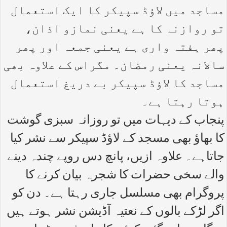
مساجد میں لاؤڈ سپیکر کا ایک استعمال
تو روازنہ کا ہے یعنی نمازو اذان،
پھر ہفتہ واری ہے یعنی جمعہ اور پھر
سالانہ یعنی رمضان۔ مگراس کے علاوہ بھی
مساجد کا لاؤڈ سپیکر بے دریغ استعمال
ہوتا رہتا ہے۔
پنجاب کے دیہات میں تو روزانہ سبزی گوشت
کا بھاؤ بھی مسجد کے لاؤڈ سپیکر سے نشر کیا
جاتاہے۔ علاوہ ازیں، پانچ دس روپے چندہ دینے
والے سخی حضرات کا شجرہ بیان کرنے کا
پروگرام بھی مسلسل جاری رہتا ہے۔ دن کو
اگر لڑکے بالوں کے نعتیہ آڈیشن نشر ہوتے ہیں