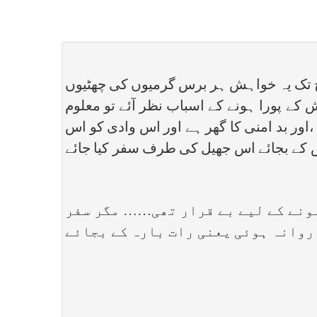
ج تک یہ خواہش ہر برس گرمیوں کی چھٹیوں
کے پورا ہونے کے اسباب نظر آئے تو معلوم
 ،اور بد امنی کا گھر ہے اور اس وادی کو اس
اس کے بجائے اس جھیل کی طرف سفر کیا جائے
ونے کے لیے بے قرار تھی…… مگر سفر
 روانہ ہوئی یعنی رات بارہ کے بجائے