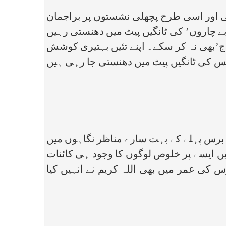
 اور اسی طرح پچھلی نشستوں پر براجمان
ے چاروں’ کی ٹانگیں پیٹ میں دھنستی رہیں
ج’بھی نہ کر سکے۔ اپنے تئیں بہتیری کوشش
جس کی ٹانگیں پیٹ میں دھنستی جا رہی ہیں
آٹھ برس پہلے کے بہت سارے مناظر نگاہوں میں
ں ایسے پر خلوص لوگوں کا وجود ہی کائنات
س کی عمر میں بھی اللہ کریم نے انہیں کیا