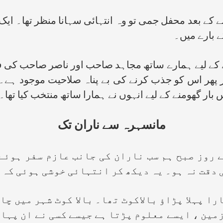
ے کے بعد محفل جمی تو وہ انتہائی سہانا منظر تھا۔ ای
 بارے میں۔
 لیے ہمارے ساتھ مجاہد صاحب اور ناصر صاحب کی فی
ھر اس کو جذب کرنے کی بے پناہ صلاحیت موجود ہے۔ د
س بار گھومنے کے لیے انہوں نے ہمارا ساتھ منتخب کیا تھا
مانسہرہ سے ناران تک
ز صبح ہم سب ناران کی جانب عازم سفر ہوئے۔ 
 دقت نہ ہو۔ یہ دیکھ کر انتہائی خوشی ہوئی کہ 
ہلا پڑاؤ بالاکوٹ تھا۔ بالا کوٹ شہر میں چار
مین ، ایسے معلوم پڑتا ہے جیسے کسی نے ان پہاڑ