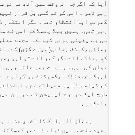
آیا کہ اگرچہ اس وقت میں آٹھ یا نو س
رہی تھی ۔ امی کو تو کسی پل قرار نہیں
گھر سراپا انتظار تھا۔ مگر انتظار طو
رہی تھی۔ ہمیں بہلا پھسلا کر امی نے س
سی بے یقینی ہوئی کیونکہ مجھے معلوم
بھائی ،کاشف بھائی( میرے کزن) کے ساتھ
کو بھاگے آئے مگر گھر آئے تو ابو پھر
توان کی رہی سہی ہمت بھی جاتی رہی۔ ک
ابوکا خوفناک ایکسیڈنٹ ہو گیا ہے ۔خی
کم ڈیڑھ سال پر محیط تھے جن ناخداؤں 
طرح ایک دوسرے آپریشن کے دوران میں 
یادگار ہے۔
رمضان المبارک کا آخری عشرہ بھی یا
رشید صاحب۔ میں ذرا سا ادھر کھسکتا ت