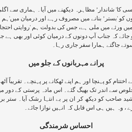
ا‘ شاندار’ مظاہرہ دیکھنے میں آیا۔ ہماری سے اگلی
 کو ‘بستر’ بنانے میں مصروف رہے اور درمیان میں‘ہم ب
میں ورثے میں ملی ہے، جس کی بدولت ہم ‘روایتی احتجا
 جائے کہ جناب آپ دونوں کے درمیان کوئی اور بھی ہے 
وتے جاگتے ہمارا سفر جاری رہا۔
پرانے مہربانوں کے جلو میں
تتام کو پہنچا اور ہم اپنے ٹھکانے پر پہنچے۔ تقریباً 
لوص سے اندر تک بھیگ گئے۔ اس مادہ پرستی کے دور می
ید صاحب کو دیکھ کر ان پر بے انتہا رشک آیا۔ ستر بر
 ، وہ ہیں ہی اس قابل کہ انہیں نوازا جائے۔
احساس شرمندگی