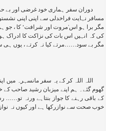
دوران سفر ہماری خود غرضی اور بے حسی ک
مسافر نہایت فراخدلی سے اپنی اپنی نشستوں
مگر برا ہو اس‘مروت اور شرافت’ کا ، جو ہ
کی کہ انہیں اس بات کی نزاکت کا ادراک ہو
مگر بے سود……مرتے کیا نہ کرتے ، یوں ہی س
اللہ اللہ کر کے یہ سفر مانسہرہ میں اپنے اخ
گھوم گئے۔ ہم اپنے میزبان رشید صاحب کے خ
کے باقی رہنے کا جواز بنتاہے ورنہ تو…… رش
خوب صحت سے نوازرکھا ہے اور کیوں نہ نوازے