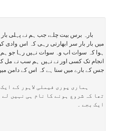
بارہ برس بیت چلے، جب ہم نے پہلی بار سو
میں بار بار سر ابھارتی رہی کہ اس وادی ک
ہوا کہ سوات اب وہ سوات نہیں رہا جو ہم نے د
انجام تک کسی اور نے نہیں ہم سب نے مل کر 
جس کے بارے میں سنا ہے کہ اس کے دامن میں
ہماری پوری فیملی لاہور کے ایک بس 
تھا کہ شروع ہونے کا نام ہی نہیں لے 
ایک بجے ۔