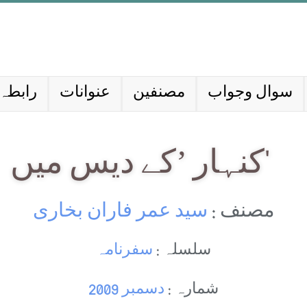
سوال وجواب
مصنفین
عنوانات
رابطہ 
‘کنہار ’کے دیس میں
مصنف :
سید عمر فاران بخاری
سلسلہ :
سفرنامہ
شمارہ :
دسمبر 2009