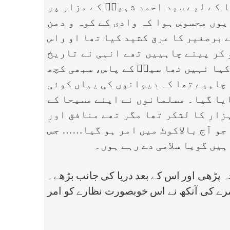
ا کے لیے سید احمد شہیدؒ کے مزار پر
یوں محسوس ہوا کہ وادی کے کوہ و دمن
 برصغیر کا عرق کشید کیا تھا او راس
و کر پینے چاہییں تھے انہی نے تاریخ
کیا نہیں تھا سیدؒ کے پاس، سبھی کچھ
 چاہیے تھا کہ دیوانوں کی یہاں کوئی
ایا گیا۔ مسلمانوں نے اپنے مسیحا کے
ہزار کا لشکر تھا مگر تھے منافق اور
 جو آج بالاکوٹ میں امر ہو گیا…… جس
یں گویا سلامی دے رہے ہوں۔
 پڑھی اور اس کے بعد دریا کی جانب بڑھے۔
مرے کی آنکھ نے اس خوبصورت نظارے کو امر