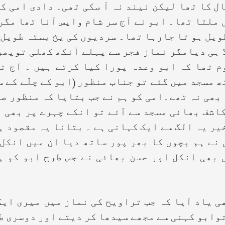
ال کا تھا لیکن نیند نہ آ سکی تھی۔ دادی امی ک
 ملتا تھا۔ ابو نے آج سر شام واپس آنا تھا مگر
یل ہو تا جارہا تھا۔ سردیوں کی یخ بستہ طویل 
لا ہی دیامگر نماز فجر سے پہلے آنکھ کھلی توپھ
 تھا کہ ابو وعدہ پورا کیا کرتے ہیں ۔ آج ت
 مسجد میں گئے تو جناب منظور (ابو کے چلّے کے س
 بھی نہ تھے۔امی کو ہم نے جب بتایا کہ منظور صا
اشف بھائی مسجد سے آئے تو انکے چہرے پر بھی 
ر یہ الگ سے ایک کہانی ہے ۔ بتانا یہ مقصود ہے
نے ہم بچوں کا بھر پور ساتھ دیا ان میں انکل
بھی انکل اور حسن بھائی نے جس طرح ابو کو ہ
د آیا کہ جب تراویح کی نماز میں میری ایک 
وابو کہنی سے مجھے سیدھا کر دیتے اور دوسری ط