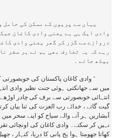
یہاں سے پریوں کے مسکن کی حامل واد
وادی ایک ہی ہے یعنی وادی کاغان جبکہ
دروازے سے گزر کر گھر یعنی وادی کاغا
رہے کہ یہ تعارف بھی ہم نے ہر سفر نا
بیٹھ جائے ۔
‘‘ وادی کاغان پاکستان کی خوبصورتی کا چ
انتہائی خوبصورتی سے برف کی چادر اوڑھے ہو
گیت گاتے ، خدائے رب العزت کی ثنا بیان کرت
آبشاریں ہر آنے والے سیاح کو اپنے سحر می
کھاتا جھومتا ہوا یخ پانی کا دریا، کنہار ،