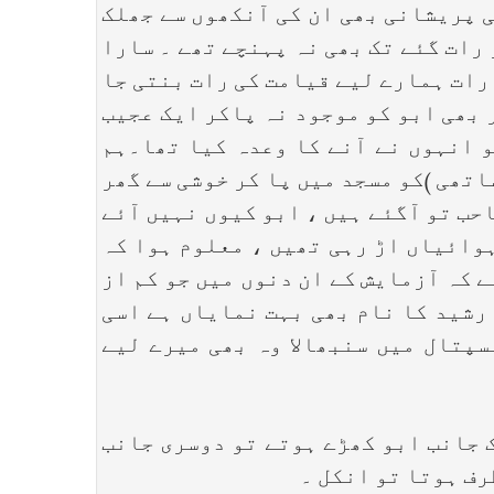
ی پریشانی بھی ان کی آنکھوں سے جھلک
 رات گئے تک بھی نہ پہنچے تھے ۔ سارا
رات ہمارے لیے قیامت کی رات بنتی جا
ر بھی ابو کو موجود نہ پاکر ایک عجیب
و انہوں نے آنے کا وعدہ کیا تھا۔ہم
اتھی )کو مسجد میں پا کر خوشی سے گھر
حب تو آگئے ہیں ، ابو کیوں نہیں آئے
ہوائیاں اڑ رہی تھیں ، معلوم ہوا کہ
 کہ آزمایش کے ان دنوں میں جو کم از
 رشید کا نام بھی بہت نمایاں ہے اسی
سپتال میں سنبھالا وہ بھی میرے لیے
جانب ابو کھڑے ہوتے تو دوسری جانب
رف ہوتا تو انکل ۔