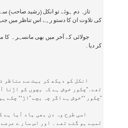
تازہ دم ہوئے تو انکل (رشید صاحب) سے ہلک
کی تلاوت ان کا دستو رہے اس تناظر میں جب خ
جولائی کے آخر میں بھی مانسہر ہ کا موسم
کر دیا۔
انکل کو دیکھ کر بہت سے مناظر ذہن م
تھے۔‘‘چکور خوش ہے کہ بچوں کو اڑنا آ
‘‘چکور ’’خوش ہے اگر چہ بچے ‘‘اڑ’’ چکے ہ
اسی طرح وہ دن بھی یاد آیا ہے کہ ج
لمبے ہو گئے تھے ۔ اور اس سار ے عرصے 