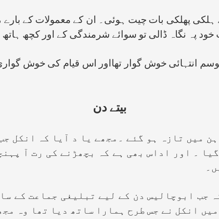
ی پھلکی بات چیت ہوئی۔ ان کے معمولات کے بارے میں در
ود پہ نگاہ ڈالی تو سوائے شرمندگی کے اور کچھ ہاتھ نہ
 انتہائی خوش گوار تھااور اس قیام کی خوش گواری 
بیتے دن
یں تازہ ہو گئے ۔مجھے یا د آیا کہ انکل جب ل
گیا ۔ اور اداس بھی ہے کہ بچھڑنے کی رت آ پہن
یں۔
ب ابوچالیس دن کے لیے تبلیغی جماعت کے ساتھ
میں انکل نے جس طرح ہمارا ساتھ دیا تھا وہ مجھے