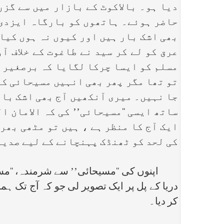
دیا ہو۔ بالاکوٹ کے بازار میں سے گزر
حاضر ہوئے۔ ہاتھوں کو بارگاہ ایزدی م
بھی اشک بار ہیں اور کیوں نہ ہوں کیا
عرق کو لے کر سید نے طاغوت کے خلاف آ
مسلم کو ایسا چرکا لگایا کہ برصغیر ک
تو تھا مگر پھر بھی انہیں مسیحائی کا
جا نہیں۔ میری آنکھیں آج بھی اشک بار
ساتھ ایسی ‘‘مسیحائی’’ کی کہ الامان 
ایک آج کا منظر ہے ، ہیں تو مٹھی بھر
کی لحد کو ٹھنڈک پہنچانے کے لیے صدیو
اپنوں کی ‘‘مسیحائی’’ سے شرمندہ، ‘‘مسیحا
دریا کے پل پر ایک تصویر لی جو کہ آج تک 
کر دیا۔