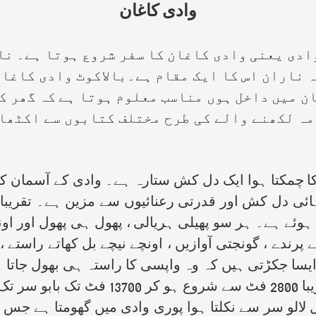
وادی کاغان
ی یعنی وادی کاغان کا سفر شروع ہوتا ہے۔ نار
 ناران اس کا ایک مقام ہے۔بالاکوٹ وادی کاغان 
ن میں داخل ہوں مناسب معلوم ہوتا ہے کہ گھر ک
مہ لکھنے والے کی طرح مختلف کتابوں سے اکٹھا
مکتا ہوا ایک دل کش ستارہ ہے۔ وادی کے آسمان کو 
ئے ہے۔ ہر سو پھیلی ہریالی ، پھول ہی پھول اور اونچے
ے پرندے ، گونجتی آوازیں ، اونچے نیچے بل کھاتے راستے 
ں ایسا جکڑتی ہیں کہ وہ واپسی کا راستہ ہی بھول جاتا
نہیں کر سکتے۔ وادی کاغان کی اونچائی تق
 جھیل لالو سر سے نکلتا ہوا پوری وادی میں گھومتا ہے 