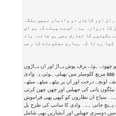
ان اور کاغان دو وادیاں نہیں بلکہ
کا دروازہ ہے ۔ اس سے پہلے کہ ہم اس
ے مکینوں کا تعارف بھی ہو جائے۔ یاد
 کیا ہے تا کہ ہماری معلومات کا رعب
چھوتے ہوئے برف پوش پہاڑ اور ان پہاڑوں
میں سے جھانکتی ہوئی جنت نظیر وادی انتہائی دل کش اور قدرتی رعنائیوں سے مزین ہے۔ تقریبا 800 مربع کلومیٹر میں پھیلی ہوئی یہ وادی
 اونچے درخت اور ان پر بیٹھے میٹھے میٹھے
، نیلگوں پانی کی جھیلیں اور چھن چھن کرتی
 ہے۔ سیاح ان نظاروں کو کبھی بھی فراموش
ریبا 2800 فٹ سے شروع ہو کر 13700 فٹ تک بابو سر تک پہنچ جاتی ہے۔ وادی کا سانپ کی طرح بل
جس میں دوسری جھیلیں اور آبشاریں بھی شامل