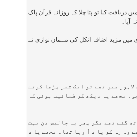
یافت کیا تو پتا چلا کہ روزانہ قرآن پاک
 آیا۔
میں مزید اضافہ انکل کی مہمان نوازی نے
اہور میں تھے تو ایک شعر پڑھا کرتے
چی۔ مجھے یہ دیکھ کر طمانیت ہوئی کہ
 گئے تھے مگر پھر یہ چالیس دن بہت
 رہ رہ کر یا د آ رہا تھا۔ مجھے یا د