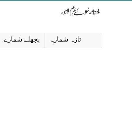
تازہ شمارہ
پچھلے شمارے