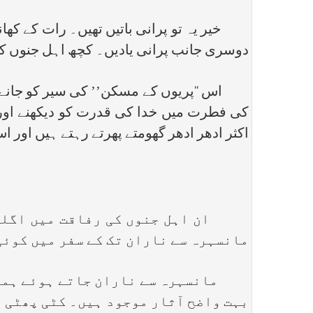
خیر یہ تو پرانی باتیں تھیں۔ رات کے کھان
دوسری جانب پرانی یادیں۔ کچھ اہل جنوں کے
اس ‘‘پریوں کے مسکن’’ کی سیر کو جانے کے
کی فطرت میں خدا کی قدرت کو دیکھنے اور پ
اکثر ادھر ادھر گھومتے پھرتے رہتے ہیں اور ا
ان اہل جنوں کی رفاقت میں اگلے رو
مانسہرہ سے ناران تک کے سفر میں کوئی
مانسہرہ سے ناران جاتے ہوئے ہمارا پ
بہت واضح آثار موجود ہیں۔ کٹی پھٹی ز