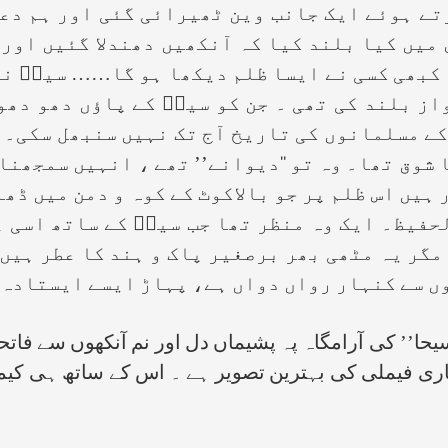
تے ہوئے ایک جانب وین ٹھیرائی گئی اور ہم دع
یں کیا بلند کیا کہ آنکھیں دھندلا گئیں اور 
 کبھی کسی نے ایسا ظلم دیکھا ہو گا…… سیدؒ نے
واز بلند کی تھی ۔ جن کو سیدؒ کے پاؤں دھو دھ
ے مسلمانوں کی تاریخ آج تک نہیں سنبھل سکی۔ 
 شوق تھا۔ وہ تو ‘‘دیوانے’’ تھے ، انہیں سمجھنا
 ہیں اس ظلم پر جو بالاکوٹ کے کوہ و دمن میں ڈھ
الحفیظ۔ ایک وہ منظر تھا جب سیدؒ کے ساتھ اسی 
 مگر یہ مٹھی بھر برصغیر پاک و ہند کا عطر ہیں
ں سے کنہار رواں دواں ہے، پہاڑ ایسے ایستادہ ہ
’’ کی آرامگاہ پہ پشیماں دل اور نم آنکھوں سے فاتحہ
ہماری فیملی کی بہترین تصویر ہے ۔ اس کے ساتھ ہی کی