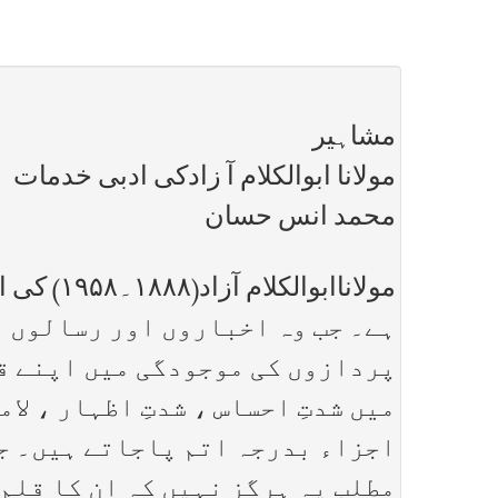
مشاہیر
مولانا ابوالکلام آ زادکی ادبی خدمات
محمد انس حسان
ہے۔ جب وہ اخباروں اور رسالوں م
پردازوں کی موجودگی میں اپنے قل
میں شدتِ احساس ، شدتِ اظہار ، ل
اجزاء بدرجہ اتم پاجاتے ہیں۔ جن
مطلب یہ ہرگز نہیں کہ ان کا قلم 