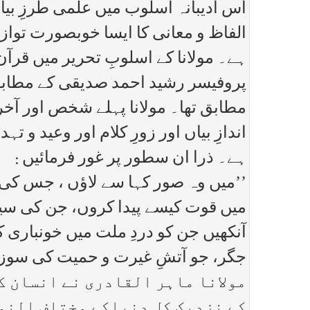
اس ادیبانہ اسلوب میں علمی طرزِ بیا
الفاظ و معانی کا ایسا خوبصورت توازن پ
ہے۔ مولانا کے اسلوبِ تحریر میں ق
پروفیسر رشید احمد صدیقی کے مطابق مول
مطابق تھا۔ مولانا پہلے شخص اور آخ
اندازِ بیاں اور زورِ کلام اور وعید و 
ہے۔ ذرا ان سطور پر غور فرمائیں :
’’میں وہ صور کہا سے لاؤں ، جس کی آ
میں قوت کیسے پیدا کروں، جن کی سین
آنکھیں جن کو دردِ ملت میں خونباری 
جگر، جو آتشِ غیرت و حمیت کی سوزش کے
مولانا ماہر القادری نے انسان ک
کے نزدیک کل دنیاکے مختلف النوع