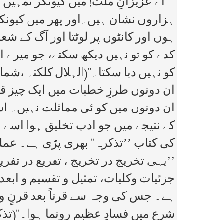
’’ اے عزیزانِ ملت! میں کیونکر تمہی
ہزاروں نشان ہیں۔اور پھر میں کیونکرا
ہوں اور کانٹوں پر لوٹتا اور آگ کے
کدے کو تو نہیں دیکھ سکتے، جو میرے 
کو نہیں دبا سکتا۔‘‘(الہلال کلکتہ ،شمارہ ۷جمادی الثانی۳۱
ان دونوں طرزِ خطبات میں ایک چیز قد
ان دونوں میں کو ئی مماثلت نہیں۔ اس 
کے نتیجے میں جو ادب تخلیق ہوا اسے مو
کی کتاب ’’تذکرہ‘‘ بھری پڑی ہے۔ عمل
’’یہی تخریج در تخریج ، تفریع در تفریع
جزئیات وکلیات، تمثیل و تقسیم و ابع
ہے۔ جس کی وجہ سے قرناً بعد قرنٍ و 
شرع میں فسادِ عظیم رونما ہوا۔‘‘(تذکرہ ،