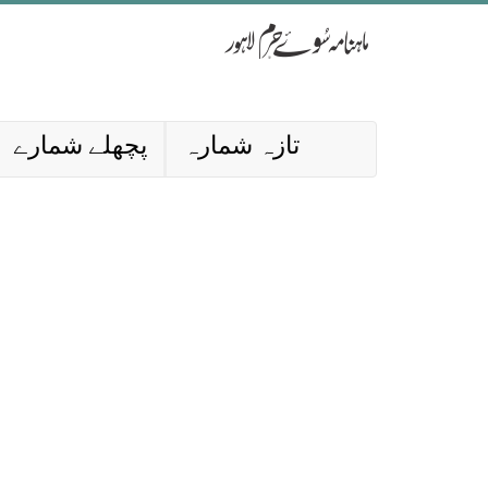
تازہ شمارہ
پچھلے شمارے