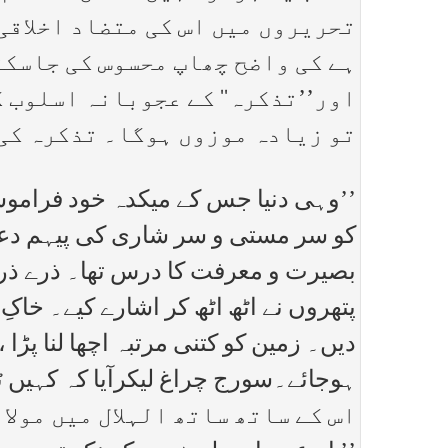
تحریروں میں اس کی متضاد اخلاقی
ہے کی واضح چھاپ محسوس کی جاسکتی
اور’’تذکرہ‘‘ کے عجوبانہ اسلوب 
تو زیادہ موزوں ہوگا۔ تذکرہ کی 
’’وہی دنیا جس کے میکدہ خود فراموشی
کو سر مستی و سر شاری کی پیہم دعوتی
بصیرت و معرفت کا درس تھا۔ ذرے ذرے ک
پتھروں نے اٹھ اٹھ کر اشارے کیے۔ خاکِ 
دیں۔ زمین کو کتنی مرتبہ اچھا لنا پڑا 
ہوجائے۔سورج چراغ لیکرآیا کہ کہیں ٹھو
اس کے ساتھ ساتھ الہلال میں مولان