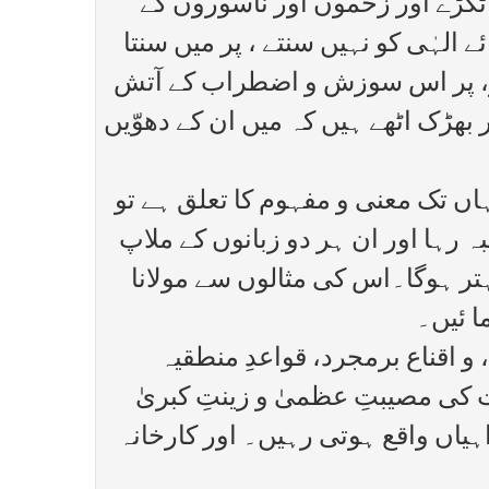
 ٹکڑے اور زخموں اور ناسوروں کے
الہٰی کو نہیں سنتے ، پر میں سنتا
 ہو، پر اس سوزش و اضطراب کے آتش
بھڑک اٹھے ہیں کہ میں ان کے دھوّیں
اں تک معنی و مفہوم کا تعلق ہے تو
ہ رہا اور ان ہر دو زبانوں کے ملاپ
بہتر ہوگا۔اس کی مثالوں سے مولانا
ا ئیں۔
 و اقناع برمجرد، قواعدِ منطقیہ
 کی مصیبتِ عظمیٰ و زینتِ کبریٰ
ہیاں واقع ہوتی رہیں۔ اور کارخانہ