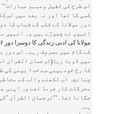
اس طرح کی ثقیل ومبہم عبارات’’ ت
کسی کا تھا اور نہ بعد میں اس کا
دور مولانا کے قلم کے شباب کا دو
انہوں نے چھوڑے ہیں وہ انہیں م
کے کام میں مصروف رہے۔ اس دور م
میں ڈوبا رہا(ترجمان القرآن اسی 
کا رخ خودبینی سے خدا بینی کی ط
چنانچہ اب لکھنے والے کے مخاطب 
محرکات کار فرما تھے وہ اپنی عز
جگانا تھا۔’’ترجمان القرآن ‘‘کی
ہے۔