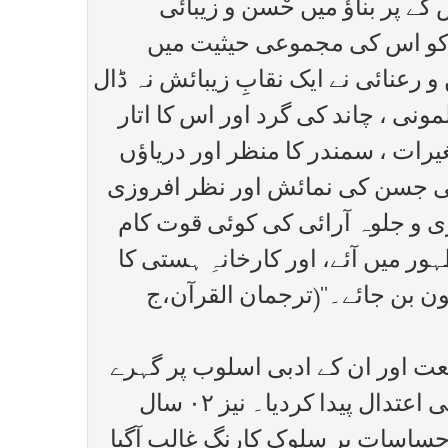
 پر بناؤ میں حْسن و زیبائی
ی کو اس کی مجموعی حیثیت میں
رعنائی نے ایک نقابِ زیبائش نہ ڈال
ی ، چاند کی گرد اور اس کا اتار
رات ، سمندر کا منظر اور دریاؤں
ستی جسن کی نمائش اور نظر افروزی
ی و جلوہ آرائی کی کوئی قوت کام
 میں آئے، اور کارخانہِ ہستی کا
ن بن جائے۔‘‘(ترجمان القرآن،ج
نا کی طبیعت اور ان کے ادبی اسلوب پر گہرے
اثرات مرتب کئے۔ عمر ، تجربہ اور قومی ذمہ داریوں کے بوجھ نے ان کے مزاج میں کافی اعتدال پیدا کردیا۔ نیز ۰۲ سال
ساسات پر سلوک کارنگ غالب آگیا