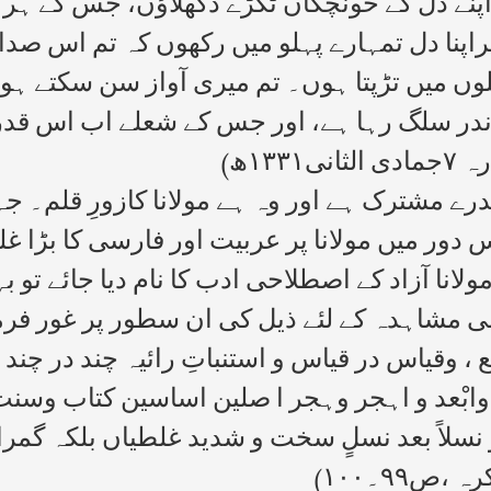
ں اپنے دل کے خونچکاں ٹکڑے دکھلاؤں، جس کے ہر
پنا دل تمہارے پہلو میں رکھوں کہ تم اس صدائے 
 شعلوں میں تڑپتا ہوں۔ تم میری آواز سن سکتے
اندر سلگ رہا ہے، اور جس کے شعلے اب اس قدر 
۱۳ھ)
رے مشترک ہے اور وہ ہے مولانا کازورِ قلم۔ جہ
دور میں مولانا پر عربیت اور فارسی کا بڑا غلب
لانا آزاد کے اصطلاحی ادب کا نام دیا جائے تو 
ی مشاہدہ کے لئے ذیل کی ان سطور پر غور فرم
 ، وقیاس در قیاس و استنباتِ رائیہ چند در چند ،
دوابْعد و اہجر وہجر ا صلین اساسین کتاب وسنت
نسلاً بعد نسلٍ سخت و شدید غلطیاں بلکہ گمرا
ص۹۹۔۱۰۰)