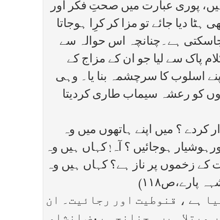
ہیں، پوری عبارت میں صحتِ فکر اور
ٹا دیا جائے تو مزا کر کرِا ہوجاتا
جاسکتی ہے۔چنانچہ اس حوالہ سے
ام پاک سے لیا جو ان کے مزاج کے
نے اسلوب کا سرچشمہ بنا یا۔ وہی
پہاڑوں کو رعشہ سیماب طاری کردیتا
کردے ؟ میں اپنے ہاتھوں میں وہ
ہوشیار ہوجائیں ؟ آہ! کہاں ہیں وہ
ت کے زخموں پر ناز ہے؟ کہاں ہیں وہ
 پارے،ص۱۱۸)
یا ہے ، قنوطیت اور رجائیت۔ ان
 مبتلا ہیں۔ چنانچہ بعض انشاء