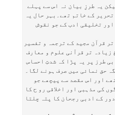
کن یہ طرزِ بیان نہ اس سے پہلے
 تحریر کے خاتم تھے۔بہر حال یہ
 اور تخلیقی ادب کے جو نقوش
 تک کا ہے جس میں وہ زیادہ تر قرآن مجید کے ترجمہ و تفسیر
 زیادہ تر قرآنی علوم و معارف
ی طرز پر یہ پڑا کہ شدتِ احساس
گہ حق نمائی میں صرف ہونے لگا۔
ھے اور اس مقصد سے پیچھے جو
ں کی مذہبی اور اخلاقی رو ح کا
دور کے ادبی رجحان کا پتہ چلتا