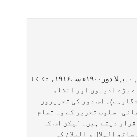
مولاناابوالکلام آزاد(۱۸۸۸۔۱۹۵۸) کی ادبی زندگی کو تین ادوار میں تقسیم کیا جاسکتا ہے۔پہلا دور۱۹۰۰ء سے۱۹۱۶ء تک کا
ے بڑے ادیبوں اور انشاء
دگارہے)۔ اس دور کی تحریروں
مانی اسلوب تحریر کے وہ تمام
قرار دیتے ہیں۔ لیکن اس کا
اتھ الہلال و البلاغ کی