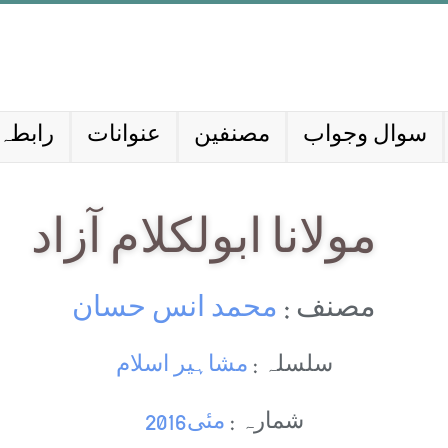
سوال وجواب
مصنفین
عنوانات
رابطہ 
مولانا ابولکلام آزاد
مصنف :
محمد انس حسان
سلسلہ :
مشاہیر اسلام
شمارہ :
مئی2016