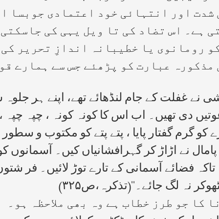
 شدت اور انتہائی خود اعتمادی جوبسا ا
 ہے۔ اس تضاد کی تا ویل یہی کی جاسکتی ہ
کو رومانوی یا خطیبانہ اندازِ تحریر کی
مذکورہ عبارت کو پڑھئے جس سے ہمارے قو
 نے غفلت کے جام لنڈھائے تھے، اپنے ہر جلوہ س
ں دی تھیں۔ اب اس کا کونہ کونہ ، چپہ چپہ ، 
و گرم گفتار پایا ، پتے پتے کو مکتوب و سطور د
پامال نے اڑاڑ کر گہرافشانیاں کیں۔ آسمانوں کو 
، تاکہ فضائے آسمانی کے تارے توڑ لائیں۔ فر شتو
کر نہ لگ جائے۔‘‘(تذکرہ،ص۳۲۵)
ا کا جو طرز خطاب ہے وہ بھی ملاحظہ ہو۔