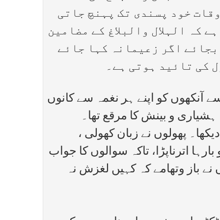
وقات خود پسندی تک پہنچ جاتی
ے کہ الہلال والبلاغ کے مضامین
 بجائے اگر زعیمانہ کہا جائے
ل کی تائید ہوتی ہے۔
ے آنکھوں کو اپنے ہر نغمہ سے کانوں
ہشیاری و بینش کا مرقع تھا۔
یکھا۔ پھولوں نے زبان کھولی ،
بارہا اترناپڑا، تاکہ سوالوں کا جواب
ں نے باز وتھامے کہ کہیں لغزش نہ