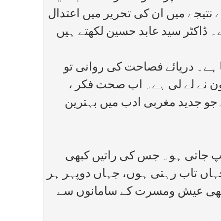
نتیجے میں ان کی تحریر میں اعتدال
۔ ڈاکٹر سید عابد حسین لکھتے ہیں
 ہے۔ دریائے فصاحت کی روانی تو
کون نے لے لی ہے۔ اب صحت فکر ،
۔جو جدید مغربی ادب میں بہترین
پ جاتی ہو۔ جس کی راتیں کبھی
ہاں تاب رہتی ہوں، جہاں دوپہر ہر
پر بھی عیش ومسرت کے سامانوں سے