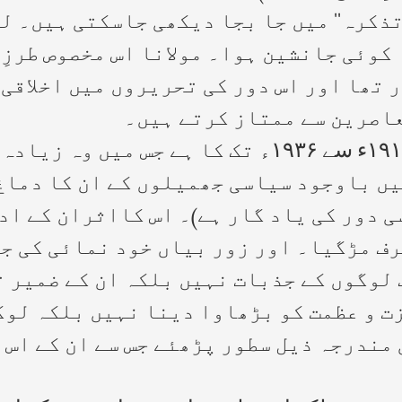
ذکرہ‘‘ میں جا بجا دیکھی جاسکتی ہیں۔ لی
 کوئی جانشین ہوا۔ مولانا اس مخصوص طرزِ
ر تھا اور اس دور کی تحریروں میں اخلاقی
عاصرین سے ممتاز کرتے ہیں۔
مولانا کی ادبی زندگی کا دوسرا دور ۱۹۱۶ء سے ۱۹۳۶ء
یں باوجود سیاسی جھمیلوں کے ان کا دماغ
دور کی یاد گار ہے)۔ اس کااثران کے ادب
رف مڑگیا۔ اور زور بیاں خود نمائی کی ج
لوگوں کے جذبات نہیں بلکہ ان کے ضمیر ت
ت و عظمت کو بڑھاوا دینا نہیں بلکہ لوگو
 مندرجہ ذیل سطور پڑھئے جس سے ان کے اس 