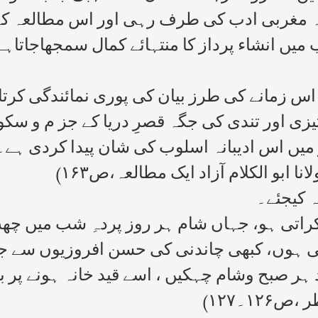
وجہ مغربی ادب کی طرف رہی اور اس مطالعہ کے 
میں انشاء پرداز کا منتہائے کمال سمجھاجاتاہے
اس زمانے کی طرز بیان کی پوری نمائندگی کرتا
تیزی اور تندی کی جگہ قصرِ دریا کے جز م و س
ر میں اس ادیبانہ اسلوب کی شان پیدا کردی ہے
نا ابو الکلام آزاد ایک مطالعہ،ص۱۶۳)
ہ کیجئے۔
راتی ہو، جہاں شام ہر روز پردہِ شب میں چھ
ی ہوں، کبھی چاندنی کی حسن افروزیوں سے ج
د ہر صبح وشام چہکیں ، اسے قید خانہ ہونے 
۱۲۔۱۲۷)