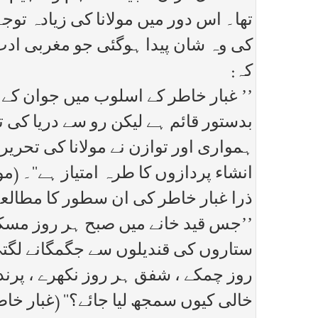
تھا۔ اس دور میں مولانا کی زیادہ ت
کی وہ شان پیدا ہوگئی جو مغربی ادب 
کہ:
’’ غبار خاطر کے اسلوب میں جوان کے 
بدستور قائم ہے لیکن رو سے دریا کی 
ہمواری اور توازن نے مولانا کی تحری
انشاء پردازوں کا طرہ امتیاز ہے‘‘۔ (مولا
ذرا غبار خاطر کی ان سطور کا مطالع
’’جس قید خانے میں صبح ہر روز مسک
ستاروں کی قندیلوں سے جگمگانے لگت
روز چمکے ، شفق ہر روز نکھرے ، پرن
خالی کیوں سمجھ لیا جائے؟‘‘ (غبار خاطر ،ص۶