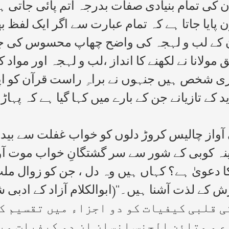
ن کی تمام بنیادی صفات بدرجہ اتم پائی جاتی 
ایا جاتا ہے کہ تمام عبارت سے اگر ایک لفظ بھی ہ
رآن کے لب و لہجہ کی واضح چھاپ محسوس کی 
انا نے لکھنے کا انداز ،لب و لہجہ اور مواد کل
ری شخص ہیں جنہوں نے براہِ راست قرآن کو اپ
تہدید کے تازیانے جن کے بارے میں کہا گیا ہے کہ 
واز چالیس کروڑ دلوں کو خواب غفلت سے بیدار 
ہ کوبی کے شور سے سر گشتگانِ خواب موت آور
کا دعویٰ ہے؟ کہاں ہیں وہ دل ، جن کو زوال مل
 لذت آشنا ہیں۔‘‘(ابوالکلام آزاد کے ادبی شہہ
ی قلبی کیفیات کو دو اجزاء میں تقسیم ک
 و متائن الجنس انسان ان دو کیفیات میں