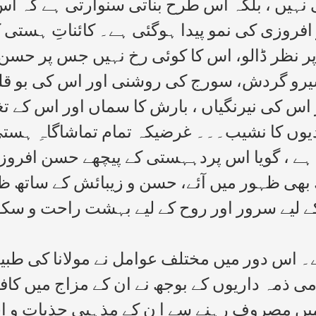
یں ، بلکہ اس طرح بناتی سنوارتی ہے کہ اس کے
افروزی کی نمو پیدا ہوگئی ہے۔ کائناتِ ہست
ر نظر ڈالو، اس کا کوئی رخ نہیں جس پر حسن و 
یرو گردش، سورج کی روشنی اور اس کی بو قلمون
س کی نیرنگیاں ، بارش کا سماں اور اس کے تغی
وادیوں کا نشیب۔۔۔ غرضیکہ تمام تماشاگاہِ ہ
ا ہے ، گویا اس پردہہستی کے پیچھے حسن افروز
ھی ظہور میں آئے، حسن و زیبائش کے ساتھ ظہور
ے لیے سرور اور روح کے لیے بہشت راحت و سکو
۱۹ء سے۵ ۹۴ ۱ء تک کا ہے۔ اس دور میں مختلف عوامل نے مولا
یں مصروف رہنے سے ا ن کے مذہبی جذبات و اح