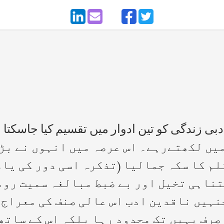
یں لکھتےرہے۔ اس عرصہ میں انہوں نے بڑ
م کا سکہ جمالیا (تذکرہ اسی دور کی یا
امتناہی تخیل اور بے ضبط مبالغہ سمیت رو
ہیں ناقدین ادب اس عالی صنف کی معراج 
صرف یہیں تک محدود رہا بلکہ اس کے ساتھ س