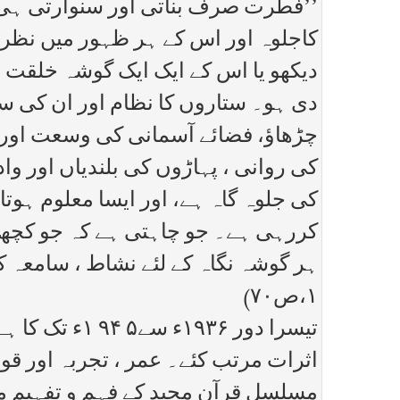
’’فطرت صرف بناتی اور سنوارتی ہی نہ
کاجلوہ اور اس کے ہر ظہور میں نظر 
دیکھو یا اس کے ایک ایک گوشہ خلقت پ
دی ہو۔ ستاروں کا نظام اور ان کی س
چڑھاؤ، فضائے آسمانی کی وسعت اور ا
کی روانی ، پہاڑوں کی بلندیاں اور 
کی جلوہ گاہ ہے، اور ایسا معلوم ہوت
کررہی ہے۔ جو چاہتی ہے کہ جو کچھ ب
ہر گوشہ نگاہ کے لئے نشاط ، سامعہ ک
۱،ص۷۰)
تیسرا دور ۳۶
مسلسل قرآن مجید کے فہم و تفہیم م