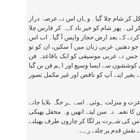
کل کر شام چلا گیا۔ وہاں اس نے عرصۂ دراز
لی۔ پھر شام کو خیر باد کہہ کر فارس چلا
کرنے کے بعد ارض حجاز واپس آ گیا۔ اب اس
و دھنیں عربی زبان میں آ سکیں، ان کو تو
ہے جس نے عربی موسیقی کو ایک باقاعدہ فن
کی کوششوں سے ایسا وسیع اور اہم فن بن گیا
 بغیر اپنے آپ کو ناقص اور غیر مکمل تصور
ت و منزلت ہوئی۔ اسے ہر جگہ بلایا جانے
 نغمہ نہ سن لیتے انھیں وہ محفل پھیکی
س کی شہرت پر لگا کر چاروں طرف پھیلنے
 نقش قدم پر چلتے رہے۔