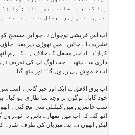
دیکھنے لگے۔ انھوں نے بہزار وقت منت و
رہا گیا، بے ساختہ بول اٹھا: ‘‘واہ! ک
‘‘میری ایسی زہرہ جمال حسینہ بے مثال 
اب اس قریشی نوجوان نے جو ابن مسجح کو اپنے
تشریف لے جائیں۔ میں تھوڑی دیر بعد آ جاؤں 
کہا: ‘‘یہ آداب ِ محفل کے خلاف ہے کہ ہم 
داری سے بیٹھیے۔ جب لوگ آپ کی تعریف نہیں
اب خاموش ہی رہوں گا’’ اور بیٹھ گیا۔
اب برق الافق نے ایک اور چیز گائی۔ اسے سن ک
خود گایا۔ لوگوں پر وجد سا طاری ہو گیا۔ ب
سب حاضرین میں کھلبلی سی مچ گئی۔ انھوں نے 
اٹھ گئے کہ اب میں تمھارے پاس نہ ٹھہروں گا
لیکن انھوں نے اپنے میزبان کی طرف اشارہ کر 