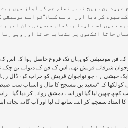
م عبید بن سریح نامی تھا، جس کی آواز میں بہت ہ
کے سپرد کر دیا اور اس سے کہا: ‘‘تم اسے موسیقی ک
رصے میں اسے ایسا باکمال موسیقی دان اور بے 
جہاں جاتا آنکھوں پر بٹھایا جاتا اور وہی زمان
 کے فن موسیقی کو یہاں تک فروغ حاصل ہوا کہ اس کے 
وجوان شرفائے قریش تھے، اس کے فن کے دیوانے بن چکے
ایک حبشی ہے جو نواجوان قریش کو خراب کیے ڈال رہا ہ
لی کو لکھا کہ ‘‘سعید بن مسجح کا مال و اسباب سب ضبط
 کچھ چھین لیا گیا اور اسے دمشق روانہ کر دیا گیا۔
کا استاد سمجھ کر اپنے ساتھ لے لیا اور آپ گاتے بجاتے