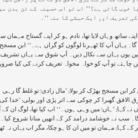
 خوشامد کر کے برق الافق کو گانے پر راضی کیا۔
یا خوب گاتی ہے؟’’ اب تو اس حسینہ کے تن بدن میں
کی تعریف اور ایک حبشی کا منہ’’۔
 ساتھ وہاں لایا تھا، نادم ہو کر اپنے گستاخ مہمان س
گا۔ یہاں آپ کا ٹھہرنا لوگوں کو گراں ہے۔’’ ابن مسجح ی
انھیں یوں یہاں سے نکال دیں۔ آپ شوق سے یہاں تشریف ر
 چاہتے تو آپ کو خواہ مخواہ تعریف کرنے کی کیا ضرور
ر ابن مسجح بھڑک کر بولا: ‘‘مال زادی! تو غلط گا رہی ہے
رق الافق گھبرا کر چوکی سے اتر پڑی اور بولی: ‘‘خدا ک
کہا: ‘‘ہاں! میں وہی ہوں۔’’ اب کیا تھا، لوگ ان کے آ
۔ سب نے خوشامد درامد کر کے انھیں منانا شروع کیا۔ ہر
کے کہا: مہمان تو میں ان کا ہو چکا، مگر اب یہاں نہ ٹ