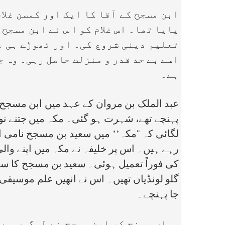
ابن مسجح کے آقا کا ایک اور کمسن غلا
پایا تھا۔ اس غلام کو ا س نے ابن مسجح 
تعلیم دینی شروع کی۔ اور تھوڑے ہی ع
اسے بے حد قدر و منزلت حاصل رہی۔ وہ 
ہے۔
عبد الملک بن مروان کے عہد میں ابن مسجح
پہنچے تھے، شہرت ہو گئی۔ مکہ میں جتنے ن
لگائی کہ ‘‘مکہ’’ میں سعید بن مسجح نامی 
رہے ہیں۔ اس پر خلیفہ نے مکہ میں اپنے وا
کی فوراً تعمیل ہوئی۔ سعید بن مسجح کا سب
گلو لونڈیاں تھیں۔ اس نے انھیں علم موسیقی 
جا پہنچے۔