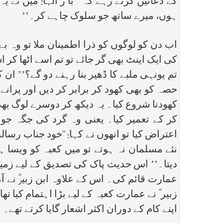
کے دعائیں کرتے رہے کہ ‘‘ با ر الٰہا! میں نے
ہوں، میرے ساتھ جو سلوک چاہے کر۔’’
اب دن کو لوگوں کو ذرا اطمینان ملا تو وہ بے
کی ایک اینٹ بھی گر جائے تو تم اسے اٹھا کر ا
تم یونہی ملبے کا ڈھیر بنا رہنے دو گے؟’’ ان
حصہ کو بھی کھود کر برابر کر دیں اور پرانے آثا
کھودنا شروع کیا۔ یہ دیکھ کر دوسرے لوگ بھی
کر کے تعمیر کیا۔ یعنی وہ گرد کی جگہ جو
اعتراض کیا تو انھوں نے کہا: ‘‘خود جناب رس
نئے مسلمان نہ ہوتے تو میں کعبہ کو ویسا ہ
دیتا۔’’ اس حدیث پاک کی تصدیق کے لیے زمین ک
عمارت قائم کی۔ اس کے علاوہ ابن زبیرؓ نے 
زبیر ؓ نے عمارت کعبہ کے لیے بڑا اہتمام کیا
اپنے کام کے دوران اکثر اشعار گایا کرتے تھے۔