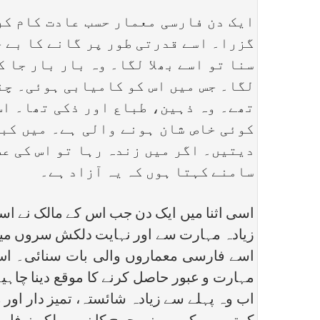
ایک دن فارسی معمار حسب عادت کام کرن
گزرا۔ اسے قدرتی طور پر گانے کا بے ح
سنا تو اسے بھلا لگا۔ وہ بار بار جا 
لگا۔ جس میں اس کو کامیابی ہوئی۔ چند
تھے۔ وہ ذہین، طباع اور ذکی تھا۔ اس
کوئی خاص شان ہونے والی ہے۔ میں کبھ
دیتیں۔ اگر میں زندہ رہا تو اس کی عظ
سامنے کہتا ہوں کہ یہ آزاد ہے۔
اسی اثنا میں ایک دن جب اس کے مالک نے اسے گا
زیادہ مہارت سے اور نہایت دلکش سروں میں گ
اسے فارسی معماروں والی بات سنائی۔ اس
مہارت و عبور حاصل کرنے کا موقع دینا چاہی
اب وہ پہلے سے زیادہ شائستہ، تمیز دار اور