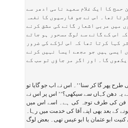
 حمج کا ایک غلام سعید نامی ادھر سے
کرتا تھا۔ اس نے جو فارسیوں کا نغمہ
وں میں عربی اشعار گانے کی مشق کرنے
کہ اس کے گانے سے لوگ مسحور ہو جاتے
ر کہا کرتا تھا کہ اس لڑکے کی ضرور
ں ایسی ہیں جو مجھے ایسا نہیں کرنے
یکھوں گا۔ اور اگر مر جاؤں تو سب کے
ی طرح پھر گا کر سنا’’۔ اس نے اب جو گایا تو
 نے یہ دھن کہاں سے سیکھی؟’’ اس پر اس نے
یف فن کی طرف توجہ کی ہے۔ اسے اس میں
نے کے بعد بھی اپنے آقا کی خدمت میں رہا۔
 کنیت ابو عثمان یا ابو عیس تھی۔ بعض لوگ