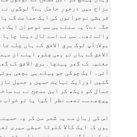
وہاں پہنچ کر ابن مسجح نے لوگوں سے 
مزاج میں درخور حاصل ہے؟ لوگوں نے ک
قریشی نوجوانوں کی ایک جماعت کے پاس
جگہ دے؟ یہ سنتے ہی سب نوجوان ایک دو
والے تھے۔ سب نے اسے ٹال دینا چاہا ل
بولا: آپ لوگ برق الافق کے ہاں چلے ج
الافق کے ہاں تم بھی چلو، اپنے ان مہم
مغنیہ کے گھر پہنچا۔برق الافق کے گھر
آئی۔ ایک چوکی جو پہلے ہی بچھی ہوئی
گئیں اورایک نہایت حسین و جمیل نازنی
جمال کو دیکھ کر ابن مسجح نے بے ساخت
پیچھے سے تجھے نظر آ گیا یا تو خواب د
اس کی زبان سے یہ شعر سن کر وہ حسینہ
ہوں کہ ایک کالا کلوٹا حبشی میری تعر