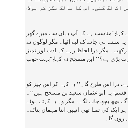
 اس نے ایک چیز گائی، ابن مسجح سے نہ
 آگ لگ گئی۔ اس کا مالگ بگڑ کر بولا:
ے کہا: ‘‘مناسب ہے کہ آپ یہاں سے میرے گھر
ہ سنتے ہی جانے کے لیے اٹھا۔ مگر لوگوں نے
کھیے۔ مگر ذرا لحاظ رہے کہ ادب اور تمیز
ت پڑی ہے؟’’ ابن مسجح نے کہا: ‘‘بہت خوب
، ذرا اس طرح گا ...’’ یہ کہہ کر اس چیز کو
ی قسم! یہ ابو عثمان سعید بن مسجح ہیں’’۔
گے بچھ بچھ جانے لگے۔ مگر وہ یہ کہتے ہوئے
 ایک کی تمنا تھی انھیں اپنا مہمان بنائے۔
ھہروں گا۔