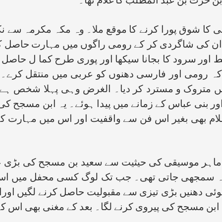
بن حرث بن عبد المطلب کا غلام تھا۔
قی کا شوق پورا کرنے کا موقع ملا۔ وہ مکہ مکرمہ سے ن
ن کی شاگردی کر کے رومی راگوں میں مہارت حاصل کر 
اور سرود کا بجانا سیکھا اور پوری طرح کما ل حاصل 
ہ رومی اور فارسی دھنوں کو عربی میں منتقل کرے۔ ج
انھیں متروک و مسترد کر دیا۔ الغرض وہی پہلا شخص 
ہ اور بنی عباس کے زمانے میں پیدا ہوئے۔ یہ ابن مسجح 
سلام بھی بغیر اس فن سے واقفیت اور اس میں مہارت کے
ل ماہر موسیقی کی حیثیت سے سعید بن مسجح کی بڑی عز
 سمجھی جاتی تھی۔ جب تک لوگ کسی محفل میں اس کا
 دھنیں بڑی تیزی سے مقبولیت حاصل کرنے لگیں اورا
بن مسجح کی پیروی کرنے لگا۔ بعد کے مغنی بھی اس کے