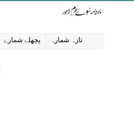
تازہ شمارہ
پچھلے شمارے
ا