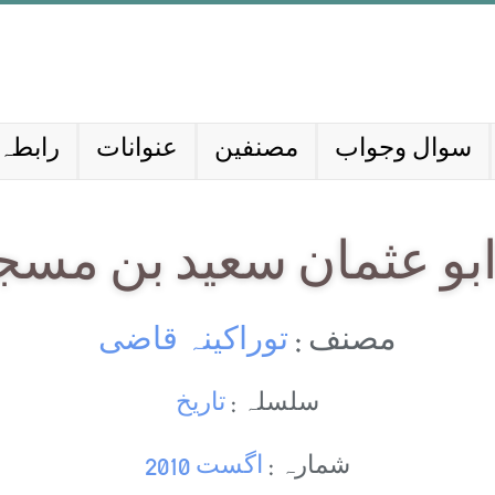
سوال وجواب
مصنفین
عنوانات
رابطہ 
بو عثمان سعید بن مسج
مصنف :
توراکینہ قاضی
سلسلہ :
تاریخ
شمارہ :
اگست 2010