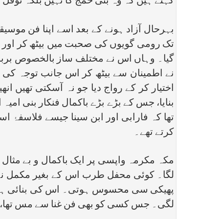
کہتے ہیں کہ وہ بنی حمج کا نہیں بلکہ نوفل 
بہرحال آزاد ہونے کے بعد اسے اپنا فن موسی
تک رومی گویوں کی صحبت میں بیٹھ کر اور ا
گیا۔ وہاں اس نے مختلف ساز بالخصوص بربط 
نے اطمینان سے بیٹھ کر اس جانب توجہ کی ک
اختیار کر کے رواج دیا جو نہ آسکتی تھیں 
بنایا، جس کے بڑے بڑے باکمال فنکار بنی امی
تھا کہ فارابی اور ابن سینا جیسے فلاسفۂ ا
کرتے تھے۔
مکہ مکرمہ واپسی پر ایک باکمال و بے مثا
لگا۔ کوئی محفل طرب اس کے بغیر مکمل نہ
پھیکی سی محسوس ہوتی۔ اس کی بنائی ہوئی
لگی۔ جس کسی کو بھی فن غنا سے مس تھا، ا