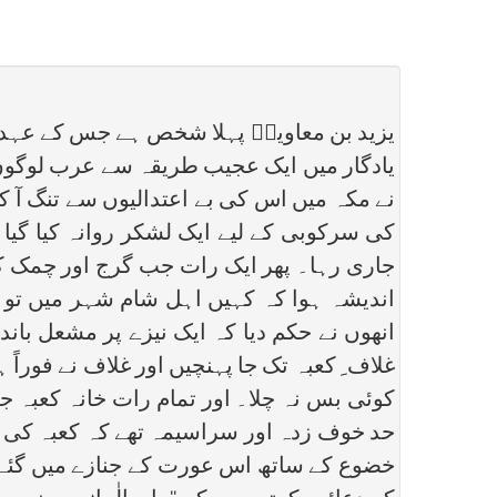
یزید بن معاویہؓ پہلا شخص ہے جس کے عہد س
یادگار میں ایک عجیب طریقہ سے عرب لوگوں م
نے مکہ میں اس کی بے اعتدالیوں سے تنگ آ 
کی سرکوبی کے لیے ایک لشکر روانہ کیا گی
جاری رہا۔ پھر ایک رات جب گرج اور چمک کے سا
اندیشہ ہوا کہ کہیں اہل شام شہر میں تو ن
انھوں نے حکم دیا کہ ایک نیزے پر مشعل با
غلاف ِ کعبہ تک جا پہنچیں اور غلاف نے فوراً
کوئی بس نہ چلا۔ اور تمام رات خانہ کعبہ ج
حد خوف زدہ اور سراسیمہ تھے کہ کعبہ کی ا
خضوع کے ساتھ اس عورت کے جنازے میں گئے۔ 