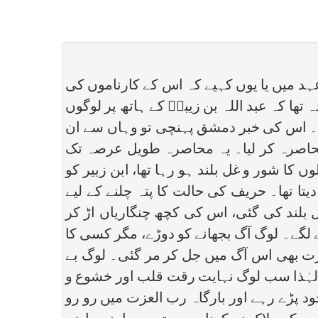
د میں یا یوں کہیے کہ اس کے کارناموں کی
ا کہ عبد اللہ بن زیبرؓ کے ہاتھ پر لوگوں
یا۔ اس کی خبر دمشق پہنچی تو وہاں سے ان
محاصرہ کر لیا۔ یہ محاصرہ طویل عرصہ تک
 کا شور و غل بلند ہو رہا تھا، ابن زبیر کو
ا تھا۔ حریف کی حالت کا پتہ چلنے کے لیے
 بلند کی گئی، اس کی کچھ چنگاریاں اڑ کر
نے لگے۔ لوگ آگ بجھانے کو دوڑے، مگر کسی کا
عورت بھی اس آگ میں جل کر مر گئی۔ لوگ بے
 لہٰذا سب لوگ نہایت رقت قلب اور خشوع و
 پڑے رہے اور بارگاہ رب العزت میں رو رو