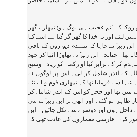
بندوں کو ہلاک نہ کرنا۔ میں تیرے سامنے حاضر
ں روکا کہ ‘‘تم عجیب ہی لوگ ہو! تمھارے گھر
ں لیتے اور یہ خدا کا گھر گر گیا ہے اسے کیا
بن زبیرؓ نے چاہا کہ منہدم دیواروں کے باقی
 تھا۔ چنانچہ ابن زبیرؓ نے پھاوڑا اٹھا کر خود
م کر کے برابر کیا او رکعبہ کو زیادہ وسیع
لہ کے اندر شامل کر لی۔ اس پر لوگوں نے
نہا سے فرمایا تھا کہ تمھاری قوم والے نئے
ے میں تھا اور حجر کو اس کے اندر شامل کر
ظاہر ہو گئے۔ اور انھی پر ابن زبیرؓ نے نئی
سے داخل ہوں اور دوسرے سے نکل جائیں۔ ابن
ر مامور کیے۔ فارسی معماروں کی عادت تھی کہ