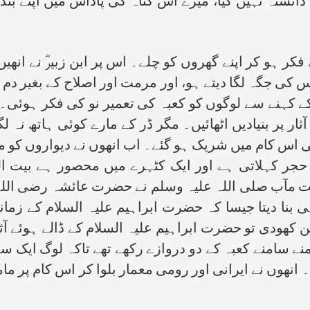
 یہ دانستہ نہیں کیا، میرے اس گناہ کی پاداش میں اپنے 
 فکر ہو کر اپنے گھروں کو چلے۔ اس پر ابن زبیرؓ نے انھی
س کی جگہ لگا دیتے ہو، اور مرمت اور اصلاح کے بغیر دم نہی
 کے کہنے سے لوگوں کو کعبہ کی تعمیر نو کی فکر ہوئی۔ ا
ر پر بنیادیں اٹھائیں۔ مگر ڈر کے مارے کوئی ہاتھ نہ لگاتا
 اس کام میں شریک ہو گئے۔ اب انھوں نے دیواروں کو منہد
 حجر کہلاتی ہے اور ایک کٹہرے میں محصور ہے بیت ال
الت مآب صلی اللہ علیہ وسلم نے حضرت عائشہ رضی اللہ ع
ی بنا دیتا جیسا کہ حضرت ابراہیم علیہ السلام کے زمان
ھودی تو حضرت ابراہیم علیہ السلام کے ڈالے ہوئے آثار 
آمنے سامنے کعبہ کے دو دروازے رکھے تھے تاکہ لوگ ایک 
 تھا۔ انھوں نے ایرانی اور رومی معمار بلوا کر اس کام پ