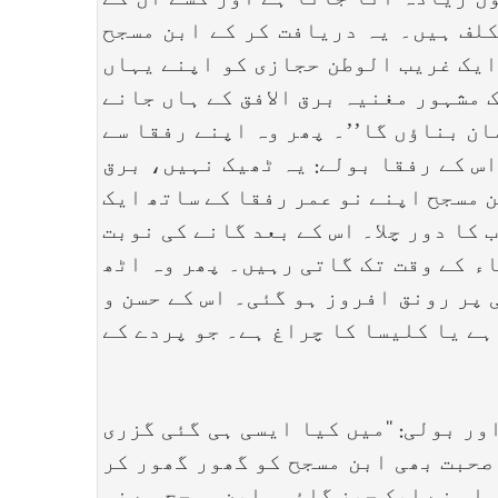
ن زیادہ آتا جاتا ہے اور کسے ان کے
کلف ہیں۔ یہ دریافت کر کے ابن مسجح
ایک غریب الوطن حجازی کو اپنے یہاں
 مشہور مغنیہ برق الافق کے ہاں جانے
ان بناؤں گا’’۔ پھر وہ اپنے رفقا سے
اس کے رفقا بولے: یہ ٹھیک نہیں، برق
ن مسجح اپنے نو عمر رفقا کے ساتھ ایک
کا دور چلا۔ اس کے بعد گانے کی نوبت
ء کے وقت تک گاتی رہیں۔ پھر وہ اٹھ
 پر رونق افروز ہو گئی۔ اس کے حسن و
ہے یا کلیسا کا چراغ ہے۔ جو پردے کے
ر بولی: ‘‘میں کیا ایسی ہی گئی گزری
 صحبت بھی ابن مسجح کو گھور گھور کر