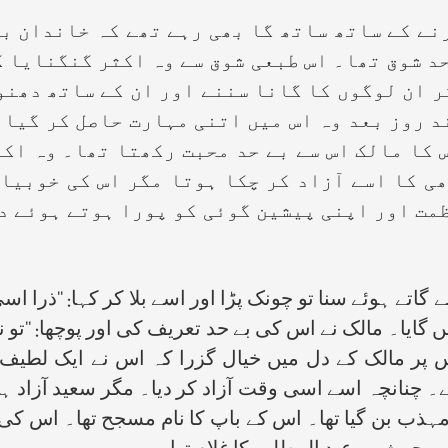
ے کے ساتھ ساتھ گا بھی رہے تھے کہ خاندان بن
د شوق تھا۔ اس طبعی شوق سے وہ اکثر گنگنایا 
کر ان لوگوں کا گانا سننے اور ان کے ساتھ دھن
 روز بعد وہ اس میں اتنی مہارت حاصل کر گیا 
 کا مالک اس سے بے حد محبت رکھتا تھا۔ وہ اکث
ی کا اسے آزاد کر چکا ہوتا مگر اس کی خوبیا
مت اور اپنی پیشین گوئی کو پورا ہوتے ہوئے د
تے ہوئے سنا تو چونک پڑا اور اسے بلا کر کہا: ‘‘ذرا اس
ایا۔ مالک نے اس کی بے حد تعریف کی اور پوچھا: ‘‘تو
 پر مالک کے دل میں خیال گزرا کہ اس نے ایک لط
ے۔ چنانچہ اسے اسی وقت آزاد کر دیا۔ مگر سعید آزاد ہو
 مہذب بن گیا تھا۔ اس کے باپ کا نام مسجح تھا۔ اس کی