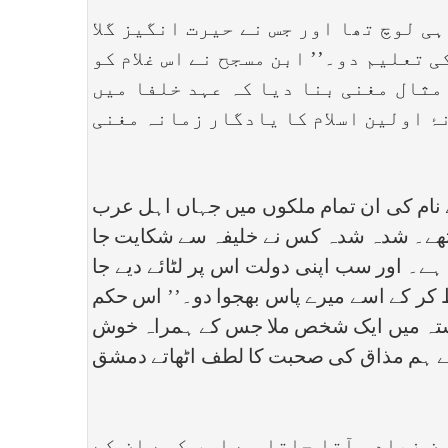
ی لوچ تھا اور جس نے حیرت انگیز گلا
ی تعلیم دو۔’’ ابن مسجح نے اس غلام کو
مثال مغنی بنا دیا کہ عہد خلفا میں
ۂ اولین اسلام کا یادگار زمانہ مغنی
نام کی ان تمام ملکوں میں جہاں اہل عرب
 تھے۔ شدہ شدہ کس نے خلیفہ سے شکایت جا
ے۔ اور سب اپنی دولت اس پر لٹائے دیے جا
 کر کے اسے میرے پاس بھجوا دو۔’’ اس حکم
 راستہ میں ایک شخص ملا جس کے ہمراہ خوش
 اپنے ہم مذاق کی صحبت کا لطف اٹھاتے دمشق