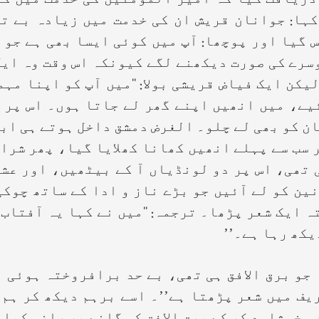
دریافت کیا کہ امیر المومنین کی خدمت میں کو
ہا: جوانان قریش ان کی خدمت میں زیادہ بے ت
 گیا اور پوچھا: آپ میں کوئی ایسا بھی ہے جو 
سرے کی صورت دیکھنے لگے کیونکہ اس وقت وہ ایک
یکن ایک فیاض قریشی بولا: ‘‘میں آپ کو اپنا مہم
ائیے، میں انھیں اپنے گھر لے جاتا ہوں۔ اس پر 
ان کو بھی لے چلو۔ الغرض دمشق داخل ہوتے ہی اب
 سب سے پہلے انھیں کھانا کھلایا گیا، پھر شراب 
 تھی، اس پر دو لونڈیاں آ کے بیٹھیں، اور عشا
ن کو لے آئیں جو بڑے ناز و ادا کے ساتھ چوکی
ہ ایک شعر پڑھا۔ ترجمہ: ‘‘میں نے کہا یہ آفتاب 
یکھ رہا ہے۔’’
 جو برق الافق ہی تھی، بے حد برافروختہ ہوئی او
یف میں شعر پڑھتا ہے’’۔ اسے برہم دیکھ کر ہم