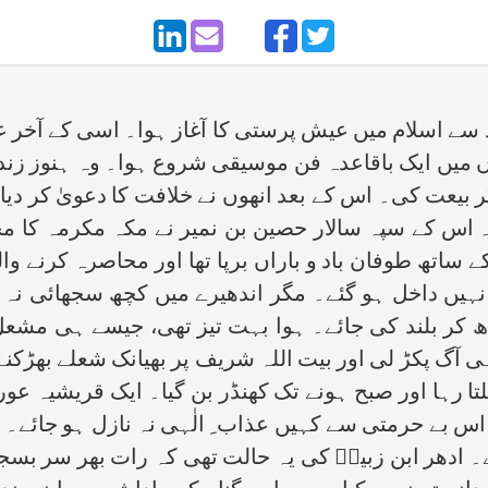
ے اسلام میں عیش پرستی کا آغاز ہوا۔ اسی کے آخر عہ
یں ایک باقاعدہ فن موسیقی شروع ہوا۔ وہ ہنوز زندہ تھ
کر بیعت کی۔ اس کے بعد انھوں نے خلافت کا دعویٰ کر د
ا۔ اس کے سپہ سالار حصین بن نمیر نے مکہ مکرمہ کا 
تھ طوفان باد و باراں برپا تھا اور محاصرہ کرنے والوں
ہیں داخل ہو گئے۔ مگر اندھیرے میں کچھ سجھائی نہ دیت
ندھ کر بلند کی جائے۔ ہوا بہت تیز تھی، جیسے ہی مشعل
 ہی آگ پکڑ لی اور بیت اللہ شریف پر بھیانک شعلے بھڑک
لتا رہا اور صبح ہونے تک کھنڈر بن گیا۔ ایک قریشیہ 
س بے حرمتی سے کہیں عذاب ِ الٰہی نہ نازل ہو جائے۔
ادھر ابن زبیرؓ کی یہ حالت تھی کہ رات بھر سر بسجود