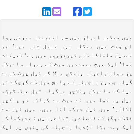
میں محکمہ انہار میں سب انجینئر بھرتی ہوا
اس وقت میں بنگلہ نہر قبول شاہ میں’ جو
تحصیل فاضلکا ضلع فیروزپور میں ہے’ تعینات
تھا’ ایک صبح محمددین میٹ کے ہمراہ سائیکل
پر سوار راجباہ بانڈی والا کی ٹیل چیک کرنے
گیا۔ جب ہم راجباہ کے پانچ میل طے کرچکے تو
میٹ کا سائیکل پنکچر ہوگیا۔ ٹیل صرف ڈیڑھ
میل پر تھا میں نے میٹ سے کہاکہ تم پنکچر
لگالو’ میں ٹیل دیکھ آتا ہوں۔ میں ٹیل سے
فقط سوگز کے فاصلے پر تھا جب میں نے دیکھا کہ
ایک بہت بڑا اژدہا راجباہ کی پٹری پر ایک