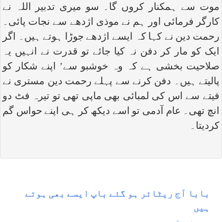
موت سے ہمکنار کروں گا۔ سو میری تدبیر اللہ نے
کارگر فرمائی اور ہم نے موذی اژدھے سے نجات پائی۔
رحمت دین نے کہا کہ ایسے اژدھے جوڑا ہوتے ہیں۔ اگر
ایک کو مار کر دفن نہ کیا جائے تو قدرت نے انہیں یہ
صلاحیت بخشی ہے کہ وہ خوشبو سے’ اپنے شکار کو
پالیتے ہیں۔ دفن کرنے سے پہلے رحمت دین مستری نے
فیتے سے اس کی لمبائی بھی ماپی تھی تو تیرہ فٹ دو
انچ تھی۔ عام آدمی تو اسے دیکھ کر ہی اپنے حواس گم
کردیتا۔
بابا آج ريٹائر ہو گئے باپ ایسے بھی ہوتے
ہیں