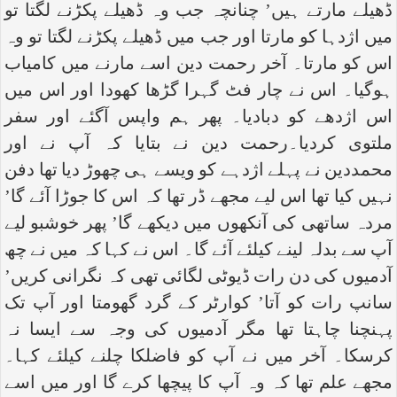
ڈھیلے مارتے ہیں’ چنانچہ جب وہ ڈھیلے پکڑنے لگتا تو
میں اژدہا کو مارتا اور جب میں ڈھیلے پکڑنے لگتا تو وہ
اس کو مارتا۔ آخر رحمت دین اسے مارنے میں کامیاب
ہوگیا۔ اس نے چار فٹ گہرا گڑھا کھودا اور اس میں
اس اژدھے کو دبادیا۔ پھر ہم واپس آگئے اور سفر
ملتوی کردیا۔رحمت دین نے بتایا کہ آپ نے اور
محمددین نے پہلے اژدہے کو ویسے ہی چھوڑ دیا تھا دفن
نہیں کیا تھا اس لیے مجھے ڈر تھا کہ اس کا جوڑا آئے گا’
مردہ ساتھی کی آنکھوں میں دیکھے گا’ پھر خوشبو لیے
آپ سے بدلہ لینے کیلئے آئے گا۔ اس نے کہا کہ میں نے چھ
آدمیوں کی دن رات ڈیوٹی لگائی تھی کہ نگرانی کریں’
سانپ رات کو آتا’ کوارٹر کے گرد گھومتا اور آپ تک
پہنچنا چاہتا تھا مگر آدمیوں کی وجہ سے ایسا نہ
کرسکا۔ آخر میں نے آپ کو فاضلکا چلنے کیلئے کہا۔
مجھے علم تھا کہ وہ آپ کا پیچھا کرے گا اور میں اسے