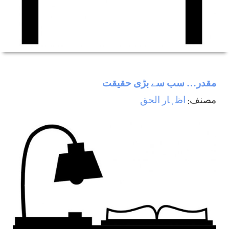
مقدر… سب سے بڑی حقیقت
مصنف:
اظہار الحق