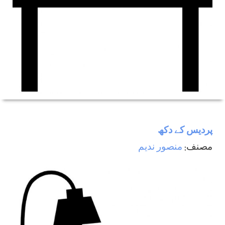
پرديس كے دكھ
مصنف:
منصور ندیم