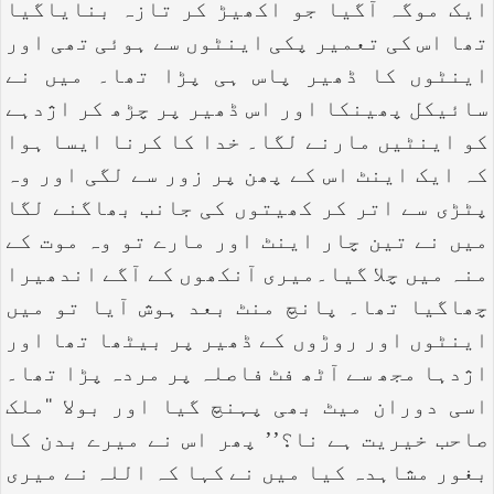
ایک موگہ آگیا جو اکھیڑ کر تازہ بنایاگیا
تھا اس کی تعمیر پکی اینٹوں سے ہوئی تھی اور
اینٹوں کا ڈھیر پاس ہی پڑا تھا۔ میں نے
سائیکل پھینکا اور اس ڈھیر پر چڑھ کر اژدہے
کو اینٹیں مارنے لگا۔ خدا کا کرنا ایسا ہوا
کہ ایک اینٹ اس کے پھن پر زور سے لگی اور وہ
پٹڑی سے اتر کر کھیتوں کی جانب بھاگنے لگا
میں نے تین چار اینٹ اور مارے تو وہ موت کے
منہ میں چلا گیا۔میری آنکھوں کے آگے اندھیرا
چھاگیا تھا۔ پانچ منٹ بعد ہوش آیا تو میں
اینٹوں اور روڑوں کے ڈھیر پر بیٹھا تھا اور
اژدہا مجھ سے آٹھ فٹ فاصلہ پر مردہ پڑا تھا۔
اسی دوران میٹ بھی پہنچ گیا اور بولا ‘‘ملک
صاحب خیریت ہے نا؟’’ پھر اس نے میرے بدن کا
بغور مشاہدہ کیا میں نے کہا کہ اللہ نے میری