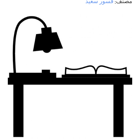
مصنف:
قسور سعيد