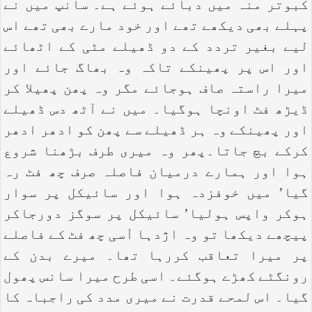
کبوتر منہ میں دبائے ہوئے ہے۔ سانپ میں نے
پہلے بھی دیکھے تھے اور خود مارے بھی تھے اس
لیے بغیر تردد کے دو ڈھیلے مٹی کے اٹھائے
اور اس پر پھینکے تاکہ وہ بھاگ جائے اور
میرا راستہ صاف ہوجائے مگر وہ پھن پھیلا کر
ڈیڑھ فٹ اونچا ہوگیا۔ میں نے آٹھ دس ڈھیلے
اور پھینکے وہ ہر ڈھیلے سے پھن کو ادھر ادھر
کرکے بچ جاتا۔پھر وہ میری طرف بڑھنا شروع
ہوا اور ہمارے درمیان فاصلہ صرف چھ فٹ رہ
گیا’ میں خوفزدہ ہوا اور سائیکل پر سوار
ہوکر واپس ہولیا’ سائیکل پر سوگز دورجاکر
پیچھے دیکھا تو وہ اژدہا اْسی چھ فٹ کے فاصلے
پر میرا تعاقب کررہا تھا۔ میرے بدن کے
رونگٹے کھڑے ہوگئے۔ اسی طرح میرا سانس پھول
گیا۔ اس لمحے قدرت نے میری مدد کی راجباہ کا