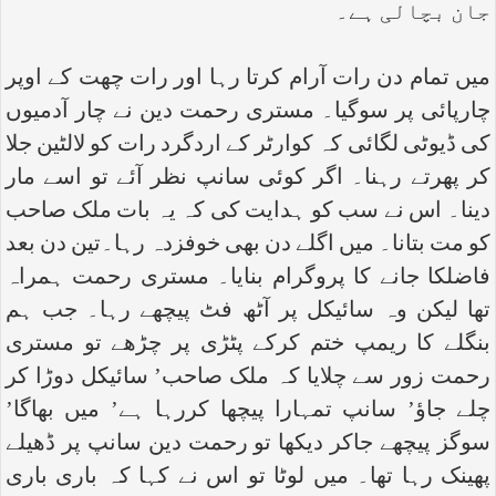
جان بچالی ہے۔
میں تمام دن رات آرام کرتا رہا اور رات چھت کے اوپر
چارپائی پر سوگیا۔ مستری رحمت دین نے چار آدمیوں
کی ڈیوٹی لگائی کہ کوارٹر کے اردگرد رات کو لالٹین جلا
کر پھرتے رہنا۔ اگر کوئی سانپ نظر آئے تو اسے مار
دینا۔ اس نے سب کو ہدایت کی کہ یہ بات ملک صاحب
کو مت بتانا۔ میں اگلے دن بھی خوفزدہ رہا۔تین دن بعد
فاضلکا جانے کا پروگرام بنایا۔ مستری رحمت ہمراہ
تھا لیکن وہ سائیکل پر آٹھ فٹ پیچھے رہا۔ جب ہم
بنگلے کا ریمپ ختم کرکے پٹڑی پر چڑھے تو مستری
رحمت زور سے چلایا کہ ملک صاحب’ سائیکل دوڑا کر
چلے جاؤ’ سانپ تمہارا پیچھا کررہا ہے’ میں بھاگا’
سوگز پیچھے جاکر دیکھا تو رحمت دین سانپ پر ڈھیلے
پھینک رہا تھا۔ میں لوٹا تو اس نے کہا کہ باری باری