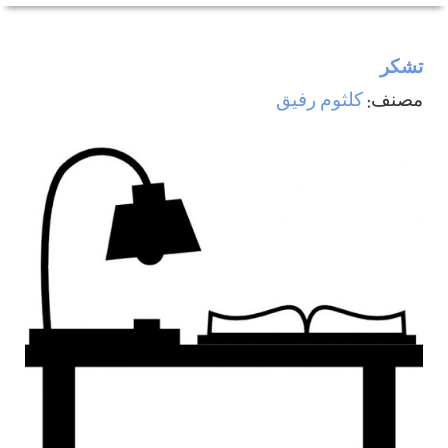
تشکر
مصنف:
كلثوم رفيق