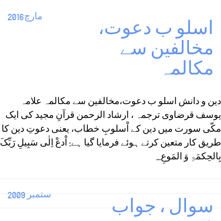
مارچ2016
اسلو ب دعوت،
مخالفین سے
مکالمہ
دین و دانش اسلو ب دعوت،مخالفین سے مکالمہ علامہ
یوسف قرضاوی ترجمہ ، ارشاد الرحمن قرآنِ مجید کی ایک
مکّی سورت میں دین کے اْسلوبِ خطاب، یعنی دعوتِ دین کا
طریق کار متعین کرتے ہوئے فرمایا گیا ہے: اْدعْ اِلٰی سَبِیلِ رَبِّکَ
بِالحِکمَۃِ وَ المَوعِ...
ستمبر 2009
سوال ، جواب