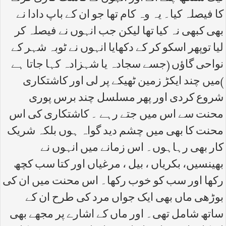
کا فیصلہ کیا۔ یہ وہ کام تھا جو ان کے باپ دادا نے
بھی کبھی نہ کیا تھا لیکن جب انہوں نے فیصلہ کر
لیا توپھر اسکو کر کے دکھایا انہوں نے ٹوبہ شہر کے
نواحی گاؤں (جسے سجادہ یا شہزادہ کہا جاتا ہے
)میں چند ایکڑ زمین ٹھیکے پر لی اور کاشتکاری
شروع کردی اور پھر مسلسل چند برس پوری
محنت سے اس میں جتے رہے ۔ کاشتکاری کی اس
محنت کا بھی میں چشم دید گواہ ہوں بلکہ شریک
کار بھی رہاہوں۔ اس زمانے میں انہوں نے
بھینسیں، بکریاں ، بیل ، مرغیاں اور کتا سب کچھ
رکھا اور سب کو خوب رکھا۔ اس محنت میں ان کی
بوڑھی ماں بھی ایک جواں مرد کی طرح ان کے
ساتھ شامل تھی۔ اور ماں کے اشارے پر مجھے بھی