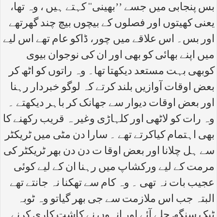
بس پنجابی میں جسے ’’بھینی‘‘ کہتے ہیں ، وہ تھا،
یعنی کھیتوں اور فصلوں کے بیچوں بیچ چند گھرتھے
اور بس۔ اس علاقے میں چور، ڈاکو عام تھے اس لیے
میں اپنے بھائی کو بھی اور ان کی نوجوان بیوی
کوبھی بہت مستعد دیکھتا تھا۔ وہ راتوں کو اٹھ کر
بعض اوقات آوازیں بلند کرتے کہ لوگو خبردار رہنا
اور بعض اوقات دیوار سے جھانک کر باہر دیکھتے ۔
وہ رات کو لاٹھی اور کلہاڑی وغیر ہ قریب رکھنے کا
بھی اہتمام کیاکرتے تھے ۔ سارا دن مٹی میں ٹریکٹر
سے ہل چلانا اور بعض اوقا ت دن دن بھر ٹریکٹر کی
مرمت کے لیے ورکشاپ میں رہنا ان کے لیے کوئی
عجیب بات نہ تھی ۔ وہ کام سے تھکنا نہ جانتے تھے
البتہ جب اس ملازمت سے جی بھر گیاتو وہ ٹوبہ
ٹیک سنگھ چلے آئے اور انہوں نے کاشت کاری کرنے