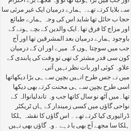
اور جب میں بڑا ہوگیا تھا تو وہ مجھے بڑے احترام
سے بلایا کرتے تھے۔ ہمارے درمیان ایک غیر مرئی سا
حجا ب حائل تھا شاید اس کی وجہ ہمارے طبائع
اور مزاج کا فرق تھا۔ایک والدین کے بچے ہونے کے
باوجود ہمارے درمیان بعد المشرقین تھا اور آج
جب میں سوچتا ہوں کہ میرے اور ان کے درمیان
کون سی قدر مشتر ک تھی تو وقت کی پابندی کے
علاوہ کوئی اور بات نظر نہیں آتی۔
میں نے جس طرح انہیں بچپن سے ہی بڑا دیکھاتھا
اسی طرح بچپن سے ہی محنت کرتے بھی دیکھا
تھا۔میں آٹھ نو سال کاتھا جب وہ تاندلیانوالہ کے
نواحی گاؤں میں کسی زمیندار کے ہاں ٹریکٹر
ڈرائیوری کیا کرتے تھے ۔ اس گاؤں کا نقشہ ہلکا
ہلکا سا مجھے آج بھی یا دہے ۔وہ گاؤں بھی نہیں