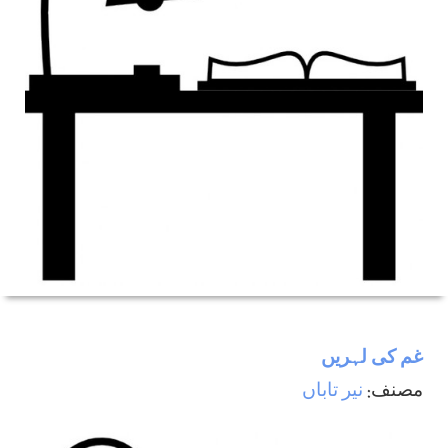
غم كی لہريں
مصنف:
نير تاباں