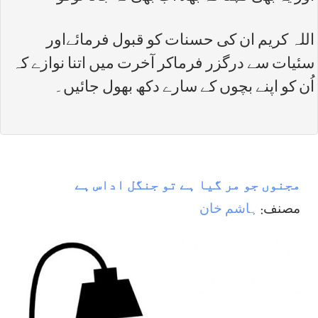
اللہ کریم ان کی حسنات کو قبول فرمائےاور
سئیات سے درگزر فرماکر آخرت میں اتنا نوازے کہ
اُن کو اپنے بچوں کے سارے دکھ بھول جائیں۔
مجنوں جو مر گیا ہے تو جنگل اداس ہے
مصنف:
ہاشم خان