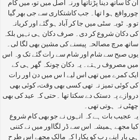
ان کا ساتھ دینا پڑتاتھا ورنہ اصل میں تو، میں کام
چورواقع ہو ا تھا۔ جب کاشتکاری سے جی بھر گیا
تو وہ ٹوبہ سٹی میں جا کر آباد ہو گئے اور کریانہ
کی دکان شروع کر دی۔ صرف دکان ہی نہیں بلکہ
ساتھ مرچ مصالحہ پیسنے کی مشین بھی لگا لی۔
یوں صبح سے شام اور شام سے رات گئے تک وہ اس
میں مصروف رہتے۔ یہ دکان چونکہ گھر ہی کے
ایک کمرے میں تھی اس لیے ا س میں دن اور رات
کی کوئی تمیز نہ تھی کسی بھی وقت، کوئی بھی
دروازے پہ دستک دے سکتا تھا ۔حتی کہ عید کی بھی
چھٹی نہ ہوتی تھی۔
یہ عجیب بات ہے کہ انہوں نے جو بھی کام شروع
کیا مجھے ہمیشہ اس سے ڈر لگااور میں نے کتنی
ہی بار اپنے رب کو پکارا کہ مالک مجھے اس طرح