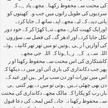
کی محنت سے محفوظ رکھنا۔ مجھے یاد ہے کہ
سردیوں کی طویل راتوں میں جب وہ کھیتوں کو
پانی دینے کے لیے مجھے اپنے ساتھ لے جایا کرتے
اورایک کھیت کنارے مجھے تنہا کھڑا کر کے خود دور
نکل جایا کرتے اور ادھر گنے کی فصل سے سؤروں
کی آوازیں آ رہی ہوتیں تو میں تھر تھر کانپتے ہوئے
اللہ سے یہ کہہ رہاہوتا کہ اللہ جی مجھے
کاشتکاری کی اس محنت سے محفوظ رکھنا او ر
پھر جب دکانداری کی باری آئی اور میں نے دیکھا کہ
اس میں تورات اور دن سب برابر ہیں اور عید کے
دن بھی چھٹی نہیں ہوتی تو میں نے پھر کتنی ہی
بار،رب کو پکارا کہ مالک مجھے دکانداری کی محنت
سے محفوظ رکھنا نہ جانے کس لمحے کی دعا قبول