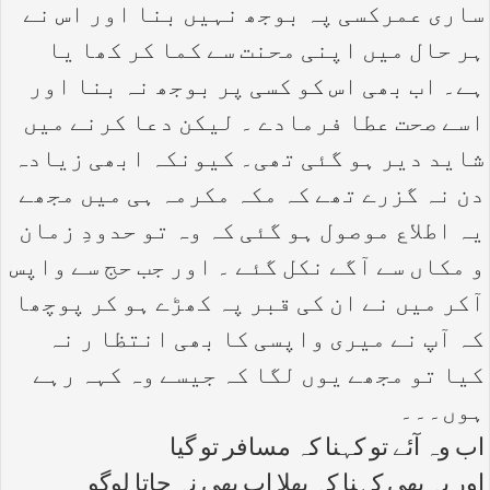
ساری عمرکسی پہ بوجھ نہیں بنا اور اس نے
ہر حال میں اپنی محنت سے کما کر کھا یا
ہے۔ اب بھی اس کو کسی پر بوجھ نہ بنا اور
اسے صحت عطا فرمادے ۔ لیکن دعا کرنے میں
شاید دیر ہو گئی تھی۔ کیونکہ ابھی زیادہ
دن نہ گزرے تھے کہ مکہ مکرمہ ہی میں مجھے
یہ اطلاع موصول ہو گئی کہ وہ تو حدودِ زمان
و مکاں سے آگے نکل گئے ۔ اور جب حج سے واپس
آکر میں نے ان کی قبر پہ کھڑے ہو کر پوچھا
کہ آپ نے میری واپسی کا بھی انتظا ر نہ
کیا تو مجھے یوں لگا کہ جیسے وہ کہہ رہے
ہوں۔۔۔
اب وہ آئے تو کہنا کہ مسافر تو گیا
اور یہ بھی کہنا کہ بھلا اب بھی نہ جاتا لوگو