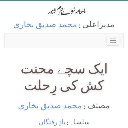
مدیراعلی :
محمد صدیق بخاری
ایک سچے محنت
کش کی رِحلت
مصنف :
محمد صدیق بخاری
سلسلہ :
یادِ رفتگاں