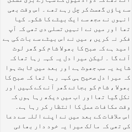
آئے تھے کہ دوآدمیوں کے سہارے بڑی مشکل
سے پاؤں گھسٹ کر چل رہے تھے ۔ اس وقت بھی
انہوں نے مجھ سے ایک بیٹے کا شکوہ کیا
تھا اور میں نے انہیں تسلی دی تھی کہ آپ
فکر نہ کریں ، میں نے اس بیٹے سے بات کی ہے
امید ہے کہ صبح کا بھولا شام کو گھر لوٹ
آئے گا ۔ لیکن میرا دل یہ کہہ رہا تھاکہ
شاید یہ سب جھوٹ ہے اور بعد میں ثابت ہوا
کہ میرا دل صحیح ہی کہہ رہا تھا کہ صبح کا
بھولا ، شام کو بجائے گھر آنے کے کہیں اور
نکل گیا تھااور اب میں دیکھ رہا ہوں کہ
وقت مکافات عمل کا انتظار کر رہا ہے۔
اس ملاقات کے بعد میں نے اپنے اللہ سے دعا
کی تھی کہ مالک میرا یہ خود دار بھائی