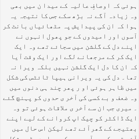
ہوئی کہ اوصافِ عالیہ کے میدا ن میں بھی
وہ زیادہ آگے نہ بڑھ سکے جس کا نتیجہ یہ
ہوا کہ ان کی پیدایش پہ مٹھائیاں بانٹ کر
آسوں اور امیدوں کے جو پھول انہوں نے
اپنے دل کے گلشن میں سجائے تھے وہ ایک
ایک کر کے مرجھانے لگے اور ایک وقت آیا
کہ ان کا دل ایک گلشن نہیں بلکہ ویرا نہ
تھا۔ دل کی یہ ویرانی ہیپا ٹائٹس کی شکل
میں ظاہر ہوئی او ر پھر چند ہی دنوں میں
وہ ضعف و بے کسی کی آخر ی حدوں کو پہنچ گئے
۔ میری جب ان سے آخر ی ملاقات ہوئی تو وہ
ایک ڈاکٹر کو چیک اپ کروانے کے لیے اپنے
بھتیجے کے گھرآئے تھے لیکن اس حال میں