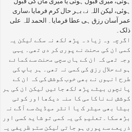
ہوئی، میری قبول ہوئی یا میری ماں کی قبول
ہوئی، لیکن اللہ نے بہر حال کرم فرمایا ،ساری
عمر آسان رزق ہی عطا فرمایا۔ الحمد للہ علی
ذلک۔
اگرچہ وہ زیاد ہ پڑھ لکھ نہ سکے لیکن یہ
کمی ان کی محنت نے پوری کر دی تھی۔ یہی
وجہ تھی کہ ان کے ہاں سچی محنت سے کمائے
ہوئے حلال رزق کی کمی نہ تھی۔ ہر باپ کی
طرح انہوں نے بھی خوب کوشش کی کہ ان کے
پانچوں بیٹے پڑھ لکھ جائیں لیکن ان کی ہر
کوشش نے ناکامی کا منہ دیکھااور کوئی
بیٹا بھی میٹر ک یا انٹر میڈیٹ سے آگے نہ
بڑھ سکا۔تعلیم کی یہ کمی تو شاید کسی اور
ذریعے سے پوری ہو جاتی لیکن ستم ظریفی یہ