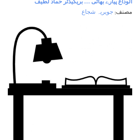
الوداع پیارے بھائی … بریگیڈئر حماد لطیف
مصنف:
جويريہ شجاع