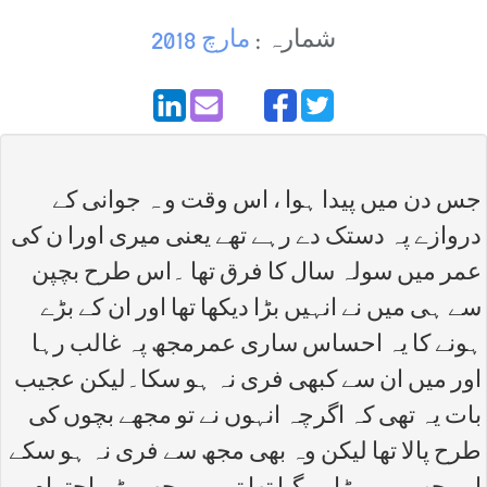
شمارہ :
مارچ 2018
جس دن میں پیدا ہوا ، اس وقت و ہ جوانی کے
دروازے پہ دستک دے رہے تھے یعنی میری اورا ن کی
عمر میں سولہ سال کا فرق تھا ۔اس طرح بچپن
سے ہی میں نے انہیں بڑا دیکھا تھا اور ان کے بڑے
ہونے کا یہ احساس ساری عمرمجھ پہ غالب رہا
اور میں ان سے کبھی فری نہ ہو سکا۔لیکن عجیب
بات یہ تھی کہ اگرچہ انہوں نے تو مجھے بچوں کی
طرح پالا تھا لیکن وہ بھی مجھ سے فری نہ ہو سکے