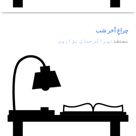
چراغِ آخر شب
مصنف:
نورالرحمان ہزاروی