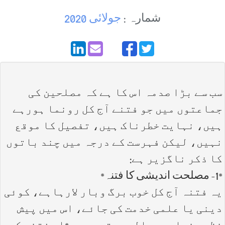
شمارہ :
جولائی 2020
سب سے بڑا صدمہ اس کا ہے کہ مصلحین کی
جماعتوں میں جو فتنے آج کل رونما ہورہے
ہیں، نہایت خطرناک ہیں، تفصیل کا موقع
نہیں، لیکن فہرست کے درجہ میں چند باتوں
کا ذکر ناگزیر ہے:
*1- مصلحت اندیشی کا فتنہ*
یہ فتنہ آج کل خوب برگ وبار لارہاہے، کوئی
دینی یا علمی خدمت کی جائے، اس میں پیش