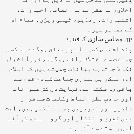
پھیل گئی ہے جس میں نہ دین ہے اور نہ
اخلاق، نہ عقل ہے نہ انصاف، اخبارات،
اشتہارات، ریڈیو، ٹیلی ویژن، تمام اس
کے مظاہر ہیں۔
*11- مجلس سازی کا فتنہ*
چند اشخاص کسی بات پر متفق ہوگئے یا کسی
جماعت سے اختلاف رائے ہوگیا، فوراً اخبار
نکالا جاتاہے بیانات چھپتے ہیں کہ اسلام
اور ملک، بس ہماری جماعت کے دم قدم سے
باقی رہ سکتا ہے۔نہایت دل کش عنوانات
اور جاذبِ نظر الفاظ وکلمات سے قرار
دادیں اور تجویزیں چھپنے لگتی ہیں، امت
میں تفرق وانتشار اور گروہ بندی کی آفت
اسی راستے سے آئی ہے۔