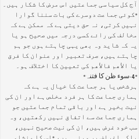
آج کل سیاسی جماعتیں اس مرض کا شکار ہیں۔
*کوئی جماعت دوسرے کی بات سننا گوارا
نہیں کرتی، نہ حق دیتی ہے کہ ممکن ہے کہ
مخالف کی رائے کسی درجہ میں صحیح ہو یا
یہ کہ شاید وہ بھی یہی چاہتے ہوں جو ہم
چاہتے ہیں، صرف تعبیر اور عنوان کا فرق
یا الأھم فالأھم کی تعیین کا اختلاف ہو۔
*4-سوء ظن کا فتنہ*
ہرشخص یا ہر جماعت کا خیال یہ ہے کہ
ہماری جماعت کا ہر فرد مخلص ہے اور ان کی
نیت بخیر ہے اور باقی تمام جماعتیں جو
ہماری جماعت سے اتفاق نہیں رکھتیں، وہ
سب خود غرض ہیں، ان کی نیت صحیح نہیں،
بلکہ اغراض پر مبنی ہیں، *اس کا منشاء