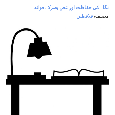
نگاہ كی حفاظت اور غض بصركے فوائد
مصنف:
فلافطين