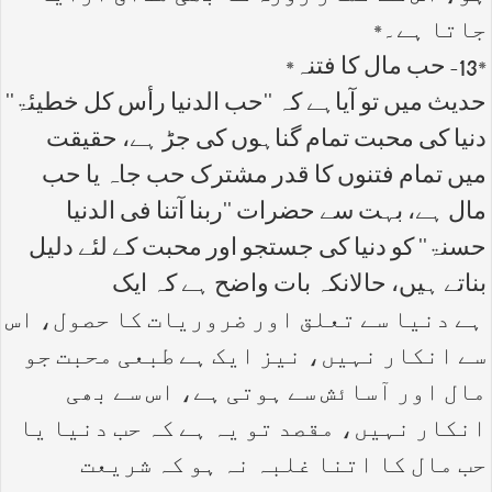
جاتا ہے۔*
*13- حب مال کا فتنہ*
حدیث میں تو آیاہے کہ ''حب الدنیا رأس کل خطیئۃ''
دنیا کی محبت تمام گناہوں کی جڑ ہے، حقیقت
میں تمام فتنوں کا قدر مشترک حب جاہ یا حب
مال ہے، بہت سے حضرات ''ربنا آتنا فی الدنیا
حسنۃ'' کو دنیا کی جستجو اور محبت کے لئے دلیل
بناتے ہیں، حالانکہ بات واضح ہے کہ ایک
ہے دنیا سے تعلق اور ضروریات کا حصول، اس
سے انکار نہیں، نیز ایک ہے طبعی محبت جو
مال اور آسائش سے ہوتی ہے، اس سے بھی
انکار نہیں، مقصد تو یہ ہے کہ حب دنیا یا
حب مال کا اتنا غلبہ نہ ہو کہ شریعت