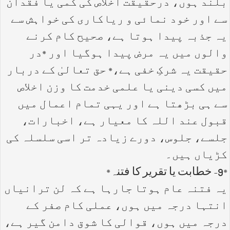
بلند ہوں، درحقیقت اخلاص کی کمی یا فقدان
سے اور خود نمائی و ریاکاری کی خواہش سے
یہ جذبہ پیدا ہوتا ہے، صحیح کام کرنے
والوں میں یہ مرض پیدا ہوگیا اور *در
حقیقت یہ شرکِ خفی ہے،* حق تعالیٰ کے دربار
میں کسی دینی یا علمی خدمت کا وزن اخلاص
سے ہی بڑھتا ہے اور یہی تمام اعمال میں
قبول عند اللہ کا معیار ہے، اخبارات،
جلسے، جلوس، دورے زیادہ تر اسی سلسلہ کی
کڑیاں ہیں۔
*9- خطابت یا تقریر کا فتنہ*
یہ فتنہ عام ہوتا جارہا ہے کہ لن ترانیاں
انتہا درجہ میں ہوں، عملی کام صفر کے
درجہ میں ہوں، قوالی کا شوق دامن گیر ہے،