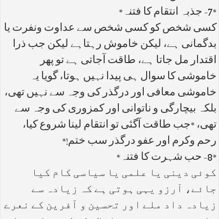
*7- جذبہ انتقام کا فتنہ*
کسی شخص کو کسی شخص سے عداوت ونفرت یا
بدگمانی ہے، لیکن خاموش رہتاہے لیکن جب ذرا
اقتدار مل جاتا ہے، طاقت آجاتی ہے تو پھر
خاموشی کا سوال ہی پیدا نہیں ہوتا، گویا یہ
خاموشی معافی اور درگذر کی وجہ سے نہیں تھی،
بلکہ بیچارگی و ناتوانی اور کمزوری کی وجہ سے
تھی، *جب طاقت آگئی تو انتقام لینا شروع کیا،
رحم وکرم اور عفو درگذر سب ختم!*
*8- حب شہرت کا فتنہ*
کوئی دینی یا علمی یا سیاسی کام کیا
جائے، آرزو یہی ہوتی ہے کہ زیادہ سے
زیادہ داد ملے اور تحسین و آفرین کے نعرے