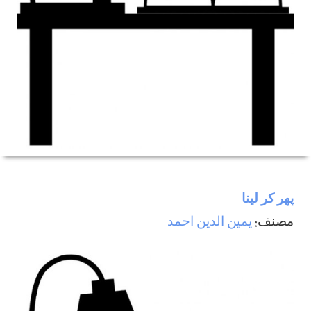
پھر كر لينا
مصنف:
يمين الدين احمد