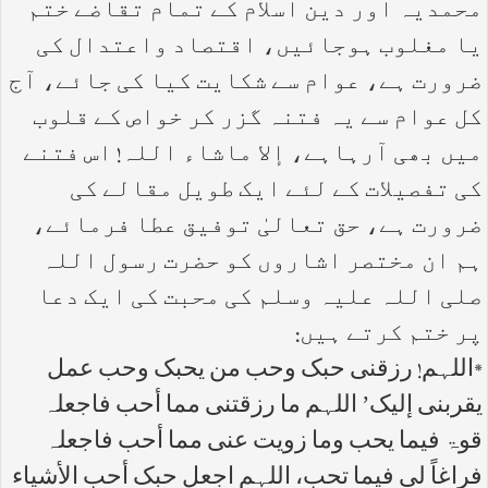
محمدیہ اور دین اسلام کے تمام تقاضے ختم
یا مغلوب ہوجائیں، اقتصاد واعتدال کی
ضرورت ہے، عوام سے شکایت کیا کی جائے، آج
کل عوام سے یہ فتنہ گزر کر خواص کے قلوب
میں بھی آرہاہے، إلا ماشاء اللہ! اس فتنے
کی تفصیلات کے لئے ایک طویل مقالے کی
ضرورت ہے، حق تعالیٰ توفیق عطا فرمائے،
ہم ان مختصر اشاروں کو حضرت رسول اللہ
صلی اللہ علیہ وسلم کی محبت کی ایک دعا
پر ختم کرتے ہیں:
*اللہم! رزقنی حبک وحب من یحبک وحب عمل
یقربنی إلیک’ اللہم ما رزقتنی مما أحب فاجعلہ
قوۃ فیما یحب وما زویت عنی مما أحب فاجعلہ
فراغاً لی فیما تحب، اللہم اجعل حبک أحب الأشیاء