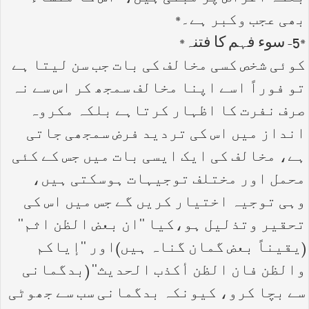
بھی عجب وکبر ہے۔*
*5- سوء فہم کا فتنہ*
کوئی شخص کسی مخالف کی بات جب سن لیتا ہے
تو فوراً اسے اپنا مخالف سمجھ کر اس سے نہ
صرف نفرت کا اظہار کرتاہے بلکہ مکروہ
انداز میں اس کی تردید فرض سمجھی جاتی
ہے، مخالف کی ایک ایسی بات میں جس کے کئی
محمل اور مختلف توجیہات ہوسکتی ہیں،
وہی توجیہ اختیار کریں گے جس میں اس کی
تحقیر وتذلیل ہو،کیا ''ان بعض الظن اثم''
(یقیناً بعض گمان گناہ ہیں)اور ''إیاکم
والظن فان الظن أکذب الحدیث'' (بدگمانی
سے بچا کرو، کیونکہ بدگمانی سب سے جھوٹی