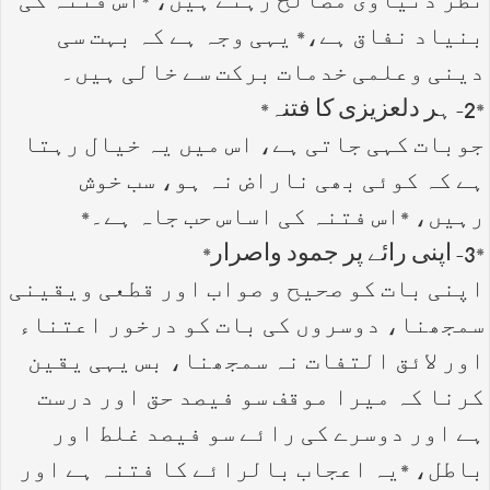
نظر دنیاوی مصالح رہتے ہیں، *اس فتنہ کی
بنیاد نفاق ہے،* یہی وجہ ہے کہ بہت سی
دینی وعلمی خدمات برکت سے خالی ہیں۔
*2- ہر دلعزیزی کا فتنہ*
جوبات کہی جاتی ہے، اس میں یہ خیال رہتا
ہے کہ کوئی بھی ناراض نہ ہو، سب خوش
رہیں، *اس فتنہ کی اساس حب جاہ ہے۔*
*3- اپنی رائے پر جمود واصرار*
اپنی بات کو صحیح و صواب اور قطعی ویقینی
سمجھنا، دوسروں کی بات کو درخور اعتناء
اور لائق التفات نہ سمجھنا، بس یہی یقین
کرنا کہ میرا موقف سو فیصد حق اور درست
ہے اور دوسرے کی رائے سو فیصد غلط اور
باطل، *یہ اعجاب بالرائے کا فتنہ ہے اور