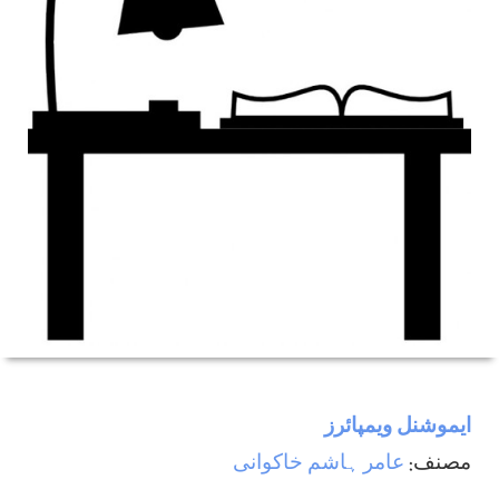
ایموشنل ویمپائرز
مصنف:
عامر ہاشم خاکوانی