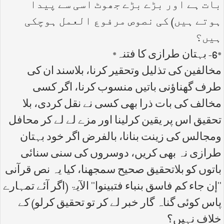
بات ہے اور بڑے بڑے جھوٹ اسی سے پیدا
ہوتے ہیں) کی نصوص مرفوع العمل ہوچکی
ہیں؟
*6- بہتان طرازی کا فتنہ*
مخالفین کی تذلیل وتحقیر کرنا، بلاسند ان کی
طرف گھناؤنی باتیں منسوب کرنا، اگر کسی
مخالف کی بات ذرا بھی کسی نے نقل کردی، بلا
تحقیق اس پر یقین کرلینا اور مزے لے لے کر محافل
ومجالس کی زینت بنانا، بالفرض اگر خود بہتان
طرازی نہ بھی کریں، دوسروں کی سنی سنائی
باتوں کو بلاتحقیق صحیح سمجھنا، کیا یہ نص قرآنی
''إن جاء کم فاسق بنباء فتبینوا'' الآیۃ (اگر آئے تمہارے
پاس کوئی گناہ گار خبر لے کر تو تحقیق کرلو) کے
خلاف نہیں؟