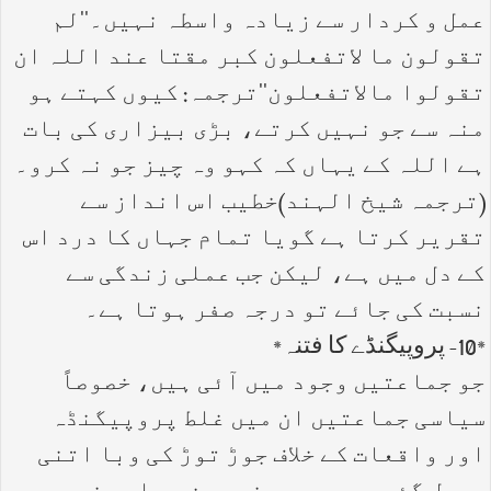
عمل و کردار سے زیادہ واسطہ نہیں۔''لم
تقولون ما لاتفعلون کبر مقتا عند اللہ ان
تقولوا مالاتفعلون''ترجمہ: کیوں کہتے ہو
منہ سے جو نہیں کرتے، بڑی بیزاری کی بات
ہے اللہ کے یہاں کہ کہو وہ چیز جو نہ کرو۔
(ترجمہ شیخ الہند)خطیب اس انداز سے
تقریر کرتا ہے گویا تمام جہاں کا درد اس
کے دل میں ہے، لیکن جب عملی زندگی سے
نسبت کی جائے تو درجہ صفر ہوتا ہے۔
*10- پروپیگنڈے کا فتنہ*
جو جماعتیں وجود میں آئی ہیں، خصوصاً
سیاسی جماعتیں ان میں غلط پروپیگنڈہ
اور واقعات کے خلاف جوڑ توڑ کی وبا اتنی