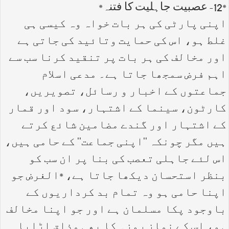
*12- عصبیت جاہلیت کا فتنہ*
اپنی پارٹی کی ہر بات خواہ وہ کیسی ہی
غلط ہو، اس کی حمایت وتائید کی جاتی ہے
اور مخالف کی ہر بات پر تنقید کرنا سب سے
اہم فرض سمجھا جاتا ہے۔ مدعی اسلام
جماعتوں کے اخبار و رسائل، تصویریں،
کارٹون، سینما کے اشتہار، سود اور قمار
کے اشتہار اور گندے مضامین شائع کرتے
ہیں مگر چونکہ ''اپنی جماعت'' کے حامی ہیں،
اس لئے جاہلی تعصب کی بنا پر ان سب کو
بنظر استحسان دیکھا جاتا ہے، *الغرض جو
اپنا حامی ہو وہ تمام بد کرداریوں کے
باوجود پکا مسلمان ہے اور جو اپنا مخالف
ہو، اس کے نماز روزہ کا بھی مذاق اڑایا