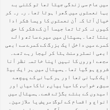
میں عام سی زندگی جیتا تھا تو کتنی بے
بہا نعمتوں میں گھرا ہوتا تھا۔ رہ رہ کر
خیال آتا کہ اُن نعمتوں کا ویسا شکر ادا
کیوں نہ کرتا تھا جیسا اُن کے شکر کا حق
بنتا تھا۔ہسپتال میں میرے ساتھ والے
کمرے میں داخل ایک بزرگ کے کمرے سے ابھی
ابھی انسٹرومنٹ ہٹا کر لیجا رہے تھے۔
مجھے اوروں کا نہیں اپنا خاتمہ نظر آنا
شروع ہو گیا تھا۔ہسپتال میں ہر ایک بیڈ
ایک کہانی تھا اور ہر کہانی کے پیچھے
سبق، خواب، کامیابیاں، ناکامیاں اور
امیدوں کے بنتے بگڑتے قصے۔ہسپتال میں
انواع و اقسام کے لوگ: مریض یا ملازمین۔