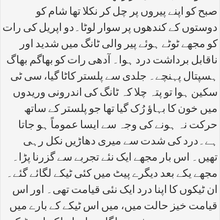
صبح کو اپنے پیروں پر چل کر نکلا تھا شام کو
دوستوں کے کندھوں پر سوار لوٹا۔دو اپریل کی رات
کو مجھے ٹوٹے ہوئے پیر والی ٹانگ میں شدید اور
ناقابل برداشت درد ہوا۔ آدھی رات کو بھاگم بھاگ
ہسپتال پہنچے۔ جلدی سے پلستر کاٹا گیا، سی ٹی
سکین ہوا تو پتہ چلا کہ ٹانگ کی اندرونی وریدوں
میں خون کا بہاؤ رُک گیا تھا جو پلستر کے ساتھ
حرکت نہ ہونے کی وجہ سے ایسا عموماً ہو جاتا
ہے۔درد کی شدت سے میری دھاڑیں نکل رہی
تھیں۔ اس بار مجھے ایک نئے تجربے سے گزرنا پڑا۔
مجھے یکے بعد دیگرے پیٹ میں کئی ٹیکے لگائے گئے۔
ان ٹیکوں کا اپنا درد ایک نئی قیامت تھی۔ اور اس
قیامت خیز حالت میں، میں اس ٹیکے کے بارے میں