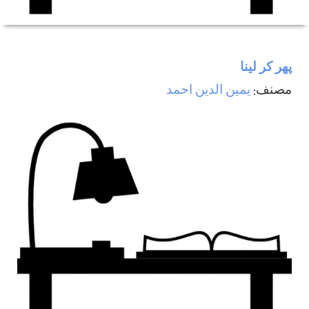
پھر كر لينا
مصنف:
يمين الدين احمد