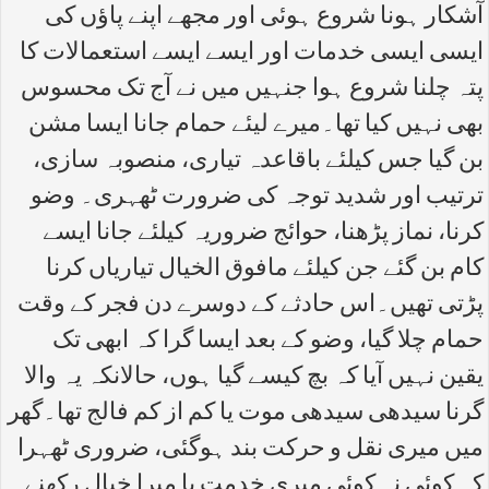
آشکار ہونا شروع ہوئی اور مجھے اپنے پاؤں کی
ایسی ایسی خدمات اور ایسے ایسے استعمالات کا
پتہ چلنا شروع ہوا جنہیں میں نے آج تک محسوس
بھی نہیں کیا تھا۔میرے لیئے حمام جانا ایسا مشن
بن گیا جس کیلئے باقاعدہ تیاری، منصوبہ سازی،
ترتیب اور شدید توجہ کی ضرورت ٹھہری۔ وضو
کرنا، نماز پڑھنا، حوائج ضروریہ کیلئے جانا ایسے
کام بن گئے جن کیلئے مافوق الخیال تیاریاں کرنا
پڑتی تھیں۔اس حادثے کے دوسرے دن فجر کے وقت
حمام چلا گیا، وضو کے بعد ایسا گرا کہ ابھی تک
یقین نہیں آیا کہ بچ کیسے گیا ہوں، حالانکہ یہ والا
گرنا سیدھی سیدھی موت یا کم از کم فالج تھا۔گھر
میں میری نقل و حرکت بند ہوگئی، ضروری ٹھہرا
کہ کوئی نہ کوئی میری خدمت یا میرا خیال رکھنے