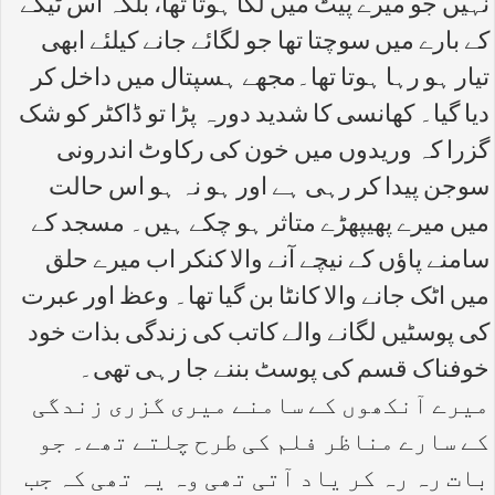
نہیں جو میرے پیٹ میں لگا ہوتا تھا، بلکہ اس ٹیکے
کے بارے میں سوچتا تھا جو لگائے جانے کیلئے ابھی
تیار ہو رہا ہوتا تھا۔مجھے ہسپتال میں داخل کر
دیا گیا۔ کھانسی کا شدید دورہ پڑا تو ڈاکٹر کو شک
گزرا کہ وریدوں میں خون کی رکاوٹ اندرونی
سوجن پیدا کر رہی ہے اور ہو نہ ہو اس حالت
میں میرے پھیپھڑے متاثر ہو چکے ہیں۔ مسجد کے
سامنے پاؤں کے نیچے آنے والا کنکر اب میرے حلق
میں اٹک جانے والا کانٹا بن گیا تھا۔ وعظ اور عبرت
کی پوسٹیں لگانے والے کاتب کی زندگی بذات خود
خوفناک قسم کی پوسٹ بننے جا رہی تھی۔
میرے آنکھوں کے سامنے میری گزری زندگی
کے سارے مناظر فلم کی طرح چلتے تھے۔ جو
بات رہ رہ کر یاد آتی تھی وہ یہ تھی کہ جب