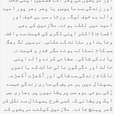
اور مریضوں کی پھر آگے قسمیں: اپنی صحت
اور زندگی سے مایوس، یا پھر بھر پور امید
والے بے خوف لوگ۔ ورثاء سب ہی خوف اور
امید میں لٹکے ہوئے۔ملازمین کی بھی
اقسام: ڈاکٹر اپنی ڈگری کی قیمت سے واقف
وجاہت اور متانت کے عکاس۔ نرسیں لگ بھگ
سب کام نمٹاتے ہوئے مگر قدر و قیمت نہ
پانے کی شاکی۔ صفائی کرنے والے اپنی
حالت اور دگرگوں مالی حالت کے ہاتھوں
ناکام زندگی سے شاکی اور اُکھڑے اُکھڑے۔
ہسپتال میں ہر مریض کی ساری زندگی جیسے
رُکی ہوئی ہو، سب پریشانیوں پر بھاری بس
ایک پریشانی کہ کسی طرح ہسپتال سے نکل کر
گھر پہنچ جائے۔ ملازمین کیلئے مریضوں کے