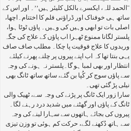
‘‘الحمد للہ، ایکسرے بالکل کلیئر ہیں’’۔ اور اس کے
ساتھ ہی خوفناک اور ڈراؤنی فلم کا اختتام۔اچھا،
اصلی بات تو ابھی وہیں کی وہیں۔ پاؤں ٹوٹا ہوا،
پلستر لگانا ممنوع ٹھہرا اب پاؤں کے علاج کی جگہ
وریدوں کا علاج فوقیت پا چکا۔ مطلب صاف صاف
یہی بنتا تھا کہ اب اپنے پیروں پر چلنے پھرنے کیلئے
انتظار اور بھی لمبا ہو گا۔پلستر نہ ہونے کی وجہ
سے پاؤں سوج کر کُپا بن گئے، ساتھ ساتھ ٹانگ بھی
نیلی پڑ گئی تھی۔
سارا زور ایک ٹانگ پر پڑنے کی وجہ سے، ٹھیک والی
ٹانگ کے پاؤں اور گھٹنے میں شدید درد رہنے لگا۔
پیروں کی بجائے ہاتھوں سے سہارا لینے کی وجہ
سے ہاتھ دُکھنے لگے، حرکت کم ہوئی تو وزن تیزی