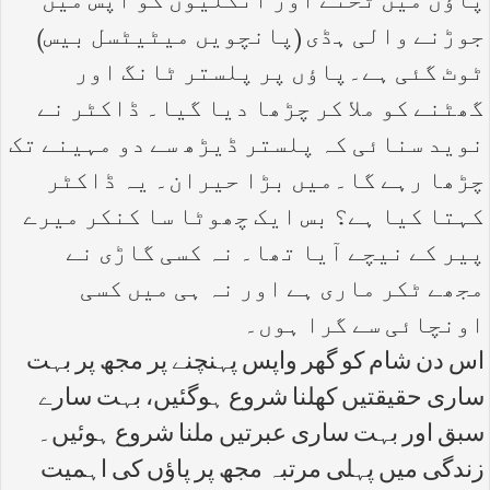
پاؤں میں ٹخنے اور انگلیوں کو آپس میں
جوڑنے والی ہڈی (پانچویں میٹیٹسل بیس)
ٹوٹ گئی ہے۔پاؤں پر پلستر ٹانگ اور
گھٹنے کو ملا کر چڑھا دیا گیا۔ ڈاکٹر نے
نوید سنائی کہ پلستر ڈیڑھ سے دو مہینے تک
چڑھا رہے گا۔میں بڑا حیران۔ یہ ڈاکٹر
کہتا کیا ہے؟ بس ایک چھوٹا سا کنکر میرے
پیر کے نیچے آیا تھا۔ نہ کسی گاڑی نے
مجھے ٹکر ماری ہے اور نہ ہی میں کسی
اونچائی سے گرا ہوں۔
اس دن شام کو گھر واپس پہنچنے پر مجھ پر بہت
ساری حقیقتیں کھلنا شروع ہوگئیں، بہت سارے
سبق اور بہت ساری عبرتیں ملنا شروع ہوئیں۔
زندگی میں پہلی مرتبہ مجھ پر پاؤں کی اہمیت