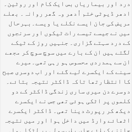
درد اور بیماریاں بس ایک کام اور روٹین۔
ادھر ڈیوٹی ختم اُدھر وہ گھر روانہ۔ بھلے
مریض کی جان ایسے نکلے یا ویسے۔بہرحال
میں نے جیسے تیسے رات ٹیکوں اور سرنجوں
کے درد سہتے گزاری۔ جنہیں روز کے ٹیکے
لگتے ہیں ان کے بارے میں سوچ سوچ کر مجھے
ان سے ہمدردی محسوس ہو رہی تھی۔میرے
سینے کے ایکسرے لیے گئے اور اب دوسری صبح
کا انتظارتھا تاکہ ڈاکٹر نتیجہ بتائے۔
دوسرے دن میری ساری زندگی ڈاکٹر کے دو
کلموں پر اٹکی ہوئی تھی جس نے ایکسرے
دیکھ کر رپورٹ دینا تھی۔ ڈاکٹر ایکسرے
اٹھائے وارڈ میں داخل ہوا اور میں نتیجہ
جاننے کیلئے جاں بلب سولی پر لٹکا ہوا۔