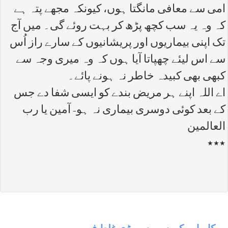
امی سے معافی مانگتا ہوں، کیونکہ مجھے پتہ ہے
کہ وہ یہ سب کچھ پڑھ کر بہت روئے گی۔ میں آج
تک اپنی بیماریوں اور پریشانیوں کے سارے راز اُس
سے اس لیئے چھپاتا آیا ہوں کہ وہ میری وجہ سے
کبھی بھی کبیدہ خاطر نہ ہونے پائے۔
اے اللہ اپنے ہر مریض بندے کو ایسی شفا دے جس
کے بعد کوئی دوسری بیماری نہ ہو- آمین یا رب
العالمین
٭٭٭