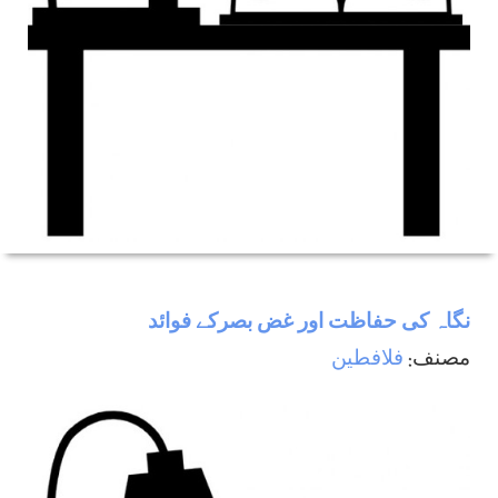
نگاہ كی حفاظت اور غض بصركے فوائد
مصنف:
فلافطين