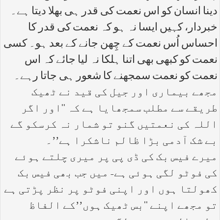
دینا انسان کو اس نعمت کی قدر ہی بھلا دیتا ہے۔
خبردار، کہیں ایسا نہ ہو کہ نعمت کی قدر کا
احساس اُس نعمت کے چِھن جانے کے بعد ہو۔ کسی
نعمت کو کبھی بھی اتنا ہلکا نہ لیا جائے کہ اس
نعمت کو نعمت سمجھنے کا شعور ہی جاتا رہے۔
مجھے بیماری اور جیل کی قید نے ٹھیک
طریقے سے مطلب سمجھایا ہے کہ ‘‘اور اگر
اللہ کی نعمتیں گنو تو شمار نہ کرسکو گے
بے شک آدمی بڑا ظالم ناشکرا ہے’’۔
میرے فیس بک کی ڈی پی پر میری چلتے ہوئے
کی فوٹو لگی ہوئی ہے- میں جب بھی فیس بک
کھولتا ہوں اور اپنی فوٹو پر نظر پڑتی ہے
تو مجھے اپنے ‘‘بس ٹھیک ہوں’’کے الفاظ