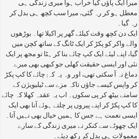
میرا ایک پاؤں کیا خراب ہوا میری زندگی ہی
معطل ہو کر رہ گئی، میرا سب کچھ ہی بدل کر
رہ گیا۔
ایک دن کچھ وقت کیلئے گھر پر اکیلا تھا۔ بوڑھوں
والے واکر کو پکڑ کر ایک ٹانگ کے ساتھ کچن میں
گیا، اپنے لیئے ایک کپ چائے بنا کر ہٹا تو مجھ پر ایک
نئی اور ایسی حقیقت کھلی جو کبھی بھی میرے
دماغ نہ آ سکتی تھی، اور وہ یہ کہ: چائے کا کپ پکڑ
کر واپس کیسے جاؤں تاکہ مزے سے ٹیلیویژن کے
سامنے بیٹھ کر پی سکوں۔ اب یہ عقدہ کھلا کہ چائے
کا کپ پکڑ کر اپنے پیروں پر چلتے ہوئے آنا بھی ایک
ایسی نعمت ہے جس کا ہمیں خیال بھی نہیں آتا۔
ایک چھوٹے سے کنکر نے میری زندگی کے سارے
معمولات ہی بدل کر رکھ دیئے۔