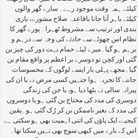
کیلئے ہمہ وقت موجود رہے۔ سارے گھر والوں
کیلئے باہر آنا جانا باقاعدہ صلاح مشورے، باری
بندی اور ترتیب سے مشروط ٹھہرا۔ پورے گھر کا
نظام اس چھوٹے سے حادثے کی وجہ سے درہم و
برہم ہو گیا۔میرے لیئے حمام بہت دور کی چیز بن
گئی اور کچن تو دوسرے بر اعظم پر واقع مقام بن
گیا۔مجھے پہلی بار ایسے لوگوں کے محسوسات
جاننے کا تجربہ ہوا جنہیں کسی مرض نے یا ان کی
پیرانہ سالی نے بٹھا دیا ہو، یا جن کی زندگی
دوسری کی مدد کی محتاج بن گئی ہو یا دوسروں
کی مدد کے بغیر ناممکن بن کر رُک گئی ہو۔یقین
کیجیے، ایک پاؤں کی اتنی اہمیت بھی ہو سکتی ہے
اس کے بارے میں کبھی سوچ بھی نہیں سکتا تھا۔