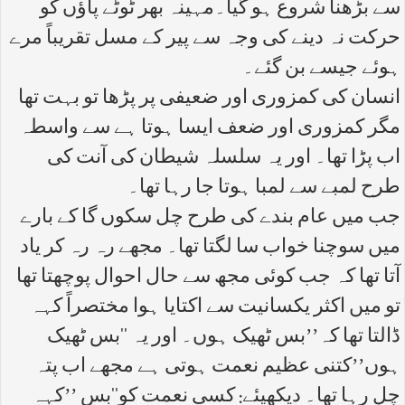
سے بڑھنا شروع ہو گیا۔مہینہ بھر ٹوٹے پاؤں کو
حرکت نہ دینے کی وجہ سے پیر کے مسل تقریباً مرے
ہوئے جیسے بن گئے۔
انسان کی کمزوری اور ضعیفی پر پڑھا تو بہت تھا
مگر کمزوری اور ضعف ایسا ہوتا ہے سے واسطہ
اب پڑا تھا۔ اور یہ سلسلہ شیطان کی آنت کی
طرح لمبے سے لمبا ہوتا جا رہا تھا۔
جب میں عام بندے کی طرح چل سکوں گا کے بارے
میں سوچنا خواب سا لگتا تھا۔ مجھے رہ رہ کر یاد
آتا تھا کہ جب کوئی مجھ سے حال احوال پوچھتا تھا
تو میں اکثر یکسانیت سے اکتایا ہوا مختصراً کہہ
ڈالتا تھا کہ’’بس ٹھیک ہوں۔ اور یہ ‘‘بس ٹھیک
ہوں’’کتنی عظیم نعمت ہوتی ہے مجھے اب پتہ
چل رہا تھا۔ دیکھیئے: کسی نعمت کو‘‘بس ’’کہہ