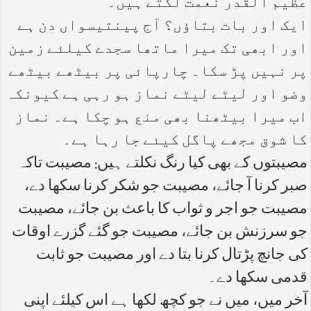
عظیم القدر نعمت لگتے ہیں۔
ایک اور بات بتاؤں؟ آج پینتیسواں دن ہے
اور ابھی تک میرا ماتھا سجدے کیلئے زمین
پر نہیں پڑ سکا۔ چارپائی پر بیٹھے بیٹھے
وضو اور لیٹے لیٹے نماز ہو رہی ہے کیونکہ
اب میرا بیٹھنا بھی منع ہو چکا ہے۔ نماز
کا شوق مجھے پاگل کیئے جا رہا ہے۔
مصیبتوں کے بھی کیا رنگ نکلتے ہیں: مصیبت تاکہ
صبر کرنا آ جائے، مصیبت جو شکر کرنا سکھا دے،
مصیبت جو اجر و ثواب کا باعث بن جائے، مصیبت
جو سرزنش بن جائے، مصیبت جو گئے گزرے اوقات
کی جانچ پڑتال کرنا بتا دے اور مصیبت جو ثابت
قدمی سکھا دے۔
آخر میں، میں نے جو کچھ لکھا ہے اس کیلئے اپنی