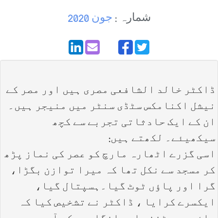
شمارہ :
جون 2020
ڈاکٹر خالد الشافعی مصری ہیں اور مصر کے
نیشل اکنامکس سٹڈی سنٹر میں منیجر ہیں۔
ان کے ایک حادثاتی تجربے سے کچھ
سیکھیئے۔ لکھتے ہیں:
اسی گزرے اٹھارہ مارچ کو عصر کی نماز پڑھ
کر مسجد سے نکل تھا کہ میرا توازن بگڑا،
گرا اور پاؤں ٹوٹ گیا۔ہسپتال گیا،
ایکسرے کرایا ، ڈاکٹر نے تشخیص کیا کہ