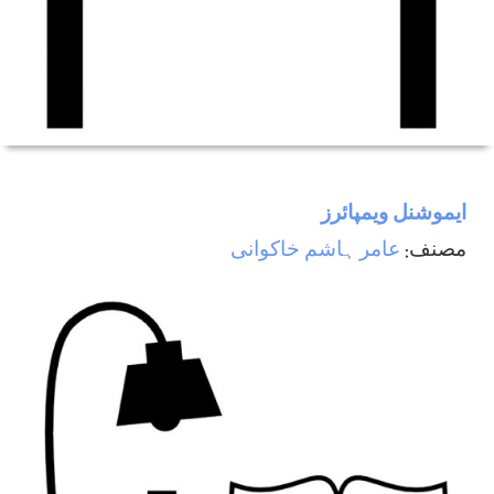
ایموشنل ویمپائرز
مصنف:
عامر ہاشم خاکوانی