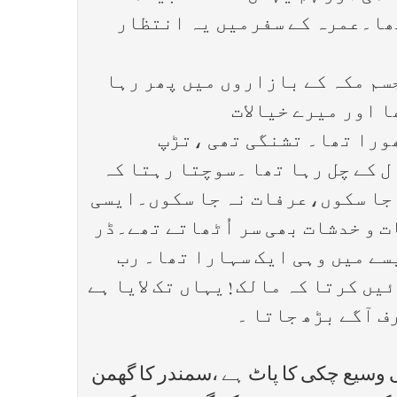
ھا۔عمرہ کے سفرمیں یہ انتظار
سم مکہ کے بازاروں میں پھر رہا
 اور میرے خیالات
ورا تھا۔ تشنگی تھی ،تڑپ
 کے چل رہا تھا ۔سوچتا رہتا کہ
ہ جا سکوں،عرفات نہ جا سکوں۔ایسی
 و خدشات بھی سر اُٹھاتے تھے۔ڈر
سے میں وہی ایک سہارا تھا۔ رب
ں کرتا کہ مالک ! یہاں تک لایا ہے
ف آگے بڑھ جاتا ۔
سی وسیع چکی کا پاٹ ہے ،سمندر کا گھمن