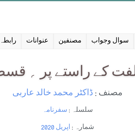
سوال وجواب
مصنفین
عنوانات
رابطہ 
لفت کے راستے پر ؍ قسط 
مصنف :
ڈاکٹر محمد خالد عاربی
سلسلہ :
سفرنامہ
شمارہ :
اپریل 2020