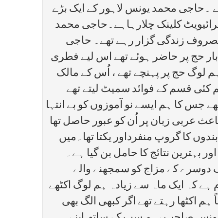
ھے ۔حاجی محمد یونس لاہور کے ایک بڑے
ی پرائیویٹ کلینک چلارہاہے۔حاجی محمد
ت مصروف زندگی گزار رہے تھے۔ حاجی
 بار حج پر حاضر ہوئے تھے اس لیے فطری
وگ حج پر پہنچے تھے ، اُس کے مالک
کئی قسم کے فوائد سمیٹ لیتے تھے
 جس کا ہم ایسے نو آموزوں کو بے انتہا
عث عربی زبان پر اُن کو عبور حاصل تھا
بندوں کا گروپ منفرداور یکتا تھا۔میں
ر بہترین نتائج کا حامل بن گیا ہے۔
ک دوسرے کے مزاج کو سمجھنے والے
ہے کہ ایک ماہ سے زیادہ ہم لوگ اکٹھے
ہم اکٹھا رہتے تھے اگر کبھی الگ بھی