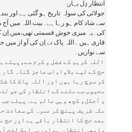
انتظار دِل بہار:
جولائی کی سولہ تاریخ ہو گئی ہے اور بند
سے شاد کام ہو رہا ہے۔بیت اللہ میں آج 
کی۔یہ میری خوش قسمتی تھی،میں اِن کا 
قاری ہیں ۔اللہ پاک نے اِن کی آو از می
سے نوازیں۔
اللہ کریم کے فضل و کرم سے،پہلے بھ
حج کے لیے بلاوا،اس عاجز گناہ گار 
کر سوچ رہا ہوں اور اللہ پاک کا شک
محبوب سے ملنے کے انتظار کی جو لذت
، آجکل، کچھ وہی عالم ہے۔پہلے جب 
مکہ شریف پہنچ کر عمرہ کی سعادت حا
بعد حج کا انتظار باقی ہے اور حج 
،ابھی انتظار ہے اوریہ ایک لذت آمی