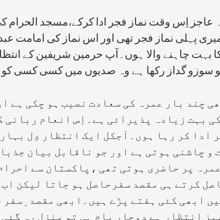
ہ عاجز اِس وقت نماز فجر ادا کرکے،مسجد الحرام کی 
میری پہلی نماز فجر تھی اور اس نماز کی امامت عبد
بہت چاہنے والا ہوں۔آپ حرمین شریفین کے انتظام
ں جو سوزو گداز رکھا ہے وہ صدیوں میں کسی کسی کو
ی چند بار عمرہ کی سعادت نصیب ہو چکی ہے او
کی بہت زیادہ پذیرائی ہے۔اِس انعام ربانی 
ر ادا کر رہا ہوں۔آجکل ایک انتظار دِل بہار 
 و چاشنی ہوتی ہے اور جو ناقابل بیان جذبات
عمرہ پر حاضری ہوتی تھی ،پاکستان سے احرام
صل کرتے ہی مقصد سفرحاصل ہو جاتا لیکن اب کی
میں ابھی کئی ہفتے پڑے ہیں۔ابھی مقصد ِسفر 
ز انتظار ہے دوچار بام ہی تو منزل رہ گئی ت