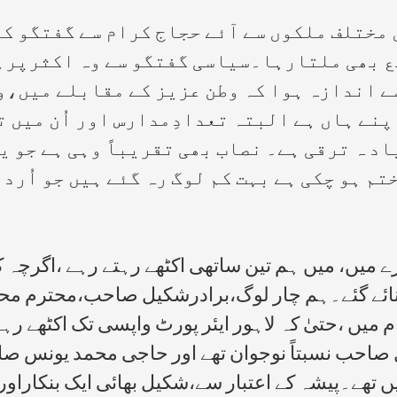
 مختلف ملکوں سے آئے حجاج کرام سے گفتگو ک
ع بھی ملتارہا۔سیاسی گفتگو سے وہ اکثرپرہ
ے اندازہ ہوا کہ وطن عزیز کے مقابلے میں،
اپنے ہاں ہے البتہ تعدادِمدارس اور اُن میں 
د ہ ترقی ہے۔ نصاب بھی تقریباً وہی ہے جو ی
ختم ہو چکی ہے بہت کم لوگ رہ گئے ہیں جو اُ
ے میں، میں ہم تین ساتھی اکٹھے رہتے رہے ،اگرچہ کم
بنائے گئے۔ہم چار لوگ،برادرشکیل صاحب،محترم م
 میں ،حتیٰ کہ لاہور ایئر پورٹ واپسی تک اکٹھے رہ
احب نسبتاً نوجوان تھے اور حاجی محمد یونس صاحب
تھے۔پیشہ کے اعتبار سے،شکیل بھائی ایک بنکاراور ح