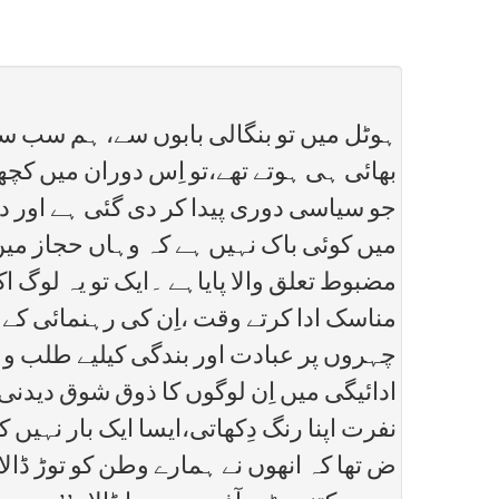
ہوٹل میں تو بنگالی بابوں سے، ہم سب ساتھ
بھائی ہی ہوتے تھے،تو اِس دوران میں کچ
جو سیاسی دوری پیدا کر دی گئی ہے اور دو
میں کوئی باک نہیں ہے کہ وہاں حجاز میں ،
مضبوط تعلق والا پایاہے ۔ایک تو یہ لوگ 
مناسک ادا کرتے وقت ،اِن کی رہنمائی کے لی
چہروں پر عبادت اور بندگی کیلیے طلب و ج
ادائیگی میں اِن لوگوں کا ذوق شوق دیدنی 
نفرت اپنا رنگ دِکھاتی،ایسا ایک بار نہیں
ض تھا کہ انھوں نے ہمارے وطن کو توڑ ڈالا 