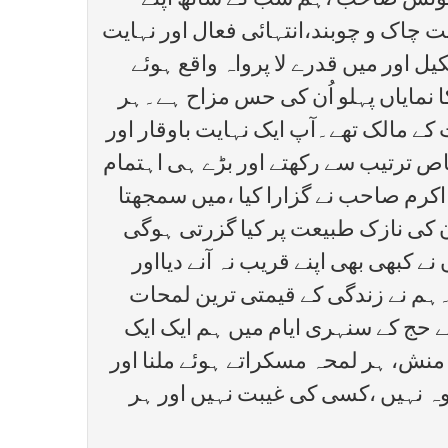
د یونس صاحب ،ہم سب کے ساتھ اپنے
ت چاک و چوبند،انتہائی فعال اور نہایت
ل اور میں قدرے لا پرواہ واقع ہوئے
 نمایاں پہلو اُن کی حس مزاح ہے۔ہر
 مالک تھے۔آپ ایک نہایت باوقار اور
 ترتیب سے رکھتے اور بڑے ہی اہتمام
کرم صاحب نے گزارا کیا ،میں سمجھتا
ن کی نازک طبیعت پر کیا گزرتی ہوگی
نے کبھی بھی اپنے قریب نہ آنے دیااور
یں۔ہم نے زندگی کے قیمتی ترین لمحات
ے حج کے سنہری ایام میں ہم ایک ایک
ش، ہر لمحہ مسکراتے ہوئے ملنا اور
وہ نہیں ،کسی کی غیبت نہیں اور ہر