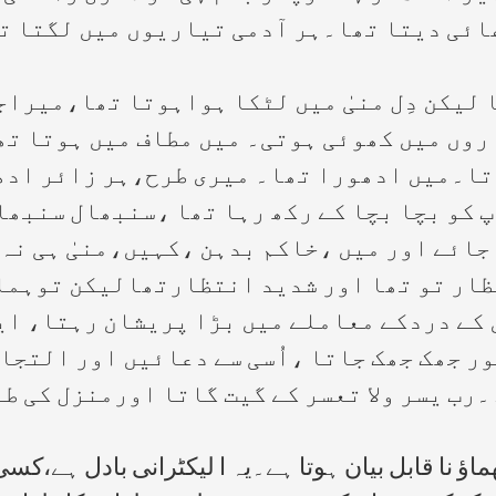
ھائی دیتا تھا۔ہر آدمی تیاریوں میں لگتا ت
 لیکن دِل منیٰ میں لٹکا ہواہوتا تھا،میراج
روں میں کھوئی ہوتی۔ میں مطاف میں ہوتا تھا
تا۔میں ادھورا تھا۔ میری طرح،ہر زائر ادھ
 کو بچا بچا کے رکھ رہا تھا ،سنبھال سنبھال
 جائے اور میں ،خاکم بدہن ،کہیں،منیٰ ہی ن
ار تو تھا اور شدید انتظارتھالیکن توہمات
 کے دردکے معاملے میں بڑا پریشان رہتا، ای
ور جھک جھک جاتا ،اُسی سے دعائیں اور التجائی
۔رب یسر ولا تعسر کے گیت گاتا اورمنزل کی طر
ماؤ نا قابل بیان ہوتا ہے۔یہ ا لیکٹرانی بادل ہے،ک