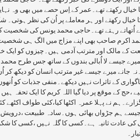
 ہوتے اور ایک دوسرے کی خبر رکھتے تھے۔ حاجی محم
 خیال رکھتے تھے۔عمر کے اِس حصے میں بھی وہ نہای
خیال رکھتے اور ہر معاملے پر اُن کی نظر ہوتی۔ شکی
ے اُتھاتے رہتے تھے۔حاجی محمد یونس کی شخصیت کا
 اکرم صاحب بھی اپنے مزاج میں الگ ہی شخصیت کے
کے مالک اور مترتب آدمی ہیں۔چیزوں کو ایک خاص
یرے جیسے لا اُبالی بندوں کے ساتھ جس طرح محمد ا
ہ جانے میرے جیسے غیر مترتب انسان کو دیکھ کر اُ
ناگواری کے تاثرات نہیں دیکھے۔منفی جذبات کو اُنھوں 
لیے ،حج کے موقع پر دیا گیا اللہ کریم کا ایک تحفہ ہ
ارے۔ہم نے پہلا عمرہ اکٹھا کیا،کئی طواف اکٹھے کئ
جیسے ہم جڑواں بھائی ہوں۔سادہ طبیعت ،درویش من
ئی کی عادت ثانیہ ہے۔کسی کا گلہ نہیں ،کسی کا شک
یار۔