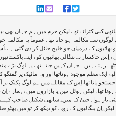
ی کنی کتراتے تھے لیکن حرم میں ہم جہاں بھی بیٹھتے
ھ لوگوں سے مکالمہ ہو جاتا تھا۔عموماً یہ مکالمہ 
 بھائیوں کے درمیان جو خلیج حائل کر دی گئی ہے،اُ
 اِس خاکسار نے بنگالی بھائیوں کو ، اپنے پاکستانی
اکٹھے رہتے ہیں۔ جہاں کہیں جاتے تھے یہ لوگ بڑے 
ے ایک معلم موجود ہوتاتھا اور وہ مائیک پر گفتگو کر
ستجو پاتا تھا،اِس کے مقابلے میں ہم لوگ پکنک پر 
ہوتا تھا۔لیکن ہوٹل میں یا بازاروں میں ،ہمارے اِن 
 کئی بار ہوا۔حتیٰ کہ میرے ساتھی شکیل صاحب کہنے ل
لیکن اِن بنگالیوں کے رویے کو دیکھ کر تو میں بھٹو ص