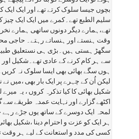
ہوئے تو ایک دوسرے کو بتا کر آگے پیچھے
بچوں جیسا سلوک کرتے تھے اور ایک ایک کا
سلیم الطبع تھے۔کمرے میں ایک ایک چیز کا 
تھے،ہمارے دیگر دونوں ساتھی ہمارے نخر
وقت ہنستے اور ہنساتے رہتے۔ حاجی محمد
سگھڑ ہستی ہیں۔بڑی ہی نستعلیق طبیعت 
سے ہر کام کرنے کے عادی تھے۔شکیل اور م
ہوں سگے بھائی بھی ایسا سلوک نہ کریں۔ن
لیکن اُن کے چہرے پر ایک بار بھی ،میں نے 
شکیل بھائی کا کیا تذکرہ کروں ، یہ میرے 
اکٹھے گزارے اور نہایت عمدہ طریقے سے گز
لمحہ ایک دوسرے کے ساتھ یوں جڑے رہے 
ہر ایک کو عزت و احترام دینا ،شکیل بھا
کسی کی مدد و استعانت کے لیے ہر وقت ت