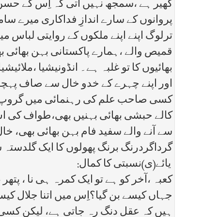
گھیر ہے ،سمجھ نہیں آتی کہ اِس کے حس
پروانوں کے سارے اندازِ فداکاری میرے سا
ترلوگ اپنے اپنے ملکوں کے روایتی لباس
قمیص والے ،ہمارے پاکستانی بہن بھائی بھ
بھائیوں کا تو غلبہ ہے۔ انڈونیشیا ،ملائ
اور اپنے چہرے کے خدو خال سے صاف پہچانے 
کسی صاحب علم کی رہنمائی میں گروپ کی 
کالے حبشی بھائی بہنیں بھی،طواف کی اس
سے آنے والے سفید فام بہن بھائی بھی، 
گرداگردرنگ برنگ پھولوں کا ایک گلدستہ سج
یائے(ی)نسبتی کا کمال:
کعبہ ،آخر کو ہے تو ایک کمرہ ہی نا ، پتھر
جہاں کیسے بن گیا؟اِس میں اتنا جلال کی
ہیں کہ عقل دنگ رہ جاتی ہے، لیکن کسی