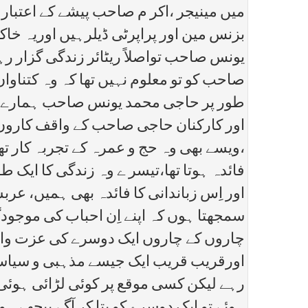
میں مینیجر ،اکر م صاحب پیشے کے اعتبار
بزنس مین اور پراپرٹی ڈیلرہیں اوریہ خاک
یونس صاحب تواصلاً ریٹائر زندگی گزار ر
صاحب کو تو معلوم نہیں تھا کہ وہ کتناوا
طور پر حاجی محمد یونس صاحب ہمارے رہ
اور کارکنان حاجی صاحب کے واقف کاروں
،ویسے بھی وہ حج و عمرہ کے تجربہ کار ت
فائدہ ہوتا تھا،تیسر ے وہ زندگی کا ایک 
اور اِس زباندانی کا فائدہ بھی ہمیں، عرب
سمجھتا ہوں کہ اپنے اِن احباب کی موجودگی
چاروں کے چاروں ایک دوسرے کی عزت واحتر
اورقریب قریب ایک جیسے مذہبی و سیاسی خ
رہے لیکن کسی موقع پر کوئی لڑائی ہوئی ،ن