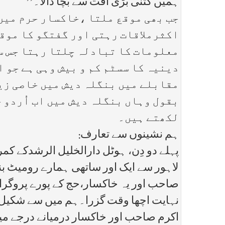
ہمیں کتنی بڑی آفت سے بچا ڈالا۔’’
جب بھی موقع ملتا ،خاکسار حرم میں
اکثرملاقات رہتی اور گفتگو کا موق
معلومات کا تبادلہ چلتا رہتا جس س
دینیہ کا سسٹم کم و بیش وہی ہے جو 
مقابلے میں بنگلہ دیش میں خاصی زیا
بقول وہاں بنگلہ دیش میں اب اُردو 
لکھتے ہیں۔
ہم نشینوں سے تعارف:
پہلے دو دِن، ہوٹل دارالخلیل الرشدکے کمر
لاہور سے ایک اور ساتھی ہمارے رومیٹ 
صاحب اور یہ خاکسار،حج کے پورے پروگرام
نہایت اچھا وقت گزرا۔ہم میں سے شکیل ص
اکرم صاحب اور خاکسار درمیانے درجے میں 