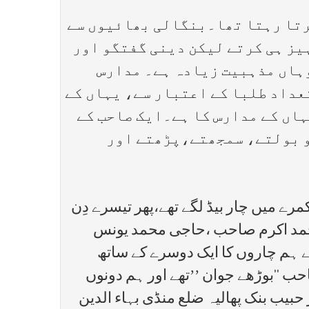
رتا رہتا تھا۔بنگالی بھائیوں سے
یز ہی کرتے لیکن دینی گفتگو اور
وہاں مذہبیت زیادہ ہے۔ مدارس
تعداد طلبا کے اعتبار سے، یہاں کے
ہاں کے مدارس کا ہے۔ایک صاحب کے
ردو بولتے، سمجھتے،پڑھتے اور
رے میں چار بیڈ لگے تھے،پھر تیسرے دِن
حمد اکرم صاحب ،حاجی محمد یونس
ے ہم چاروں کا ایک دوسرے کے ساتھ
 ‘‘بوڑھے جوان ’’تھے اور ہم دونوں
بیب بنک پھالیہ ضلع منڈی بہاء الدین