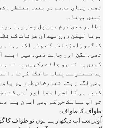
تھے۔ یہاں مجھے ہر بندہ منتظر دِک
نہیں ہوتا۔
بظاہر میں حرم میں چل پھر رہا ہوتا
ہوتا لیکن روح میدان عرفات کے نظا
کاگھوڑامزدلفہ کے چکر لگا رہا ہو
تھی،لگن اور چاہت تھی۔میں اپنے آپ
کہیں یہ نہ ہو جائے ،کہیں وہ نہ ہو
بد قسمتی سے پناہ مانگا کرتا۔انتظ
بھی لگا رہتا تھا،خاص طور پر پاؤں
کعبہ ہی کا آسرا تھا اور اُسی کے حض
تو اب مناسک حج کو بھی آسان بنا دے 
طواف کا طواف:
اُوپر سے آپ دیکھ رہے ہوں تو طواف کا گھ