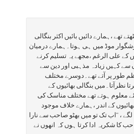
 تھے ،ہمارے دائیں بائیں اکثر بنگالی
خوشگوار موڈ میں ہی ہوتا۔ہمارے درمیان
س کے علی الرغم ،مجھے یہ تسلیم کرنے
وں سے کہیں زیادہ مذہبی اور دین سے
منظم طور پر آتے تھے۔دوسرے مختلف
تا نظرآتا۔میں بنگالی بھائیوں کے
آئے معلوم ہوتے تھے مختلف مناسک کی
بھائیوں کے اندر ،ہمارے خلاف موجود
گے ، ‘‘اب تک تو میں بھٹو صاحب سے نارا
احب کا شکریہ ادا کرتا ہوں کہ انھوں نے