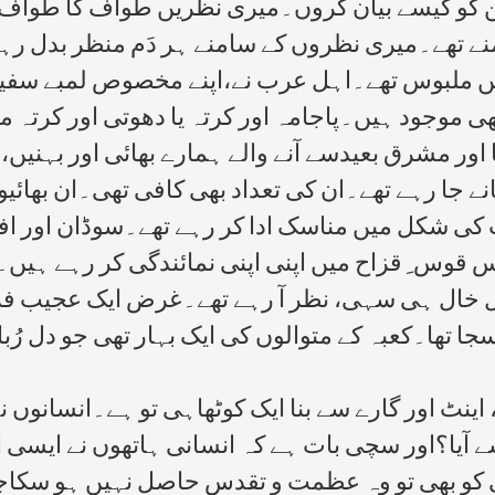
ن کو کیسے بیان کروں۔میری نظریں طواف کا طواف
منے تھے۔میری نظروں کے سامنے ہر دَم منظر بدل رہا 
 میں ملبوس تھے۔اہل عرب نے،اپنے مخصوص لمبے سفید
ی موجود ہیں۔پاجامہ اور کرتہ یا دھوتی اور کرتہ م
یشیا اور مشرق بعیدسے آنے والے ہمارے بھائی اور بہ
جا رہے تھے۔ان کی تعداد بھی کافی تھی۔ان بھائیوں ک
شکل میں مناسک ادا کر رہے تھے۔سوڈان اور افریقہ
 قوس ِ قزاح میں اپنی اپنی نمائندگی کر رہے ہیں
خال خال ہی سہی، نظر آ رہے تھے۔غرض ایک عجیب فر
ا تھا۔کعبہ کے متوالوں کی ایک بہار تھی جو دل رُبا 
 ، اینٹ اور گارے سے بنا ایک کوٹھاہی تو ہے۔انسانوں 
سے آیا؟اور سچی بات ہے کہ انسانی ہاتھوں نے ایس
 کو بھی تو وہ عظمت و تقدس حاصل نہیں ہو سکاجو