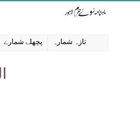
تازہ شمارہ
پچھلے شمارے
ا