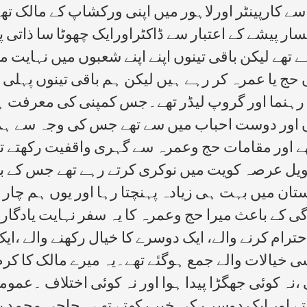
 سے کارپینٹر اورلاہور میں اپنی ورکشاپ کے مالک ت
سار پیشے کے اعتبار سے ڈاکٹراورایک چھوٹا سا ذات
ہے تھے لیکن باقی تینوں اپنے اپنے شعبوں میں نہای
ں حج یا عمرہ کر رہے ہیں لیکن ہم باقی تینوں پہلی
نما اور گروپ لیڈر تھے۔جس کمپنی کی معرفت ہم ل
 اور دوست احباب میں سے تھے جس کی وجہ سے ہم 
ھے اور مقامات حج وعمرہ سے گہری واقفیت رکھتے تھے
طویل عرصہ کویت میں نوکری کرتے رہے تھے جس کے با
ستان میں بہت ہی زیادہ پہنچتا رہا اور یوں ہم چار 
 کے باعث میرا حج وعمرہ کا یہ سفر نہایت یادگار او
ام کرنے والے، ایک دوسرے کا خیال رکھنے والے ،ای
یالات والے جمع ہوگئے تھے۔یہ میرے مالک کا کرم 
ہ کوئی جھگڑا پیدا ہوا اور نہ کوئی اختلاف ۔عموماً 