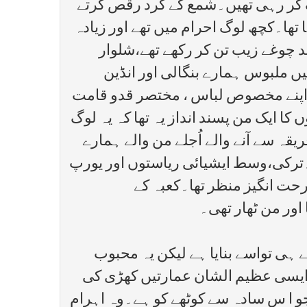
 کر رہی تھیں۔شمع کے گرد رقص کرتے
تھا۔کچھ لوگ احرام میں تھے اور زیادہ
 چوغے زیب تن کر رکھے تھے،شلوار
یں ملبوس ہمارے بنگالی اور انڈین
نیں،اپنے مخصوص لباس ، مختصر قدو قامت
ا ایک من پسند انداز یہ تھا کہ یہ لوگ
 سے آنے والے اُجلے من والے ہمارے
۔ترکی،وسط ایشیائی ریاستوں اور یورپ
حت انگیز منظر تھا۔کعبہ کے
اور من ٹھار تھی۔
نے ہی تواسے بنایا ہے لیکن یہ محبوب
ی ایسی عظیم الشان عمارتیں کھڑی کی
 ا س سادہ سے کوٹھے کو ہے۔وہ اہرام