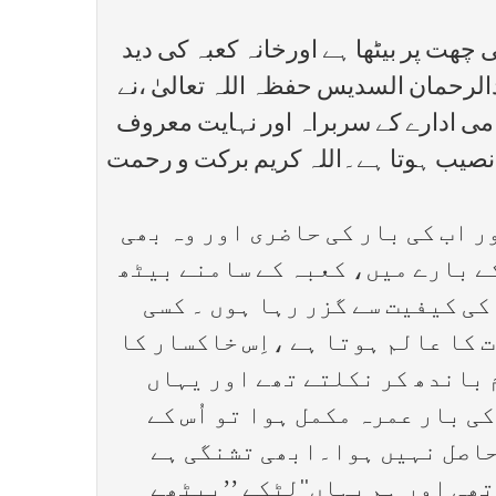
چھت پر بیٹھا ہے اورخانہ کعبہ کی دید
الرحمان السدیس حفظہ اللہ تعالیٰ ،نے
ی ادارے کے سربراہ اور نہایت معروف
 نصیب ہوتا ہے۔اللہ کریم برکت و رحمت
ر اب کی بار کی حاضری اور وہ بھی
کے بارے میں، کعبہ کے سامنے بیٹھ
کی کیفیت سے گزر رہا ہوں ۔ کسی
 کا عالم ہوتا ہے ،اِس خاکسار کا
 باندھ کر نکلتے تھے اور یہاں
 بار عمرہ مکمل ہوا تو اُس کے
حاصل نہیں ہوا۔ابھی تشنگی ہے
ھی اور ہم یہاں‘‘لٹکے ’’بیٹھے