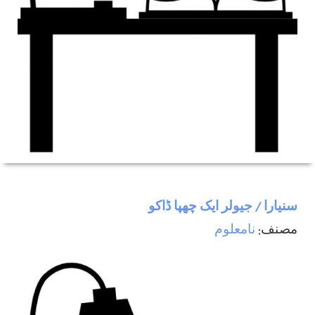
سنیارا / جیولر ایک چھپا ڈاکو
مصنف:
نامعلوم