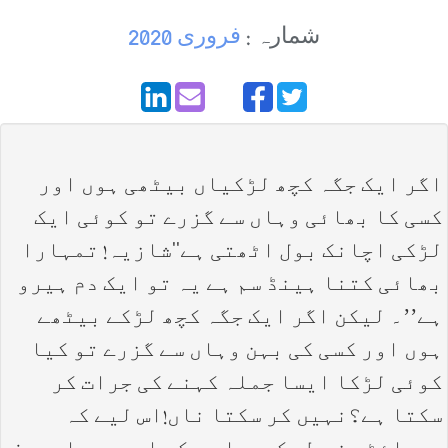
شمارہ :
فروری 2020
اگر ایک جگہ کچھ لڑکیاں بیٹھی ہوں اور
کسی کا بھائی وہاں سے گزرے تو کوئی ایک
لڑکی اچانک بول اٹھتی ہے‘‘شازیہ! تمہارا
بھائی کتنا ہینڈ سم ہے یہ تو ایک دم ہیرو
ہے’’۔ لیکن اگر ایک جگہ کچھ لڑکے بیٹھے
ہوں اور کسی کی بہن وہاں سے گزرے تو کیا
کوئی لڑکا ایسا جملہ کہنے کی جرات کر
سکتا ہے؟نہیں کر سکتا ناں!اس لیے کہ