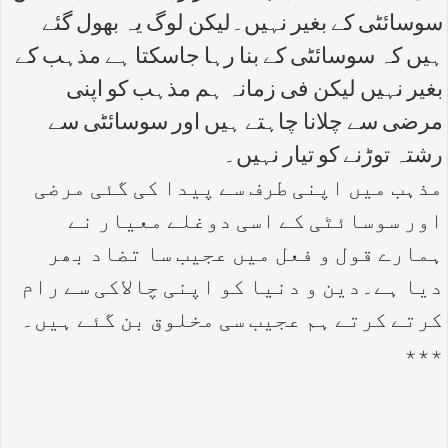
سوسائٹی کے بغیر نہیں۔لیکن لوگ یہ بھول گئے
ہیں کہ سوسائٹی کے بنا رہا جاسکتا ہے مذہب کے
بغیر نہیں لیکن فی زمانہ ہم مذہب کو اپنی
مرضی سے چلانا چاہتے ہیں اور سوسائٹی سے
رشتہ توڑنے کو تیار نہیں۔
مذہب میں اپنی طرف سے پیدا کی گئی مرضی
اور سوسائٹی کے اسی دوغلے معیار نے
ہمارے قول و فعل میں عجیب سا تضاد بھر
دیا ہے۔دین و دنیا کو اپنی چالاکی سے رام
کرتے کرتے ہم عجیب سی مخلوق بن گئے ہیں۔
٭٭٭