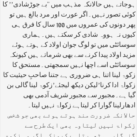
ہوجاتے ہیں حالانکہ مذہب میں ‘‘بے جوڑشادی’’ کا
کوئی تصور نہیں۔اگر عورت اور مرد بالغ ہیں تو
پھر دونوں کی عمروں میں 100 سال کا فرق ہی
کیوں نہ ہووہ شادی کر سکتے ہیں۔ہماری
سوسائٹی میں تو لوگ جوان اولاد کے ہوتے ہوئے
مزید اولاد پیدا کرنے سے بھی شرماتے ہیں کیونکہ
سوسائٹی اسے اچھا نہیں سمجھتی۔مستحق کا
زکوۃ لینا اتنا ہی ضروری ہے جتنا صاحبِ حیثیت کا
زکواۃ ادا کرنا’لیکن دیکھ لیجئے’زکوۃ لینا گالی بن
گیا ہے۔مجبور سے مجبور شریف آدمی بھی
ادھارلینا گوارا کر لیتاہے زکواۃ نہیں لیتا۔
حالانکہ ضرورت مند ہوتے ہوئے بھی جو شخص
زکواۃ نہیں لیتاوہ بھی ایک طرح سے
گنہگار ہی ٹھہرتاہے کیونکہ اگر وہ زکوۃ