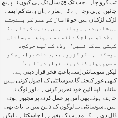
تب کرو چاہے جب تک 35 سال تک ہی کیوں نہ پہنچ
جائیں۔یہی وجہ ہے کہ ہمارے ہاں بہت کم ایسے
لڑکے لڑکیاں ہیں جو 18 سال کی عمر کو پہنچتے
ہی شادی شدہ ہوجاتے ہیں۔مذہب کہتا ہے کہ
اولاد کو حرام کے لقمے سے بچاؤ۔ سوسائٹی
کہتی ہے کہ نہیں’ اولاد کے لیے جوکچھ
ہوسکتا ہے کر گزرو۔ مذہب ذات برادری کو
محض پہچان کا ذریعہ قرار دیتا ہے’
لیکن سوسائٹی اِسے باعثِ فخر قرار دیتی ہے۔
کبھی غور کیجئے گا،سوسائٹی کے اصول کوئی نہیں
بناتا،یہ اپنا آئین خود تحریر کرتی ہے اور لوگ نہ
چاہتے ہوئے بھی اس پر عمل کرنے پر مجبور ہوتے
ہیں۔سوسائٹی نے لوگوں کے ذہن میں یہ بات بھی
ڈال دی ہے کہ مذہب کے بغیر رہا جاسکتا ہے لیکن