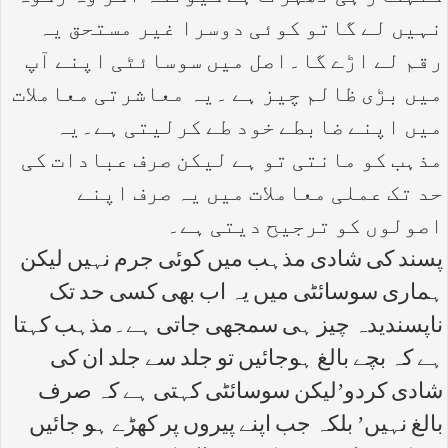
نہیں لے گاتو کوئی دوسرا غیر مستحق یہ
رقم لے اڑے گا۔اصل میں سوسائٹی اپنے آپ
میں بڑی ظالم چیز ہے ۔یہ معاشرتی معاملات
میں اپنے ضابطے خود طے کرلیتی ہے۔یہ
مذہب کو مانتی تو ہے لیکن صرف عبادات کی
حد تک عملی معاملات میں یہ صرف اپنے
اصولوں کو ترجیح دیتی ہے۔
پسند کی شادی مذہب میں کوئی جرم نہیں لیکن
ہماری سوسائٹی میں یہ اب بھی کسی حد تک
ناپسندیدہ چیز ہی سمجھی جاتی ہے۔مذہب کہتا
ہے کہ بچے بالغ ہوجائیں تو جلد سے جلد ان کی
شادی کردو’لیکن سوسائٹی کہتی ہے کہ صرف
بالغ نہیں’ بلکہ جب اپنے پیروں پر کھڑے ہو جائیں