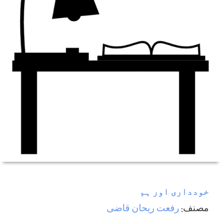
خودداری اور ہم
مصنف:
رفعت ريحان قاضی