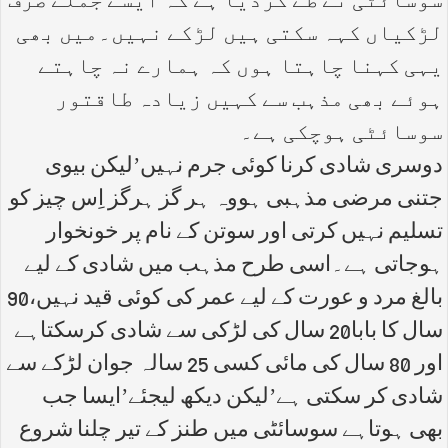
سوسائٹی نے طے کردیا ہے کہ ایسے جملے صرف
لڑکیاں کہہ سکتی ہیں لڑکے نہیں۔میں بھی
یہی کہنا چاہتا ہوں کہ ہمارے نہ چاہتے
ہوئے بھی مذہب سے کہیں زیادہ طاقتور
سوسائٹی ہوچکی ہے۔
دوسری شادی کرنا کوئی جرم نہیں’لیکن بیوی
جتنی مرضی مذہبی ہووہ ہر گز ہرگز اِس چیز کو
تسلیم نہیں کرتی اور سوتن کے نام پر خونخوار
ہوجاتی ہے۔اسی طرح مذہب میں شادی کے لیے
بالغ مرد و عورت کے لیے عمر کی کوئی قید نہیں،90
سال کا بابا20 سال کی لڑکی سے شادی کرسکتاہے
اور 80 سال کی مائی کسی 25 سالہ جوان لڑکے سے
شادی کر سکتی ہے’لیکن دیکھ لیجئے’ایسا جب
بھی ہوتاہے سوسائٹی میں طنز کے تیر چلنا شروع