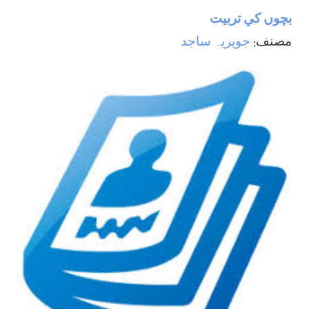
بچوں كي تربيت
مصنف:
جويريہ ساجد