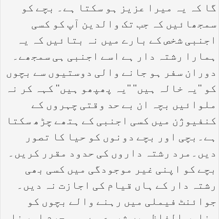
گا کہ یہ میرا عزیز ہو سکتا ہے۔ بچے کو
سمجھائیں کہ جب تک والدین آپ کو کسی
اجنبی شخص کے بارے میں نہ بتائیں کہ یہ
ہمارا رشتہ دار ہے اسے اجنبی ہی سمجھے۔
دوران سفر ہو جانے والی دوستیوں سے بچوں
کو ''یہ خالہ ہیں'' ''یہ پھپھو ہیں'' کہہ کر نہ
ملوائیں بچہ ان بے حد وقتی چہروں کے
کنفیوژن میں کسی اجنبی کے ہتھے چڑھ سکتا
ہے۔بچی اور بچے دونوں کو حیا کا تصور
دیں۔مرد رشتہ داروں کی حدود مقرر کریں۔
بچے کو اپنی غیر موجودگی میں کسی بھی
رشتہ دار کے ہاں قیام کی اجازت نہ دیں۔
جوائنٹ فیملی میں رہنے والے بچوں کو