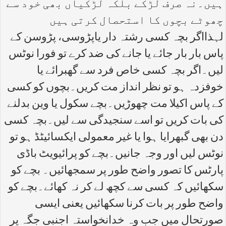
ہیں۔نہ صرف لڑکے بلکہ لڑکیاں بھی خود سے
چھوٹے بچوں کا استحصال کرتی ہیں
لہذااگر بچہ کسی رشتہ دار یاپڑوسی، پڑوسن کے
پاس بار بار جائے یا جانے کی ضد کرے تو فورا نوٹس
لیں۔اگر بچہ کسی خاص فرد سے گھبرائے یا
خوفزدہ ہو تو نظر انداز مت کریں۔بچوں کو کسی
کے پاس اکیلا مت چھوڑیں۔بچے سکول یا وین بدلنے
کی بات کریں تو اسے سنجیدگی سے لیں۔بچہ کسی
دن بھی گبھرایا ہوا یا غیر معمولی ایکسائیٹڈ ہو تو
نوٹس لیں اور وجہ جانیں۔بچے کو پرائیویٹ باڈی
پارٹس کا تصور واضح طور پر سمجھائیں۔ بچے کو
سکھائیں کہ کسی سے کچھ لے کر نہ کھائے۔بچے کو
واضح طور پر بات کرنا سکھائیں یعنی ایسی
صورتحال میں جب وہ خدانخواستہ اجنبی جگہ پر