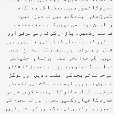
مناسب الفاظ میں شروع سے ہی محرم اور نا
محرم کا تصور دیں۔میڈیا کے بے لگام
گھوڑے کو اپنے گھر میں نہ دوڑائیں۔
والدین خود بھی بچوں کے سامنے مناسب
فاصلہ رکھیں۔ بازار کی فارمی مرغی اور
انڈوں کا استعمال کم کر دیں یہ بچوں میں
قبل از بلوغت اور ہیجان کا بہت بڑا سبب
ہیں۔اگر خدانخواستہ ان تمام احتیاطی
تدابیر کے باوجود بچہ استحصال کا شکار
ہو جائے تو بچے کو اعتماد دیں اور ہرگز
خاموش نہ رہیں ایسے معاملات میں خاموشی
جرم ہے۔ لباس ساتر کا اہتمام کریں شرعی
حدود کا خیال رکھیں محرم اور نا محرم کی
تمیز روا رکھیں اپنے گھروں کو اشتہاروں