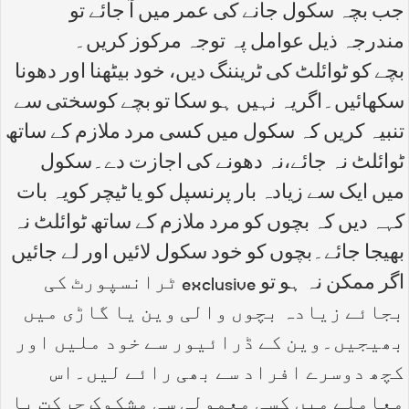
جب بچہ سکول جانے کی عمر میں آ جائے تو
مندرجہ ذیل عوامل پہ توجہ مرکوز کریں۔
بچے کو ٹوائلٹ کی ٹریننگ دیں، خود بیٹھنا اور دھونا
سکھائیں۔اگریہ نہیں ہو سکا تو بچے کوسختی سے
تنبیہ کریں کہ سکول میں کسی مرد ملازم کے ساتھ
ٹوائلٹ نہ جائے،نہ دھونے کی اجازت دے۔سکول
میں ایک سے زیادہ بار پرنسپل کو یا ٹیچر کویہ بات
کہہ دیں کہ بچوں کو مرد ملازم کے ساتھ ٹوائلٹ نہ
بھیجا جائے۔بچوں کو خود سکول لائیں اور لے جائیں
اگر ممکن نہ ہو تو exclusive ٹرانسپورٹ کی
بجائے زیادہ بچوں والی وین یا گاڑی میں
بھیجیں۔وین کے ڈرائیور سے خود ملیں اور
کچھ دوسرے افراد سے بھی رائے لیں۔اس
معاملے میں کسی معمولی سی مشکوک حرکت یا