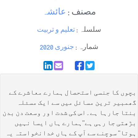
مصنف :
عائشہ
سلسلہ :
تعلیم و تربیت
شمارہ :
جنوری 2020
بچوں کا جنسی استحصال ہمارے معاشرے کے
گھمبیر ترین مسائل میں سے ایک مسئلہ
بنتا جارہا ہے۔اس کی شدت اور وسعت دن بدن
بڑھتی جا رہی ہے''ہمارے ہاں ایسا نہیں
ہوتا'' سوچنے سے آپ کے ہاں خدانخواستہ یہ