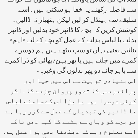
مثلاً آپ کی ساس یاوالدہ،چاچو،ماموں کے حوالے
سے فاصلہ رکھنے پہ خفا ہو سکتی ہیں۔اسے
سلیقے سے ہینڈل کر لیں لیکن ہتھیار نہ ڈالیں۔
کوشش کریں کہ بچے کا ڈائپر خود بدلیں اور ڈائپر
بدلنے یا لباس بدلنے کے عمل کو بچے کے لئے *اہم*
بنائیں یعنی یہاں تو سب بیٹھے ہیں ہم دوسرے
کمرے میں چلتے ہیں یا پھر بہن/بھائی کو ذرا کمرے
سے باہرجانے دو پھر بدلوں گی وغیرہ-
اس بنیادی تربیت سے اس میں حیا اور
پرائیویسی کا تصور پروان چڑھے گا۔اگر
کوئی دوسرا بچہ یا بڑا اس کے سامنے لباس
یا ڈائپر کی تبدیلی کے عمل سے گزر رہا ہے
تو بچے کو وہاں سے ہٹنے کا کہہ دیں تاکہ
اسے معلوم رہے کہ دیکھنا بھی برا عمل ہے۔