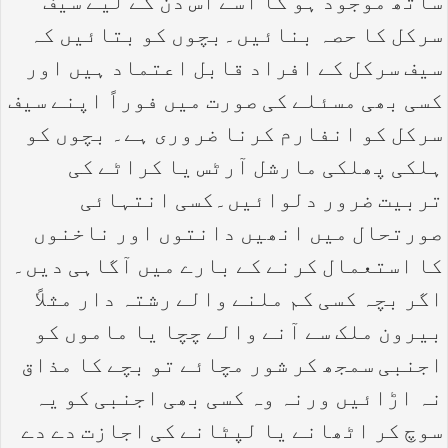
ساتھ موجود ہو گا اسے اس دن کے لیے سیف
سرکل کا حصہ بنائیں۔بچوں کو بتائیں کہ
سیف سرکل کے افراد قابل اعتماد ہیں اور
کسی بھی مسئلے کی صورت میں فوراً اپنے سیف
سرکل کو انفارم کرنا ضروری ہے۔ بچوں کو
ہلکی پھلکی مارشل آرٹس یا کراٹے کی
تربیت ضرور دلوائیں۔کسی انتہائی
صورتحال میں انھیں دانتوں اور ناخنوں
کا استعمال کرنے کے بارے میں آگاہی دیں۔
اگر بچہ کسی کم ملنے والے رشتہ دار مثلاً
بیرون ملک سے آنے والے چچا یا ماموں کو
اجنبی سمجھ کر شور مچائے تو بچے کا مذاق
نہ اڑائیں ورنہ وہ کسی بھی اجنبی کو یہ
سوچ کر اٹھانے یا لپٹانے کی اجازت دے دے