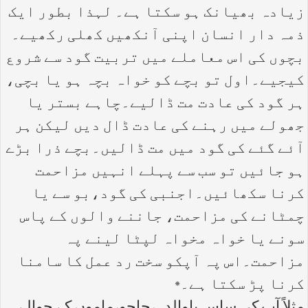
زیادہ بھیانک ہو سکتا ہے۔ لہذا بطور ایک
ذمہ دار انسان اپنی آنکھیں کھلی رکھیے۔
بچوں کی اس معاملے میں تربیت گود سے شروع
کیجیے۔اول تو بچے کو خواہ بچہ ہو یا بچی،
ہر گود کی عادت مت ڈالیے۔چاہے بستر یا
جھولے میں رہنے کی عادت ڈال دیں لیکن ہر
آئے گئے کی گود میں مت ڈالیں۔بچے ذرا بڑے
ہو جائیں تو سب سے پہلے انہیں مزاحمت
کرنا سکھائیں۔اجنبی کی گود،بو سے یا
چمٹانے کی مزاحمت، جاننے والوں کے پاس
سونے یا خواہ مخواہ لپٹا لینے پہ
مزاحمت۔اس پہ آپکو سخت رد عمل کا سامنا
کرنا پڑ سکتا ہے۔*