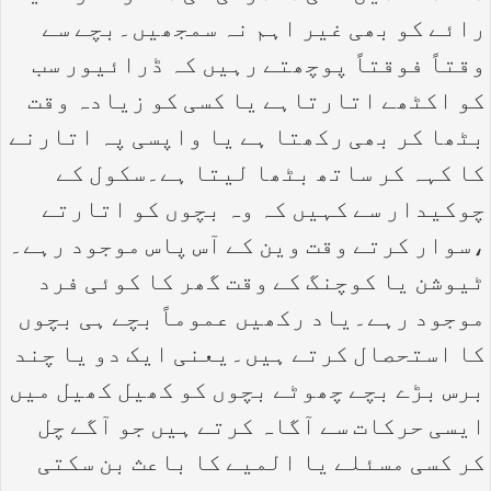
رائے کو بھی غیر اہم نہ سمجھیں۔بچے سے
وقتاً فوقتاً پوچھتے رہیں کہ ڈرائیور سب
کو اکٹھے اتارتاہے یا کسی کو زیادہ وقت
بٹھا کر بھی رکھتا ہے یا واپسی پہ اتارنے
کا کہہ کر ساتھ بٹھا لیتا ہے۔سکول کے
چوکیدار سے کہیں کہ وہ بچوں کو اتارتے
،سوار کرتے وقت وین کے آس پاس موجود رہے۔
ٹیوشن یا کوچنگ کے وقت گھر کا کوئی فرد
موجود رہے۔یاد رکھیں عموماً بچے ہی بچوں
کا استحصال کرتے ہیں۔یعنی ایک دو یا چند
برس بڑے بچے چھوٹے بچوں کو کھیل کھیل میں
ایسی حرکات سے آگاہ کرتے ہیں جو آگے چل
کر کسی مسئلے یا المیے کا باعث بن سکتی