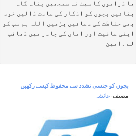
یا ڈراموں کا سیٹ نہ سمجھیں پناہ گاہ
بنائیں بچوں کو اذکار کی عادت ڈالیں خود
بھی حفاظت کی دعائیں پڑھیں اللہ ہم سب کو
اپنی عافیت اور امان کی چادر میں ڈھانپ
لے ۔آمین
بچوں کو جنسی تشدد سے محفوظ کیسے رکھیں
مصنف:
عائشہ