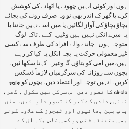
ہوں اور کوئی انہیں چھونے یا اٹھانے کی کوشش
کرے یا گھر کے اندر بھی تو وہ صرف رونے کی بجائے
بچاؤ بچاؤ کی آواز لگائیں یا میں اسے نہیں جانتا یا
یہ میرے انکل نہیں ہیں وغیرہ کہے۔تاکہ لوگ
متوجہ ہوں۔جاننے والے افراد کی طرف سے کسی
غیر معمولی حرکت پہ بچہ انکل یہ کیا کر رہے
ہیں،میں امی کو بتاؤں گا وغیرہ کہنا سکھا ئیں۔
بچوں سے روزانہ کی سرگرمیاں لازماً ڈسکس
کریں۔انہیں توجہ اور اعتماد دیں۔بچوں کو safe
circle کا تصور دیں اس سرکل میں سکول ، گھر،
نانی،دادی کے گھر کا تصور دلوائیں۔ ماں
باپ بہن بھائیوں اور ٹیچرز کے علاوہ کوئی
بھی متعلقہ شخص جو کسی خاص جگہ ان کے