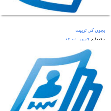
بچوں كي تربيت
مصنف:
جويريہ ساجد