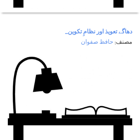
دھاگے تعویذ اور نظامِ تکوین...
مصنف:
حافظ صفوان