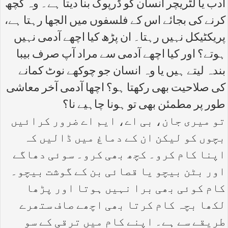
ادب یا لٹریچر انسان کو ڈرپوک بنا دیتا ہے۔ وہ کچھ
کرنے کی بجائے اس کے فلسفوں میں الجھا رہتا ہے،
پریکٹیکل نہیں رہتا۔ ان پڑھ کیا اچھے آدمی نہیں
ہوتے؟ اور کیا اچھے آدمی سے مراد آپ صرف بیبا
بندہ لیتے ہیں یا وہ انسان جو چوکھے نوٹ کمانے
کی صلاحیت بھی رکھتا ہو؟ اچھا آدمی آخر معاشی
طور پر مطمئن بھی تو ہونا چاہیے نا؟
تو میری جان، بی اے، ایم اے ضرور کرائیں
بچوں کو لیکن ان کے دماغ میں ڈالیں کہ
اپنا کام کرو۔ کچھ بھی کرو۔ سوئی دھاگے
اور بٹن بیچو یا قصائی بن کے گوشت بیچو۔
کام کوئی بھی برا نہیں ہوتا اور پڑھا
لکھا بچہ کام کرتا بھی اچھے صاف ستھرے
طریقے سے ہے۔ اپنے کام میں ترقی کے سو