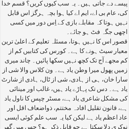
پیسے دے جاتی ہیں۔ یہ سب کیوں کریں؟ قسم خدا
کی، عام بی اے، ایم اے کیا ہوا بچہ ہرگز اس قابل
نہیں ہوتا کہ مقابلے بازی کے اِس دور میں کسی
اچھی جگہ فٹ ہو جائے۔
قصور اس کا نہیں ہوتا، مسئلہ تعلیم کے اعلیٰ ترین
معیار سیٹ ہونے کا ہے۔ کورس کی کتابیں کم از
کم مجھے آج تک کچھ نہیں سکھا پائیں۔ چاند میری
زمیں پھول میرا وطن یاد ہے۔ ون کلاس والا شی از
سارا خان، ہی از ہادی، شی از ٹال، ہادی از شارٹ
یاد ہے۔ دس تک پہاڑے یاد ہیں، غالب اور مینائی
کی مشکل شاعری یاد ہے، مسٹر چپس کا ناول یاد
ہے، قانون تقلیل افادہ مختتم، ذواضعاف اقل اور
عاد اعظم یاد ہے لیکن کیا یہ سب علم کوئی ایسی
نوکری دلا سکتا ہے جو قابل ذکر ہو؟ جس میں گھر