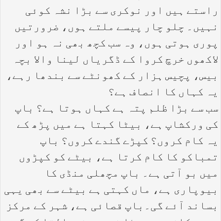
راستے ہیں اور نوکری سے بڑا نشہ کوئی
نہیں۔ چلو چار پیسے ملتے ہوں، ضرورتیں
پوری ہوتی ہوں، وہ سب کچھ بھی نہ ہو اور
لاکھوں خرچ کروا کے ڈگریاں لینا والا بچہ
بیس، پچیس ہزار کے کھونٹے سے بندھا رہے،
یہ کہاں کا انصاف ہے؟
سب سے بڑا ظلم پتہ ہے کہاں ہوتا ہے؟ باپ
کی ورکشاپ ہے، بیٹا کہتا ہے میں پڑھ کے
یہ کام کروں؟ کپڑے گندے کروں؟ باپ
تمباکو کا کام کرتا ہے، بیٹے کو کپڑوں
میں بو آتی ہے۔ باپ مچھلی منڈی کا
بیوپاری ہے، ماں کہتی ہے بیٹے سے بھی یہی
بساند آئے گی۔باپ قصائی ہے، شہر کے مرکز