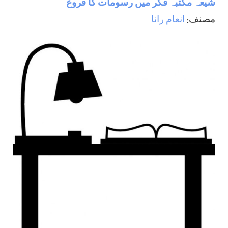
شيعہ مكتبہ فكر ميں رسومات كا فروغ
مصنف:
انعام رانا