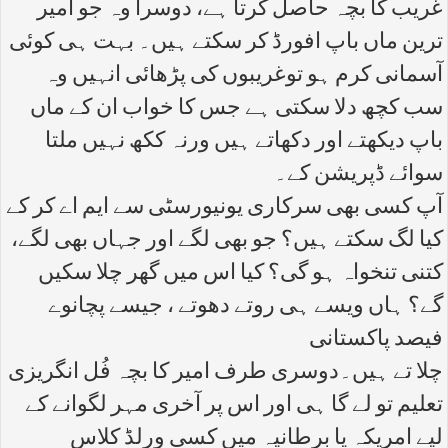
غریب کا بچہ حاصل کرتا ہے، دوسرا وہ جو امیر
ترین ماں باپ افورڈ کر سکتے ہیں۔ بہت ہی کوئی
آسمانی کرم ہو توغریبوں کی پڑھائی انہیں وہ
سب کچھ دلا سکتی ہے جس کا خواب ان کے ماں
باپ دیکھتے اور دکھاتے ہیں ورنہ ککھ نہیں ملتا
سوائے ڈپریشن کے۔
آپ کسی بھی سرکاری یونیورسٹی سے ایم اے کر کے
کیا لگ سکتے ہیں؟ جو بھی لگے اور جہاں بھی لگے،
کتنی تنخواہ ہو گی؟ کیا اس میں گھر چلا سکیں
گے؟ ہاں ویسے ہی روتے دھوتے ، جیسے پچانوے
فیصد پاکستانی
چلا تے ہیں۔دوسری طرف امیر کا بچہ فُل انگریزی
تعلیم تو لے گا ہی اور اس پر آخری مہر لگوانے کے
لیے امریکہ یا برطانیہ میں کسی ورلڈ کلاس