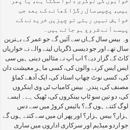
خوابوں کی نوکری دلوا سکتا ہے، یا پھر
بیس، پچیس سال رگڑا کھانے کے بعد جب
خواہش نہیں رہتی تو چیزیں خریدنے کے
پیسے آنے شروع ہو جاتے ہیں۔
وہ بیس سال کہاں سے آئیں گے جو عمر کے بہترین
سال تھے اور جو دیسی ڈگریاں لینے والے نے خواریاں
کاٹ کے گزار دیے؟ اب آپ نے مثالیں دینی ہیں سی
ایس ایس کرنے والوں کی، کسی ماہر معیشت دان
کی، کسی نوٹ چھاپ استاد کی، ایک آدھے کماؤ
مصنف کی، پندرہ بیس کامیاب ٹی وی اینکروں
کی، دو تین سو ٹاپ بینکروں کی، ٹھیک ہے۔ ایسے
لوگ کتنے ہوں گے؟ بائیس کروڑ میں سے دس
ہزار؟ بیس ہزار؟ اور پھر ان میں سے کتنے ہوں گے
جو اردو میڈیم اور سرکاری اداروں میں ساری