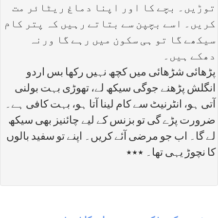
توڑیں۔ بچے کا اور اپنا دماغ ریٹائر مت
کریں۔ اسے بچپن سے بتاتے رہیں کہ پتر کام
سیکھے گا تو ہی سکون میں رہے گا ورنہ
دھکے ہیں۔
پڑھائی شڑھائی میں کچھ نہیں رکھا بس اردو
انگلش پڑھنے جوگی سیکھ لے، تھوڑی بہت بولنی
آتی ہو، انٹرنیٹ سے کام لینا آتا ہو، بہت کافی ہے۔
ضرورت پڑے گی تو بزنس کے لیے چائنیز بھی سیکھ
لے گا۔ اب جو مرضی آئے کریں۔ اپنے تو سفید بالوں
کا نچوڑ یہی تھا۔ ٭٭٭