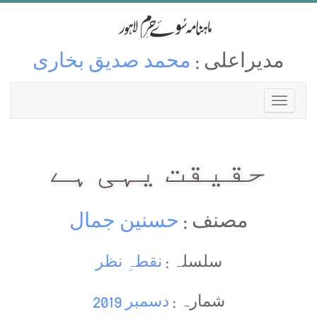
مدیراعلی :
محمد صدیق بخاری
حقیقت یہی ہے
مصنف :
حسنین جمال
سلسلہ :
نقطہِ نظر
شمارہ :
دسمبر 2019