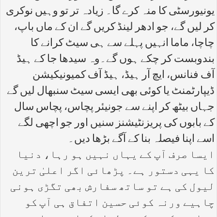
یونیورسٹی کا منہ کرے گا۔ زیادہ تر تو وہیں نوکری
کر لیں گے، جو ادھر لینڈ کریں گے ان کے ماں باپ،
چاچا، ماما انہیں پہلے سے ہی سیٹ کرانے کا
بندوبست کر چکے ہوں گے۔وہ سیدھا جا کے ہیڈ
آف فنانس، ایچ آر ہیڈ، ہیڈ آف کمیونیکیشن
ڈیپارٹمنٹ یا کوئی بھی ایسی سیٹ سنبھال لیں گے
جہاں بیٹھ کر اپنے سے جونیئر پچاس، پچاس سال
کے بابوں کی پریزنٹیشنز سنیں اور جو اچھی لگے
اسے اپنا فیصلہ بنا کے آگے بڑھا دیں۔
ایسا صرف آپ کے یہاں نہیں ہو رہا، دنیا
کا یہی دستور ہے۔ پڑھائی اگر اعلیٰ ترین
لیول کی ہے تو ساتھ سفارش بھی تگڑی ہونی
چاہیے ورنہ کوئی حسین اتفاق ہی آپ کو