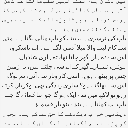
میں دکان ہے، بیٹا نہیں سنبھالتا کہ گھن
آتی ہے۔ باپ کباڑیا ہے، لوہے کے سکریپ کا
بزنس کرتا ہے، بیٹا پڑھ لکھ کے سفید قمیص
پہننے کے نشے میں رہتا ہے۔
باپ کی نرسری ہے، بیٹے کو باپ مالی لگتا ہے، مٹی
سے کام لینے والا میلا آدمی لگتا ہے۔ ابے ناشکرو،
اس سے تمہارا گھر چلتا تھا، تمہاری شادیاں
ہوئیں، تمہارے گھر کے اے سی چلتے ہیں، یہ زمین
جس پر بیٹھے ہو یہ اسی کاروبار سے آئی، تم لوگ
اس سے بھاگتے ہو؟ ساری زندگی بھی نوکریاں کرتے
رہو تو لاکھ میں سے ایک ہو گا جو اتنا کمائے گا جتنا
باپ اب کماتا ہے۔ بندے بنو یار قسمے!
دیکھیں خواب دیکھنے کا حق سب کو ہے۔ بچوں
کو پڑھائیں، لکھائیں لیکن ان کے ہاتھ مت