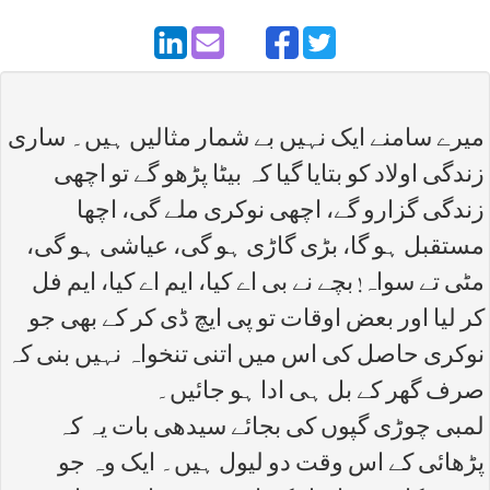
میرے سامنے ایک نہیں بے شمار مثالیں ہیں۔ ساری
زندگی اولاد کو بتایا گیا کہ بیٹا پڑھو گے تو اچھی
زندگی گزارو گے، اچھی نوکری ملے گی، اچھا
مستقبل ہو گا، بڑی گاڑی ہو گی، عیاشی ہو گی،
مٹی تے سواہ! بچے نے بی اے کیا، ایم اے کیا، ایم فل
کر لیا اور بعض اوقات تو پی ایچ ڈی کر کے بھی جو
نوکری حاصل کی اس میں اتنی تنخواہ نہیں بنی کہ
صرف گھر کے بل ہی ادا ہو جائیں۔
لمبی چوڑی گپوں کی بجائے سیدھی بات یہ کہ
پڑھائی کے اس وقت دو لیول ہیں۔ ایک وہ جو