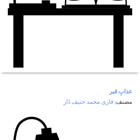
عذابِ قبر
مصنف:
قاری محمد حنیف ڈار