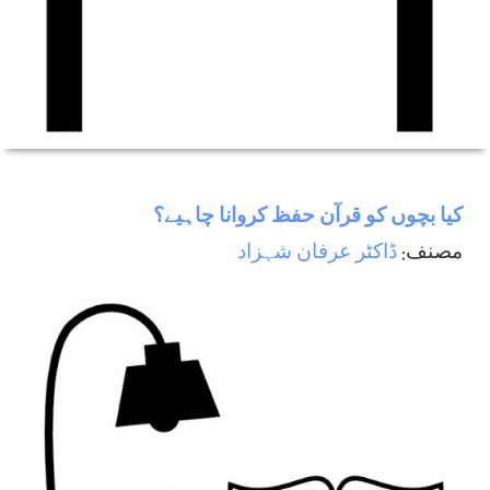
كيا بچوں كو قرآن حفظ كروانا چاہيے؟
مصنف:
ڈاکٹر عرفان شہزاد