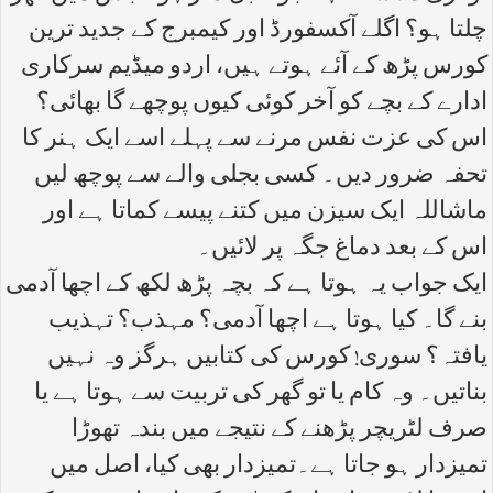
چلتا ہو؟ اگلے آکسفورڈ اور کیمبرج کے جدید ترین
کورس پڑھ کے آئے ہوتے ہیں، اردو میڈیم سرکاری
ادارے کے بچے کو آخر کوئی کیوں پوچھے گا بھائی؟
اس کی عزت نفس مرنے سے پہلے اسے ایک ہنر کا
تحفہ ضرور دیں۔ کسی بجلی والے سے پوچھ لیں
ماشاللہ ایک سیزن میں کتنے پیسے کماتا ہے اور
اس کے بعد دماغ جگہ پر لائیں۔
ایک جواب یہ ہوتا ہے کہ بچہ پڑھ لکھ کے اچھا آدمی
بنے گا۔ کیا ہوتا ہے اچھا آدمی؟ مہذب؟ تہذیب
یافتہ؟ سوری! کورس کی کتابیں ہرگز وہ نہیں
بناتیں۔ وہ کام یا تو گھر کی تربیت سے ہوتا ہے یا
صرف لٹریچر پڑھنے کے نتیجے میں بندہ تھوڑا
تمیزدار ہو جاتا ہے۔تمیزدار بھی کیا، اصل میں