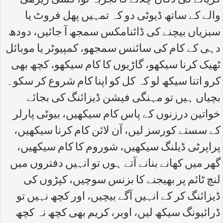
کریانے کی دکان چلانے کا تجربہ لو، کسی ریڑھی
والے کے ساتھ ڈیوٹی دو کہ تمہیں پھل فروٹ یا
سبزیاں بیچنے کی ڈائنامکس سمجھ آ جائیں، دودھ
دہی کے کام کی سائنس سمجھو، کمپیوٹر یا موبائل
ٹھیک کرنا سیکھو، گاڑیوں کا کام سیکھو، کچھ بھی
کرو اتنا سیکھ لو کہ کل کو اپنا کام شروع کر سکو۔
بچیاں ہیں تو مہنگی فیشن ڈیزائنگ کی بجائے
خواتین درزنوں کے پاس کام سیکھیں، بیوٹی پارلر
کے سستے کورسز لیں، آن لائن کام کرنا سیکھیں،
پراپرٹی ڈیلنگ سیکھیں، شوروم کا کام سیکھیں،
گھر میں کھانے بنانے آتے ہوں تو انہیں دفتروں میں
لنچ ٹائم پر بھیجنے کا بزنس سوچیں، کپڑوں کی
ڈیزائنگ کر کے انہیں آگے بیچیں، اور کچھ نہیں تو
ڈرائیونگ سیکھ لیں، اوبر، کریم بھی کچھ نہ کچھ