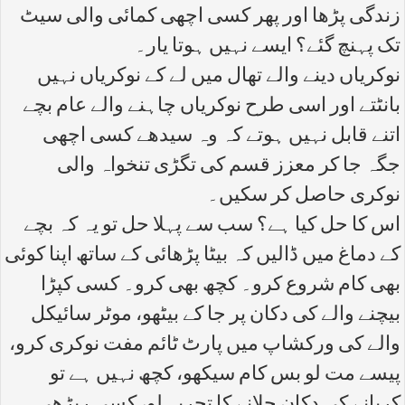
زندگی پڑھا اور پھر کسی اچھی کمائی والی سیٹ
تک پہنچ گئے؟ ایسے نہیں ہوتا یار۔
نوکریاں دینے والے تھال میں لے کے نوکریاں نہیں
بانٹتے اور اسی طرح نوکریاں چاہنے والے عام بچے
اتنے قابل نہیں ہوتے کہ وہ سیدھے کسی اچھی
جگہ جا کر معزز قسم کی تگڑی تنخواہ والی
نوکری حاصل کر سکیں۔
اس کا حل کیا ہے؟ سب سے پہلا حل تو یہ کہ بچے
کے دماغ میں ڈالیں کہ بیٹا پڑھائی کے ساتھ اپنا کوئی
بھی کام شروع کرو۔ کچھ بھی کرو۔ کسی کپڑا
بیچنے والے کی دکان پر جا کے بیٹھو، موٹر سائیکل
والے کی ورکشاپ میں پارٹ ٹائم مفت نوکری کرو،
پیسے مت لو بس کام سیکھو، کچھ نہیں ہے تو