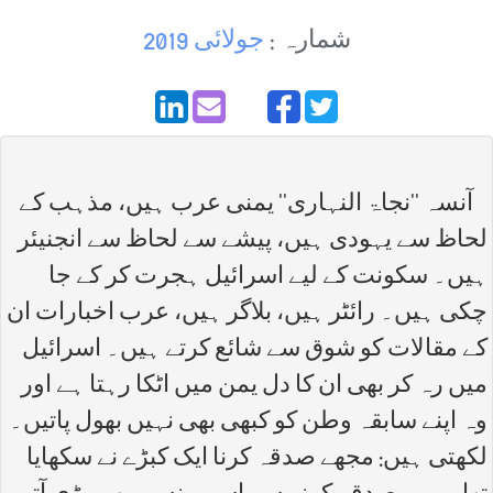
شمارہ :
جولائی 2019
آنسہ ''نجاۃ النہاری'' یمنی عرب ہیں، مذہب کے
لحاظ سے یہودی ہیں، پیشے سے لحاظ سے انجنیئر
ہیں۔ سکونت کے لیے اسرائیل ہجرت کر کے جا
چکی ہیں۔ رائٹر ہیں، بلاگر ہیں، عرب اخبارات ان
کے مقالات کو شوق سے شائع کرتے ہیں۔ اسرائیل
میں رہ کر بھی ان کا دل یمن میں اٹکا رہتا ہے اور
وہ اپنے سابقہ وطن کو کبھی بھی نہیں بھول پاتیں۔
لکھتی ہیں: مجھے صدقہ کرنا ایک کبڑے نے سکھایا