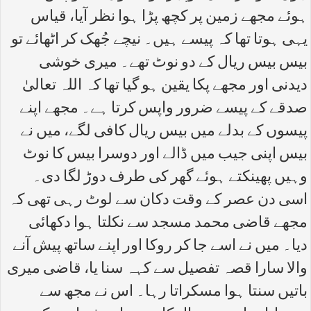
ہوئے مجھے زمین پر کچھ پڑا ہوا نظر آیا، قیاس
یہی ہوتا تھا کہ پیسے ہیں۔ نیچے جُھک کر اٹھائے تو
بیس بیس ریال کے دو نوٹ تھے۔ میری خوشی
دیدنی اور مجھے پکا یقین ہو گیا تھا کہ اللہ تعالیٰ
صدقے کے پیسے ضرور واپس کرتا ہے۔ مجھے اپنے
پیسوں کے بدلے میں بیس ریال کافی لگے، میں نے
بیس اپنی جیب میں ڈالے اور دوسرا بیس کا نوٹ
وہیں پھینکتے ہوئے گھر کی طرف دوڑ لگا دی۔
اسی دن عصر کے وقت دکان سے لوٹ رہی تھی کہ
مجھے قاضی محمد مسجد سے نکلتا ہوا دکھائی
دیا۔ میں نے اسے جا کر روکا اور اپنے ساتھ پیش آنے
والا سارا قصہ تفصیل سے کہہ سنا یا، قاضی میری
باتیں سنتا ہوا مسکراتا رہا۔ اس نے مجھ سے