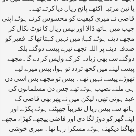
یا تین مرتبہ اکٹھے پانچ ریال دیا کرتے تھے۔
قاضی نے میری کیفیت کو محسوس کرتے ہوئے اپنی
جیب میں ہاتھ ڈالا اور بیس ریال کا نوٹ نکال کر
مجھے دیتے ہوئے کہا: میں نہیں کہتا تھا کہ فقیر کو
صدقہ دینے پر اللہ تجھے تیرے پیسے دوگنے بلکہ
دوگنے سے بھی زیادہ کر کے واپس کر دے گا۔مجھے
پیسے لینے میں کچھ تردد تو ہوا، بیس میرے لیے
تھوڑے پیسے نہیں تھے۔ بیس تو مجھے بس اسی دن
ہی ملنے نصیب ہوتے تھے جس دن مسلمانوں کی
عید ہوتی تھی، لیکن میں نے پھر بھی قاضی کے
ہاتھ سے بیس ریا ل تقریباً جھپٹتے ہوئے پکڑے اور
اپنے گھر کو دوڑ لگا دی اور قاضی پیچھے کھڑا، مجھے
بھاگتا دیکھتے ہوئے مسکرا رہا تھا۔ میری خوشی