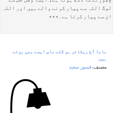
چھوڑنے کا دُکھ ہوتا ہے، ایسا وطن جس کے
لوگ اللہ سے پیار کرنے والے ہیں اور اللہ
ان سے پیار کرتا ہے۔٭٭٭
بابا آج ريٹائر ہو گئے باپ ایسے بھی ہوتے
ہیں
مصنف:
قسور سعيد