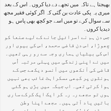
بھیجتا ہے تاکہ میں تجھے دے دیا کروں۔ اس کے بعد
میری یہ پکی عادت بن گئی کہ اگر کوئی فقیر مجھ
سے سوال کرے تو میں اسے جو کچھ بھی پاس ہو
دیدیا کروں۔
جس دن ہم نے اسرائیل جانے کے لیے صنعا کو
چھوڑا، اس دن قاضی محمد، اس کی بیوی اور
اس کی بیٹیاں ہماری وجہ سے رو رہی تھیں۔
میں نے اپنی زندگی میں پہلی مرتبہ اُس
قاضی کی آنکھوں میں آنسو دیکھے جس کے
ہونٹوں پر کبھی مسکراہٹ غائب بھی نہیں
ہوا کرتی تھی۔ اب جبکہ میں بڑی ہو گئی
ہوں تو مجھے رہ رہ کر ایک ایک کرکے ساری
باتیں یاد آتی ہیں۔ مجھے اپنا وطن