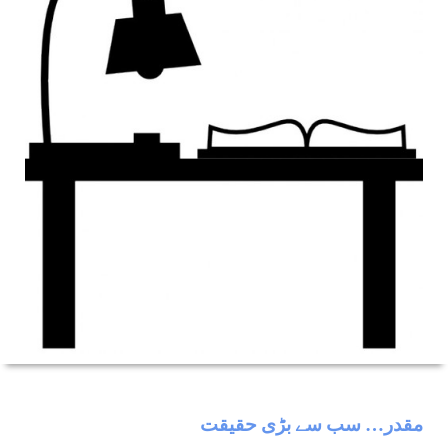
مقدر… سب سے بڑی حقیقت