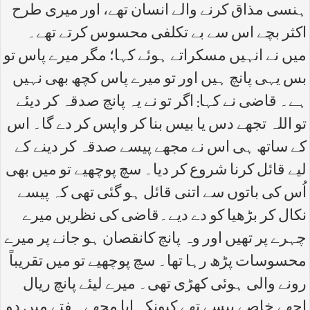
ہنسی مذاق کرنے والے انسان تھے، اور میری طرح
اکثر بچے اس سے بے تکلفی محسوس کرتے تھے۔
میں نے انہیں مسکراتے ہوئے کہا؛ مگر میرے پاس تو
بس یہی پانچ ہیں اور تو میرے پاس کچھ بھی نہیں
ہے۔ قاضی نے کہا: اگر تو نے یہ پانچ صدقہ کر دیئے
تو اللہ تجھے دس یا بیس بنا کر واپس کر دے گا۔ اس
کے ساتھ ہی اس نے مجھے پیسے صدقہ کر دینے کے
لیے قائل کرنا شروع کر دیا۔ سچ پوچھیے تو میں بھی
اُس کی باتوں سے اتنی قائل ہو گئی تھی کہ پیسے
نکال کر بڑھیا کو دے دیے۔قاضی کی نظریں میرے
چہرے پر تھیں اور وہ پانچ کانقصان ہو جانے پر میرے
محسوسات پڑھ رہا تھا۔ سچ پوچھیے تو میں تقریباً
رونے والی ہوئی کھڑی تھی۔ میرے لیئے پانچ ریال
اچھے خاصے پیسے تھے کیونکہ ابا مجھے ہفتے میں دو