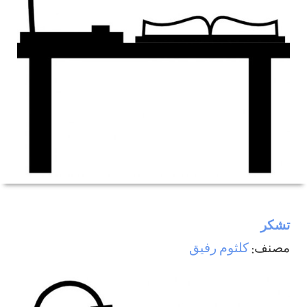
تشکر
مصنف:
كلثوم رفيق