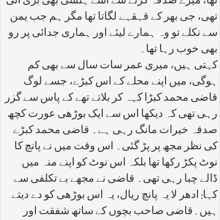
تھا، میرے صدقہ کرنے سے اسے ہنسی بھی بڑی آتی
تھی، جی بھر کے قہقہے لگاتا تھا مگر ہم جب یمن
سے نکلے تو وہ ہمارے لیئے اور ہماری جدائی پر رو
بھی خوب رہا تھا۔
کہتی ہیں، میری عمر سات سال سے بھی کم
ہوگی، میں اپنے محلے کے اس کبڑے، جسے لوگ
قاضی محمد کبڑا کہہ کر بلاتے تھے کے پاس سے گزر
رہی تھی کہ دیکھا اس سے ایک بوڑھی عورت کچھ
صدقہ خیرات مانگ رہی ہے۔ قاضی محمد کبڑے
کی نظر مجھ پر پڑ گئی۔ اس وقت میں نے پانچ کا
نوٹ پکڑ رکھا تھا بلکہ اس نوٹ کو اپنے منہ میں
ڈالے چبا رہی تھی۔ قاضی نے مجھے بے تکلفی سے
کہا: ادھر لا یہ پانچ ریال، یہ اس بوڑھی کو دے دیتے
ہیں۔قاضی صاحب بچوں کے ساتھ شفقت اور