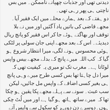
دیدنی تھی اور جذبات چھپانے ناممکن۔ میں بس
ناچتی ہی پھر رہی تھی۔
دو ہفتے کے بعد ہمارے محلے میں ایک فقیر آیا۔
مجھے قاضی کی باتیں یاد آ گئیں اور میں نے بلا
توقف اور بھاگتے ہوئے جا کر اس فقیر کو پانچ ریال
دیدیئے۔ اس کے بعد مجھے اپنی جان سولی پر لٹکی
ہوئی محسوس ہونے لگی، میرا انتظار شروع ہو
گیا کہ کب اللہ میرے پانچ کے بدلے مجھے بیس واپس
لوٹاتا ہے۔ مغرب تک تو میری یہ کیفیت تھی کہ
میرا دل چاہتا تھا بس کسی طرح میرے وہی پانچ
ہی بغیر کسی اضافے کے واپس مل جائیں، لیکن
سب عبث۔ سونے سے پہلے مجھے پکا یقین ہو چکا
تھا کہ میرے ساتھ ہاتھ ہو گیا ہے اور میں لُٹ چکی
ہوں۔دوسرے دن دوپہر کو سکول سے واپس آتے