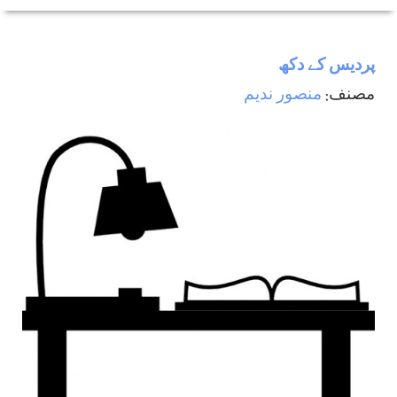
پرديس كے دكھ
مصنف:
منصور ندیم