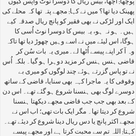
پوچھا: اچھا، بیس ریال کا دوسرا نوٹ واپس کیوں
پھینک دیا تھا؟ میں نے کہا: مجھے پتہ تھا کہ محلے کی
ایک اور لڑکی نے بھی فقیر کو پانچ ریال صدقہ کیے
ہیں۔ ہو نہ ہو، یہ بیس کا دوسرا نوٹ اُسی کا
ہوگا، اس لیئے میں نے اسے وہیں چھوڑ دیا تھا تاکہ
وہ آ کر اپنے پیسے اُٹھا لے۔میری یہ بات سُن کر
قاضی ہنس ہنس کر مزید دوہرا ہو گیا۔ بلکہ اُس
نے تو پاس گزرتے ہوئے چند لوگوں کو میری بے
وقوفی کا یہ ماجرا کہہ بھی سنایا، قاضی کے ساتھ
دوسرے لوگ بھی ہنسنا شروع ہو گئے تھے۔ اس دن
کے بعد بھی جب جب قاضی مجھے دیکھتا ہنسنا
شروع کر دیتا تھا۔ مگر ایک بات تھی؛ اب اس نے
مجھے اکثر پانچ یا دس ریال دینا شروع کر دیئے تھے۔
کہتا: اللہ تم سے محبت کرتا ہے اور مجھے پیسے