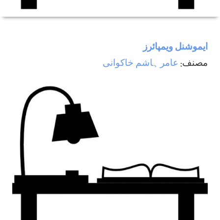
ایموشنل ویمپائرز
مصنف:
عامر ہاشم خاکوانی