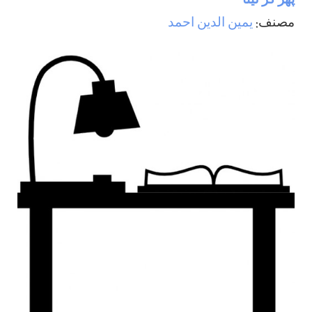
پھر كر لينا
مصنف:
يمين الدين احمد