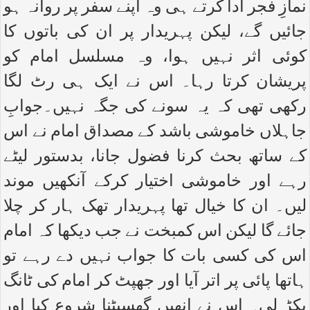
نمازِ فجر ادا کرتے ہی وہ اپنے سفر پر روانہ ہو
جائیں گے، لیکن پہریدار پر ان کی باتوں کا
کوئی اثر نہیں ہوا، وہ مسلسل امام کو
پریشان کرتا رہا۔ اس نے ایک ہی رٹ لگا
رکھی تھی کہ یہ سونے کی جگہ نہیں۔جوابِ
جاہلاں خاموشی باشد کے مصداق امام نے اس
کے ساتھ بحث کرنا فضول جانا، بدستور لیٹے
رہے اور خاموشی اختیار کرکے آنکھیں موند
لیں۔ ان کا خیال تھا پہریدار تھک ہار کر چلا
جائے گا لیکن اس کمبخت نے جب دیکھا کہ امام
اس کی کسی بات کا جواب نہیں دے رہے تو
ہاتھا پائی پر اتر آیا اور جھپٹ کر امام کی ٹانگ
پکڑ لی۔ اس نے انھیں گھسیٹنا شروع کیا اور