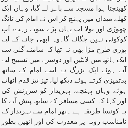
کھینچتا ہوا مسجد سے باہر لے گیا، وہاں ایک
کھلے میدان میں پہنچ کر اس نے امام کی ٹانگ
چھوڑی اور بولا اب یہاں پڑے سوتے رہیے، آپ
کوکوئی نہیں جگائے گا۔وہ ابھی جانے کے لیے
پوری طرح مڑا بھی نہ تھا کہ سامنے گلی سے
ایک ہاتھ میں لالٹین اور دوسرے میں تسبیح لیے
آتے ہوئے ایک بزرگ نے اسے امام کے ساتھ
بدتمیزی کرتے ہوئے دیکھ لیا، تیز تیز قدم اٹھاتے
ہوئے وہاں پہنچے، پہریدار کو سرزنش کی
اور کہا کہ کسی مسافر کے ساتھ پیش آنے کا
یہ کونسا طریقہ ہے ۔پھر امام سے پہریدار کے
نامناسب رویہ پر معذرت کی اور انھیں بطور