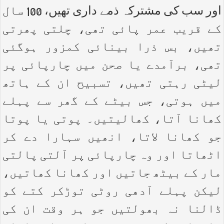
اور سب کی مشترکہ ذمے داری تھیں، 100 سال
کے قریب عمر پائی تھی، چلتی پھرتی
تھیں، بس ذرا بینائی کمزور ہوگئی
تھی، برآمدے یا صحن میں چارپائی پر
لیٹی رہتی تھیں، تسبیح ان کے ہاتھ
میں ہوتی، جس بیٹے کے گھر سے پہلے
کھانا آتا، کھالیتیں۔ پوتی یا پوتا
جو کھانا لاتا، انھیں سہارا دے کر
اٹھاتا اور وہ چارپائی پر آلتی پالتی
مار کے بیٹھ جاتیں اور کھانا کھاتیں،
لیکن پہلے آدھی روٹی توڑکر کتے کو
ڈالنا نہ بھولتیں جو ہر وقت ان کی