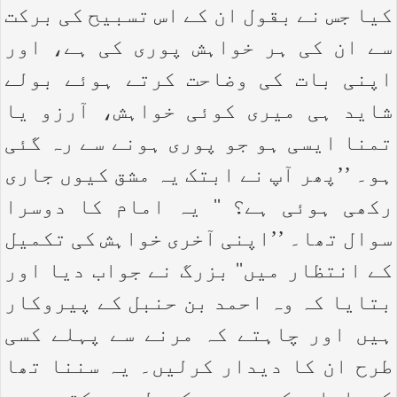
کیا جس نے بقول ان کے اس تسبیح کی برکت
سے ان کی ہر خواہش پوری کی ہے، اور
اپنی بات کی وضاحت کرتے ہوئے بولے
شاید ہی میری کوئی خواہش، آرزو یا
تمنا ایسی ہو جو پوری ہونے سے رہ گئی
ہو۔ ’’پھر آپ نے ابتک یہ مشق کیوں جاری
رکھی ہوئی ہے؟ ‘‘ یہ امام کا دوسرا
سوال تھا۔ ’’اپنی آخری خواہش کی تکمیل
کے انتظار میں‘‘ بزرگ نے جواب دیا اور
بتایا کہ وہ احمد بن حنبل کے پیروکار
ہیں اور چاہتے کہ مرنے سے پہلے کسی
طرح ان کا دیدار کرلیں۔ یہ سننا تھا