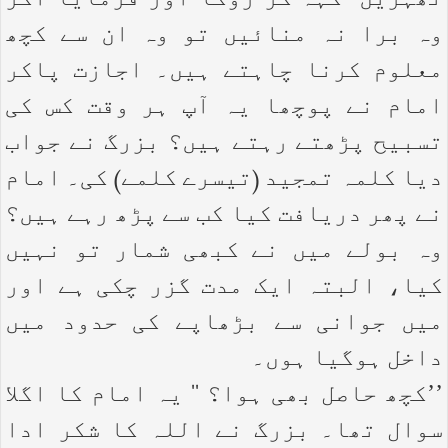
ٹھہریں‘‘ کہہ کر روکا اور فرمایا اگر
وہ برا نہ منائیں تو وہ ان سے کچھ
معلوم کرنا چاہتے ہیں۔ اجازت پاکر
امام نے پوچھا یہ آپ ہر وقت کس کی
تسبیح پڑھتے رہتے ہیں؟ بزرگ نے جواب
دیا کلمہ تمجید (تیسرے کلمے) کی۔ امام
نے پھر دریافت کیا کب سے پڑھ رہے ہیں؟
وہ بولے میں نے کبھی شمار تو نہیں
کیا، البتہ ایک مدت گزر چکی ہے اور
میں جوانی سے بڑھاپے کی حدود میں
داخل ہوگیا ہوں۔
’’کچھ حاصل بھی ہوا؟ ‘‘ یہ امام کا اگلا
سوال تھا۔ بزرگ نے اللہ کا شکر ادا