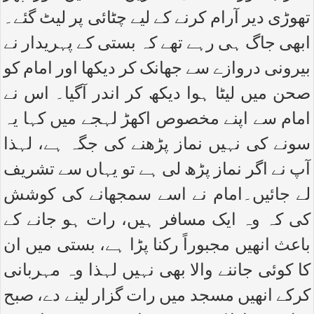
تھوڑی دیر آرام کرنے کے لیے چٹائی پر لیٹ گئے۔
ابھی جاگ ہی رہے تھے کہ بستی کے پہریدار نے
بیرونی دروازے سے جھانک کر دیکھا اور امام کو
صحن میں لیٹا ہوا دیکھ کر اندر آگیا۔ اس نے
امام سے اپنے مخصوص اکھڑ لہجے میں کہا یہ
سونے کی نہیں نماز پڑھنے کی جگہ ہے، لہذا
آپ نے اگر نماز پڑھ لی ہے تو یہاں سے تشریف
لے جائیں۔امام نے اسے سمجھانے کی کوشش
کی کہ وہ ایک مسافر ہیں، رات ہو جانے کے
باعث انھیں مجبوراً رکنا پڑا ہے، بستی میں ان
کا کوئی جاننے والا بھی نہیں لہذا وہ مہربانی
کرکے انھیں مسجد میں رات گزار لینے دے، صبح