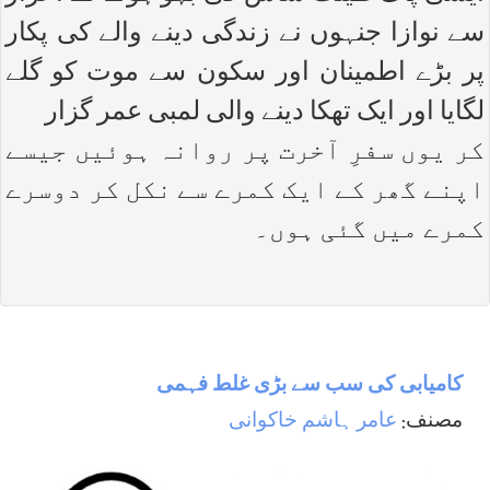
سے نوازا جنہوں نے زندگی دینے والے کی پکار
پر بڑے اطمینان اور سکون سے موت کو گلے
لگایا اور ایک تھکا دینے والی لمبی عمر گزار
کر یوں سفرِ آخرت پر روانہ ہوئیں جیسے
اپنے گھر کے ایک کمرے سے نکل کر دوسرے
کمرے میں گئی ہوں۔
کامیابی کی سب سے بڑی غلط فہمی
مصنف:
عامر ہاشم خاکوانی