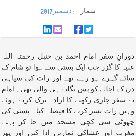
شمارہ :
دسمبر2017
دورانِ سفر امام احمد بن حنبل رحمتہ اللہ
علیہ کا گزر جب ایک بستی سے ہوا تو شام کے
سائے گہرے ہو رہے تھے اور رات کی سیاہی
دن کے اجالے کو بس نگلنے ہی والی تھی۔ امام
نے سفر جاری رکھنے کا ارادہ ترک کرتے ہوئے
وہیں رات بسر کرنے کا فیصلہ کیا۔ بستی کی
چھوٹی سی کچی مسجد میں جا کر پہلے
مغرب اور عشاکی نمازیں ادا کیں اور پھر