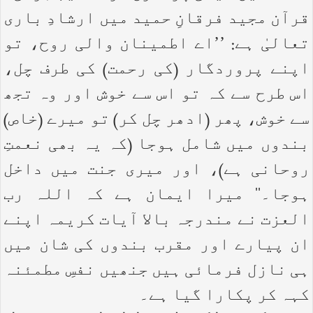
قرآن مجید فرقانِ حمید میں ارشادِ باری
تعالیٰ ہے: ’’اے اطمینان والی روح، تو
اپنے پروردگار (کی رحمت) کی طرف چل،
اس طرح سے کہ تو اس سے خوش اور وہ تجھ
سے خوش، پھر (ادھر چل کر) تو میرے (خاص)
بندوں میں شامل ہوجا (کہ یہ بھی نعمتِ
روحانی ہے)، اور میری جنت میں داخل
ہوجا۔‘‘ میرا ایمان ہے کہ اللہ رب
العزت نے مندرجہ بالا آیات کریمہ اپنے
ان پیارے اور مقرب بندوں کی شان میں
ہی نازل فرمائی ہیں جنھیں نفسِ مطمئنہ
کہہ کر پکارا گیا ہے۔