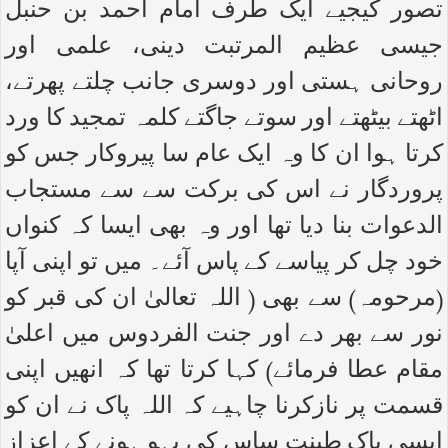
تصور کیجیے ایک طرف امام احمد بن حنبل
جیسی عظیم المرتبت دینی، علمی اور
روحانی ہستی اور دوسری جانب چلتے پھرتے،
اٹھتے بیٹھتے اور سوتے جاگتے کلمہ تمجید کا ورد
کرتا ہوا ان کا وہ ایک عام سا پیروکار جس کو
پروردگار نے اس کی برکت سے سے مستجاب
الدعوات بنا دیا تھا اور وہ بھی ایسا کہ کنواں
خود چل کر پیاسے کے پاس آئے۔ میں تو اپنی آپا
(مرحومہ) سے بھی ( اللہ تعالیٰ ان کی قبر کو
نور سے بھر دے اور جنت الفردوس میں اعلیٰ
مقام عطا فرمائے) کہا کرتا تھا کہ انھیں اپنی
قسمت پر نازکرنا چاہیے کہ اللہ پاک نے ان کو
ایسی پاک طینت ساس کی بہو ہونے کے اعزاز