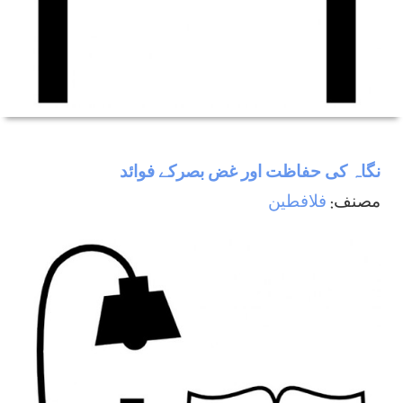
نگاہ كی حفاظت اور غض بصركے فوائد
مصنف:
فلافطين