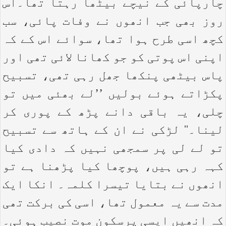
چارپائی کے نیچے بیٹھا رہتا تھا۔اس
روز بھی جب انھوں نے وفات پائی، سب
کچھ اسی طرح ہوا تھا، سوائے اس کے کہ
اپنی اس پوتی کو جو کھانا لائی تھی اور
پاس بیٹھی پنکھا جھل رہی تھی، تسبیح
پکڑاتے ہوئے بولیں ’’لے بھئی میں تو
چلی، یہ باقی دانے پڑھ کے پوری کر
لینا۔‘‘ لڑکی نے ان کے ہاتھ سے تسبیح
تو لے لی پر سمجھی نہیں کہ دادی کیا
کہہ رہی ہیں، پوچھا کیا پڑھنا ہے تو
انھوں نے بتایا تیسرا کلمہ۔ انکا ایک
مدت سے یہ معمول تھا، اسی کی برکت تھی
کہ انھیں ایسی پرسکون موت نصیب ہوئی۔