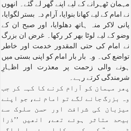
مہمان ٹھہرانے کے لیے اپنے گھر لے گئے۔ انھوں
نے امام کے لیے کھانا بنوایا، آرام دہ بستر لگوایا،
پانی لاکر منہ ہاتھ دھلوایا، اور صبح ان کے
وضو کے لیے لوٹا بھر کر رکھا۔ غرض ان بزرگ
نے امام کی حتی المقدور خدمت اور خاطر
تواضع کی۔ وہ بار بار امام کو اپنی بستی میں
ہونے والی زحمت پر معذرت اور اظہارِ
شرمندگی کرتے رہے۔
پھر مہمان کو آرام کرنے کا کہہ کر جب
وہ بزرگ جانے لگے تو امام نے، جو اپنے
میزبان کی شرافت اور حسن سلوک سے
بیحد متاثر ہوئے تھے، انھیں ’’ذرا