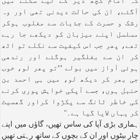
کہ امام کچھ دیر کے لیے سکتے میں
آگئے، ان کی حالت دیدنی تھی اور وہ
رشک و حسرت کے جذبات سے مغلوب ہوکر
مسلسل اپنے میزبان کو دیکھے جا رہے
تھے، پھر جب اس کیفیت سے نکلے تو اٹھ
کر ان سے بغلگیر ہوگئے اور رندھی
ہوئی آواز میں بولے ’’تو پھر لو، خوب
جی بھر کر دیکھ لو، میں ہی احمد بن
حنبل ہوں، جسے آپکی خواہش پوری کرنے
کی خاطر ٹانگ سے پکڑوا کراور گھسیٹ
کر یہاں لایا گیا ہے۔‘‘
ہماری بڑی آپا کی ساس تھیں، گاؤں میں اپنے
چار بیٹوں اور ان کے بچوں کے ساتھ رہتی تھیں