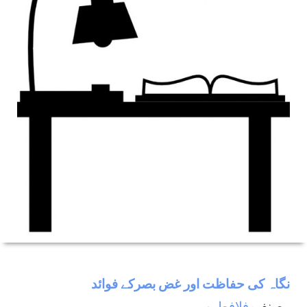
نگاہ كی حفاظت اور غض بصركے فوائد