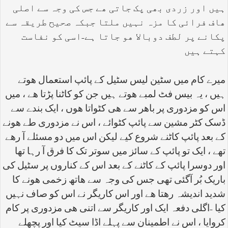
ہیں اور زردی بھی پک جاتی ھے جس کی وجہ سے اصلی
ھاف فرائی کا مزہ نہیں ملتا جبکہ صحیح طریقہ سے
پکانے پر لطف دوبالا ھو جاتا ہے-اسی کو نفاست
کہتے ہیں
میرے کام میں سٹین لیس سٹیل کے پائپ استعمال ھوتے
ہیں ، یہ بیس فٹ لمبے ھوتے ہیں جن کو کاٹنا پڑتا ھے ، میں
اس کو مزدوری پر باھر سے ھی کٹواتا ھوں ، ایک بندے سے
ڈسک کٹر مشین سے پائپ کٹوائے ، اس نے مزدوری طے ھونے
کے بعد پائپ کاٹنے شروع کیے لیکن اس میں دو مسئلے آ رھے
تھے ، ایک تو پائپ کے سائز میں سوتر تک کا فرق آ رہا تھا
اور دوسرا پائپ کے کاٹنے کے بعد اس کے کناروں پر سٹیل کی
باریک بُر آگئی تھی جس کی وجہ سے ھاتھ زخمی ھونے کا
شدید اندیشہ رھتا ھے اور اس کاریگر نے اس کو صاف نہیں
کیا -اگلی دفعہ ایک اور کاریگر سے اتنی ھی مزدوری پر کام
کروایا ، اس نے اطمینان سے پہلے اڈا سیٹ کیا اور پچھلے