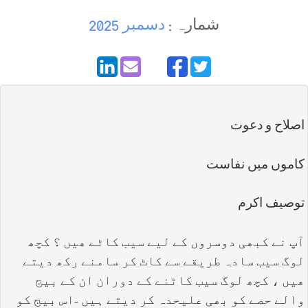
شمارہ :
دسمبر 2025
اصلاح و دعوت
كاموں ميں نفاست
توصيف اكرم
آپ نے کبھی دوسروں کے لیے سیب کاٹے ھیں ؟ کچھ
لوگ سیب سادہ طریقے سے کاٹ کر سامنے رکھ دیتے
ھیں ، کچھ لوگ سیب کاٹنے کے دوران ان کے بیج
والے حصے کو بھی علیحدہ کر دیتے ہیں -اس بیج کو