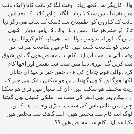
والے کاریگر سے کچھ زیادہ وقت لگا کر پائپ کاٹا ( ایک پائپ
میں تقریباً بیس سیکنڈ زیادہ لگائے ) اور کاٹنے کے بعد اس
پائپ کے کناروں کو اطمینان سے ڈسک کے ساتھ ھی رگڑ دیا
تاکہ بُر ختم ھو جائے ،میں پہلے والے کے پاس دوبارہ کبھی
نہیں گیا اور اب دوسرے والے سے ھی اپنا کام کرواتا ہوں
-اسی کو نفاست کہتے ہیں -کام میں نفاست صرف اس
وقت آتی ھے جب آپ اپنے کام سے مخلص ھوں گے اور شوق
سے کریں گے -پوری دنیا میں سب سے نفیس اور اچھا کام
کرنے والی قوم جاپان کی ھے ، جس چیز پر میڈ ان جاپان
لکھا ھو گا وہ کبھی گھٹیا نہیں ھو سکتی ، ایک ھی چیز کے
ریٹ مختلف ھو سکتے ہیں ، ان کے معیار میں فرق ھو سکتا
ہے لیکن پھر بھی ادھر کی سب سے ھلکی کمپنی بھی گھٹیا
چیز نہیں بناتی -اس کی سب سے بڑی وجہ یہ ھے کہ وہ
لوگ اپنے کام سے مخلص ھیں ، اپنے گاھک سے مخلص ھیں
-کیا ھم اپنے کام سے مخلص ھیں ؟؟