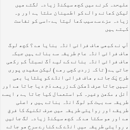
علیحدہ کرنے میں کچھ سیکنڈ زیادہ لگتے ھیں
لیکن کھانے والے کو اطمینان ملتا ہے اور وہ
زیادہ مزے سے سیب کھا لیتا ہے -اسی کو نفاست
کہتے ہیں
آپ نے کبھی ھاف فرائی انڈہ بنایا ھے ؟ کچھ لوگ
ھاف فرائی انڈہ عام طریقہ سے بناتے ہیں جبکہ
ھاف فرائی انڈہ بنانے کے لیے آگ نسبتاً کم رکھی
جاتی ہے ( تاکہ زردی کچی رھے ) لیکن سفیدی پوری
طرح پَک جائے ، ھاف فرائی انڈے کو پلٹایا بھی
نہیں جاتا صرف ڈھکن کے زریعے دَم دیا جاتا ھے اور
آئل ، مکھن وغیرہ کم استعمال کیا جاتا ہے ، ایسے
طریقہ سے بہت کم لوگ انڈہ بناتے ہیں ، اصلی
طریقے اور روایتی طریقہ میں صرف تکنیک کا فرق
ھے اور ھو سکتا ھے کہ کچھ سیکنڈ زیادہ لگ جائیں
، روایتی طریقہ میں انڈے کے کنارے سرخ ھو جاتے