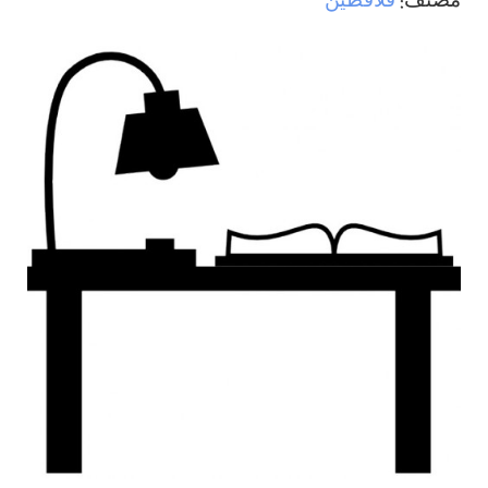
مصنف:
فلافطين