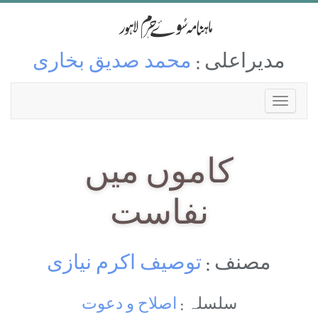
مدیراعلی :
محمد صدیق بخاری
كاموں ميں
نفاست
مصنف :
توصيف اكرم نيازی
سلسلہ :
اصلاح و دعوت