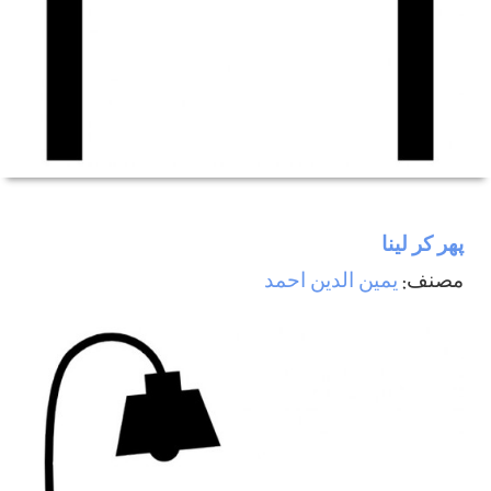
پھر كر لينا
مصنف:
يمين الدين احمد