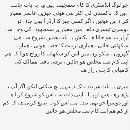
جو لوگ انڈسٹری کا کام سمجھتے ہیں وہ یہ بات جانتے
ہیں کہ پاکستان کی اکثر بنی ھوئی چیزیں عالمی معیار
کی نہیں ھوتیں ، اگر کسی چیز کا آرڈر آ بھی جائے تو
دوسری تیسری دفعہ میں معیار پر سمجھوتے کی وجہ سے
آرڈر بند ھو جاتا ھے -کاش یہ بات ھمیں شروع سے ھی
سکھائی جاتی ، ھماری تربیت کا حصہ ھوتی ، ھمارے
گھروں ، سکولوں میں اس کو سکھانے کا رواج ھوتا کہ ھم
اپنے کام سے مخلص ھو جائیں ، ترقی یافتہ ممالک کی
کامیابی کا یہی راز ھے
!
میری یہ بات ھر بندے تک نہیں پہنچ سکتی لیکن اگر آپ یہ
پڑھ رھے ھیں تو پہلے اپنی ذات سے اس کو شروع کرنا ھے
اور دوسرا جو بھی بندہ ملے اس کو یہ تبلیغ کرنی ھے کہ کم
از کم ھم اپنے کام سے مخلص ھو جائیں-