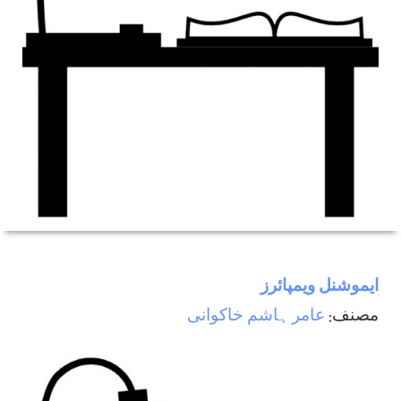
ایموشنل ویمپائرز
مصنف:
عامر ہاشم خاکوانی