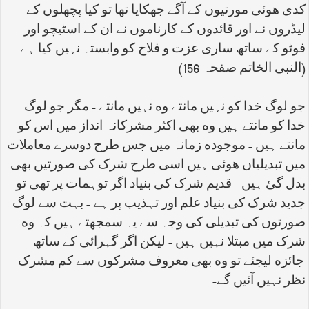
کدی هوئی مورتیوں کے آگے جهکایا تها تو کیا پچهلوں کے
لیڈروں نے اور قائدوں کے کارناموں نے ان کے اسٹیچو اور
فوٹو کے ساتھ ساری عزت و فلاح کو وابستہ نہیں کیا ہے
(النبی الخاتم صفحہ 156)
جو لوگ خدا کو نہیں مانتے وه نہیں مانتے - مگر جو لوگ
خدا کو مانتے ہیں وه بهی اکثر مشرکانہ انداز میں اس کو
مانتے ہیں - موجوده زمانہ میں جس طرح دوسرے معاملات
میں تبدیلیاں هوئی ہیں اسی طرح شرک کی صورتیں بهی
بدل گئ ہیں - قدیم شرک کی بنیاد اگر توہمات پر تهی تو
جدید شرک کی بنیاد علم اور تہذیب پر ہے - بہت سے لوگ
صورتوں کی تبدیلی کی وجہ سے یہ سمجهتے ہیں کہ وه
شرک میں مبتلا نہیں ہیں - لیکن اگر گہرائی کے ساتھ
جائزه لیجئے تو وه بهی معروف مشرکوں سے کم مشرک
نظر نہیں آئیں گے
-