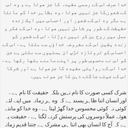
خدا صرف اس کے رسمی عقیدہ کا جز هوتا ہے ، وه اس
کے شعور.کا جز نہیں هوتا - وه بظاہر خدا کو مانتا
ہے مگر وه اس کے شعور اور احساس میں ایک زنده
حقیقت کے طور پر شامل نہیں هوتا - وه اس کے فکر و
عمل میں روح بن کر نہیں دوڑتا - اس کے شعور کو
زنده یقین اس کے مفروضہ خداؤں سے ملتا ہے - اس کے
احساس کو تروتازه تڑپ ان ہستیوں سے ملتی ہے جن
کو اس نے محسوس طور پر اپنے سامنے بٹها رکها ہے -
خدا اس کے روایتی عقیده کا جزهوتا ہے اور شرکا
اس کے جیتے جاگتے ذہن کا جز هوتے ہیں
-
شرک کسی صورت کا نام نہیں بلکہ حقیقت کا نام ہے -
اور انسان اتنا ظاہر پسند ہے کہ وه ہر زمانہ میں اپنے لئے
کوئی نہ کوئی محسوس خدا گهڑ لیتا ہے - وه خدا کو مانتے
هوئے عملاً دوسروں کی پرستش کرنے لگتا ہے - حقیقت یہ
ہے کہ آج کا انسان بهی اتنا ہی مشرک ہے جتنا قدیم زمانہ