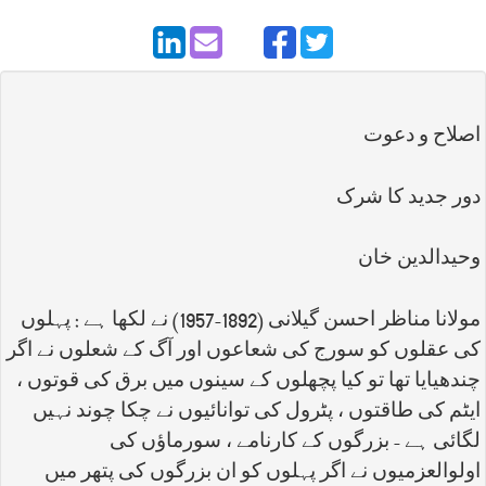
اصلاح و دعوت
دور جدید کا شرک
وحيدالدين خان
مولانا مناظر احسن گیلانی (1892-1957) نے لکها ہے : پہلوں
کی عقلوں کو سورج کی شعاعوں اور آگ کے شعلوں نے اگر
چندهیایا تها تو کیا پچهلوں کے سینوں میں برق کی قوتوں ،
ایٹم کی طاقتوں ، پٹرول کی توانائیوں نے چکا چوند نہیں
لگائی ہے - بزرگوں کے کارنامے ، سورماؤں کی
اولوالعزمیوں نے اگر پہلوں کو ان بزرگوں کی پتهر میں