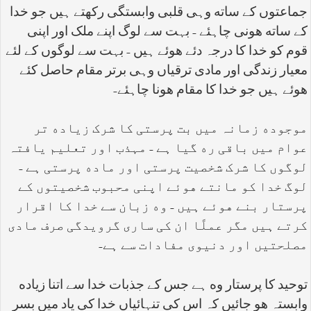
جماعتوں کے ساته وہی قلبی وابستگی رکهتے ہیں جو خدا
کے ساته هونی چاہئے - بہت سے لوگ اپنے ملک اور اپنی
قوم کو خدا کا درجہ دئے هوئے ہیں - بہت سے لوگوں کے لئے
معیار زندگی اور مادی ترقیاں وہی برتر مقام حاصل کئے
هوئے ہیں جو خدا کا مقام هونا چاہئے
-
موجوده زمانہ میں بت پرستی کا شرک زیاده تر
عوام میں باقی ره گیا ہے - مہذب اور تعلیم یافتہ
لوگوں کا شرک شخصیت پرستی اور ماده پرستی ہے -
لوگ خدا کو مانتے هوئے اپنی محبوب شخصیتوں کے
پرستار بنے هوئے ہیں - وه زبان سے خدا کا اقرار
کرتے ہیں مگر عملًا ان کی ساری گرویدگی صرف مادی
مصلحتیں اور دنیوی مفادات سے ہے
-
توحید کا پرستار وه ہے جس کے جذبات خدا سے اتنا زیاده
وابستہ هو جائیں کہ اس کی تنہائیاں خدا کی یاد میں بسر