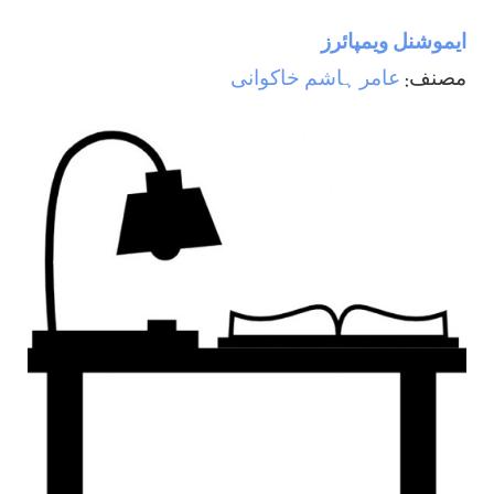
ایموشنل ویمپائرز
مصنف:
عامر ہاشم خاکوانی