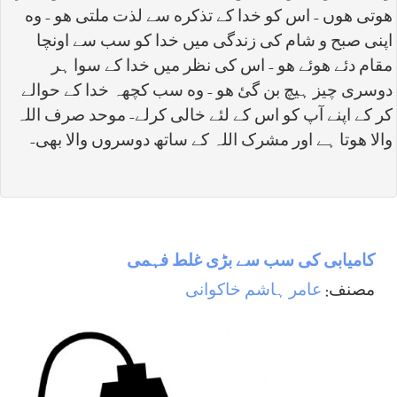
هوتی هوں - اس کو خدا کے تذکره سے لذت ملتی هو - وه
اپنی صبح و شام کی زندگی میں خدا کو سب سے اونچا
مقام دئے هوئے هو - اس کی نظر میں خدا کے سوا ہر
دوسری چیز ہیچ بن گئ هو - وه سب کچهہ خدا کے حوالے
کر کے اپنے آپ کو اس کے لئے خالی کرلے
-
موحد صرف اللہ
والا هوتا ہے اور مشرک اللہ کے ساتھ دوسروں والا بهی
-
کامیابی کی سب سے بڑی غلط فہمی
مصنف:
عامر ہاشم خاکوانی