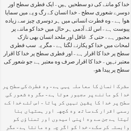
خدا کو ماننے کی دو سطحیں ہیں - ایک فطری سطح اور
دوسرے شعوری سطح - خدا انسان کے رگ و پے میں سمایا
هوا ہے - وه فطرت انسانی میں ہر دوسری چیز سے زیاده
پیوست ہے - اس لئے آدمی ہر حال میں خدا کو ماننے پر
مجبور ہے - حتی کہ غافل اور ملحد انسان بهی نازک
لمحات میں خدا کو پکارنے لگتا ہے - مگر یہ سب فطری
سطح پر خدا کا اقرار ہے - اور فطری سطح پر خدا کا اقرار
معتبر نہیں - خدا کا اقرار صرف وه معتبر ہے جو شعور کی
سطح پر پیدا هو
-
مشرک انسان کا معاملہ یہی ہے - وه فطرت کی سطح پر
خدا کو ماننے پر مجبور هوتا ہے - مگر وه شعور کی
سطح پر خدا کا یقین نہیں کر پاتا - اس لئے خدا کے
رسمی اقرار کے ساتھ وه کچهہ اور ہستیاں بنا
لیتا ہے جن سے وه اپنی امیدوں اور تمناؤں کو
وابستہ کر سکے - خدا کو اگر چہ وه مانتا ہے - مگر