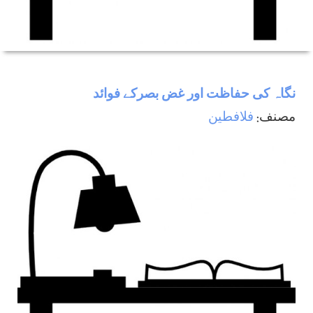
نگاہ كی حفاظت اور غض بصركے فوائد
مصنف:
فلافطين