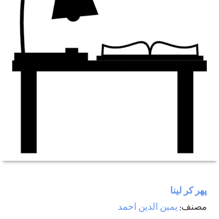
پھر كر لينا
مصنف:
يمين الدين احمد