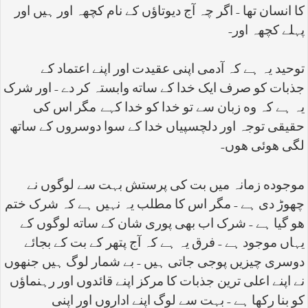
کا انسان تها - اگر چہ آج دیوتاؤں کے نام کچهہ اور ہیں اور
پہلے کچهہ اور
-
توحید یہ ہے کہ آدمی اپنی عقیدت اور اپنے اعتماد کے
جذبات کو صرف ایک خدا کے ساته وابستہ کر دے - اور شرک
یہ ہے کہ وه زبان سے تو خدا کو خدا کہے مگر اس کی
حقیقی توجہ اور دلچسپیاں خدا کے سوا دوسروں کے ساتھ
لگی هوئی هوں
-
موجوده زمانہ میں بت کی پرستش بہت سے لوگوں نے
چهوڑ دی ہے - مگر اس کا مطلب یہ نہیں ہے کہ شرک ختم
هو گیا ہے - شرک اب بهی پوری شان کے ساته لوگوں کے
یہاں موجود ہے - فرق یہ ہے کہ آج پتهر کے بت کے بجائے
دوسری چیزیں پوجی جاتی ہیں - بے شمار لوگ ہیں جنهوں
نے اپنے اعلی ترین جذبات کا مرکز اپنے قائدوں اور رہنماؤں
کو بنا رکها ہے - بہت سے لوگ اپنے اداروں اور اپنی