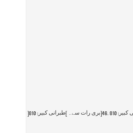
بیر: 810
]46.
بری رات سے۔
[
طبرانی کبیر: 810
]