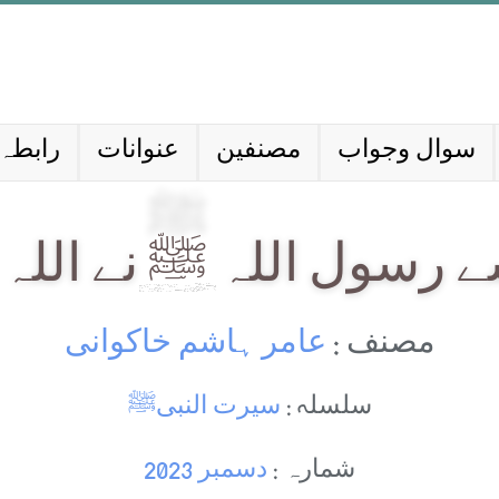
سوال وجواب
مصنفین
عنوانات
رابطہ 
رسول اللہ ﷺ نے اللہ 
مصنف :
عامر ہاشم خاکوانی
سلسلہ :
سیرت النبیﷺ
شمارہ :
دسمبر 2023