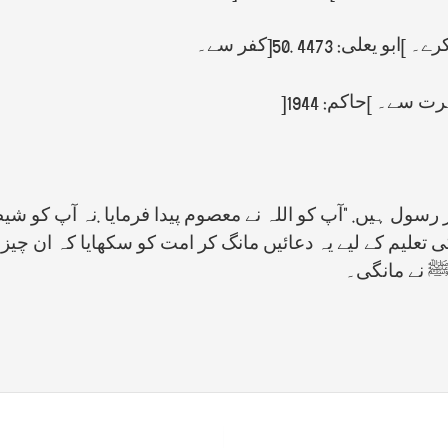
کرے۔
[
ابو یعلی: 4473
]50.
کفر سے۔
رت سے۔
[
حاکم: 1944
]
 رسول ہیں. "آپ کو اللہ نے معصوم پیدا فرمایا
.
نہ آپ کو شیط
 تعلیم کے لیے یہ دعائیں مانگ کر امت کو سکھایا کہ ان چیز
 ﷺ نے مانگی۔