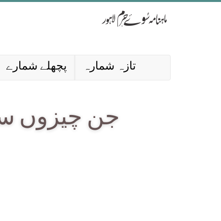
تازہ شمارہ
پچھلے شمارے
جن چیزوں سے 