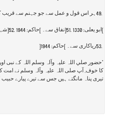
49.
ہر اس قول و عمل سے جو جہنم سے قریب 
[
ابو یعلی: 1330
]51.
نفاق سے۔
[
حاکم: 1944
]52.
شہ
53.
ریاکاری سے۔
[
حاکم: 1944
]
"
حضور صلي اللہ علیہ وآلہ وسلم اللہ کے نبی اور
کا خوف. آپ صلی اللہ علیہ وآلہ وسلم نے امت کی
تیری پناہ مانگتے ہیں جس سے تیرے پیارے حبیب