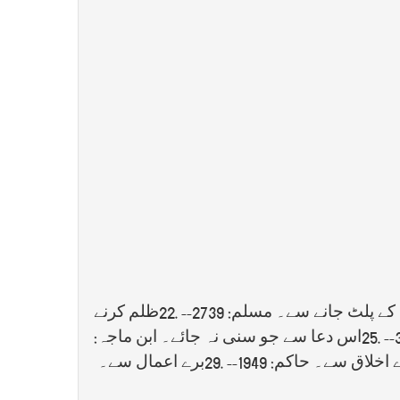
ے پلٹ جانے سے۔ مسلم: 2739--
22.
ظلم کرنے
25.
اس دعا سے جو سنی نہ جائے۔ ابن ماجہ:
 اخلاق سے۔ حاکم: 1949--
29.
برے اعمال سے۔