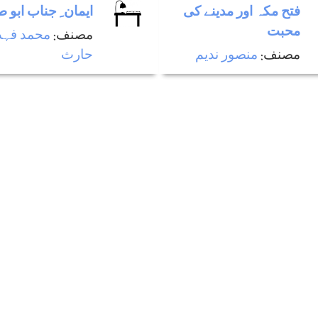
فتح مکہ اور مدینے کی
ايمان ِ جناب ابو 
محبت
مصنف:
محمد فہد
مصنف:
منصور ندیم
حارث