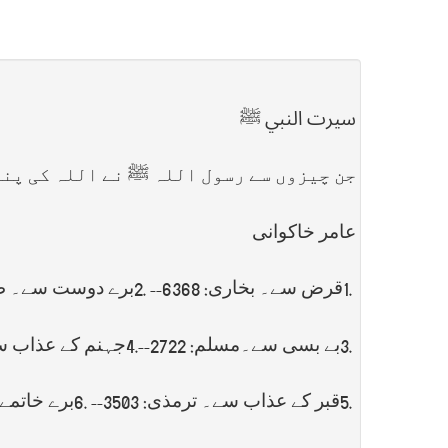
سيرت النبي ﷺ
جن چیزوں سے رسول اللہ ﷺ نے اللہ کی پن
عامر خاكوانی
1.
قرض سے۔ بخاری: 6368--
2.
برے دوست سے۔ طبران
3.
بے بسی سے۔مسلم: 2722--
4.
جہنم کے عذاب سے۔ 
5.
قبر کے عذاب سے۔ ترمذی: 3503--
6.
برے خاتمے س