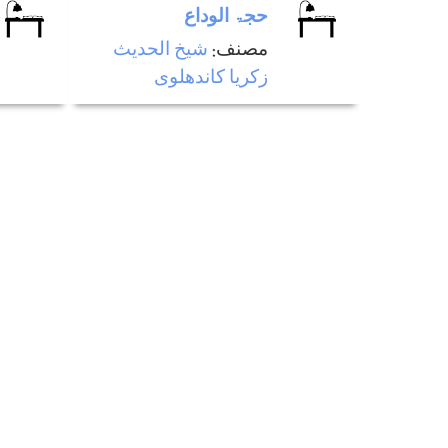
حجۃ الوداع
مصنف:
شيخ الحديث
زكريا كاندھلوی