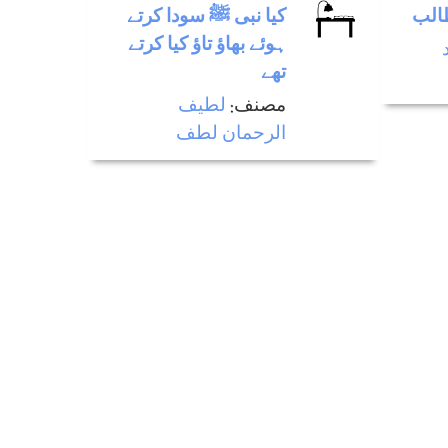
طالب
كيا نبی ﷺ سودا كرتے
ہوئے بھاؤ تاؤ كيا كرتے
تھے
مصنف:
لطيف
الرحمان لطف