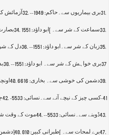
31.
بری بیماریوں سے۔حاکم: 1949--
32.
آزمائش کی
33.
سماعت کے شر سے۔
[
ابو داﺅد: 1551
34.
بصارت
35.
زبان کے شر سے۔ابو داﺅد: 1551--
36.
دل کے شر سے
37بری خواہش کے شر سے۔ ابو داﺅد: 1551--
38.
بد
39.
دشمن کی خوشی سے۔ بخاری: 6616
40.
اونچی
41-کسی چیز کے نیچے آنے سے۔نسائی: 5533-
42.
جل
43.
ڈوبنے سے۔نسائی: 5533--
44.
موت کے وقت شیطا
47.
برے لمحات سے۔
[
طبرانی کبیر: 810
]48.
دشمن 