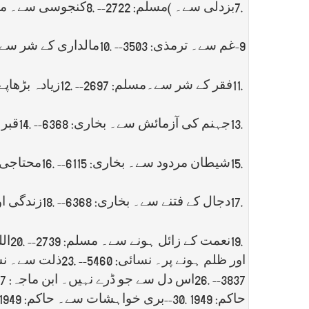
7.
بزدلی سے۔
(
مسلم: 2722--
8.
کنجوسی سے۔ مسلم: 
9
-غم سے۔ ترمذی: 3503--
10.
مالداری کے شر سے۔ م
11.
فقر کے شر سے۔مسلم: 2697--
12.
زیادہ بڑھاپے 
13.
جہنم کی آزمائش سے۔ بخاری: 6368--
14.
قبر 
15.
شیطان مردود سے۔ بخاری: 6115--
16.
محتاجی ک
17.
دجال کے فتنے سے۔ بخاری: 6368--
18.
زندگی اور
19.
نعمت کے زائل ہونے سے۔ مسلم: 2739--
20.
الل
اور ظلم ہونے پر۔ نسائی: 5460--
23.
ذلت سے۔ نسائی:
3837--
26.
اس دل سے جو ڈرے نہیں۔ ابن ماجہ: 3837--
حاکم: 1949
30.
--بری خواہشات سے۔ حاکم: 1949