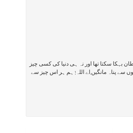
ان بہکا سکتا تھا اور نہ ہی دنیا کی کسی چیز
وں سے پناہ مانگیں
.
اے اللہ! ہم ہر اس چیز سے