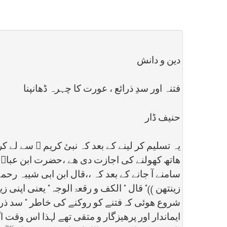
دين و دانش
فتنہ اور سدِ ذرائع ، عورت كا چہرہ ڈھانپنا
حنيف ڈار
یہ تسلیم کر لینے کے بعد کہ نبئ کریم ﷺ سے لے
ھاتھ کھولنے کی اجازت دی ھے ،حضرت ابن عباسؓ
زینتھن ))" قال " الکف و رقعۃ الوجہ " یعنی اپنی
شروع ھوئی کہ فتنے کو روکنے کی خاطر " سد ذریعہ 
ایماندار اور پرھیزگار و متقی تھے لہذا اس وقت اگر