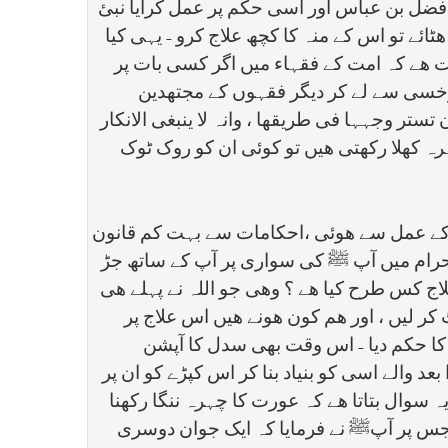
ے فضل بن عباس اور اسی حکم پر عمل کرایا نبئ
ائے تو اس کے منہ کا کچھ علاج کرو - یہی کیا
یقت ھے کہ امت کے فقہاء میں اگر کسی بات پر
رخسی سے لے کر دیگر فقہوں کے مجتھدین
ستر وجہہا فی طریقھا ، وانہ لا ینبغی الانکار
رہ کھلا رکھتی ھیں تو کوئی ان کو روک ٹوک
ﷺ کے عمل سے ھوئی ،احکامات سے بہت کم قانون
 احرام میں آپ ﷺ کی سواری پر آپ کے ساتھ جڑ
ا علاج کس طرح کیا ھے ؟ وھی جو اللہ نے پہلے ھی
کر لیں ، اور ھم کون ھونے ھیں اس علاج پر
 کا حکم دیا - اس وقت بھی سدل کا آپشن
عد والے اسی کو بنیاد بنا کر اس کپڑے کو ان پر
 سوال بتاتا ھے کہ عورت کا چہرہ ننگا رکھنا
، جس پر آپﷺ نے فرمایا کہ ایک جوان دوسری