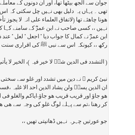
جوان سے الجھ بیٹھا تھا، اور ان دونوں کے معام
تھی ۔ يہاں یہ دلیل بھی نہیں چل سکتی کہ اس ن
ھونا چاھئے تھا (لاتفاق العلماء علی انہ لا یج
نہیں ،، کسی صاحب نے ابن عمرؓ کے سامنے کہا کہ
ابن عمرؓ نے کمال کا جواب دیا " اجعل " لعل " عند
رکھ ،، کیونکہ اس سے نبی ﷺ کی اقراری سنت معط
( التشدد فی الدین شرۤ لا خیر فیہ )، الخیر لا یأتی 
نبئ کریم ﷺ نے دین میں تشدد اور غلو سے سختی کے
ان الدین یسرۤ ولن یشاد الدین احد الا غلبہ ،فس
ھو جاؤ اور قریب قریب ھو جاؤ-ایاکم والغلو فی ال
کر رھنا ،تم سے پہلے لوگ غلو کی وجہ سے ھی ھل
جو عورتیں چہرہ نہیں ڈھانپتی تھیں ،،