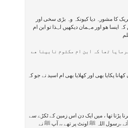
ریک کا مشورہ دیا کیونکہ وہ بڑی سخی اور
کہ ایسا ھو اور مہمان دیکھیں لہذا تو ابن ام
لم
رمایا تھا کہ ابن ام مکتوم نابینا ھے
نا پکایا بھی اور کھلایا بھی ام اسید نے جو کہ
ا پڑتا تھا ، میں ایک دن اس زمین کے ٹکڑے سے
ئے ،رسول اللہ ﷺ اونٹ پر تھے ،، آپ ﷺ نے