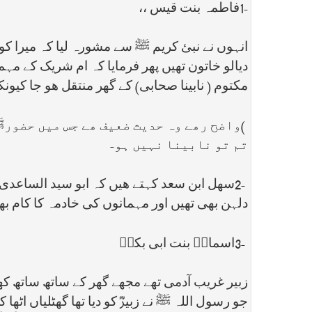
1-
فاطمہ بنت قیس ،،
انہوں نے نبئ کریم ﷺ سے مشورہ لیا کہ میرا کو
دیالو خاتون تھیں پھر فرمایا کہ ام شریک کے مہما
مکتوم ( نابینا صحابی) کے گھر منتقل ھو جا کیونکہ
(
واضح رھے وہ حدیث ضعیف ھے جس میں حضورﷺ
تم تو نابینا نہیں ہو-
2-
سھل ابن سعد کہتے ھیں کہ ابو سید الساعدی نے 
دلہن بھی تھیں اور مہمانوں کی خادمہ کا کام بھ
3-
اسماءؓ بنت ابی بکرؓ
زبیر غریب آدمی تھے مجھے گھر کے ساتھ ساتھ کھی
جو رسول اللہ ﷺ نے زبیرؓ کو دیا تھا گھٹلیاں اٹ