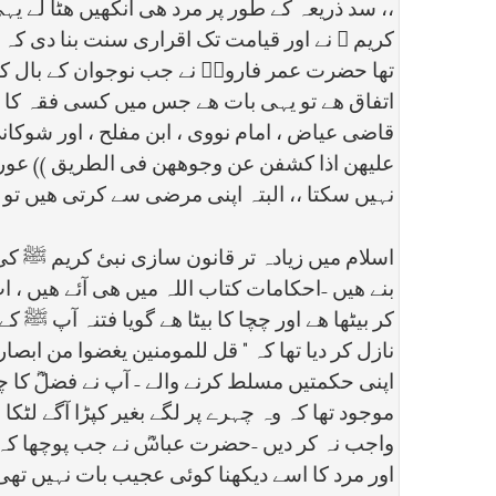
،، سد ذریعہ کے طور پر مرد ھی آنکھیں ھٹا لے 
کریم ﷺ نے اور قیامت تک اقراری سنت بنا دی کہ ع
تھا حضرت عمر فاروقؓ نے جب نوجوان کے بال کٹا 
اتفاق ھے تو یہی بات ھے جس میں کسی فقہ کا 
قاضی عیاض ، امام نووی ، ابن مفلح ، اور شوکانی
علیھن اذا کشفن عن وجوھھن فی الطریق )) عورتو
نہیں سکتا ،، البتہ اپنی مرضی سے کرتی ھیں تو
اسلام میں زیادہ تر قانون سازی نبئ کریم ﷺ ک
بنے ھیں -احکامات کتاب اللہ میں ھی آئے ھیں ،
کر بیٹھا ھے اور چچا کا بیٹا ھے گویا فتنہ آپ ﷺ ک
نازل کر دیا تھا کہ " قل للمومنین یغضوا من اب
اپنی حکمتیں مسلط کرنے والے - آپ نے فضلؓ کا چ
موجود تھا کہ وہ چہرے پر لگے بغیر کپڑا آگے لٹکا 
واجب نہ کر دیں -حضرت عباسؓ نے جب پوچھا کہ آپ
اور مرد کا اسے دیکھنا کوئی عجیب بات نہیں تھ