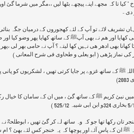
 أخ " کیا تا کہ مجھے اپنے پیچھے بٹھا لیں ،،مگر میں شرما گئ 
دی -
ں تشریف لائے تو آپ کے لئے کھجوروں کے درمیان جگہ بنائی 
بھی کھایا اور ھم نے بھی آپﷺ کے ساتھ کھایا پھر وضو کیا ا
ا کھانا بھی ادھر ھی نہیں کھا لیتے ؟ آپ نے حامی بھر لی ،پھر
 کی نماز پڑھی ( ابو یعلی و طحاوی فی شرح المعانی )
ہﷺ کے ساتھ غزوے پر جایا کرتی تھیں ، لشکریوں کو پانی پلات
2)
 نبئ کریم ﷺ کے ساتھ گئ ، میں ان کے سامان کا خیال رکھت
 تان رکھا تھا جو کہ وہ ساتھ لے کر گئ تھیں ، ابوطلحہؓ نے ا
 ﷺ ان کے پاس آئے اور پوچھا کہ یہ خنجر کس لئے بھئ ؟ ام س