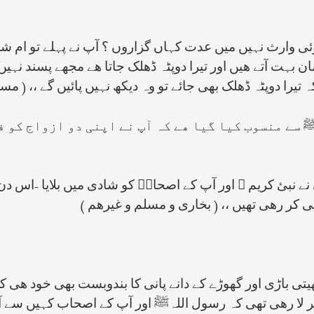
ئی وارث نہیں میں عدت کہاں گزاروں ؟ آپ نے پہلے تو ام ش
ن بہت آتے ھیں اور تیرا دوپٹہ ڈھلک جاتا ھے مجھے پسند نہیں 
 تیرا دوپٹہ ڈھلک بھی جائے تو وہ دیکھ نہیں پائیں گے ،، ( مس
 سے منسوب کیا گیا ھے کہ آپ نے اپنی دو ازواج کو ف
نبئ کریم ﷺ اور آپ کے اصحابؓ کو شادی میں بلایا -اس دن کھا
ی کر رھی تھیں ،، ( بخاری و مسلم و غیرھم )
تی باڑی اور گھوڑے کے دانے پانی کا بندوبست بھی خود ھی کرن
ھا کر لا رھی تھی کہ رسول اللہﷺ اور آپ کے اصحاب کہیں سے آ