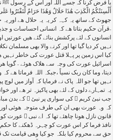
یا فرض کرنا کہ جسے اللہ اور اس کے رسول ﷺ نے حرام
جھوٹ کے ساتھ یہ کہہ کر یہ یہ حلال ھے اور یہ ح
-قرآن حکیم بتاتا ھے کہ انسانی احساسات و جذب
انسانوں کے لئے پرکشش بنائے گئے ھیں عورتیں اور
نہیں کر دیا گیا تھا اور کرنے والا بھی مسلمان نک
کیا اس زمین پر پہلا قتل عورت کی خاطر نہیں ھوا 
اسرائیل عورت کی وجہ سے ھلاک ھوئے - گویا ھر زم
دیتا، وما کان ربک نسیاً ،جبکہ اللہ فرماتا ھے ک
نہیں تھا جو اللہ پاک نے فرمایا کہ آواز میں لو
یہ تمہارے دلوں کے لئے بھی پاکیزہ تر ھے اور خو
جب نبئ کریم ﷺ کی سواری پر نبئ ﷺ کے بدن مبار
کہ وہ عورت بھی ان کی طرف متوجہ ھوئی اور ال
قانون نازل ھونا چاھئے تھا کہ اے نبی ﷺ عورت ک
نافذ فرما کر اس عورت کو چہرہ ڈھکنے کا حکم دیت
حق سے محروم کیا بلکہ جو کیا وھی قیامت تک قا