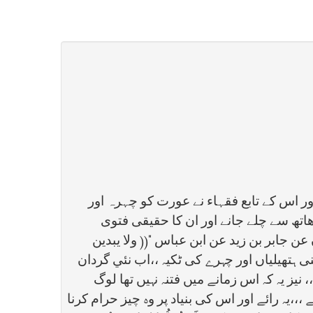
ر اس کے تابع فقہاء نے عورت کو چہرہ اور
تھ سے چلے جانے اور ان کا حقیقی فتوی
28 حدثنا زیاد ابن ربیع عن صالح الدھان عن جابر بن زید عن ابن عباس "(( ولا یبدین
ی ہتھیلیاں اور چہرے کی ٹکیہ ،،اب نئي گردان
نیز یہ کہ اس زمانے میں فتنہ نہیں تھا لوگ
،،،یہ رائے اور اس کی بنیاد پر وہ چیز حرام کرنا