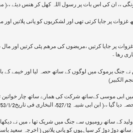
 ،، ان کی اس بات پر رسول اللہ کھل کر ھنس دیئے ،،( مسلم /5
غزوات پر جایا کرتی تھی اور لشکریوں کو پانی پلاتیں اور م
زوات پر جایا کرتیں ،مریضوں کی مرھم پٹی کرتیں اور مال غ
ری رھا -
یں نے جنگ یرموک میں لوگوں کے ساتھ حصہ لیا اور خیمے کے
م الکبیر)
 میں ابی موسی کےساتھ شرکت کی ھمارے ساتھ چار خواتین تھ
شیبہ 527/12، البخاری فی تاریخ153/1/2 )
ولید کے ساتھ رومیوں سے جنگ میں شریک تھا ، میں نے دیکھا ک
ڑ دوڑ کر سپاہیوں کو پانی پلاتیں ( اخرجہ سعید باسناد صحیح ، 788