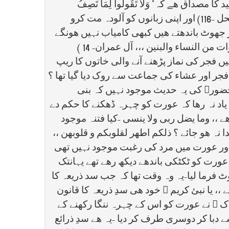
اق ھے کہ " وَلَا تَقُولُوا لِمَا تَصِفُ
أَلْسِنَتُكُمُ الْكَذِبَ هَٰذَا حَلَالٌ وَهَٰذَا حَرَامٌ لِّتَفْتَرُوا عَلَى اللَّهِ الْكَذِبَ ۚ إِنَّ الَّذِينَ يَفْتَرُونَ عَلَى اللَّهِ الْكَذِبَ لَا يُفْلِحُونَ (النحل -116) اور اپنی زبانوں کو آلودہ مت کرو
پر جھوٹ باندھتے ھیں کبھی کامیاب نہیں ھونگے
زين للناس حب الشهوات من النساء والبنين ،،، آل عمران- 14 )
یں فجر کی نماز پڑھنے آنے والی خاتوں کا ریپ
کم فجر اور عشاء کی جماعت سے روک دیا گیا تھا ؟
کیا حضورﷺ کی یہ حدیث موجود نہیں کہ بنی
ی یاد نہ رھا کہ عورت کو چہرہ ڈھکنے کا حکم دے
ھے ،، وما یضل ربی ولا ینسی -کیا فتنہ موجود
نہ ھو جائے ؟ ذلکم اطھر لقلوبکم و قلوبھن ،،
ھا اور عورت میں مرد کی رغبت موجود نہیں تھی
عورت کو ٹکٹکی باندھے دیکھ رھے تھے یہانتک
فرما لیا-یہ وہ وقت تھا کہ جب سد ذریعہ کا
، یا نبئ کریم ﷺ خود ھی سدِ ذریعہ کا قانون
پاک ﷺ نے عورت کو اس کے چہرہ ننگا رکھنے کے
دبا کر دوسری طرف کر دیا -یہ ھے سدِ ذرائع