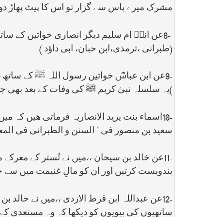
مشرک میرے پاس سے گزار تو اس کا پیٹ پھاڑ دونگی
8-
عن انسؓ ام سلیم دیگر انصاری خواتین کے ساتھ 
(طبرانی ،ترمذی،ابن حبان، ابی داؤد )
9-
عن ابن عباسؓ خواتین رسول اللہ ﷺ کے ساتھ غ
)یہ سلسلہ نبئ کریم ﷺ کی وفات کے بعد بھی جا
10-
اسماء بنت یزید الانصاریہ فرماتی ھیں کہ م
سعید بن منصور فی " السنن و الطبرانی فی المعج
11-
عن خالد بن سیحان ،،میں نے تُستر کے معرکے
بندوبست کرتیں اور ان کو مالِ غنیمت میں سے حصہ دیا گیا ،،( ابن ابی 
12-
عن عبداللہ ابن قرط الازدی ،،میں نے خالد بن 
ساتھیوں کی بیویوں کو دیکھا کہ وہ مستعدی کے ساتھ دو