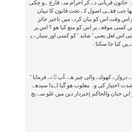
وہ خاتون قربانی دے کر احرام سے فارغ ہو چکی
تھا جب فقہی اصول کے تحت قانون کا تبیان
و اس وقت اس کو بیان کرنے میں تاخیر جائز
میں کسی موقعے پر اس کو منع کیا ھو ؟ اس پر
 اپنی اس لعل یعنی " شاید " کو کسی اور سیارے پہ
ں کیا جا سکتا -
دروازے کھولنے والی چیز ھے -آپ ﷺ نے فرمایا "
ں شدت اختیار کی وہ مغلوب ھو گیا لہذا سیدھے
 ابن حبان والحاکم )خبردار دین میں غلو سے بچ