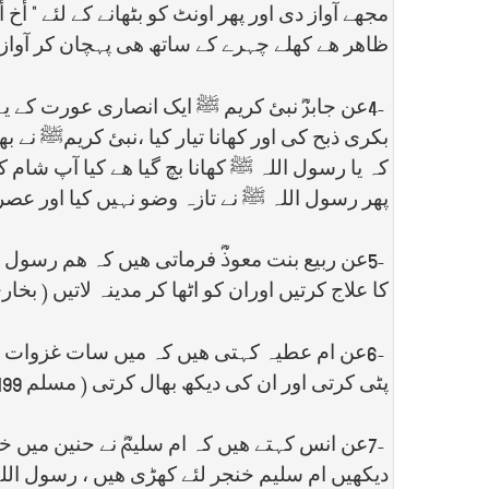
مجھے آواز دی اور پھر اونٹ کو بٹھانے کے لئے " أخ
ظاھر ھے کھلے چہرے کے ساتھ ھی پہچان کر آواز 
4-
عن جابرؓ نبئ کریم ﷺ ایک انصاری عورت کے یہا
بکری ذبح کی اور کھانا تیار کیا ،نبئ کریمﷺ نے 
کہ یا رسول اللہ ﷺ کھانا بچ گیا ھے کیا آپ شام ک
پھر رسول اللہ ﷺ نے تازہ وضو نہیں کیا اور عصر
5-
عن ربیع بنت معوذؓ فرماتی ھیں کہ ھم رسول الل
کا علاج کرتیں اوران کو اٹھا کر مدینہ لاتیں ( بخاری 883
6-
عن ام عطیہ کہتی ھیں کہ میں سات غزوات میں
پٹی کرتی اور ان کی دیکھ بھال کرتی ( مسلم 5/199 بخاری 324و ابن ابی شیبہ 525/12 )
7-
عن انس کہتے ھیں کہ ام سلیمؓ نے حنین میں خنجر
دیکھیں ام سلیم خنجر لئے کھڑی ھیں ، رسول اللہ