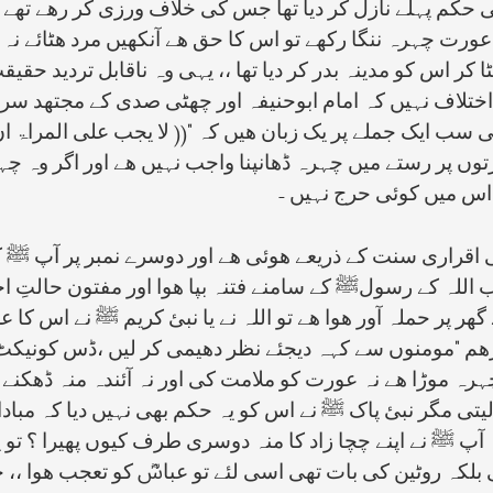
یہی حکم پہلے نازل کر دیا تھا جس کی خلاف ورزی کر رھے تھ
ورت چہرہ ننگا رکھے تو اس کا حق ھے آنکھیں مرد ھٹائے نہ ھٹ
کر اس کو مدینہ بدر کر دیا تھا ،، یہی وہ ناقابل تردید حق
اختلاف نہیں کہ امام ابوحنیفہ اور چھٹی صدی کے مجتھد س
 سب ایک جملے پر یک زبان ھیں کہ "(( لا یجب علی المراۃ ان ت
ں پر رستے میں چہرہ ڈھانپنا واجب نہیں ھے اور اگر وہ چہ
 اس میں کوئی حرج نہیں -
ی اقراری سنت کے ذریعے ھوئی ھے اور دوسرے نمبر پر آپ 
 اب اللہ کے رسولﷺ کے سامنے فتنہ بپا ھوا اور مفتون حالتِ
ے گھر پر حملہ آور ھوا ھے تو اللہ نے یا نبئ کریم ﷺ نے اس ک
صارھم "مومنوں سے کہہ دیجئے نظر دھیمی کر لیں ،ڈس کونیکٹ 
ہرہ موڑا ھے نہ عورت کو ملامت کی اور نہ آئندہ منہ ڈھکنے
لیتی مگر نبئ پاک ﷺ نے اس کو یہ حکم بھی نہیں دیا کہ مبادا ب
 ﷺ نے اپنے چچا زاد کا منہ دوسری طرف کیوں پھیرا ؟ تو یہ
ی بلکہ روٹین کی بات تھی اسی لئے تو عباسؓ کو تعجب ھوا ،