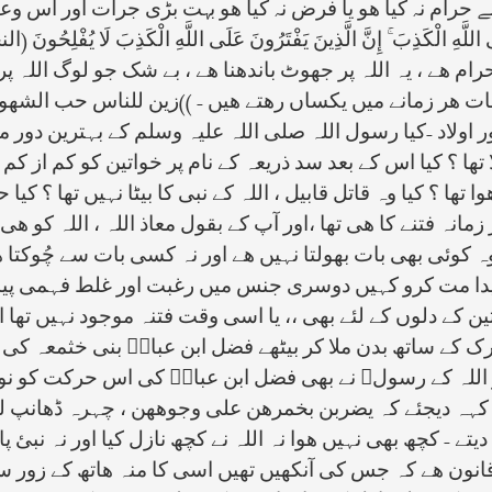
 نہ کیا ھو یا فرض نہ کیا ھو بہت بڑی جرأت اور اس وعید کا مصد
رام ھے ، یہ اللہ پر جھوٹ باندھنا ھے ، بے شک جو لوگ اللہ 
ات ھر زمانے میں یکساں رھتے ھیں -
((
 اولاد -کیا رسول اللہ صلی اللہ علیہ وسلم کے بہترین دور م
لا تھا ؟ کیا اس کے بعد سد ذریعہ کے نام پر خواتین کو کم از 
تھا ؟ کیا وہ قاتل قابیل ، اللہ کے نبی کا بیٹا نہیں تھا ؟ 
انہ فتنے کا ھی تھا ،اور آپ کے بقول معاذ اللہ ، اللہ کو ھ
ہ وہ کوئی بھی بات بھولتا نہیں ھے اور نہ کسی بات سے چُوکتا 
چ پیدا مت کرو کہیں دوسری جنس میں رغبت اور غلط فہمی پیدا 
اتین کے دلوں کے لئے بھی ،، یا اسی وقت فتنہ موجود نہیں ت
ک کے ساتھ بدن ملا کر بیٹھے فضل ابن عباسؓ بنی خثمعہ کی 
لہ کے رسولﷺ نے بھی فضل ابن عباسؓ کی اس حرکت کو نوٹ 
و کہہ دیجئے کہ یضربن بخمرھن علی وجوھھن ، چہرہ ڈھانپ لے ،
ے - کچھ بھی نہیں ھوا نہ اللہ نے کچھ نازل کیا اور نہ نبئ 
نون ھے کہ جس کی آنکھیں تھیں اسی کا منہ ھاتھ کے زور سے 