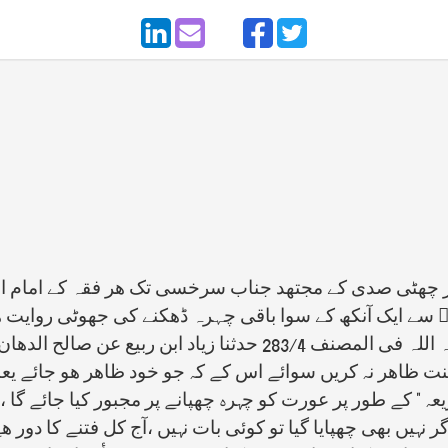
 کر چھٹی صدی کے مجتھد جناب سرخسی تک ھر فقہ کے امام او
 سے ایک آنکھ کے سوا باقی چہرہ ڈھکنے کی جھوٹی روایت ھا
سامنے آ جانے کے بعد کہ ،،قال ابن ابی شیبہ رحمہ اللہ فی المصنف 3/4
 زینت ظاھر نہ کریں سوائے اس کے کہ جو خود ظاھر ھو جائے یعن
" کے طور پر عورت کو چہرہ چھپانے پر مجبور کیا جائے گا ،،، 
 نہیں بھی چھپایا گیا تو کوئی بات نہیں ،آج کل فتنے کا دور ھے 