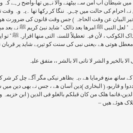
لے میں شیطان اب امن سے بیٹھنے والا نہیں تھا-واضح رہے کہ 
ے احرام کی حالت میں چہرہ ننگا کر رکھا تھا ۔یہ وہ وقت 
وز تأخیر البیان عن وقت الحاجہ ) جس وقت قانون کی ضرورت ھ
 " لعل النبی ﷺ امرھا بعد ذالک " شاید نبئ کریم ﷺ نے بعد 
 ذاک الکوکب ، لأن فیہ تعطیلاً للسنۃ التی منھا اقرارہﷺ " تو
ل ھوتی ھے ،یعنی نبی کی سنت کو تیریے شاید پر قربان نہی
الا بالخیر و الشر لا تاتی الا بالشر ،، متفق علیہ
 ساتھ منع فرمایا ھے ،یہ بظاھر نیکی مگر آگے چل کر شر کے 
ددوا و قاربو، ( البخاری )دین آسان ھے ، جس نے بھی دین می
دین،فانما ھلک من کان قبلکم بالغلو فی الدین ( ابن خزیمہ و
اک ھوئے ھیں –