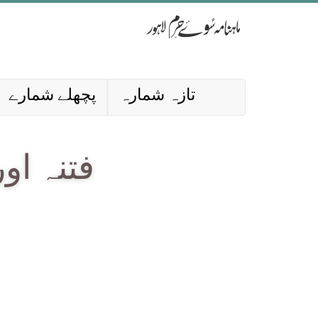
تازہ شمارہ
پچھلے شمارے
فتنہ او