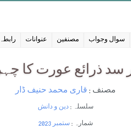
سوال وجواب
مصنفین
عنوانات
رابطہ 
ر سد ذرائع عورت كا چہرہ
مصنف :
قاری محمد حنیف ڈار
سلسلہ :
دین و دانش
شمارہ :
ستمبر 2023