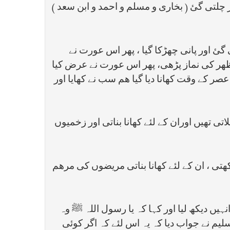
اور چلتی گئ ( بخاری و مسلم و احمد و ابن سعد )
گئ اور پانی چھڑکا گیا ، پھر اس عورت نے
ور ظھر کی نماز پڑھی، پھر اس عورت نے عرض کیا
 عصر کے وقت کھانا دیا گیا ھم سب نے کھایا اور
ی تھیں اوران کے لئے کھانا بناتی اور زخمیوں
ی ، ان کے لئے کھانا بناتی مریضوں کی مرھم
نہیں دیکھ لیا اور کہا کہ یا رسول اللہ ﷺ وہ
لیم نے جواب دیا کہ یہ اس لئے کہ اگر کوئی