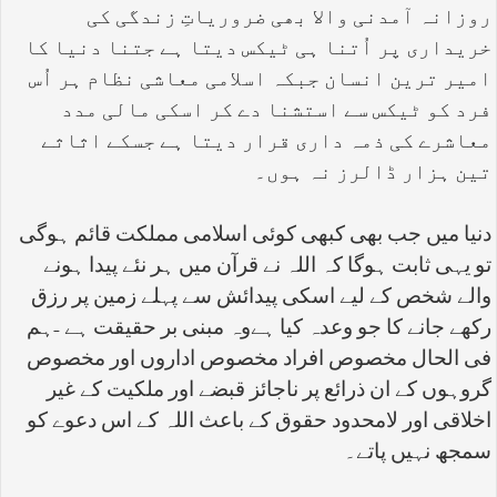
روزانہ آمدنی والا بھی ضروریاتِ زندگی کی
خریداری پر اُتنا ہی ٹیکس دیتا ہے جتنا دنیا کا
امیر ترین انسان جبکہ اسلامی معاشی نظام ہر اُس
فرد کو ٹیکس سے استشنا دے کر اسکی مالی مدد
معاشرے کی ذمہ داری قرار دیتا ہے جسکے اثاثے
تین ہزار ڈالرز نہ ہوں۔
دنیا میں جب بھی کبھی کوئی اسلامی مملکت قائم ہوگی
تو یہی ثابت ہوگا کہ اللہ نے قرآن میں ہر نئے پیدا ہونے
والے شخص کے لیے اسکی پیدائش سے پہلے زمین پر رزق
رکھے جانے کا جو وعدہ کیا ہےوہ مبنی بر حقیقت ہے -ہم
فی الحال مخصوص افراد مخصوص اداروں اور مخصوص
گروہوں کے ان ذرائع پر ناجائز قبضے اور ملکیت کے غیر
اخلاقی اور لامحدود حقوق کے باعث اللہ کے اس دعوے کو
سمجھ نہیں پاتے۔