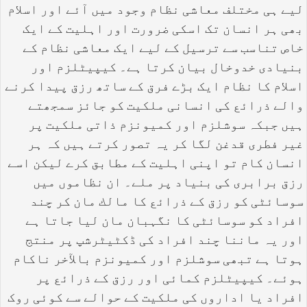
لیے ہی مختلف معاشی نظام وجود میں آئے اور اسلام
بھی ہر انسان تک اسکی ضرورت اور اہلیت کے ایک
خاص تناسب سے ترسیل کے لیے ایک معاشی نظام کے
بنیادی خدوخال بیان کرتا ہے۔ کیپیٹلزم اور
اسلام کا نظام ایک بڑے فرق کے ساتھ رزق پیدا کرنے
والے ذرائع کی انسانی ملکیت کو جائز سمجھتے
ہیں جبکہ سوشلزم اور کمیونزم ذاتی ملکیت پر
غیر فطری قدغن لگا کر یہ تصور کرتے ہیں کہ ہر
انسان کام تو اپنی اہلیت کے مطابق کرے لیکن اسے
رزق برابری کی بنیاد پر ملے۔ ان نظاموں میں
سوسائٹی کو رزق کے ذرائع کا مالك مان کر چند
افراد کو سوسائٹی کا نگہبان مان لیا جاتا ہے
اور یہ ماننا چند افراد کی ڈکٹیٹرشپ پر منتج
ہوتا ہے تبھی سوشلزم اور کمیونزم بالآخر ناکام
ہوئے۔ کیپیٹلزم کمائی اور رزق کے ذرائع پر
افراد یا اداروں کی ملکیت کے حوالے سے کوئی روک