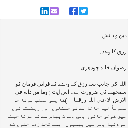
دين و دانش
رزق کا وعدہ
رضوان خالد چودھري
اللہ کی جانب سے رزق کے وعدے کے قرآني فرمان کو
سمجھنے کی ضرورت ہے۔ اس آیت ( وما من دابة في
الارض الا علي اللہ رزقہا----
(
کا یہی مطلب ہوتا جو
عموماً لیا جاتا ہے تو جنگلوں اور ریگستانوں
میں کوئی جانور بھی بھوک پیاس سے نہ مرتا جبکہ
ہم دنیا بھر میں بیسیوں ایسے قحط زدہ خطوں کے