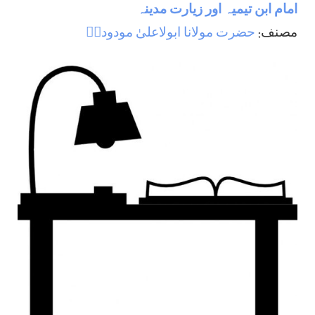
امام ابن تيميہ اور زيارت مدينہ
مصنف:
حضرت مولانا ابولاعلیٰ مودودیؒ