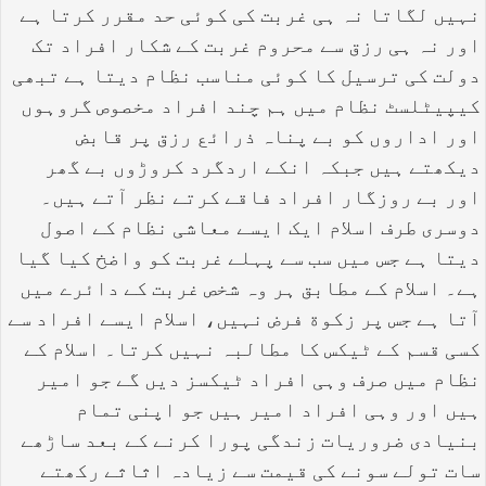
نہیں لگاتا نہ ہی غربت کی کوئی حد مقرر کرتا ہے
اور نہ ہی رزق سے محروم غربت کے شکار افراد تک
دولت کی ترسیل کا کوئی مناسب نظام دیتا ہے تبھی
کیپیٹلسٹ نظام میں ہم چند افراد مخصوص گروہوں
اور اداروں کو بے پناہ ذرائع رزق پر قابض
دیکھتے ہیں جبکہ انکے اردگرد کروڑوں بے گھر
اور بے روزگار افراد فاقے کرتے نظر آتے ہیں۔
دوسری طرف اسلام ایک ایسے معاشی نظام کے اصول
دیتا ہے جس میں سب سے پہلے غربت کو واضخ کیا گیا
ہے۔ اسلام کے مطابق ہر وہ شخص غربت کے دائرے میں
آتا ہے جس پر زکوة فرض نہیں، اسلام ایسے افراد سے
کسی قسم کے ٹیکس کا مطالبہ نہیں کرتا۔ اسلام کے
نظام میں صرف وہی افراد ٹیکسز دیں گے جو امیر
ہیں اور وہی افراد امیر ہیں جو اپنی تمام
بنیادی ضروریات زندگی پورا کرنے کے بعد ساڑھے
سات تولے سونے کی قیمت سے زیادہ اثاثے رکھتے