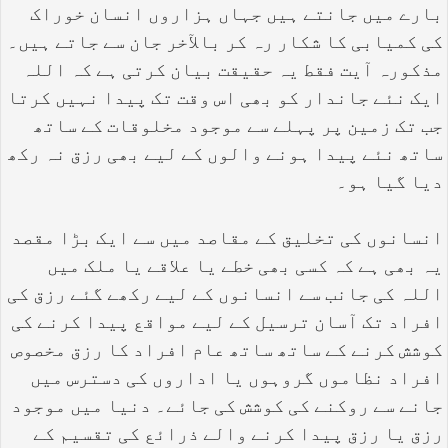
بارے میں جانتے ہیں جہاں ہزاروں انسان خوراک
کی کمیابی کا شکار رہ کر بالآخر جان سے جاتے ہیں۔
مذکورہ آیت فقط یہ حقیقت بیان کرتی ہے کہ اللہ
ایک نئے جاندار کو بھی اس وقت تک پیدا نہیں کرتا
جب تک زمین پر پہلے سے موجود مخلوقات کے ساتھ
ساتھ نئے پیدا ہونے والوں کے لیے بھی رزق نہ رکھ
دیا گیا ہو۔
انسانوں کی تخلیق کے مقاصد میں سے ایک بڑا مقصد
یہ بھی ہے کہ کسی بھی خطے یا علاقے یا ملک میں
اللہ کی جانب سے انسانوں کے لیے رکھے گئے رزق کی
افراد تک آسان ترسیل کے لیے مواقع پیدا کرنے کی
کوشش کرنے کے ساتھ ساتھ عام افراد کا رزق مخصوص
افراد نظاموں گروہوں یا اداروں کی دسترس میں
جانے سے روکنے کی کوشش کی جائے۔ دنیا میں موجود
رزق یا رزق پیدا کرنے والے ذرائع کی تقسیم کے