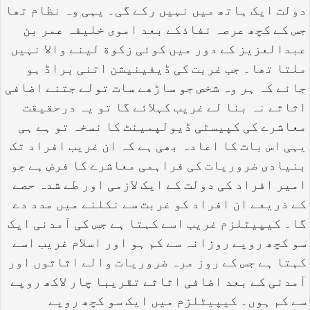
دولت ایک ہاتھ میں نہیں رکے گی۔ یہی وہ نظام تھا
جس کے کچھ عرصہ نفاذکے بعد اموی خلیفہ عمر بن
عبدالعزیز کے دور میں کوئی زکوة لینے والا نہیں
ملتا تھا۔ جب غربت کی ڈیفینیشن اتنی براڈ ہو
جائے کہ ہر وہ شخص جو ساڑھے سات تولے جتنے اضافی
اثاثے نہ بنا لے غریب کہلائے گا تو یہ درحقیقت
معاشرے کی کپیسٹی ڈیولپمینٹ کا نسخہ تو ہے ہی
یہی اس بات کا اعادہ بھی ہے کہ ان غریب افراد تک
بنیادی ضروریات کی فراہمی معاشرے کا فرض ہے جو
امیر افراد کی دولت کے ایک لازمی اور طے شدہ حصے
کے ذریعے ان افراد کو غربت سے نکلنے میں مدد دے
گا۔ کیپیٹلزم غریب اسے کہتا ہے جس کی آمدنی ایک
سو کچھ روپے روزانہ سے کم ہو اور اسلام غریب اسے
کہتا ہے جس کے روز مرہ ضروریات والے اثاثوں اور
آمدنی کے بعد اضافی اثاثے تقریبا چار لاکھ روپے
سے کم ہوں۔ کیپیٹلزم میں ایک سو کچھ روپے