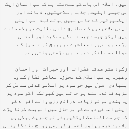
ہیں۔ اسلام اس بات کو سمجھتا ہے کہ سب انسان ایک
ہی جیسی اہلیت، جذبہ، صلاحیتیں، ذہانت اور
ایکسپرٹیز کے حامل نہیں ہوتے لہذا سب اپنی
اپنی صلاحیتوں کے مطابق ذاتی ملکیت تو رکھ سکتے
ہیں لیکن جیسے جیسے انکی ملکیت اور آمدنی
بڑھتی جاتی ہے معاشرے میں رزق کی ترسیل کے
حوالے سے انکی ذمہ داری بڑھتی جاتی ہے۔
زکوة عشر صدقہ فطرانہ اور خیرات اور احسان
وغیرہ یہ سب اسلام کے مجوّزہ معاشی نظام کے وہ
بنیادی اصول ہیں جو سود پر اسلامی قدغن سے مل کر
مزید فائدہ مند ہو جاتے ہیں کیونکہ اگر سود پر
پابندی ہو تو زیادہ ذرائع رزق والے افراد کو
اپنی اضافی دولت کو ہر حال میں انویسٹ کرنا پڑے
گا جس سے اکنامک ایکٹیویٹی تو جنریٹ ہوگی ہی
بلاسود قرضوں اور احسان کو بھی رواج ملے گا یعنی