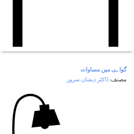
گواہی ميں مساوات
مصنف:
ڈاكٹر ذيشان سرور