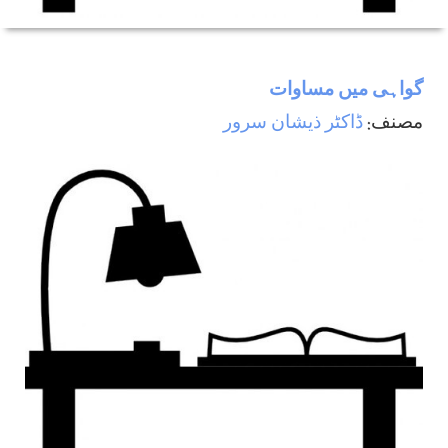
گواہی ميں مساوات
مصنف:
ڈاكٹر ذيشان سرور