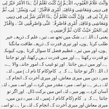
وَأَنْتَ عَلَّامُ الغُیُوبِ، اللَّہُمَّ إِنْ کُنْتَ تَعْلَمُ أَنَّ ہَذَا الأَمْرَ خَیْرٌ لِی
فِی دِینِی وَمَعَاشِی وَعَاقِبَۃِ أَمْرِی فَاقْدُرْہُ لِی، وَیَسِّرْہُ لِی، ثُمَّ
بَارِکْ لِی فِیہِ وَإِنْ کُنْتَ تَعْلَمُ أَنَّ ہَذَا الأَمْرَ شَرٌّ لِی فِی دِینِی
وَمَعَاشِی وَعَاقِبَۃِ أَمْرِی فَاصْرِفْہُ عَنِّی وَاصْرِفْنِی عَنْہُ، وَاقْدُرْ
لِی الخَیْرَ حَیْثُ کَانَ، ثُمَّ أرْضِنِی بِہ
یعنی اے اللہ! بے شک میں تجھ سے تیرے علم کے ذریعے خیر
طلب کرتا ہوں، اور تیری قدرت کے ذریعے طاقت مانگتا
ہوں، اور میں تیرے عظیم فضل کا سوال کرتا ہوں، کیونکہ
تو قدرت رکھتا ہے اور میں قدرت نہیں رکھتا، اور تو جانتا
ہے اور میں نہیں جانتا۔ اور تو غیب کے امور جاننے والا ہے،
اے اللہ! اگر تو جانتا ہے کہ یہ کام(کام کا نام لے ) میرے لئے
میرے دین میں میری معاش، اور میری آخرت کے انجام کے
لئے بہتر ہے تو اسے میرے مقدر میں کردے، اور اسے میرے لئے
آسان کردے، پھر میرے لئے اس میں برکت ڈال۔ اور اگر تو
جانتا ہے کہ یہ کام (کام کانام لے)میرے لئے میرے دین میں،
میری معاش اور میری آخرت کے انجام کے لئے برا ہے تو اسے