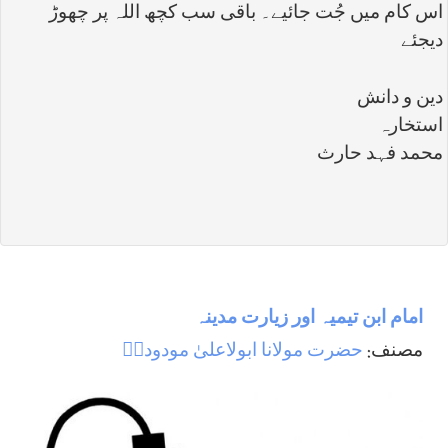
اس کام میں جُت جائیے۔ باقی سب کچھ اللہ پر چھوڑ
دیجئے
دین و دانش
استخارہ
محمد فہد حارث
امام ابن تيميہ اور زيارت مدينہ
مصنف:
حضرت مولانا ابولاعلیٰ مودودیؒ