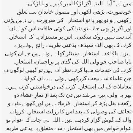
میں ''نہ'' آیا۔ البتہ اگر لڑکا امیر کبیر ہو یا لڑکی
خوبصورت، پڑھی لکھی اور متمول خاندان سے تعلق
رکھتی ہو تو پھر یا تو استخارہ کی ضرورت ہی نہیں پڑتی
اور اگر پڑ بھی جائے تو دنیا کی کوئی طاقت اس کو ''ہاں''
آنے سے نہیں روک سکتی۔ اس پر مستزاد یہ کہ استخارہ
کرنے کے بھی الٹے سیدھے بدعتی طریقے رائج ہوئے پڑے
ہیں۔ باقاعدہ استخارہ سینٹر کھلے ہوئے ہیں جہاں کوئی
بابا صاحب جو ولی اللہ کی گدی پر براجمان، استخارہ
کرنے کی خدمات مہیا کرتے نظر آتے ہیں تو کبھی لوگوں نے
جن علماء سے بیعت کررکھی ہوتی ہے ، ان کو اپنے
معاملات کے لیے استخارہ کرنے کی درخواستیں کرتے ہیں۔
پھر یہ ولی، پیر، مرشد تین دن تک بعد از نمازِ عشاء دو
رکعت نفل پڑھ کر استخارہ فرماتے ہیں اور کچھ ہدئیے و
تحائف کی وصولی کے بعد اس کا رزلٹ استخارہ کروانے
والے کے گوش گزار کردیتے ہیں۔ اللہ ہی جانے کہ عوام تو
عوام خواص میں بھی استخارے سے متعلق یہ بدعی طریقہ