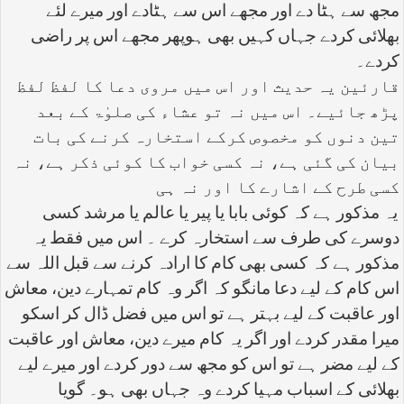
مجھ سے ہٹا دے اور مجھے اس سے ہٹادے اور میرے لئے
بھلائی کردے جہاں کہیں بھی ہوپھر مجھے اس پر راضی
کردے۔
قارئین یہ حدیث اور اس میں مروی دعا کا لفظ لفظ
پڑھ جائیے۔ اس میں نہ تو عشاء کی صلوٰۃ کے بعد
تین دنوں کو مخصوص کرکے استخارہ کرنے کی بات
بیان کی گئی ہے، نہ کسی خواب کا کوئی ذکر ہے، نہ
کسی طرح کے اشارے کا اور نہ ہی
یہ مذکور ہے کہ کوئی بابا یا پیر یا عالم یا مرشد کسی
دوسرے کی طرف سے استخارہ کرے ۔ اس میں فقط یہ
مذکور ہے کہ کسی بھی کام کا ارادہ کرنے سے قبل اللہ سے
اس کام کے لیے دعا مانگو کہ اگر وہ کام تمہارے دین، معاش
اور عاقبت کے لیے بہتر ہے تو اس میں فضل ڈال کر اسکو
میرا مقدر کردے اور اگر یہ کام میرے دین، معاش اور عاقبت
کے لیے مضر ہے تو اس کو مجھ سے دور کردے اور میرے لیے
بھلائی کے اسباب مہیا کردے وہ جہاں بھی ہو۔ گویا