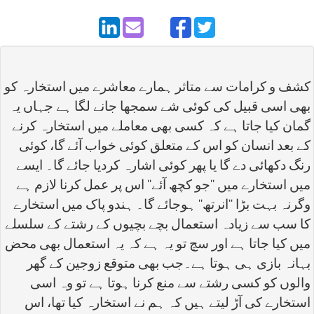
کشف و کرامات سے متاثر ہمارے معاشرے میں استخارہ کو
بھی اسی قبیل کی کوئی شے سمجھا جانے لگا ہے جہاں یہ
گمان کیا جاتا ہے کہ کسی بھی معاملے میں استخارہ کرنے
کے بعد انسان کو اس کے متعلق کوئی خواب آئے گا، کوئی
رنگ دکھائی دے گا یا پھر کوئی اشارہ کردیا جائے گا۔ ایسے
میں استخارے میں ''جو کچھ آئے'' اس پر عمل کرنا لازم ہے
وگرنہ بہت بڑا ''انرتھ'' ہوجائے گا۔ ہندو پاک میں استخارے
کا سب سے زیادہ استعمال بچے بچیوں کے رشتے کے سلسلے
میں کیا جاتا ہے اور سچ تو یہ ہے کہ یہ استعمال بھی محض
بہانہ بازی ہی ہوتا ہے۔جب بھی متوقع زوجین کے گھر
والوں کو کسی رشتے سے منع کرنا ہوتا ہے تو وہ اسی
استخارے کی آڑ لیتے ہیں کہ ہم نے استخارہ کیا تھا، اس