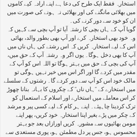
استخارہ فقط ایک طرح کی دعا ہے اپنے ارادہ کیے کاموں
میں بھلائی مانگنے کی اور بھلائی نہ ہونے کی صورت میں
ان کو خود سے دور کرنے کی۔
گویا آپ کے ہاں بچی کا رشتہ آیا تو آپ بچی سے کہیں کہ
وہ خود بھی استخارہ کرے اور آپ بھی بطور والد، بھائی
اس کے لیے استخارہ کریں کہ اس رشتے کی ہاں ناں میں
آپ کا بھی دخل ہوگا۔ یوں اگر وہ رشتہ آپ کے حق میں،
آپ کی بچی کے حق میں بہتر ہوگا تو اللہ اس کو آپ کے
مقدر میں کردے گا اور اگر اس میں خیر نہیں ہوگی تو
مالک خود اس کو آپ سے دور کردے گا۔ رشتوں کے سلسلے
میں استخارے کے ''ہاں ناں'' کے چکروں کا بہانہ بنانا چھوڑ
کر اس معاملے میں استخارے اور اسلام کے استعمال کو
ترک کردینا چاہیئے۔ اپنے ہر کام کے لیے کسی پیر و مرشد
کے چکر میں پڑے بغیر اپنا استخارہ خود کریں، پھر اپنے
مومن بھائیوں سے مشورہ کریں اورازاں بعد جو بہتر
محسوس ہو، جس پر دل مطمئن ہو، پوری مستعدی سے