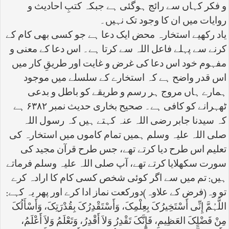
و فکر کہاں سے رائج ہوگئی ہے جبکہ کتبِ احادیث و
روایات میں ان کا وجود تک نہیں۔
یاد رکھیے استخارہ محض ایک دعا ہے جو کسی بھی کام کے
کرنے سے پہلے فاعل اللہ سے کرتا ہے۔ اس دعا کے معنی و
مفہوم خود اس دعا کی غرض و غایت اور طریقِ کار میں
اس قدر واضح ہے کہ استخارے کے سلسلے میں موجود
ہمارے ہاں مروج ہر رسم و طریقے کو باطل و بدعی
ٹھہرانے کو کافی ہے۔ صحیح بخاری حدیث نمبر ۶۳۸۲ ہے
کہ سیدنا جابر رضی اللہ عنہ کہتے ہیں کہ رسول اللہ
صلی اللہ علیہ وسلم ہمیں تمام کاموں میں استخارہ کی
تعلیم اس طرح دیا کرتے تھے، جس طرح قرآن مجید کی
سورت سکھلایا کرتے تھے، آپ صلی اللہ علیہ وسلم فرماتے
ہیں: تم میں سے اگر کوئی شخص کسی کام کا ارادہ کرے
تو وہ(فرض کے علاوہ)دورکعت نماز ادا کرے اور پھر یہ کہے:
اللَّہُمَّ إِنِّی أَسْتَخِیرُکَ بِعِلْمِکَ، وَأَسْتَقْدِرُکَ بِقُدْرَتِکَ، وَأَسْأَلُکَ
مِنْ فَضْلِکَ العَظِیمِ، فَإِنَّکَ تَقْدِرُ وَلاَ أَقْدِرُ، وَتَعْلَمُ وَلاَ أَعْلَمُ،