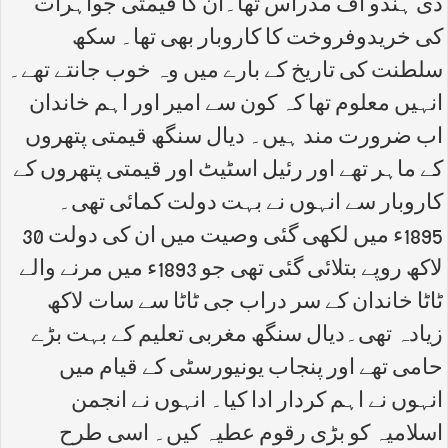
دی ہندو آف مدراس تھا۔ان کا قیمتی جواہرات
کی خریدوفروخت کا کاروبار بھی تھا۔ سکھ
سلطنت کی تاریخ کے بارے میں وہ خوب جانتے تھے۔
انہیں معلوم تھا کہ کون سے امیر اور اہم خاندان
اب ضرورت مند ہیں۔ دیال سنگھ قیمتی پتھروں
کے ماہر تھے اور رئیل اسٹیٹ اور قیمتی پتھروں کے
کاروبار سے انہوں نے بہت دولت کمائی تھی۔
1895ء میں لکھی گئی وصیت میں ان کی دولت 30
لاکھ روپے بتلائی گئی تھی جو 1893ء میں مرنے والے
ٹاٹا خاندان کے سر دراب جی ٹاٹا سے سات لاکھ
زیادہ تھی۔دیال سنگھ مغربی تعلیم کے بہت بڑے
حامی تھے اور پنجاب یونیورسٹی کے قیام میں
انہوں نے اہم کردار ادا کیا۔ انہوں نے انجمن
اسلامیہ کو بڑی رقوم عطیہ کیں۔ اسی طرح