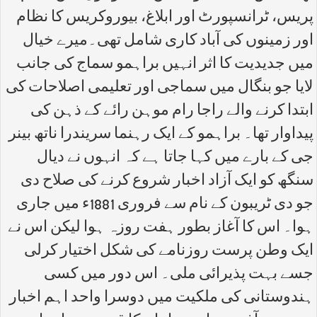
پریس، ٹرانسپورٹ اور ابلاغ، بیوروکریس کا نظام
اور زمینوں کی آباد کاری شامل تھی۔میرے خیال
میں جدیدیت کا اثر انہیں براہمو سماج کی جانب
لایا جو بنگال میں سماجی اور تعلیمی اصلاحات کی
ابتدا کرنے والے راجا رام موہن رائے کے ذہن کی
پیداوار تھا۔ براہمو کے ایک رہنما سریندرا ناتھ بینر
جی کے بارے میں کہا جاتا ہے کہ انہوں نے دیال
سنگھ کو ایک آزاد اخبار شروع کرنے کی صلاح دی
جو دی ٹریبون کے نام سے فروری 1881ء میں جاری
ہوا۔ اس کا آغاز بطور ہفت روزہ ہوا لیکن اس نے
ایک وطن پرست روزنامے کی شکل اختیار کرلی
جسے بہت پذیرائی ملی۔ اس دور میں کسی
ہندوستانی کی ملکیت میں دوسرا واحد اہم اخبار