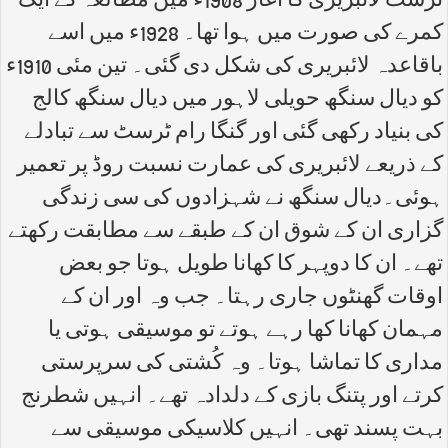
ٹرسٹ لائبریری کا آغاز 1908ء میں مطالعہ کے ایک
کمرے کی صورت میں ہوا تھا۔ 1928ء میں اسے
باقاعدہ لائبریری کی شکل دی گئی۔ تین مئی 1910ء
کو دیال سنگھ حویلی لاہور میں دیال سنگھ کالج
کی بنیاد رکھی گئی اور گنگا رام ٹرسٹ سے تبادلے
کے ذریعے لائبریری کی عمارت نسبت روڈ پر تعمیر
ہوئی۔دیال سنگھ نے شہزادوں کی سی زندگی
گزاری ان کے شوق ان کے طبقے سے مطابقت رکھتے
تھے۔ ان کا دوپہر کا کھانا طویل ہوتا جو بعض
اوقات گھنٹوں جاری رہتا۔ جب وہ اور ان کے
مہمان کھانا کھا رہے ہوتے تو موسیقی ہوتی یا
مداری کا تماشا ہوتا۔ وہ کُشتی کی سرپرستی
کرتے اور پتنگ بازی کے دلدادہ تھے۔ انہیں شطرنج
بہت پسند تھی۔ انہیں کلاسیکی موسیقی سے