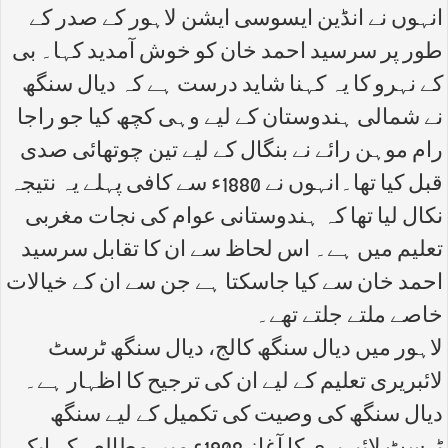
انہوں نے انڈین ایسوسی ایشن لاہور کے صدر کے
طور پر سرسید احمد خان کو خوش آمدید کہا۔ بی
کے نہرو کا یہ کہنا شاید درست ہے کہ دیال سنگھ
نے شمالی ہندوستان کے لیے وہی کچھ کیا جو راجا
رام موہن رائے نے بنگال کے لیے تین چوتھائی صدی
قبل کیا تھا۔انہوں نے 1880ء سے کافی پہلے یہ نتیجہ
نکال لیا تھا کہ ہندوستانی عوام کی نجات مغربی
تعلیم میں ہے۔ اس لحاظ سے ان کا تقابل سرسید
احمد خان سے کیا جاسکتا ہے جن سے ان کے خیالات
خاصے ملتے جلتے تھے۔
لاہور میں دیال سنگھ کالج، دیال سنگھ ٹرسٹ
لائبریری تعلیم کے لیے ان کی ترجیح کا اظہار ہے۔
دیال سنگھ کی وصیت کی تکمیل کے لیے سنگھ