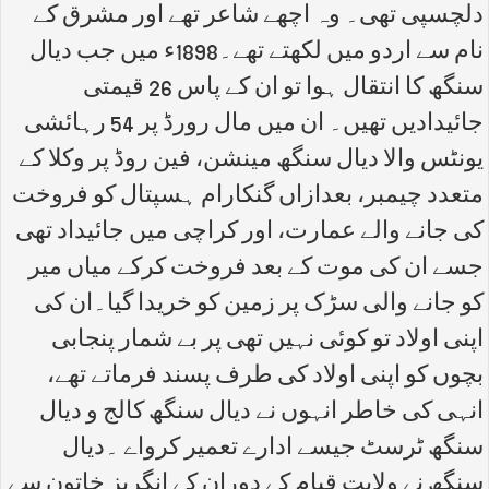
دلچسپی تھی۔ وہ اچھے شاعر تھے اور مشرق کے
نام سے اردو میں لکھتے تھے۔1898ء میں جب دیال
سنگھ کا انتقال ہوا تو ان کے پاس 26 قیمتی
جائیدادیں تھیں۔ ان میں مال رورڈ پر 54 رہائشی
یونٹس والا دیال سنگھ مینشن، فین روڈ پر وکلا کے
متعدد چیمبر، بعدازاں گنکارام ہسپتال کو فروخت
کی جانے والے عمارت، اور کراچی میں جائیداد تھی
جسے ان کی موت کے بعد فروخت کرکے میاں میر
کو جانے والی سڑک پر زمین کو خریدا گیا۔ان کی
اپنی اولاد تو کوئی نہیں تھی پر بے شمار پنجابی
بچوں کو اپنی اولاد کی طرف پسند فرماتے تھے،
انہی کی خاطر انہوں نے دیال سنگھ کالج و دیال
سنگھ ٹرسٹ جیسے ادارے تعمیر کرواے ۔دیال
سنگھ نے ولایت قیام کے دوران کے انگریز خاتون سے