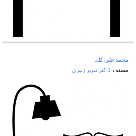
محمد علی كلے
مصنف:
ڈاكٹر تنوير زبيری