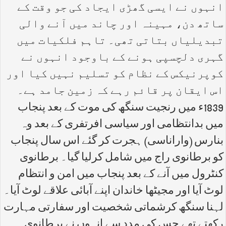
انہوں نے ایسی گھڑی ایجاد کی جو وقت کے
ساتھ دن، مہینہ اور چاند میں آنے والی
تبدیلیاں بتاتی تھی۔ تاہم فلکیات میں
گہری دلچسپی ہونے کے باوجود انہوں نے
کوپرنیکس کے نظام کو تسلیم نہیں کیا اور
اس ایقان پر قائم رہے کہ زمین جامد ہے۔
1839ء میں رنجیت سنگھ کی موت کے بعد پنجاب
میں بدانتظامی اور سیاسی افرتفری کے بعد وہ
بنارس (واراناسی) ہجرت کر گئے اس سال پنجاب
کو برطانوی راج میں شامل کرلیا گیا۔ برطانوی
کنٹرول میں آنے کے بعد پنجاب میں امن و انتظام
لوٹ آیا اور مجیٹھا خاندان اپنے آبائی علاقے لوٹ آیا۔
لہنا سنگھ کرشماتی شخصیت اور سفارتی مہارت
رکھتے تھے جس کی مدد سے انہوں نے برطانوی