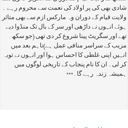
شادی بھی کی پر اولاد کی نعمت سے محروم رہے ۔
ولایت قیام کے دوران وہ مارکس ازم سے بھی متاثر
ہوئے انہوں نے داڑھی اور سر کے بال تک منڈوا دیے
تھے اور سگریٹ پینا شروع کر دی تھی (جو سکھ
مزیب کے سراسر منافی عمل ہے)تاہم بعد میں
انہیں اپنی غلطی کا احساس ہوا اور انہوں نے توبہ
کر لی۔ ان کا نام پنجاب کے تاریخی لوگوں میں
ہمیشہ زندہ رہے گا۔***