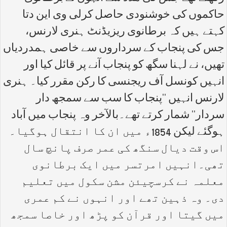
حاکموں کی خوشنودی حاصل کرلی وی این دتا
کہتے ہیں کہ برطانوی ریزیڈنٹ ہنری لارنس،
جس کی پنجاب کے سرداروں سے خاصی ہمدردیاں
تھیں، نے لہنا سگھ کو پنجاب آنے پر قائل کیا اور
انہیں کونسل آف ریجنسی کا رکن مقرر کیا۔ ہنری
لارنس انہیں ''پنجاب کا سب سے سمجھ دار
سردار'' شمار کرتے تھے۔بالآخر وہ پنجاب میں آباد
ہوگئے لیکن 1854ء میں ان کا انتقال ہوگیا۔
اس وقت دیال سنگھ کی عمر صرف پانچ سال
تھی۔انہیں امرتسر میں ایک برطانوی
معلمہ نے کرسچیئن مشن سکول میں تعلیم
دی۔ وہ ذہین تھے اور انہوں نے کم عمری
میں گیتا اور قرآن کو پڑھ اور خاصا سمجھ