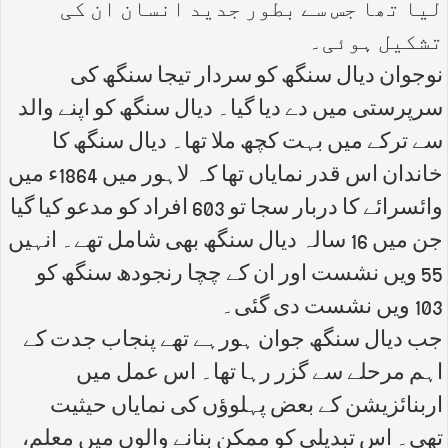
لیا تھا جس سے بطور جدید انسان ان کی
تشکیل ہوئی۔
نوجوان دیال سنگھ کو سردار تیجا سنگھ کی
سرپرستی میں دے دیا گیا۔ دیال سنگھ کو اپنے والد
سے ترکے میں بہت کچھ ملا تھا۔ دیال سنگھ کا
خاندان اس قدر نمایاں تھا کہ لاہور میں 1864ء میں
وائسرائے کا دربار سجا تو 603 افراد کو مدعو کیا گیا
جن میں 16 سالہ دیال سنگھ بھی شامل تھے۔ انہیں
55 ویں نشست اور ان کے چچا رنجودھ سنگھ کو
103 ویں نشست دی گئی۔
جب دیال سنگھ جوان ہورہے تھے پنجاب جدت کے
اہم مرحلے سے گزر رہا تھا۔ اس عمل میں
اربنائزیشن کے بعض پہلوؤں کی نمایاں حیثیت
تھی۔ اس تبدیلی کو ممکن بنانے والوں میں معلم،