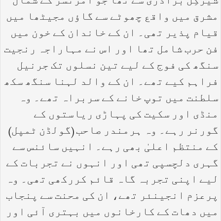
شیرگِل برادری سے تھا جو امرتسر کے شمال
مشرق میں واقع چھوٹے سے گاؤں مجیٹھا میں
قیام پذیر تھی۔ ان کے خاندان کے خون میں
فن حرب شامل تھا اور اس نے مہاراجہ رنجیت
سنگھ کی فوج کے لیے تین نسلوں تک جرنیل
فراہم کیے تھے۔ ان کے والد لہنا سنگھ سکھ
سلطنت میں توپ خانے کے سربراہ تھے۔ وہ
منڈی اور سکیت کی پہاڑی ریاستوں کے
گورنر رہے۔ وہ ہرمندر صاحب (گولڈن ٹمپل)
کے منتظم اعلیٰ بھی رہے۔ انہیں سائنس سے
گہری دلچسپی تھی اور انہوں نے تجربات کے
لیے اپنی تجربہ گاہ قائم کررکھی تھی۔ وہ
پرعزم انجینئر تھے، ان کی محنت سے پنجاب
میں دھات کے کارخانوں میں بہتری آئی اور